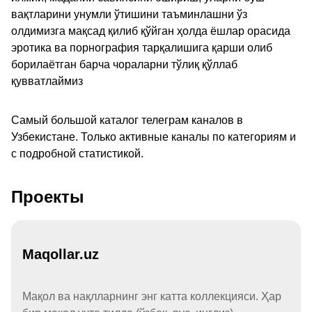
вақтларини унумли ўтишини таъминлашни ўз
олдимизга мақсад қилиб қўйган ҳолда ёшлар орасида
эротика ва порнография тарқалишига қарши олиб
борилаётган барча чораларни тўлиқ қўллаб
қувватлаймиз
Самый большой каталог телеграм каналов в
Узбекистане. Только активные каналы по категориям и
с подробной статистикой.
Проекты
Maqollar.uz
Мақол ва нақлларнинг энг катта коллекцияси. Ҳар