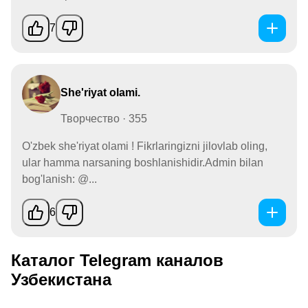
7
She'riyat olami.
Творчество · 355
O'zbek she'riyat olami ! Fikrlaringizni jilovlab oling,
ular hamma narsaning boshlanishidir.Admin bilan
bog'lanish: @...
6
Каталог Telegram каналов
Узбекистана