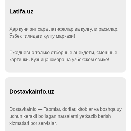
Latifa.uz
Ҳар куни энг сара латифалар ва кулгули расмлар.
Ўзбек тилидаги кулгу маркази!
Ежедневно только отборные анекдоты, смешные
картинки. Кузница юмора на узбекском языке!
DostavkaInfo.uz
DostavkaInfo — Taomlar, dorilar, kitoblar va boshqa uy
uchun kerakli boʻlagan narsalarni yetkazib berish
xizmatlari bor servislar.