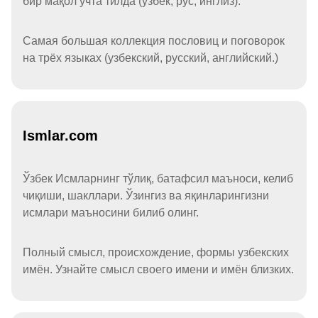
бир мақол учта тилда (ўзбек, рус, инглиз).
Самая большая коллекция пословиц и поговорок
на трёх языках (узбекский, русский, английский.)
Ismlar.com
Ўзбек Исмларнинг тўлиқ, батафсил маъноси, келиб
чиқиши, шакллари. Ўзингиз ва яқинларингизни
исмлари маъносини билиб олинг.
Полный смысл, происхождение, формы узбекских
имён. Узнайте смысл своего имени и имён близких.