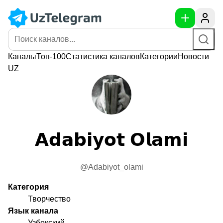
Каналы
Топ-100
Статистика
каналов
Категории
Новости
UZ
𝗔𝗱𝗮𝗯𝗶𝘆𝗼𝘁 𝗢𝗹𝗮𝗺𝗶
@Adabiyot_olami
Категория
Творчество
Язык канала
Узбекский