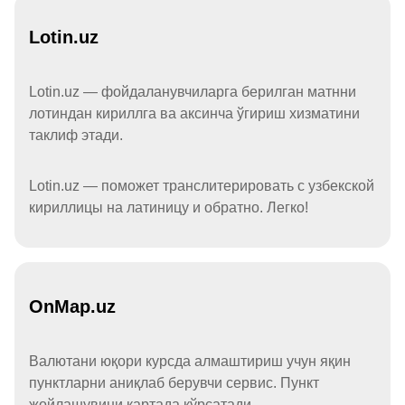
Lotin.uz
Lotin.uz — фойдаланувчиларга берилган матнни
лотиндан кириллга ва аксинча ўгириш хизматини
таклиф этади.
Lotin.uz — поможет транслитерировать с узбекской
кириллицы на латиницу и обратно. Легко!
OnMap.uz
Валютани юқори курсда алмаштириш учун яқин
пунктларни аниқлаб берувчи сервис. Пункт
жойлашувини картада кўрсатади.