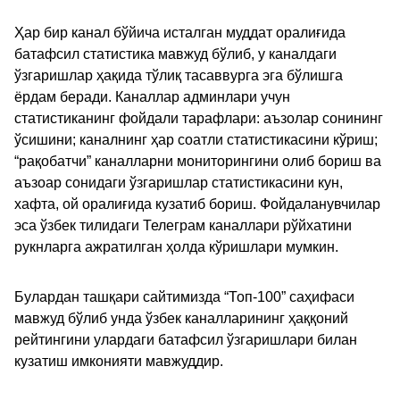
Ҳар бир канал бўйича исталган муддат оралиғида
батафсил статистика мавжуд бўлиб, у каналдаги
ўзгаришлар ҳақида тўлиқ тасаввурга эга бўлишга
ёрдам беради. Каналлар админлари учун
статистиканинг фойдали тарафлари: аъзолар сонининг
ўсишини; каналнинг ҳар соатли статистикасини кўриш;
“рақобатчи” каналларни мониторингини олиб бориш ва
аъзоар сонидаги ўзгаришлар статистикасини кун,
хафта, ой оралиғида кузатиб бориш. Фойдаланувчилар
эса ўзбек тилидаги Телеграм каналлари рўйхатини
рукнларга ажратилган ҳолда кўришлари мумкин.
Булардан ташқари сайтимизда “Топ-100” саҳифаси
мавжуд бўлиб унда ўзбек каналларининг ҳаққоний
рейтингини улардаги батафсил ўзгаришлари билан
кузатиш имконияти мавжуддир.