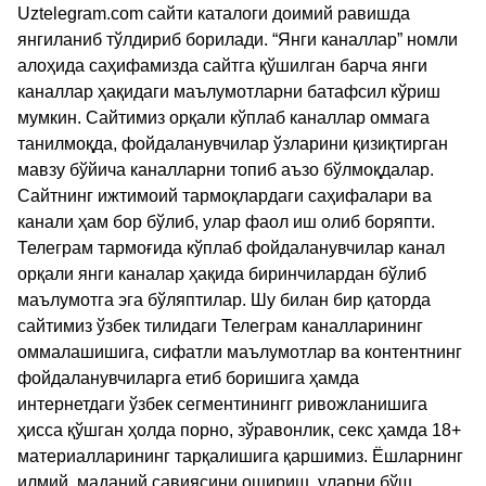
Uztelegram.com сайти каталоги доимий равишда
янгиланиб тўлдириб борилади. “Янги каналлар” номли
алоҳида саҳифамизда сайтга қўшилган барча янги
каналлар ҳақидаги маълумотларни батафсил кўриш
мумкин. Сайтимиз орқали кўплаб каналлар оммага
танилмоқда, фойдаланувчилар ўзларини қизиқтирган
мавзу бўйича каналларни топиб аъзо бўлмоқдалар.
Сайтнинг ижтимоий тармоқлардаги саҳифалари ва
канали ҳам бор бўлиб, улар фаол иш олиб боряпти.
Телеграм тармоғида кўплаб фойдаланувчилар канал
орқали янги каналар ҳақида биринчилардан бўлиб
маълумотга эга бўляптилар. Шу билан бир қаторда
сайтимиз ўзбек тилидаги Телеграм каналларининг
оммалашишига, сифатли маълумотлар ва контентнинг
фойдаланувчиларга етиб боришига ҳамда
интернетдаги ўзбек сегментинингг ривожланишига
ҳисса қўшган ҳолда порно, зўравонлик, секс ҳамда 18+
материалларининг тарқалишига қаршимиз. Ёшларнинг
илмий, маданий савиясини ошириш, уларни бўш