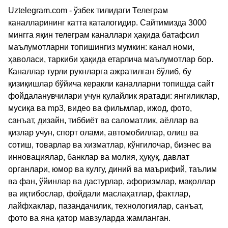
Uztelegram.com - ўзбек тилидаги Телеграм
каналларининг катта каталогидир. Сайтимизда 3000
мингга яқин телеграм каналлари ҳақида батафсил
маълумотларни топишингиз мумкин: канал номи,
ҳаволаси, таркиби ҳақида етарлича маълумотлар бор.
Каналлар турли рукнларга ажратилган бўлиб, бу
қизиқишлар бўйича керакли каналларни топишда сайт
фойдаланувчилари учун қулайлик яратади: янгиликлар,
мусиқа ва mp3, видео ва фильмлар, ижод, фото,
санъат, дизайн, тиббиёт ва саломатлик, аёллар ва
қизлар учун, спорт олами, автомобиллар, олиш ва
сотиш, товарлар ва хизматлар, кўнгилочар, бизнес ва
инновациялар, банклар ва молия, ҳуқуқ, давлат
органлари, юмор ва кулгу, диний ва маърифий, таълим
ва фан, ўйинлар ва дастурлар, афоризмлар, мақоллар
ва иқтибослар, фойдали маслаҳатлар, фактлар,
лайфхаклар, пазандачилик, технологиялар, санъат,
фото ва яна қатор мавзуларда жамланган.