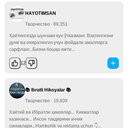
HAYOTIMSAN
Творчество · 89,351
Ҳаётингизда шунчаки кун ўтказманг. Вақтингизни
дунё ва охиратингиз учун фойдали амалларга
сарфланг...Бизни бошқа ижти...
12
📚 Ibratli Hikoyalar 📚
Творчество · 19,939
Хаётий ва Ибратли ҳикоялар... Хикматлар
хазинаси... Инсон такдирини аччик
синовлари...Hamkorlik va reklama uchun 👇...