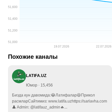
Похожие каналы
LATIFA.UZ
Юмор · 15,456
Бизда кун давомида:😂Латифалар😆Прикол
расмларСайтимиз: www.latifa.uzhttps://sarlavha.com
👤 Admin: @latifauz_admin🔥...