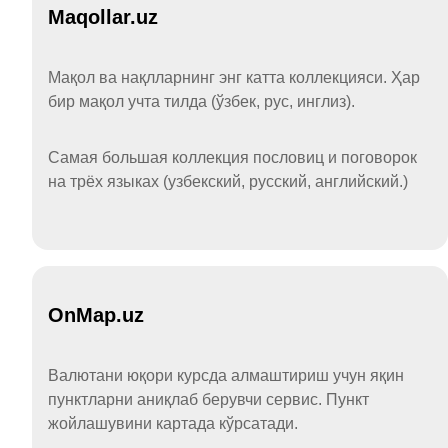
Maqollar.uz
Мақол ва нақлларнинг энг катта коллекцияси. Ҳар
бир мақол учта тилда (ўзбек, рус, инглиз).
Самая большая коллекция пословиц и поговорок
на трёх языках (узбекский, русский, английский.)
OnMap.uz
Валютани юқори курсда алмаштириш учун яқин
пунктларни аниқлаб берувчи сервис. Пункт
жойлашувини картада кўрсатади.