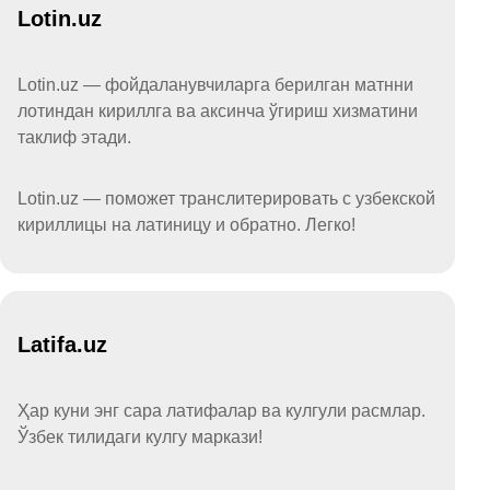
Lotin.uz
Lotin.uz — фойдаланувчиларга берилган матнни
лотиндан кириллга ва аксинча ўгириш хизматини
таклиф этади.
Lotin.uz — поможет транслитерировать с узбекской
кириллицы на латиницу и обратно. Легко!
Latifa.uz
Ҳар куни энг сара латифалар ва кулгули расмлар.
Ўзбек тилидаги кулгу маркази!