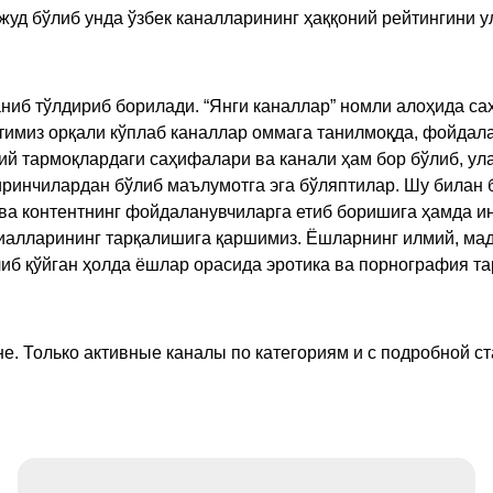
жуд бўлиб унда ўзбек каналларининг ҳаққоний рейтингини 
ниб тўлдириб борилади. “Янги каналлар” номли алоҳида са
имиз орқали кўплаб каналлар оммага танилмоқда, фойдала
ий тармоқлардаги саҳифалари ва канали ҳам бор бўлиб, ул
ринчилардан бўлиб маълумотга эга бўляптилар. Шу билан б
а контентнинг фойдаланувчиларга етиб боришига ҳамда ин
ериалларининг тарқалишига қаршимиз. Ёшларнинг илмий, м
иб қўйган ҳолда ёшлар орасида эротика ва порнография т
е. Только активные каналы по категориям и с подробной ст