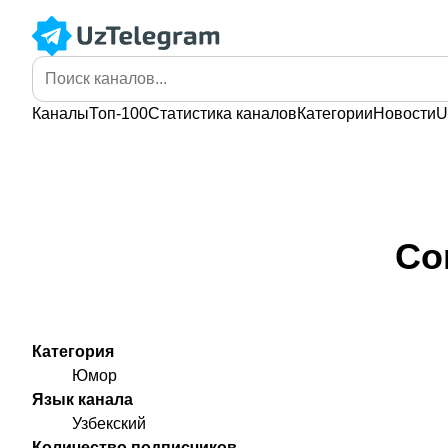
Каналы
Топ-100
Статистика
каналов
Категории
Новости
U
Co
Категория
Юмор
Язык канала
Узбекский
Количество подписчиков