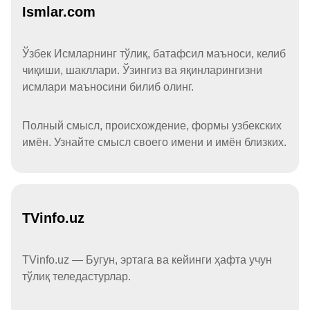
Ismlar.com
Ўзбек Исмларнинг тўлиқ, батафсил маъноси, келиб
чиқиши, шакллари. Ўзингиз ва яқинларингизни
исмлари маъносини билиб олинг.
Полный смысл, происхождение, формы узбекских
имён. Узнайте смысл своего имени и имён близких.
TVinfo.uz
TVinfo.uz — Бугун, эртага ва кейинги ҳафта учун
тўлиқ теледастурлар.