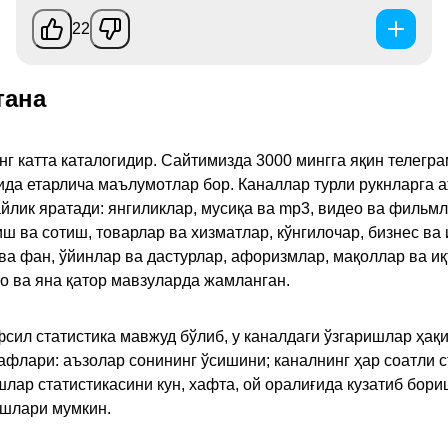
22
тана
инг катта каталогидир. Сайтимизда 3000 мингга яқин телег
қида етарлича маълумотлар бор. Каналлар турли рукнларга 
ик яратади: янгиликлар, мусиқа ва mp3, видео ва фильмлар
иш ва сотиш, товарлар ва хизматлар, кўнгилочар, бизнес ва 
 ва фан, ўйинлар ва дастурлар, афоризмлар, мақоллар ва и
то ва яна қатор мавзуларда жамланган.
сил статистика мавжуд бўлиб, у каналдаги ўзгаришлар ҳақи
флари: аъзолар сонининг ўсишини; каналнинг ҳар соатли с
лар статистикасини кун, хафта, ой оралиғида кузатиб бори
ишлари мумкин.