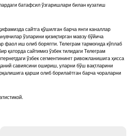
улардаги батафсил ўзгаришлари билан кузатиш
ҳифамизда сайтга қўшилган барча янги каналлар
нувчилар ўзларини қизиқтирган мавзу бўйича
ар фаол иш олиб боряпти. Телеграм тармоғида кўплаб
ир қаторда сайтимиз ўзбек тилидаги Телеграм
тернетдаги ўзбек сегментинингг ривожланишига ҳисса
аданий савиясини ошириш, уларни бўш вақтларини
арқалишига қарши олиб борилаётган барча чораларни
атистикой.