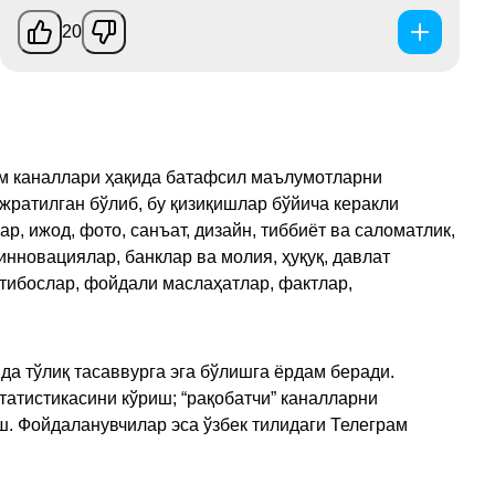
20
рам каналлари ҳақида батафсил маълумотларни
ажратилган бўлиб, бу қизиқишлар бўйича керакли
, ижод, фото, санъат, дизайн, тиббиёт ва саломатлик,
инновациялар, банклар ва молия, ҳуқуқ, давлат
қтибослар, фойдали маслаҳатлар, фактлар,
да тўлиқ тасаввурга эга бўлишга ёрдам беради.
татистикасини кўриш; “рақобатчи” каналларни
ш. Фойдаланувчилар эса ўзбек тилидаги Телеграм