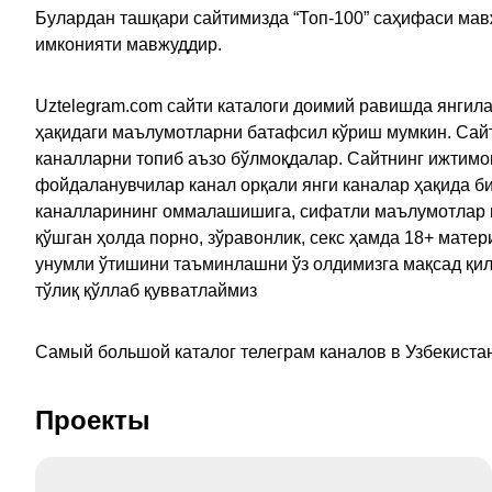
Булардан ташқари сайтимизда “Топ-100” саҳифаси мав
имконияти мавжуддир.
Uztelegram.com сайти каталоги доимий равишда янгила
ҳақидаги маълумотларни батафсил кўриш мумкин. Сайт
каналларни топиб аъзо бўлмоқдалар. Сайтнинг ижтимо
фойдаланувчилар канал орқали янги каналар ҳақида би
каналларининг оммалашишига, сифатли маълумотлар в
қўшган ҳолда порно, зўравонлик, секс ҳамда 18+ мат
унумли ўтишини таъминлашни ўз олдимизга мақсад қил
тўлиқ қўллаб қувватлаймиз
Самый большой каталог телеграм каналов в Узбекистан
Проекты