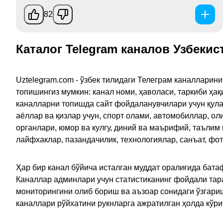
82
Каталог Telegram каналов Узбекис
Uztelegram.com - ўзбек тилидаги Телеграм каналларин
топишингиз мумкин: канал номи, ҳаволаси, таркиби ҳа
каналларни топишда сайт фойдаланувчилари учун қулайл
аёллар ва қизлар учун, спорт олами, автомобиллар, ол
органлари, юмор ва кулгу, диний ва маърифий, таълим
лайфхаклар, пазандачилик, технологиялар, санъат, фо
Ҳар бир канал бўйича исталган муддат оралиғида батаф
Каналлар админлари учун статистиканинг фойдали тара
мониторингини олиб бориш ва аъзоар сонидаги ўзгариш
каналлари рўйхатини рукнларга ажратилган ҳолда кўр