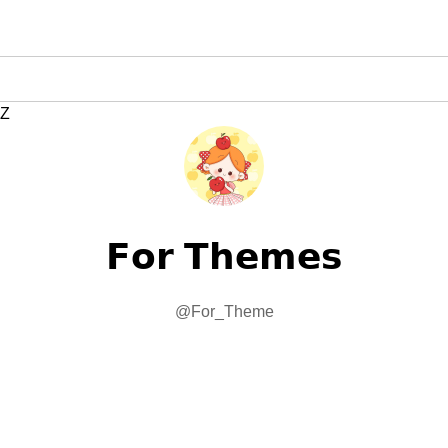
Z
𝗙𝗼𝗿 𝗧𝗵𝗲𝗺𝗲𝘀
@For_Theme