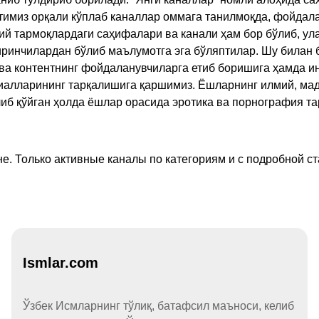
имиз орқали кўплаб каналлар оммага танилмоқда, фойдала
ий тармоқлардаги саҳифалари ва канали ҳам бор бўлиб, ул
ринчилардан бўлиб маълумотга эга бўляптилар. Шу билан б
а контентнинг фойдаланувчиларга етиб боришига ҳамда ин
ериалларининг тарқалишига қаршимиз. Ёшларнинг илмий, м
иб қўйган ҳолда ёшлар орасида эротика ва порнография т
е. Только активные каналы по категориям и с подробной ст
Ismlar.com
Ўзбек Исмларнинг тўлиқ, батафсил маъноси, келиб