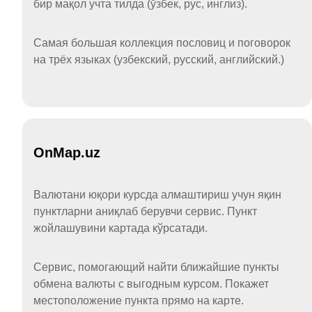
бир мақол учта тилда (ўзбек, рус, инглиз).
Самая большая коллекция пословиц и поговорок
на трёх языках (узбекский, русский, английский.)
OnMap.uz
Валютани юқори курсда алмаштириш учун яқин
пунктларни аниқлаб берувчи сервис. Пункт
жойлашувини картада кўрсатади.
Сервис, помогающий найти ближайшие пункты
обмена валюты с выгодным курсом. Покажет
местоположение пункта прямо на карте.