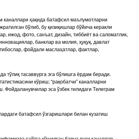
рам каналлари ҳақида батафсил маълумотларни
ажратилган бўлиб, бу қизиқишлар бўйича керакли
, ижод, фото, санъат, дизайн, тиббиёт ва саломатлик,
инновациялар, банклар ва молия, ҳуқуқ, давлат
қтибослар, фойдали маслаҳатлар, фактлар,
да тўлиқ тасаввурга эга бўлишга ёрдам беради.
татистикасини кўриш; “рақобатчи” каналларни
ш. Фойдаланувчилар эса ўзбек тилидаги Телеграм
улардаги батафсил ўзгаришлари билан кузатиш
ҳифамизда сайтга қўшилган барча янги каналлар