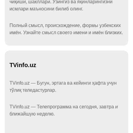
чиқиши, шакллари. Ўзингиз ва яқинларингизни
исмлари маъносини билиб олинг.
Полный смысл, происхождение, формы узбекских
имён. Узнайте смысл своего имени и имён близких.
TVinfo.uz
TVinfo.uz — Бугун, эртага ва кейинги ҳафта учун
тўлиқ теледастурлар.
TVinfo.uz — Телепрограмма на сегодня, завтра и
ближайшую неделю.