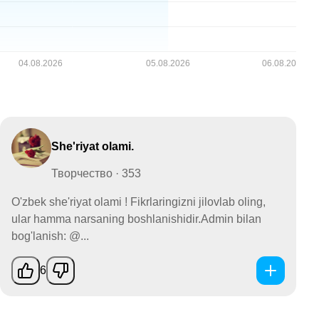
She'riyat olami.
Творчество · 353
O'zbek she'riyat olami ! Fikrlaringizni jilovlab oling,
ular hamma narsaning boshlanishidir.Admin bilan
bog'lanish: @...
6