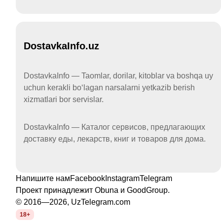
DostavkaInfo.uz
DostavkaInfo — Taomlar, dorilar, kitoblar va boshqa uy
uchun kerakli boʻlagan narsalarni yetkazib berish
xizmatlari bor servislar.
DostavkaInfo — Каталог сервисов, предлагающих
доставку еды, лекарств, книг и товаров для дома.
Напишите нам
Facebook
Instagram
Telegram
Проект принадлежит
Obuna
и
GoodGroup
.
© 2016—2026, UzTelegram.com
18+