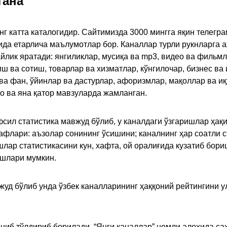
тана
инг катта каталогидир. Сайтимизда 3000 мингга яқин телег
қида етарлича маълумотлар бор. Каналлар турли рукнларга 
ик яратади: янгиликлар, мусиқа ва mp3, видео ва фильмлар
иш ва сотиш, товарлар ва хизматлар, кўнгилочар, бизнес ва 
 ва фан, ўйинлар ва дастурлар, афоризмлар, мақоллар ва и
то ва яна қатор мавзуларда жамланган.
сил статистика мавжуд бўлиб, у каналдаги ўзгаришлар ҳақи
флари: аъзолар сонининг ўсишини; каналнинг ҳар соатли с
лар статистикасини кун, хафта, ой оралиғида кузатиб бори
ишлари мумкин.
жуд бўлиб унда ўзбек каналларининг ҳаққоний рейтингини 
ниб тўлдириб борилади. “Янги каналлар” номли алоҳида са