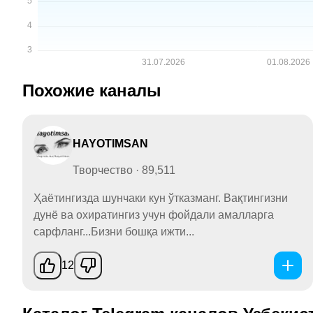
Похожие каналы
HAYOTIMSAN
Творчество · 89,511
Ҳаётингизда шунчаки кун ўтказманг. Вақтингизни
дунё ва охиратингиз учун фойдали амалларга
сарфланг...Бизни бошқа ижти...
12