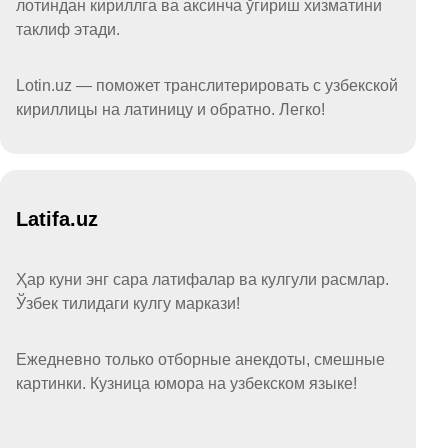
лотиндан кириллга ва аксинча ўгириш хизматини
таклиф этади.
Lotin.uz — поможет транслитерировать с узбекской
кириллицы на латиницу и обратно. Легко!
Latifa.uz
Ҳар куни энг сара латифалар ва кулгули расмлар.
Ўзбек тилидаги кулгу маркази!
Ежедневно только отборные анекдоты, смешные
картинки. Кузница юмора на узбекском языке!