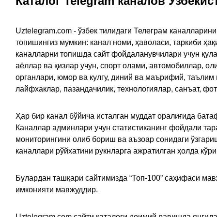
Каталог Telegram каналов Узбекис
Uztelegram.com - ўзбек тилидаги Телеграм каналларин
топишингиз мумкин: канал номи, ҳаволаси, таркиби ҳа
каналларни топишда сайт фойдаланувчилари учун қулайл
аёллар ва қизлар учун, спорт олами, автомобиллар, ол
органлари, юмор ва кулгу, диний ва маърифий, таълим
лайфхаклар, пазандачилик, технологиялар, санъат, фо
Ҳар бир канал бўйича исталган муддат оралиғида батаф
Каналлар админлари учун статистиканинг фойдали тара
мониторингини олиб бориш ва аъзоар сонидаги ўзгариш
каналлари рўйхатини рукнларга ажратилган ҳолда кўр
Булардан ташқари сайтимизда “Топ-100” саҳифаси мав
имконияти мавжуддир.
Uztelegram.com сайти каталоги доимий равишда янгила