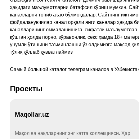
ҳақидаги маълумотларни батафсил кўриш мумкин. Сайт
каналларни топиб аъзо бўлмоқдалар. Сайтнинг ижтимо
фойдаланувчилар канал орқали янги каналар ҳақида би
каналларининг оммалашишига, сифатли маълумотлар в
қўшган ҳолда порно, зўравонлик, секс ҳамда 18+ мат
унумли ўтишини таъминлашни ўз олдимизга мақсад қил
тўлиқ қўллаб қувватлаймиз
Самый большой каталог телеграм каналов в Узбекистан
Проекты
Maqollar.uz
Мақол ва нақлларнинг энг катта коллекцияси. Ҳар