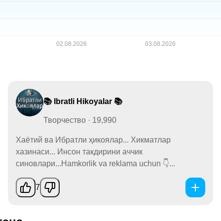
📚 Ibratli Hikoyalar 📚
Творчество · 19,990
Хаётий ва Ибратли ҳикоялар... Хикматлар
хазинаси... Инсон такдирини аччик
синовлари...Hamkorlik va reklama uchun 👇...
7