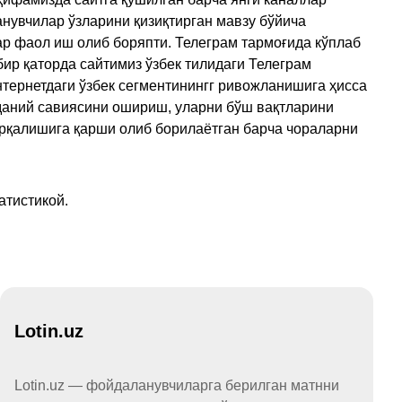
нувчилар ўзларини қизиқтирган мавзу бўйича
ар фаол иш олиб боряпти. Телеграм тармоғида кўплаб
ир қаторда сайтимиз ўзбек тилидаги Телеграм
тернетдаги ўзбек сегментинингг ривожланишига ҳисса
аданий савиясини ошириш, уларни бўш вақтларини
арқалишига қарши олиб борилаётган барча чораларни
атистикой.
Lotin.uz
Lotin.uz — фойдаланувчиларга берилган матнни