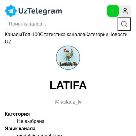
Каналы
Топ-100
Статистика
каналов
Категории
Новости
UZ
LATIFA
@latifauz_tv
Категория
Не выбрана
Язык канала
models/channel.lang.