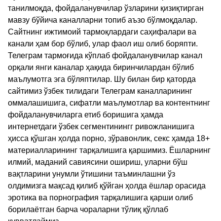
танилмоқда, фойдаланувчилар ўзларини қизиқтирган
мавзу бўйича каналларни топиб аъзо бўлмоқдалар.
Сайтнинг ижтимоий тармоқлардаги саҳифалари ва
канали ҳам бор бўлиб, улар фаол иш олиб боряпти.
Телеграм тармоғида кўплаб фойдаланувчилар канал
орқали янги каналар ҳақида биринчилардан бўлиб
маълумотга эга бўляптилар. Шу билан бир қаторда
сайтимиз ўзбек тилидаги Телеграм каналларининг
оммалашишига, сифатли маълумотлар ва контентнинг
фойдаланувчиларга етиб боришига ҳамда
интернетдаги ўзбек сегментинингг ривожланишига
ҳисса қўшган ҳолда порно, зўравонлик, секс ҳамда 18+
материалларининг тарқалишига қаршимиз. Ёшларнинг
илмий, маданий савиясини ошириш, уларни бўш
вақтларини унумли ўтишини таъминлашни ўз
олдимизга мақсад қилиб қўйган ҳолда ёшлар орасида
эротика ва порнография тарқалишига қарши олиб
борилаётган барча чораларни тўлиқ қўллаб