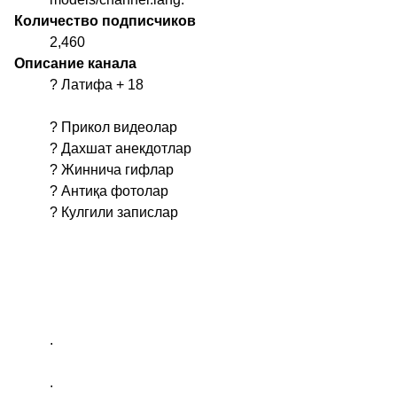
Количество подписчиков
2,460
Описание канала
? Латифа + 18
? Прикол видеолар
? Дахшат анекдотлар
? Жиннича гифлар
? Антиқа фотолар
? Кулгили запислар
.
.