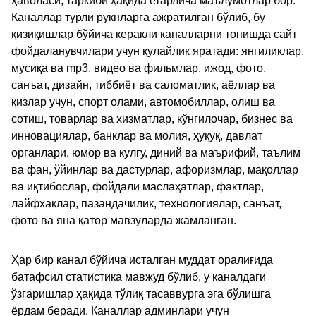
ҳаволаси, таркиби ҳақида етарлича маълумотлар бор.
Каналлар турли рукнларга ажратилган бўлиб, бу
қизиқишлар бўйича керакли каналларни топишда сайт
фойдаланувчилари учун қулайлик яратади: янгиликлар,
мусиқа ва mp3, видео ва фильмлар, ижод, фото,
санъат, дизайн, тиббиёт ва саломатлик, аёллар ва
қизлар учун, спорт олами, автомобиллар, олиш ва
сотиш, товарлар ва хизматлар, кўнгилочар, бизнес ва
инновациялар, банклар ва молия, ҳуқуқ, давлат
органлари, юмор ва кулгу, диний ва маърифий, таълим
ва фан, ўйинлар ва дастурлар, афоризмлар, мақоллар
ва иқтибослар, фойдали маслаҳатлар, фактлар,
лайфхаклар, пазандачилик, технологиялар, санъат,
фото ва яна қатор мавзуларда жамланган.
Ҳар бир канал бўйича исталган муддат оралиғида
батафсил статистика мавжуд бўлиб, у каналдаги
ўзгаришлар ҳақида тўлиқ тасаввурга эга бўлишга
ёрдам беради. Каналлар админлари учун