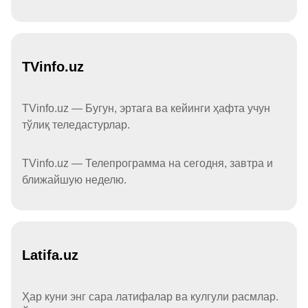
TVinfo.uz
TVinfo.uz — Бугун, эртага ва кейинги ҳафта учун
тўлиқ теледастурлар.
TVinfo.uz — Телепрограмма на сегодня, завтра и
ближайшую неделю.
Latifa.uz
Ҳар куни энг сара латифалар ва кулгули расмлар.