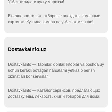
Ўзбек тилидаги кулгу маркази!
Ежедневно только отборные анекдоты, смешные
картинки. Кузница юмора на узбекском языке!
DostavkaInfo.uz
DostavkaInfo — Taomlar, dorilar, kitoblar va boshqa uy
uchun kerakli boʻlagan narsalarni yetkazib berish
xizmatlari bor servislar.
DostavkaInfo — Каталог сервисов, предлагающих
доставку еды, лекарств, книг и товаров для дома.