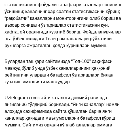
статистиканинг фойдали тарафлари: аъзолар сонининг
ўсишини; каналнинг ҳар соатли статистикасини кўриш;
“рақобатчи” каналларни мониторингини олиб бориш ва
аъзоар сонидаги ўзгаришлар статистикасини кун,
хафта, ой оралиғида кузатиб бориш. Фойдаланувчилар
эса ўзбек тилидаги Телеграм каналлари рўйхатини
рукнларга ажратилган ҳолда кўришлари мумкин.
Булардан ташқари сайтимизда “Топ-100” саҳифаси
мавжуд бўлиб унда ўзбек каналларининг ҳаққоний
рейтингини улардаги батафсил ўзгаришлари билан
кузатиш имконияти мавжуддир.
Uztelegram.com сайти каталоги доимий равишда
янгиланиб тўлдириб борилади. “Янги каналлар” номли
алоҳида саҳифамизда сайтга қўшилган барча янги
каналлар ҳақидаги маълумотларни батафсил кўриш
мумкин. Сайтимиз орқали кўплаб каналлар оммага