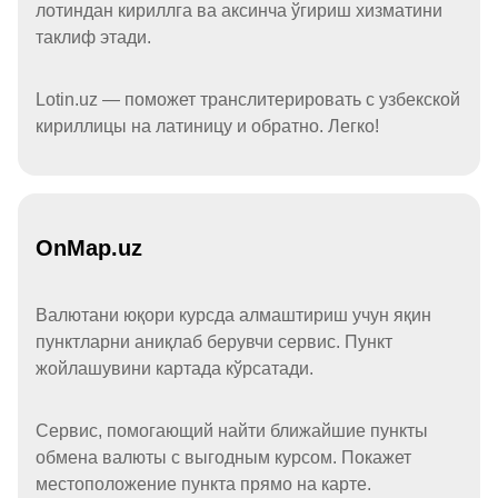
лотиндан кириллга ва аксинча ўгириш хизматини
таклиф этади.
Lotin.uz — поможет транслитерировать с узбекской
кириллицы на латиницу и обратно. Легко!
OnMap.uz
Валютани юқори курсда алмаштириш учун яқин
пунктларни аниқлаб берувчи сервис. Пункт
жойлашувини картада кўрсатади.
Сервис, помогающий найти ближайшие пункты
обмена валюты с выгодным курсом. Покажет
местоположение пункта прямо на карте.