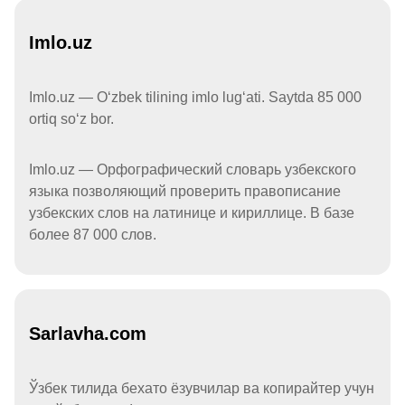
Imlo.uz
Imlo.uz — Oʻzbek tilining imlo lugʻati. Saytda 85 000
ortiq soʻz bor.
Imlo.uz — Орфографический словарь узбекского
языка позволяющий проверить правописание
узбекских слов на латинице и кириллице. В базе
более 87 000 слов.
Sarlavha.com
Ўзбек тилида бехато ёзувчилар ва копирайтер учун