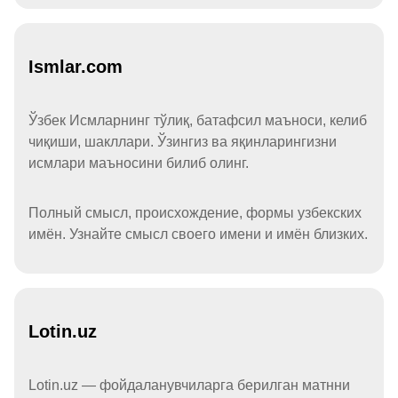
Ismlar.com
Ўзбек Исмларнинг тўлиқ, батафсил маъноси, келиб
чиқиши, шакллари. Ўзингиз ва яқинларингизни
исмлари маъносини билиб олинг.
Полный смысл, происхождение, формы узбекских
имён. Узнайте смысл своего имени и имён близких.
Lotin.uz
Lotin.uz — фойдаланувчиларга берилган матнни