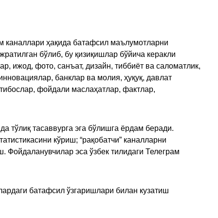
рам каналлари ҳақида батафсил маълумотларни
ажратилган бўлиб, бу қизиқишлар бўйича керакли
, ижод, фото, санъат, дизайн, тиббиёт ва саломатлик,
инновациялар, банклар ва молия, ҳуқуқ, давлат
қтибослар, фойдали маслаҳатлар, фактлар,
да тўлиқ тасаввурга эга бўлишга ёрдам беради.
татистикасини кўриш; “рақобатчи” каналларни
ш. Фойдаланувчилар эса ўзбек тилидаги Телеграм
улардаги батафсил ўзгаришлари билан кузатиш