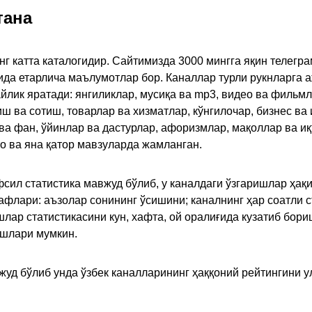
тана
инг катта каталогидир. Сайтимизда 3000 мингга яқин телег
қида етарлича маълумотлар бор. Каналлар турли рукнларга 
ик яратади: янгиликлар, мусиқа ва mp3, видео ва фильмлар
иш ва сотиш, товарлар ва хизматлар, кўнгилочар, бизнес ва 
 ва фан, ўйинлар ва дастурлар, афоризмлар, мақоллар ва и
то ва яна қатор мавзуларда жамланган.
сил статистика мавжуд бўлиб, у каналдаги ўзгаришлар ҳақи
флари: аъзолар сонининг ўсишини; каналнинг ҳар соатли с
лар статистикасини кун, хафта, ой оралиғида кузатиб бори
ишлари мумкин.
жуд бўлиб унда ўзбек каналларининг ҳаққоний рейтингини 