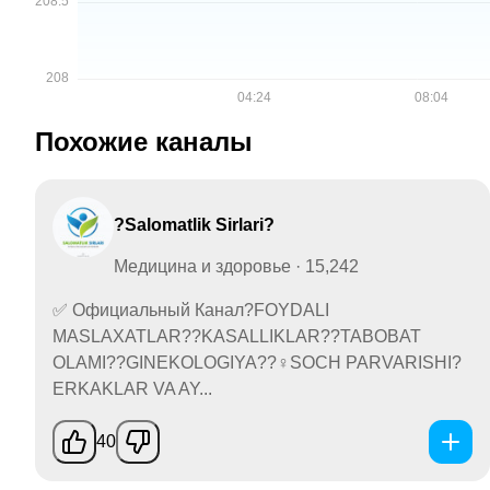
Похожие каналы
?Salomatlik Sirlari?
Медицина и здоровье · 15,242
✅ Официальный Канал?FOYDALI
MASLAXATLAR??KASALLIKLAR??TABOBAT
OLAMI??GINEKOLOGIYA??‍♀️SOCH PARVARISHI?
ERKAKLAR VA AY...
40