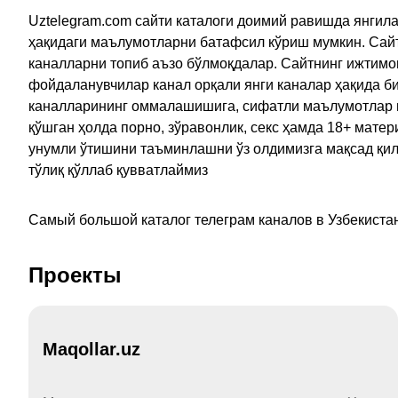
Uztelegram.com сайти каталоги доимий равишда янгила
ҳақидаги маълумотларни батафсил кўриш мумкин. Сайт
каналларни топиб аъзо бўлмоқдалар. Сайтнинг ижтимо
фойдаланувчилар канал орқали янги каналар ҳақида би
каналларининг оммалашишига, сифатли маълумотлар в
қўшган ҳолда порно, зўравонлик, секс ҳамда 18+ мат
унумли ўтишини таъминлашни ўз олдимизга мақсад қил
тўлиқ қўллаб қувватлаймиз
Самый большой каталог телеграм каналов в Узбекистан
Проекты
Maqollar.uz