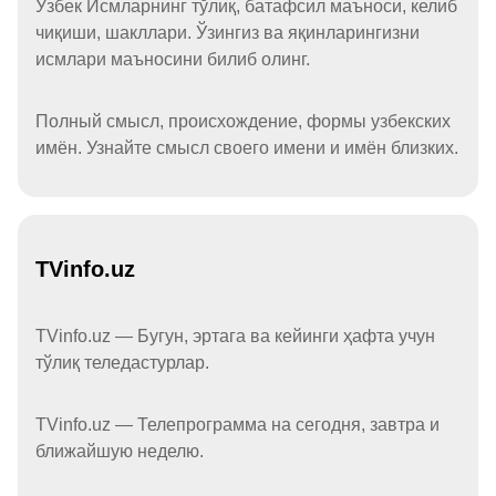
Ўзбек Исмларнинг тўлиқ, батафсил маъноси, келиб
чиқиши, шакллари. Ўзингиз ва яқинларингизни
исмлари маъносини билиб олинг.
Полный смысл, происхождение, формы узбекских
имён. Узнайте смысл своего имени и имён близких.
TVinfo.uz
TVinfo.uz — Бугун, эртага ва кейинги ҳафта учун
тўлиқ теледастурлар.
TVinfo.uz — Телепрограмма на сегодня, завтра и
ближайшую неделю.