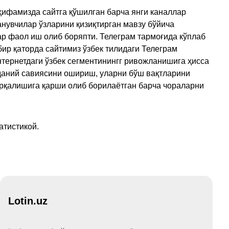
ҳифамизда сайтга қўшилган барча янги каналлар
нувчилар ўзларини қизиқтирган мавзу бўйича
ар фаол иш олиб боряпти. Телеграм тармоғида кўплаб
ир қаторда сайтимиз ўзбек тилидаги Телеграм
тернетдаги ўзбек сегментинингг ривожланишига ҳисса
аданий савиясини ошириш, уларни бўш вақтларини
арқалишига қарши олиб борилаётган барча чораларни
атистикой.
Lotin.uz