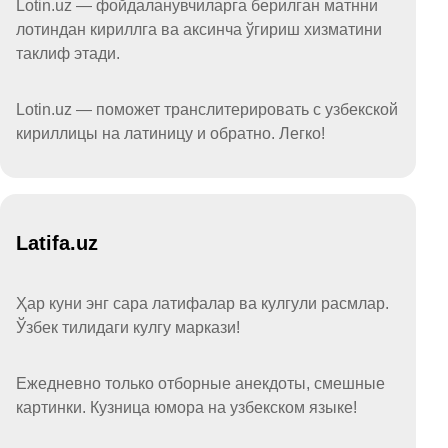
Lotin.uz — фойдаланувчиларга берилган матнни
лотиндан кириллга ва аксинча ўгириш хизматини
таклиф этади.
Lotin.uz — поможет транслитерировать с узбекской
кириллицы на латиницу и обратно. Легко!
Latifa.uz
Ҳар куни энг сара латифалар ва кулгули расмлар.
Ўзбек тилидаги кулгу маркази!
Ежедневно только отборные анекдоты, смешные
картинки. Кузница юмора на узбекском языке!