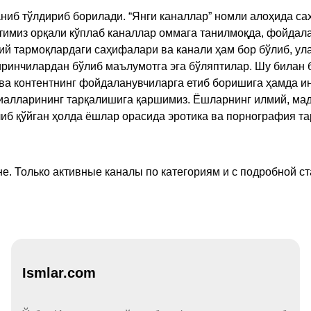
ниб тўлдириб борилади. “Янги каналлар” номли алоҳида са
имиз орқали кўплаб каналлар оммага танилмоқда, фойдала
ий тармоқлардаги саҳифалари ва канали ҳам бор бўлиб, ул
ринчилардан бўлиб маълумотга эга бўляптилар. Шу билан б
а контентнинг фойдаланувчиларга етиб боришига ҳамда ин
ериалларининг тарқалишига қаршимиз. Ёшларнинг илмий, м
иб қўйган ҳолда ёшлар орасида эротика ва порнография т
е. Только активные каналы по категориям и с подробной ст
Ismlar.com