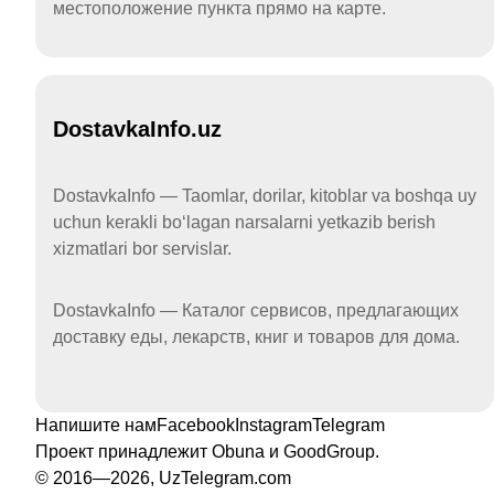
местоположение пункта прямо на карте.
DostavkaInfo.uz
DostavkaInfo — Taomlar, dorilar, kitoblar va boshqa uy
uchun kerakli boʻlagan narsalarni yetkazib berish
xizmatlari bor servislar.
DostavkaInfo — Каталог сервисов, предлагающих
доставку еды, лекарств, книг и товаров для дома.
Напишите нам
Facebook
Instagram
Telegram
Проект принадлежит
Obuna
и
GoodGroup
.
© 2016—2026, UzTelegram.com