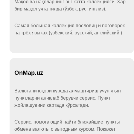
Мақол ва нақлларнинг энг катта коллекцияси. Ҳар
бир мақол учта тилда (ўзбек, рус, инглиз).
Самая большая коллекция пословиц и поговорок
на трёх языках (узбекский, русский, английский.)
OnMap.uz
Валютани юқори курсда алмаштириш учун яқин
пунктларни аниқлаб берувчи сервис. Пункт
жойлашувини картада кўрсатади.
Сервис, помогающий найти ближайшие пункты
обмена валюты с выгодным курсом. Покажет