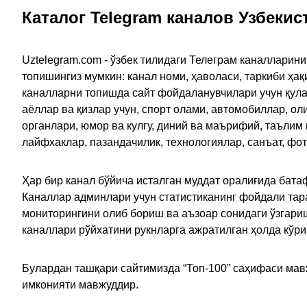
Каталог Telegram каналов Узбекис
Uztelegram.com - ўзбек тилидаги Телеграм каналларин
топишингиз мумкин: канал номи, ҳаволаси, таркиби ҳа
каналларни топишда сайт фойдаланувчилари учун қулайл
аёллар ва қизлар учун, спорт олами, автомобиллар, ол
органлари, юмор ва кулгу, диний ва маърифий, таълим
лайфхаклар, пазандачилик, технологиялар, санъат, фо
Ҳар бир канал бўйича исталган муддат оралиғида батаф
Каналлар админлари учун статистиканинг фойдали тара
мониторингини олиб бориш ва аъзоар сонидаги ўзгариш
каналлари рўйхатини рукнларга ажратилган ҳолда кўр
Булардан ташқари сайтимизда “Топ-100” саҳифаси мав
имконияти мавжуддир.