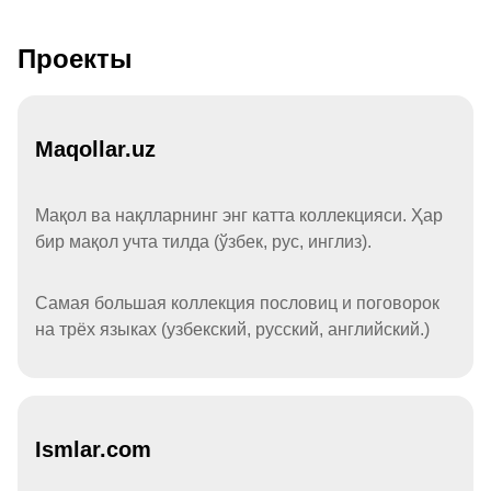
Проекты
Maqollar.uz
Мақол ва нақлларнинг энг катта коллекцияси. Ҳар
бир мақол учта тилда (ўзбек, рус, инглиз).
Самая большая коллекция пословиц и поговорок
на трёх языках (узбекский, русский, английский.)
Ismlar.com