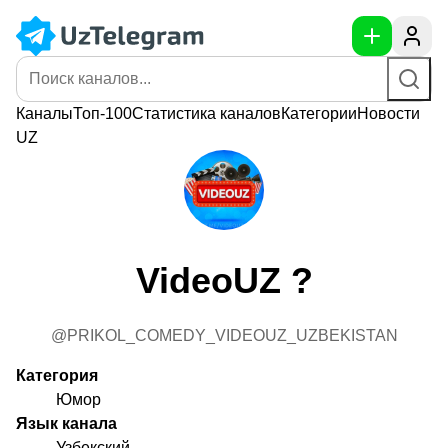
Каналы
Топ-100
Статистика
каналов
Категории
Новости
UZ
VideoUZ ?
@PRIKOL_COMEDY_VIDEOUZ_UZBEKISTAN
Категория
Юмор
Язык канала
Узбекский