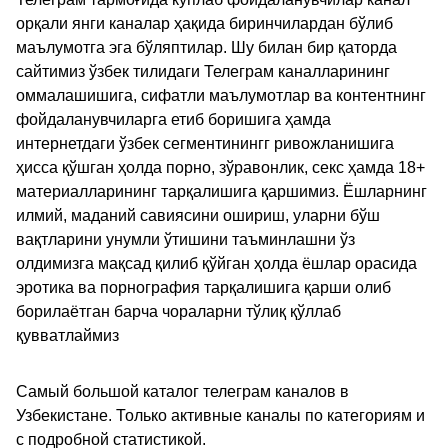
орқали янги каналар ҳақида биринчилардан бўлиб
маълумотга эга бўляптилар. Шу билан бир қаторда
сайтимиз ўзбек тилидаги Телеграм каналларининг
оммалашишига, сифатли маълумотлар ва контентнинг
фойдаланувчиларга етиб боришига ҳамда
интернетдаги ўзбек сегментинингг ривожланишига
ҳисса қўшган ҳолда порно, зўравонлик, секс ҳамда 18+
материалларининг тарқалишига қаршимиз. Ёшларнинг
илмий, маданий савиясини ошириш, уларни бўш
вақтларини унумли ўтишини таъминлашни ўз
олдимизга мақсад қилиб қўйган ҳолда ёшлар орасида
эротика ва порнография тарқалишига қарши олиб
борилаётган барча чораларни тўлиқ қўллаб
қувватлаймиз
Самый большой каталог телеграм каналов в
Узбекистане. Только активные каналы по категориям и
с подробной статистикой.