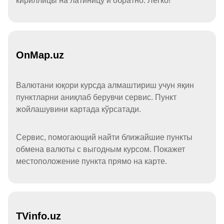
кириллицы на латиницу и обратно. Легко!
OnMap.uz
Валютани юқори курсда алмаштириш учун яқин
пунктларни аниқлаб берувчи сервис. Пункт
жойлашувини картада кўрсатади.
Сервис, помогающий найти ближайшие пункты
обмена валюты с выгодным курсом. Покажет
местоположение пункта прямо на карте.
TVinfo.uz