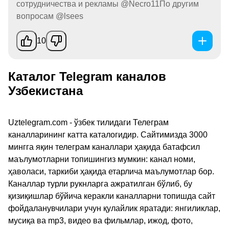
сотрудничества и рекламы @Necro11По другим
вопросам @lsees
10
Каталог Telegram каналов
Узбекистана
Uztelegram.com - ўзбек тилидаги Телеграм
каналларининг катта каталогидир. Сайтимизда 3000
мингга яқин телеграм каналлари ҳақида батафсил
маълумотларни топишингиз мумкин: канал номи,
ҳаволаси, таркиби ҳақида етарлича маълумотлар бор.
Каналлар турли рукнларга ажратилган бўлиб, бу
қизиқишлар бўйича керакли каналларни топишда сайт
фойдаланувчилари учун қулайлик яратади: янгиликлар,
мусиқа ва mp3, видео ва фильмлар, ижод, фото,