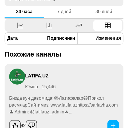
24 часа
7 дней
30 дней
Дата
Подписчики
Изменения
Похожие каналы
LATIFA.UZ
Юмор · 15,446
Бизда кун давомида:😂Латифалар😆Прикол
расмларСайтимиз: www.latifa.uzhttps://sarlavha.com
👤 Admin: @latifauz_admin🔥...
82