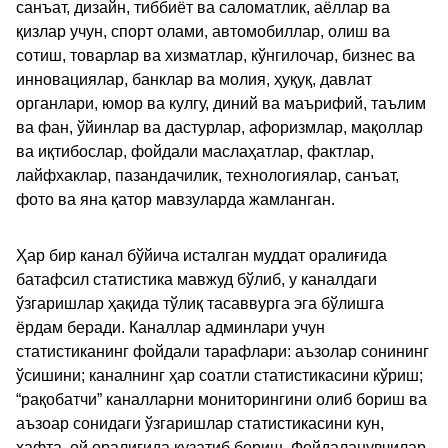
санъат, дизайн, тиббиёт ва саломатлик, аёллар ва
қизлар учун, спорт олами, автомобиллар, олиш ва
сотиш, товарлар ва хизматлар, кўнгилочар, бизнес ва
инновациялар, банклар ва молия, ҳуқуқ, давлат
органлари, юмор ва кулгу, диний ва маърифий, таълим
ва фан, ўйинлар ва дастурлар, афоризмлар, мақоллар
ва иқтибослар, фойдали маслаҳатлар, фактлар,
лайфхаклар, пазандачилик, технологиялар, санъат,
фото ва яна қатор мавзуларда жамланган.
Ҳар бир канал бўйича исталган муддат оралиғида
батафсил статистика мавжуд бўлиб, у каналдаги
ўзгаришлар ҳақида тўлиқ тасаввурга эга бўлишга
ёрдам беради. Каналлар админлари учун
статистиканинг фойдали тарафлари: аъзолар сонининг
ўсишини; каналнинг ҳар соатли статистикасини кўриш;
“рақобатчи” каналларни мониторингини олиб бориш ва
аъзоар сонидаги ўзгаришлар статистикасини кун,
хафта, ой оралиғида кузатиб бориш. Фойдаланувчилар