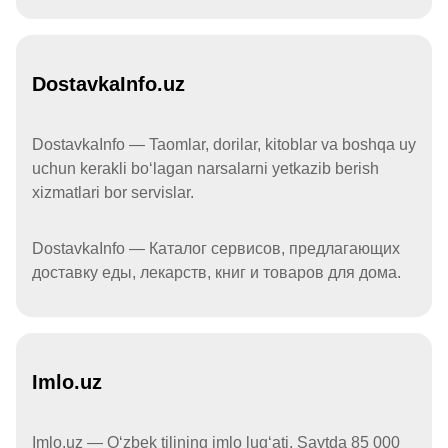
DostavkaInfo.uz
DostavkaInfo — Taomlar, dorilar, kitoblar va boshqa uy
uchun kerakli boʻlagan narsalarni yetkazib berish
xizmatlari bor servislar.
DostavkaInfo — Каталог сервисов, предлагающих
доставку еды, лекарств, книг и товаров для дома.
Imlo.uz
Imlo.uz — Oʻzbek tilining imlo lugʻati. Saytda 85 000