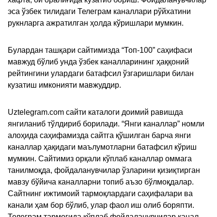
эса ўзбек тилидаги Телеграм каналлари рўйхатини
рукнларга ажратилган ҳолда кўришлари мумкин.
Булардан ташқари сайтимизда “Топ-100” саҳифаси
мавжуд бўлиб унда ўзбек каналларининг ҳаққоний
рейтингини улардаги батафсил ўзгаришлари билан
кузатиш имконияти мавжуддир.
Uztelegram.com сайти каталоги доимий равишда
янгиланиб тўлдириб борилади. “Янги каналлар” номли
алоҳида саҳифамизда сайтга қўшилган барча янги
каналлар ҳақидаги маълумотларни батафсил кўриш
мумкин. Сайтимиз орқали кўплаб каналлар оммага
танилмоқда, фойдаланувчилар ўзларини қизиқтирган
мавзу бўйича каналларни топиб аъзо бўлмоқдалар.
Сайтнинг ижтимоий тармоқлардаги саҳифалари ва
канали ҳам бор бўлиб, улар фаол иш олиб боряпти.
Телеграм тармоғида кўплаб фойдаланувчилар канал