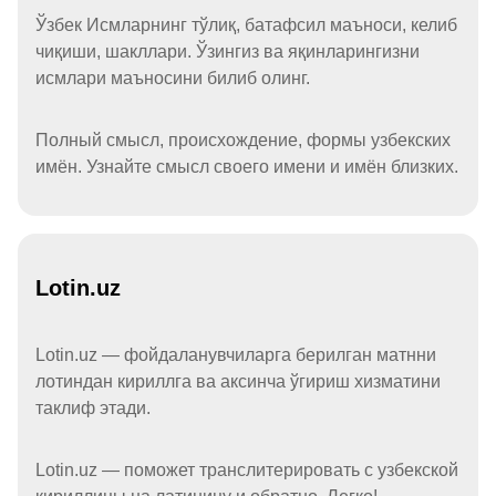
Ўзбек Исмларнинг тўлиқ, батафсил маъноси, келиб
чиқиши, шакллари. Ўзингиз ва яқинларингизни
исмлари маъносини билиб олинг.
Полный смысл, происхождение, формы узбекских
имён. Узнайте смысл своего имени и имён близких.
Lotin.uz
Lotin.uz — фойдаланувчиларга берилган матнни
лотиндан кириллга ва аксинча ўгириш хизматини
таклиф этади.
Lotin.uz — поможет транслитерировать с узбекской