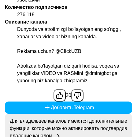
Количество подписчиков
276,118
Описание канала
Dunyoda va atrofimizgi bo'layotgan eng so'nggi,
xabarlar va videolar bizning kanalda.
Reklama uchun?
@ClickUZB
Atrofizda bo'layotgan qiziqarli hodisa, voqea va
yangiliklar VIDEO va RASMini
@dmintgbot
ga
yuboring biz kanalga chiqaramiz
20
Добавить Telegram
Для владельцев каналов имеются дополнительные
функции, которые можно активировать подтвердив
владение каналом.