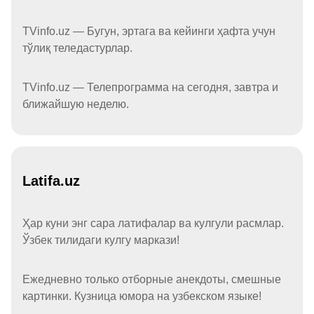
TVinfo.uz — Бугун, эртага ва кейинги ҳафта учун
тўлиқ теледастурлар.
TVinfo.uz — Телепрограмма на сегодня, завтра и
ближайшую неделю.
Latifa.uz
Ҳар куни энг сара латифалар ва кулгули расмлар.
Ўзбек тилидаги кулгу маркази!
Ежедневно только отборные анекдоты, смешные
картинки. Кузница юмора на узбекском языке!