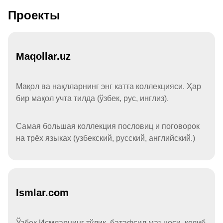
Проекты
Maqollar.uz
Мақол ва нақлларнинг энг катта коллекцияси. Ҳар
бир мақол учта тилда (ўзбек, рус, инглиз).
Самая большая коллекция пословиц и поговорок
на трёх языках (узбекский, русский, английский.)
Ismlar.com
Ўзбек Исмларнинг тўлиқ, батафсил маъноси, келиб