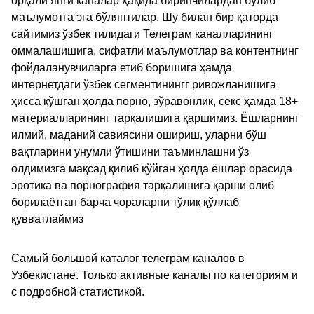
орқали янги каналар ҳақида биринчилардан бўлиб
маълумотга эга бўляптилар. Шу билан бир қаторда
сайтимиз ўзбек тилидаги Телеграм каналларининг
оммалашишига, сифатли маълумотлар ва контентнинг
фойдаланувчиларга етиб боришига ҳамда
интернетдаги ўзбек сегментинингг ривожланишига
ҳисса қўшган ҳолда порно, зўравонлик, секс ҳамда 18+
материалларининг тарқалишига қаршимиз. Ёшларнинг
илмий, маданий савиясини ошириш, уларни бўш
вақтларини унумли ўтишини таъминлашни ўз
олдимизга мақсад қилиб қўйган ҳолда ёшлар орасида
эротика ва порнография тарқалишига қарши олиб
борилаётган барча чораларни тўлиқ қўллаб
қувватлаймиз
Самый большой каталог телеграм каналов в
Узбекистане. Только активные каналы по категориям и
с подробной статистикой.