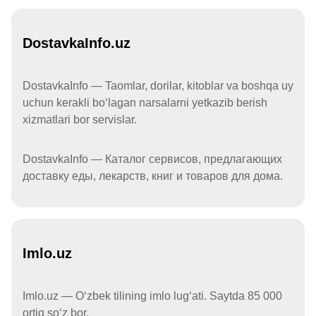
DostavkaInfo.uz
DostavkaInfo — Taomlar, dorilar, kitoblar va boshqa uy
uchun kerakli boʻlagan narsalarni yetkazib berish
xizmatlari bor servislar.
DostavkaInfo — Каталог сервисов, предлагающих
доставку еды, лекарств, книг и товаров для дома.
Imlo.uz
Imlo.uz — Oʻzbek tilining imlo lugʻati. Saytda 85 000
ortiq soʻz bor.