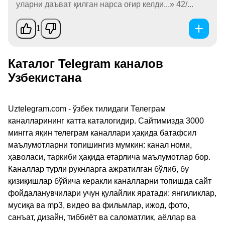
уларни даъват қилган нарса оғир келди...» 42/...
1
Каталог Telegram каналов
Узбекистана
Uztelegram.com - ўзбек тилидаги Телеграм
каналларининг катта каталогидир. Сайтимизда 3000
мингга яқин телеграм каналлари ҳақида батафсил
маълумотларни топишингиз мумкин: канал номи,
ҳаволаси, таркиби ҳақида етарлича маълумотлар бор.
Каналлар турли рукнларга ажратилган бўлиб, бу
қизиқишлар бўйича керакли каналларни топишда сайт
фойдаланувчилари учун қулайлик яратади: янгиликлар,
мусиқа ва mp3, видео ва фильмлар, ижод, фото,
санъат, дизайн, тиббиёт ва саломатлик, аёллар ва