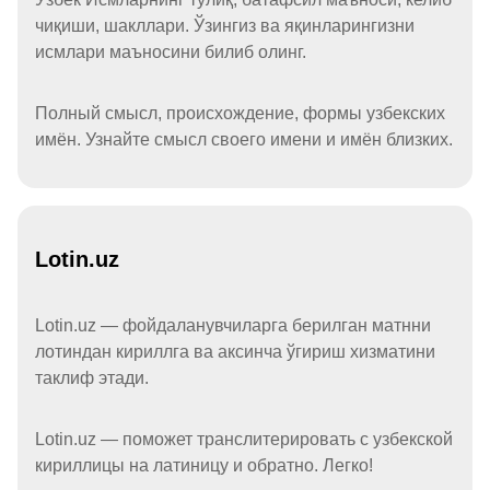
чиқиши, шакллари. Ўзингиз ва яқинларингизни
исмлари маъносини билиб олинг.
Полный смысл, происхождение, формы узбекских
имён. Узнайте смысл своего имени и имён близких.
Lotin.uz
Lotin.uz — фойдаланувчиларга берилган матнни
лотиндан кириллга ва аксинча ўгириш хизматини
таклиф этади.
Lotin.uz — поможет транслитерировать с узбекской
кириллицы на латиницу и обратно. Легко!