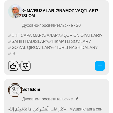
☪ MAʼRUZALAR ⏰NAMOZ VAQTLARI?
ISLOM
Духовно-просветительские · 20
✅ЕНГ САРА МАРУЗАЛАР?✅QUR'ON OYATLARI?
✅SAHIH HADISLAR?✅HIKMATLI SO‘ZLAR?
✅GO‘ZAL QIROATLAR?✅TURLI NASHIDALAR?
✅IB...
1
Sof Islom
Духовно-просветительские · 6
كَبُرَ عَلَى الْمُشْرِكِينَ مَا تَدْعُوهُمْ إِلَيْهِ«...Мушрикларга сен