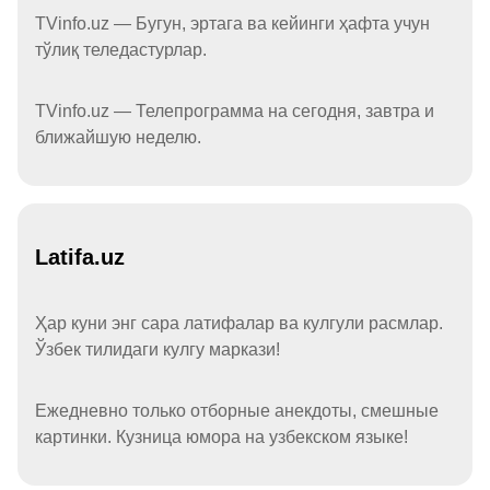
TVinfo.uz — Бугун, эртага ва кейинги ҳафта учун
тўлиқ теледастурлар.
TVinfo.uz — Телепрограмма на сегодня, завтра и
ближайшую неделю.
Latifa.uz
Ҳар куни энг сара латифалар ва кулгули расмлар.
Ўзбек тилидаги кулгу маркази!
Ежедневно только отборные анекдоты, смешные
картинки. Кузница юмора на узбекском языке!