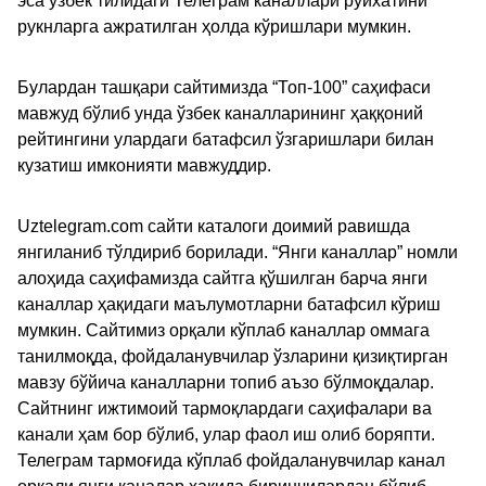
эса ўзбек тилидаги Телеграм каналлари рўйхатини
рукнларга ажратилган ҳолда кўришлари мумкин.
Булардан ташқари сайтимизда “Топ-100” саҳифаси
мавжуд бўлиб унда ўзбек каналларининг ҳаққоний
рейтингини улардаги батафсил ўзгаришлари билан
кузатиш имконияти мавжуддир.
Uztelegram.com сайти каталоги доимий равишда
янгиланиб тўлдириб борилади. “Янги каналлар” номли
алоҳида саҳифамизда сайтга қўшилган барча янги
каналлар ҳақидаги маълумотларни батафсил кўриш
мумкин. Сайтимиз орқали кўплаб каналлар оммага
танилмоқда, фойдаланувчилар ўзларини қизиқтирган
мавзу бўйича каналларни топиб аъзо бўлмоқдалар.
Сайтнинг ижтимоий тармоқлардаги саҳифалари ва
канали ҳам бор бўлиб, улар фаол иш олиб боряпти.
Телеграм тармоғида кўплаб фойдаланувчилар канал