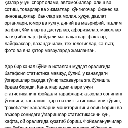
қизлар учун, спорт олами, автомобиллар, олиш ва
сотиш, товарлар ва хизматлар, кўнгилочар, бизнес ва
инновациялар, банклар ва молия, ҳуқуқ, давлат
органлари, юмор ва кулгу, диний ва маърифий, таълим
ва фан, ўйинлар ва дастурлар, афоризмлар, мақоллар
ва иқтибослар, фойдали маслаҳатлар, фактлар,
лайфхаклар, пазандачилик, технологиялар, санъат,
фото ва яна қатор мавзуларда жамланган.
Ҳар бир канал бўйича исталган муддат оралиғида
батафсил статистика мавжуд бўлиб, у каналдаги
ўзгаришлар ҳақида тўлиқ тасаввурга эга бўлишга
ёрдам беради. Каналлар админлари учун
статистиканинг фойдали тарафлари: аъзолар сонининг
ўсишини; каналнинг ҳар соатли статистикасини кўриш;
“рақобатчи” каналларни мониторингини олиб бориш ва
аъзоар сонидаги ўзгаришлар статистикасини кун,
хафта, ой оралиғида кузатиб бориш. Фойдаланувчилар