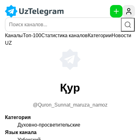
Каналы
Топ-100
Статистика
каналов
Категории
Новости
UZ
Қур
@Quron_Sunnat_maruza_namoz
Категория
Духовно-просветительские
Язык канала
Узбекский