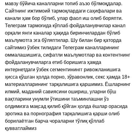
мавзу бўйича каналларни топиб аъзо бўлмоқдалар.
Сайтнинг ижтимоий тармоқлардаги саҳифалари ва
канали ҳам бор бўлиб, улар фаол иш олиб боряпти.
Телеграм тармоғида кўплаб фойдаланувчилар канал
орқали янги каналар ҳақида биринчилардан бўлиб
маълумотга эга бўляптилар. Шу билан бир қаторда
сайтимиз ўзбек тилидаги Телеграм каналларининг
оммалашишига, сифатли маълумотлар ва контентнинг
фойдаланувчиларга етиб боришига ҳамда
интернетдаги ўзбек сегментинингг ривожланишига
ҳисса қўшган ҳолда порно, зўравонлик, секс ҳамда 18+
материалларининг тарқалишига қаршимиз. Ёшларнинг
илмий, маданий савиясини ошириш, уларни бўш
вақтларини унумли ўтишини таъминлашни ўз
олдимизга мақсад қилиб қўйган ҳолда ёшлар орасида
эротика ва порнография тарқалишига қарши олиб
борилаётган барча чораларни тўлиқ қўллаб
қувватлаймиз