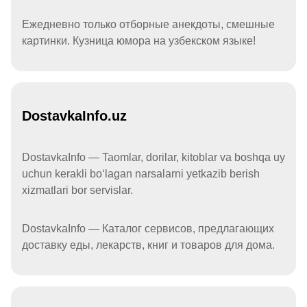
Ежедневно только отборные анекдоты, смешные
картинки. Кузница юмора на узбекском языке!
DostavkaInfo.uz
DostavkaInfo — Taomlar, dorilar, kitoblar va boshqa uy
uchun kerakli boʻlagan narsalarni yetkazib berish
xizmatlari bor servislar.
DostavkaInfo — Каталог сервисов, предлагающих
доставку еды, лекарств, книг и товаров для дома.