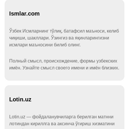
Ismlar.com
Ўзбек Исмларнинг тўлиқ, батафсил маъноси, келиб
чиқиши, шакллари. Ўзингиз ва яқинларингизни
исмлари маъносини билиб олинг.
Полный смысл, происхождение, формы узбекских
имён. Узнайте смысл своего имени и имён близких.
Lotin.uz
Lotin.uz — фойдаланувчиларга берилган матнни
лотиндан кириллга ва аксинча ўгириш хизматини