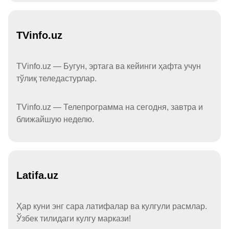
TVinfo.uz
TVinfo.uz — Бугун, эртага ва кейинги ҳафта учун
тўлиқ теледастурлар.
TVinfo.uz — Телепрограмма на сегодня, завтра и
ближайшую неделю.
Latifa.uz
Ҳар куни энг сара латифалар ва кулгули расмлар.
Ўзбек тилидаги кулгу маркази!