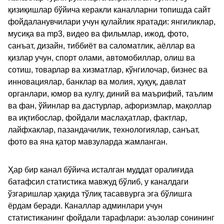
қизиқишлар бўйича керакли каналларни топишда сайт
фойдаланувчилари учун қулайлик яратади: янгиликлар,
мусиқа ва mp3, видео ва фильмлар, ижод, фото,
санъат, дизайн, тиббиёт ва саломатлик, аёллар ва
қизлар учун, спорт олами, автомобиллар, олиш ва
сотиш, товарлар ва хизматлар, кўнгилочар, бизнес ва
инновациялар, банклар ва молия, ҳуқуқ, давлат
органлари, юмор ва кулгу, диний ва маърифий, таълим
ва фан, ўйинлар ва дастурлар, афоризмлар, мақоллар
ва иқтибослар, фойдали маслаҳатлар, фактлар,
лайфхаклар, пазандачилик, технологиялар, санъат,
фото ва яна қатор мавзуларда жамланган.
Ҳар бир канал бўйича исталган муддат оралиғида
батафсил статистика мавжуд бўлиб, у каналдаги
ўзгаришлар ҳақида тўлиқ тасаввурга эга бўлишга
ёрдам беради. Каналлар админлари учун
статистиканинг фойдали тарафлари: аъзолар сонининг