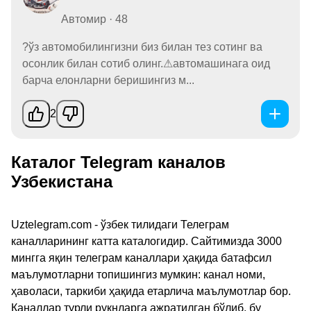
Автомир · 48
?ўз автомобилингизни биз билан тез сотинг ва
осонлик билан сотиб олинг.⚠автомашинага оид
барча елонларни беришингиз м...
2
Каталог Telegram каналов
Узбекистана
Uztelegram.com - ўзбек тилидаги Телеграм
каналларининг катта каталогидир. Сайтимизда 3000
мингга яқин телеграм каналлари ҳақида батафсил
маълумотларни топишингиз мумкин: канал номи,
ҳаволаси, таркиби ҳақида етарлича маълумотлар бор.
Каналлар турли рукнларга ажратилган бўлиб, бу