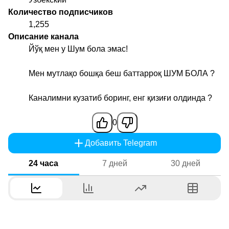
Количество подписчиков
1,255
Описание канала
Йўқ мен у Шум бола эмас!
Мен мутлақо бошқа беш баттарроқ ШУМ БОЛА ?
Каналимни кузатиб боринг, енг қизиғи олдинда ?
0
Добавить Telegram
24 часа
7 дней
30 дней