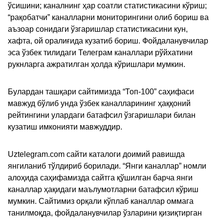
ўсишини; каналнинг ҳар соатли статистикасини кўриш;
“рақобатчи” каналларни мониторингини олиб бориш ва
аъзоар сонидаги ўзгаришлар статистикасини кун,
хафта, ой оралиғида кузатиб бориш. Фойдаланувчилар
эса ўзбек тилидаги Телеграм каналлари рўйхатини
рукнларга ажратилган ҳолда кўришлари мумкин.
Булардан ташқари сайтимизда “Топ-100” саҳифаси
мавжуд бўлиб унда ўзбек каналларининг ҳаққоний
рейтингини улардаги батафсил ўзгаришлари билан
кузатиш имконияти мавжуддир.
Uztelegram.com сайти каталоги доимий равишда
янгиланиб тўлдириб борилади. “Янги каналлар” номли
алоҳида саҳифамизда сайтга қўшилган барча янги
каналлар ҳақидаги маълумотларни батафсил кўриш
мумкин. Сайтимиз орқали кўплаб каналлар оммага
танилмоқда, фойдаланувчилар ўзларини қизиқтирган