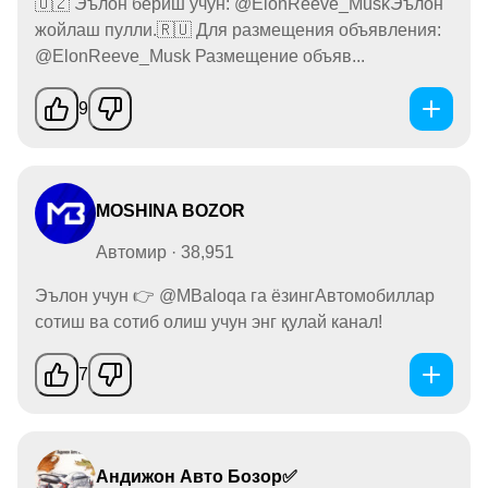
🇺🇿 Эълон бериш учун: @ElonReeve_MuskЭълон
жойлаш пулли.🇷🇺 Для размещения объявления:
@ElonReeve_Musk Размещение объяв...
9
MOSHINA BOZOR
Автомир · 38,951
Эълон учун 👉 @MBaloqa га ёзингАвтомобиллар
сотиш ва сотиб олиш учун энг қулай канал!
7
Андижон Авто Бозор✅