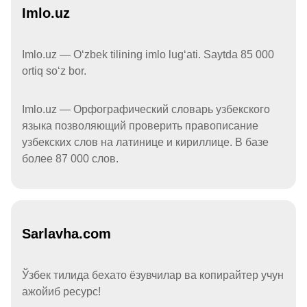
Imlo.uz
Imlo.uz — Oʻzbek tilining imlo lugʻati. Saytda 85 000
ortiq soʻz bor.
Imlo.uz — Орфографический словарь узбекского
языка позволяющий проверить правописание
узбекских слов на латинице и кириллице. В базе
более 87 000 слов.
Sarlavha.com
Ўзбек тилида бехато ёзувчилар ва копирайтер учун
ажойиб ресурс!