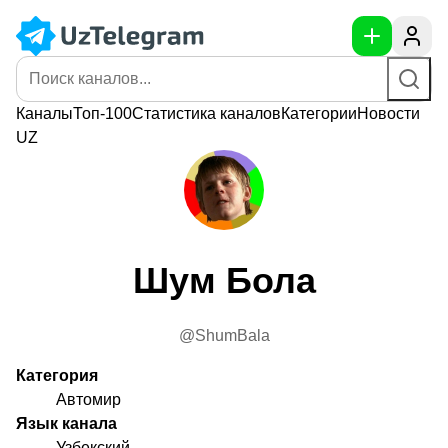
Каналы
Топ-100
Статистика
каналов
Категории
Новости
UZ
Шум Бола
@ShumBala
Категория
Автомир
Язык канала
Узбекский