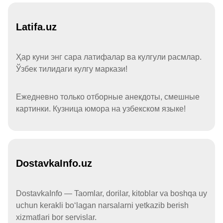
Latifa.uz
Ҳар куни энг сара латифалар ва кулгули расмлар.
Ўзбек тилидаги кулгу маркази!
Ежедневно только отборные анекдоты, смешные
картинки. Кузница юмора на узбекском языке!
DostavkaInfo.uz
DostavkaInfo — Taomlar, dorilar, kitoblar va boshqa uy
uchun kerakli boʻlagan narsalarni yetkazib berish
xizmatlari bor servislar.