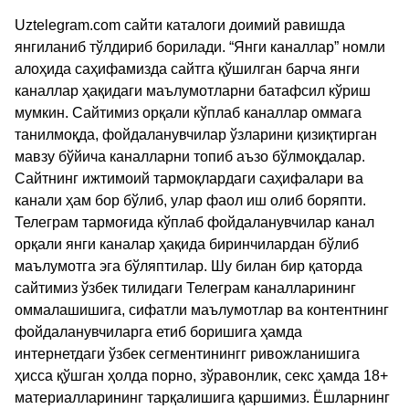
Uztelegram.com сайти каталоги доимий равишда
янгиланиб тўлдириб борилади. “Янги каналлар” номли
алоҳида саҳифамизда сайтга қўшилган барча янги
каналлар ҳақидаги маълумотларни батафсил кўриш
мумкин. Сайтимиз орқали кўплаб каналлар оммага
танилмоқда, фойдаланувчилар ўзларини қизиқтирган
мавзу бўйича каналларни топиб аъзо бўлмоқдалар.
Сайтнинг ижтимоий тармоқлардаги саҳифалари ва
канали ҳам бор бўлиб, улар фаол иш олиб боряпти.
Телеграм тармоғида кўплаб фойдаланувчилар канал
орқали янги каналар ҳақида биринчилардан бўлиб
маълумотга эга бўляптилар. Шу билан бир қаторда
сайтимиз ўзбек тилидаги Телеграм каналларининг
оммалашишига, сифатли маълумотлар ва контентнинг
фойдаланувчиларга етиб боришига ҳамда
интернетдаги ўзбек сегментинингг ривожланишига
ҳисса қўшган ҳолда порно, зўравонлик, секс ҳамда 18+
материалларининг тарқалишига қаршимиз. Ёшларнинг