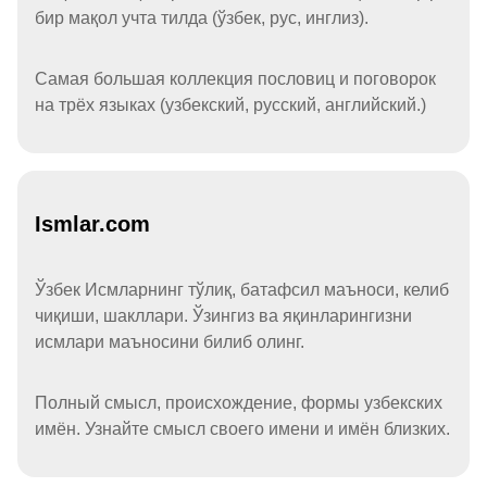
бир мақол учта тилда (ўзбек, рус, инглиз).
Самая большая коллекция пословиц и поговорок
на трёх языках (узбекский, русский, английский.)
Ismlar.com
Ўзбек Исмларнинг тўлиқ, батафсил маъноси, келиб
чиқиши, шакллари. Ўзингиз ва яқинларингизни
исмлари маъносини билиб олинг.
Полный смысл, происхождение, формы узбекских
имён. Узнайте смысл своего имени и имён близких.