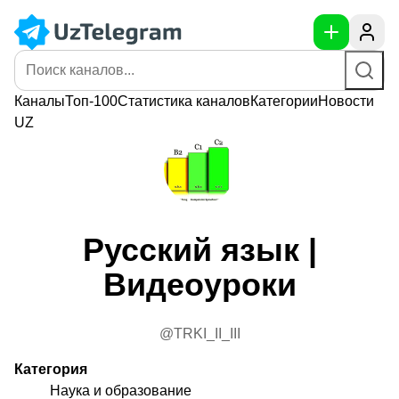
Каналы
Топ-100
Статистика
каналов
Категории
Новости
UZ
Русский язык |
Видеоуроки
@TRKI_II_III
Категория
Наука и образование