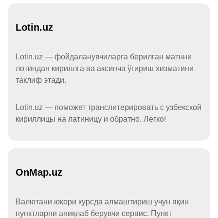
Lotin.uz
Lotin.uz — фойдаланувчиларга берилган матнни
лотиндан кириллга ва аксинча ўгириш хизматини
таклиф этади.
Lotin.uz — поможет транслитерировать с узбекской
кириллицы на латиницу и обратно. Легко!
OnMap.uz
Валютани юқори курсда алмаштириш учун яқин
пунктларни аниқлаб берувчи сервис. Пункт