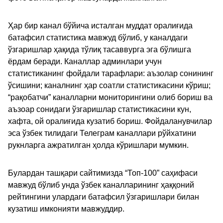
Ҳар бир канал бўйича исталган муддат оралиғида
батафсил статистика мавжуд бўлиб, у каналдаги
ўзгаришлар ҳақида тўлиқ тасаввурга эга бўлишга
ёрдам беради. Каналлар админлари учун
статистиканинг фойдали тарафлари: аъзолар сонининг
ўсишини; каналнинг ҳар соатли статистикасини кўриш;
“рақобатчи” каналларни мониторингини олиб бориш ва
аъзоар сонидаги ўзгаришлар статистикасини кун,
хафта, ой оралиғида кузатиб бориш. Фойдаланувчилар
эса ўзбек тилидаги Телеграм каналлари рўйхатини
рукнларга ажратилган ҳолда кўришлари мумкин.
Булардан ташқари сайтимизда “Топ-100” саҳифаси
мавжуд бўлиб унда ўзбек каналларининг ҳаққоний
рейтингини улардаги батафсил ўзгаришлари билан
кузатиш имконияти мавжуддир.