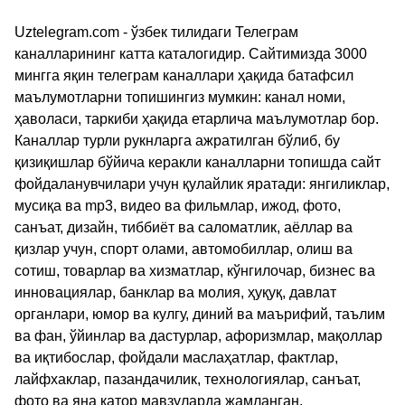
Uztelegram.com - ўзбек тилидаги Телеграм
каналларининг катта каталогидир. Сайтимизда 3000
мингга яқин телеграм каналлари ҳақида батафсил
маълумотларни топишингиз мумкин: канал номи,
ҳаволаси, таркиби ҳақида етарлича маълумотлар бор.
Каналлар турли рукнларга ажратилган бўлиб, бу
қизиқишлар бўйича керакли каналларни топишда сайт
фойдаланувчилари учун қулайлик яратади: янгиликлар,
мусиқа ва mp3, видео ва фильмлар, ижод, фото,
санъат, дизайн, тиббиёт ва саломатлик, аёллар ва
қизлар учун, спорт олами, автомобиллар, олиш ва
сотиш, товарлар ва хизматлар, кўнгилочар, бизнес ва
инновациялар, банклар ва молия, ҳуқуқ, давлат
органлари, юмор ва кулгу, диний ва маърифий, таълим
ва фан, ўйинлар ва дастурлар, афоризмлар, мақоллар
ва иқтибослар, фойдали маслаҳатлар, фактлар,
лайфхаклар, пазандачилик, технологиялар, санъат,
фото ва яна қатор мавзуларда жамланган.