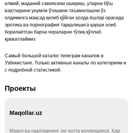
илмий, маданий савиясини ошириш, уларни бўш
вақтларини унумли ўтишини таъминлашни ўз
олдимизга мақсад қилиб қўйган ҳолда ёшлар орасида
эротика ва порнография тарқалишига қарши олиб
борилаётган барча чораларни тўлиқ қўллаб
қувватлаймиз
Самый большой каталог телеграм каналов в
Узбекистане. Только активные каналы по категориям и
с подробной статистикой.
Проекты
Maqollar.uz
Мақол ва нақлларнинг энг катта коллекцияси. Ҳар