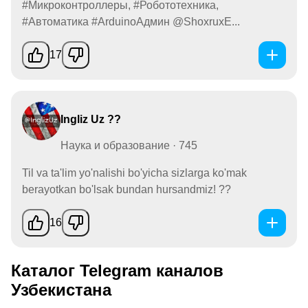
#Микроконтроллеры, #Робототехника,
#Автоматика #ArduinoАдмин @ShoxruxE...
17
Ingliz Uz ??
Наука и образование · 745
Til va ta'lim yo'nalishi bo'yicha sizlarga ko'mak
berayotkan bo'lsak bundan hursandmiz! ??
16
Каталог Telegram каналов
Узбекистана