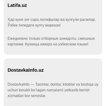
Latifa.uz
Ҳар куни энг сара латифалар ва кулгули расмлар.
Ўзбек тилидаги кулгу маркази!
Ежедневно только отборные анекдоты, смешные
картинки. Кузница юмора на узбекском языке!
DostavkaInfo.uz
DostavkaInfo — Taomlar, dorilar, kitoblar va boshqa uy
uchun kerakli boʻlagan narsalarni yetkazib berish
xizmatlari bor servislar.