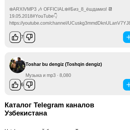
❄️ARXIVMP3 🎶 OFFICIAL❄️#Биз_8_ёшдамиз! 📆
19.05.2018#YouTube👇
https://youtube.com/channel/UCuskg3mmdDknULanV7YJ8.
7
Toshar bu dengiz (Toshqin dengiz)
Музыка и mp3 · 8,080
6
Каталог Telegram каналов
Узбекистана