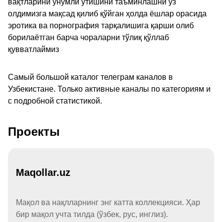
вақтларини унумли ўтишини таъминлашни ўз
олдимизга мақсад қилиб қўйган ҳолда ёшлар орасида
эротика ва порнография тарқалишига қарши олиб
борилаётган барча чораларни тўлиқ қўллаб
қувватлаймиз
Самый большой каталог телеграм каналов в
Узбекистане. Только активные каналы по категориям и
с подробной статистикой.
Проекты
Maqollar.uz
Мақол ва нақлларнинг энг катта коллекцияси. Ҳар
бир мақол учта тилда (ўзбек, рус, инглиз).