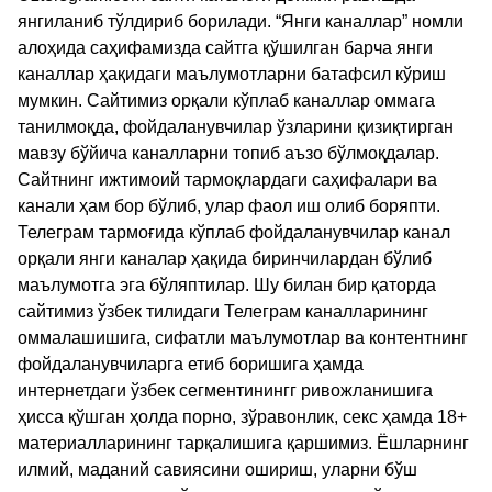
янгиланиб тўлдириб борилади. “Янги каналлар” номли
алоҳида саҳифамизда сайтга қўшилган барча янги
каналлар ҳақидаги маълумотларни батафсил кўриш
мумкин. Сайтимиз орқали кўплаб каналлар оммага
танилмоқда, фойдаланувчилар ўзларини қизиқтирган
мавзу бўйича каналларни топиб аъзо бўлмоқдалар.
Сайтнинг ижтимоий тармоқлардаги саҳифалари ва
канали ҳам бор бўлиб, улар фаол иш олиб боряпти.
Телеграм тармоғида кўплаб фойдаланувчилар канал
орқали янги каналар ҳақида биринчилардан бўлиб
маълумотга эга бўляптилар. Шу билан бир қаторда
сайтимиз ўзбек тилидаги Телеграм каналларининг
оммалашишига, сифатли маълумотлар ва контентнинг
фойдаланувчиларга етиб боришига ҳамда
интернетдаги ўзбек сегментинингг ривожланишига
ҳисса қўшган ҳолда порно, зўравонлик, секс ҳамда 18+
материалларининг тарқалишига қаршимиз. Ёшларнинг
илмий, маданий савиясини ошириш, уларни бўш