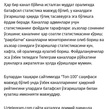
Ҳар бир канал бўйича исталган муддат оралиғида
батафсил статистика мавжуд бўлиб, у каналдаги
ўзгаришлар ҳақида тўлиқ тасаввурга эга бўлишга
ёрдам беради. Каналлар админлари учун
статистиканинг фойдали тарафлари: аъзолар сонининг
ўсишини; каналнинг ҳар соатли статистикасини кўриш;
“рақобатчи” каналларни мониторингини олиб бориш ва
аъзоар сонидаги ўзгаришлар статистикасини кун,
хафта, ой оралиғида кузатиб бориш. Фойдаланувчилар
эса ўзбек тилидаги Телеграм каналлари рўйхатини
рукнларга ажратилган ҳолда кўришлари мумкин.
Булардан ташқари сайтимизда “Топ-100” саҳифаси
мавжуд бўлиб унда ўзбек каналларининг ҳаққоний
рейтингини улардаги батафсил ўзгаришлари билан
кузатиш имконияти мавжуддир.
Uztelegram.com сайти каталоги доимий равишда