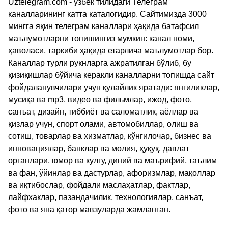
Uztelegram.com - ўзбек тилидаги Телеграм
каналларининг катта каталогидир. Сайтимизда 3000
мингга яқин телеграм каналлари ҳақида батафсил
маълумотларни топишингиз мумкин: канал номи,
ҳаволаси, таркиби ҳақида етарлича маълумотлар бор.
Каналлар турли рукнларга ажратилган бўлиб, бу
қизиқишлар бўйича керакли каналларни топишда сайт
фойдаланувчилари учун қулайлик яратади: янгиликлар,
мусиқа ва mp3, видео ва фильмлар, ижод, фото,
санъат, дизайн, тиббиёт ва саломатлик, аёллар ва
қизлар учун, спорт олами, автомобиллар, олиш ва
сотиш, товарлар ва хизматлар, кўнгилочар, бизнес ва
инновациялар, банклар ва молия, ҳуқуқ, давлат
органлари, юмор ва кулгу, диний ва маърифий, таълим
ва фан, ўйинлар ва дастурлар, афоризмлар, мақоллар
ва иқтибослар, фойдали маслаҳатлар, фактлар,
лайфхаклар, пазандачилик, технологиялар, санъат,
фото ва яна қатор мавзуларда жамланган.