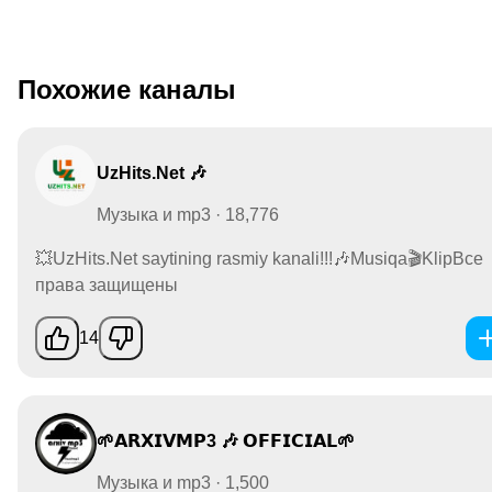
Похожие каналы
UzHits.Net 🎶
Музыка и mp3 · 18,776
💥UzHits.Net saytining rasmiy kanali!!!🎶Musiqa🎬KlipВсе
права защищены
14
🌱𝗔𝗥𝗫𝗜𝗩𝗠𝗣3 🎶 𝗢𝗙𝗙𝗜𝗖𝗜𝗔𝗟🌱
Музыка и mp3 · 1,500