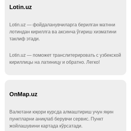
Lotin.uz
Lotin.uz — фойдаланувчиларга берилган матнни
лотиндан кириллга ва аксинча ўгириш хизматини
таклиф этади.
Lotin.uz — поможет транслитерировать с узбекской
кириллицы на латиницу и обратно. Легко!
OnMap.uz
Валютани юқори курсда алмаштириш учун яқин
пунктларни аниқлаб берувчи сервис. Пункт
жойлашувини картада кўрсатади.