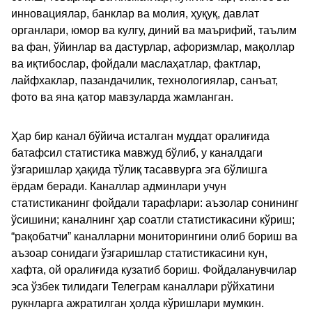
инновациялар, банклар ва молия, ҳуқуқ, давлат
органлари, юмор ва кулгу, диний ва маърифий, таълим
ва фан, ўйинлар ва дастурлар, афоризмлар, мақоллар
ва иқтибослар, фойдали маслаҳатлар, фактлар,
лайфхаклар, пазандачилик, технологиялар, санъат,
фото ва яна қатор мавзуларда жамланган.
Ҳар бир канал бўйича исталган муддат оралиғида
батафсил статистика мавжуд бўлиб, у каналдаги
ўзгаришлар ҳақида тўлиқ тасаввурга эга бўлишга
ёрдам беради. Каналлар админлари учун
статистиканинг фойдали тарафлари: аъзолар сонининг
ўсишини; каналнинг ҳар соатли статистикасини кўриш;
“рақобатчи” каналларни мониторингини олиб бориш ва
аъзоар сонидаги ўзгаришлар статистикасини кун,
хафта, ой оралиғида кузатиб бориш. Фойдаланувчилар
эса ўзбек тилидаги Телеграм каналлари рўйхатини
рукнларга ажратилган ҳолда кўришлари мумкин.