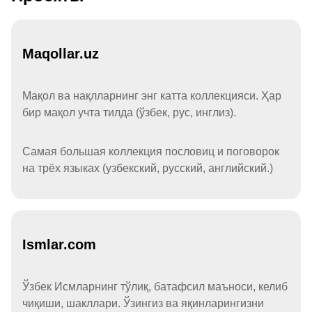
Maqollar.uz
Мақол ва нақлларнинг энг катта коллекцияси. Ҳар
бир мақол учта тилда (ўзбек, рус, инглиз).
Самая большая коллекция пословиц и поговорок
на трёх языках (узбекский, русский, английский.)
Ismlar.com
Ўзбек Исмларнинг тўлиқ, батафсил маъноси, келиб
чиқиши, шакллари. Ўзингиз ва яқинларингизни