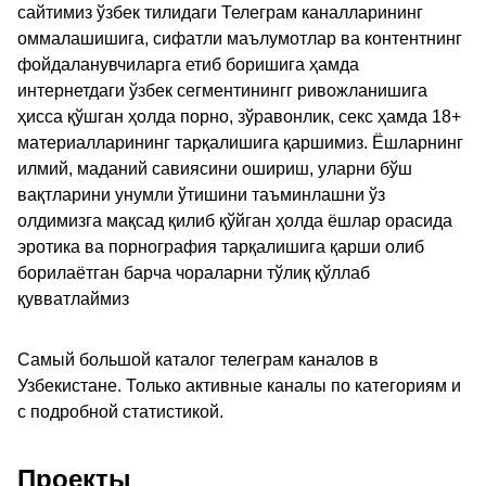
сайтимиз ўзбек тилидаги Телеграм каналларининг
оммалашишига, сифатли маълумотлар ва контентнинг
фойдаланувчиларга етиб боришига ҳамда
интернетдаги ўзбек сегментинингг ривожланишига
ҳисса қўшган ҳолда порно, зўравонлик, секс ҳамда 18+
материалларининг тарқалишига қаршимиз. Ёшларнинг
илмий, маданий савиясини ошириш, уларни бўш
вақтларини унумли ўтишини таъминлашни ўз
олдимизга мақсад қилиб қўйган ҳолда ёшлар орасида
эротика ва порнография тарқалишига қарши олиб
борилаётган барча чораларни тўлиқ қўллаб
қувватлаймиз
Самый большой каталог телеграм каналов в
Узбекистане. Только активные каналы по категориям и
с подробной статистикой.
Проекты