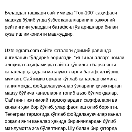
Булардан ташқари сайтимизда “Топ-100” саҳифаси
мавжуд бўлиб унда ўзбек каналларининг ҳаққоний
рейтингини улардаги батафсил ўзгаришлари билан
кузатиш имконияти мавжуддир.
Uztelegram.com сайти каталоги доимий равишда
янгиланиб тўлдириб борилади. “Янги каналлар” номли
алоҳида саҳифамизда сайтга қўшилган барча янги
каналлар ҳақидаги маълумотларни батафсил кўриш
мумкин. Сайтимиз орқали кўплаб каналлар оммага
танилмоқда, фойдаланувчилар ўзларини қизиқтирган
мавзу бўйича каналларни топиб аъзо бўлмоқдалар.
Сайтнинг ижтимоий тармоқлардаги саҳифалари ва
канали ҳам бор бўлиб, улар фаол иш олиб боряпти.
Телеграм тармоғида кўплаб фойдаланувчилар канал
орқали янги каналар ҳақида биринчилардан бўлиб
маълумотга эга бўляптилар. Шу билан бир қаторда