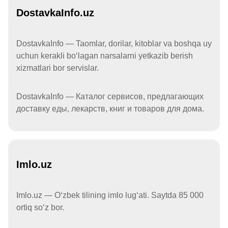
DostavkaInfo.uz
DostavkaInfo — Taomlar, dorilar, kitoblar va boshqa uy
uchun kerakli boʻlagan narsalarni yetkazib berish
xizmatlari bor servislar.
DostavkaInfo — Каталог сервисов, предлагающих
доставку еды, лекарств, книг и товаров для дома.
Imlo.uz
Imlo.uz — Oʻzbek tilining imlo lugʻati. Saytda 85 000
ortiq soʻz bor.