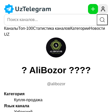
Каналы
Топ-100
Статистика
каналов
Категории
Новости
UZ
? AliBozor ????
@alibozor
Категория
Купля-продажа
Язык канала
Узбекский