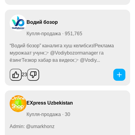
Водий бозор
Купля-продажа · 951,765
“Водий бозор” каналига хуш келибсиз!Реклама
мурожаат учун👉 @Vodiybozormanager га
ёзингТезкор хабар ва видео👉 @Vodiy...
23
EXpress Uzbekistan
Купля-продажа · 30
Admin: @umarkhonz