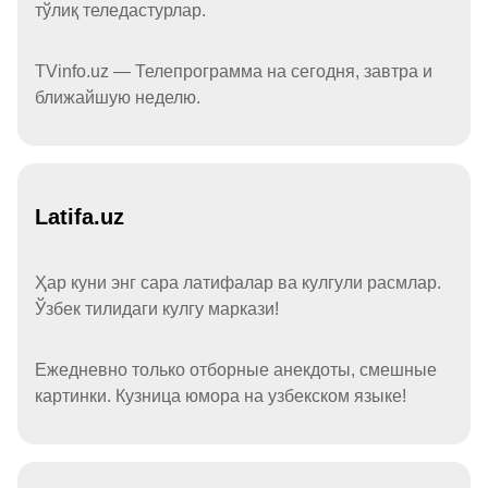
тўлиқ теледастурлар.
TVinfo.uz — Телепрограмма на сегодня, завтра и
ближайшую неделю.
Latifa.uz
Ҳар куни энг сара латифалар ва кулгули расмлар.
Ўзбек тилидаги кулгу маркази!
Ежедневно только отборные анекдоты, смешные
картинки. Кузница юмора на узбекском языке!