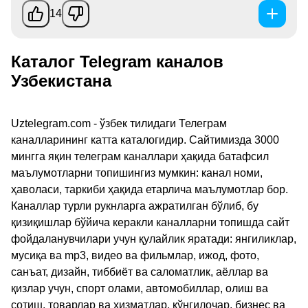
14
Каталог Telegram каналов
Узбекистана
Uztelegram.com - ўзбек тилидаги Телеграм
каналларининг катта каталогидир. Сайтимизда 3000
мингга яқин телеграм каналлари ҳақида батафсил
маълумотларни топишингиз мумкин: канал номи,
ҳаволаси, таркиби ҳақида етарлича маълумотлар бор.
Каналлар турли рукнларга ажратилган бўлиб, бу
қизиқишлар бўйича керакли каналларни топишда сайт
фойдаланувчилари учун қулайлик яратади: янгиликлар,
мусиқа ва mp3, видео ва фильмлар, ижод, фото,
санъат, дизайн, тиббиёт ва саломатлик, аёллар ва
қизлар учун, спорт олами, автомобиллар, олиш ва
сотиш, товарлар ва хизматлар, кўнгилочар, бизнес ва