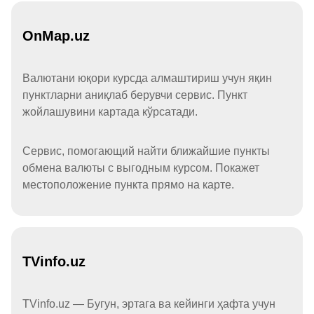
OnMap.uz
Валютани юқори курсда алмаштириш учун яқин
пунктларни аниқлаб берувчи сервис. Пункт
жойлашувини картада кўрсатади.
Сервис, помогающий найти ближайшие пункты
обмена валюты с выгодным курсом. Покажет
местоположение пункта прямо на карте.
TVinfo.uz
TVinfo.uz — Бугун, эртага ва кейинги ҳафта учун