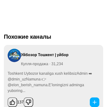
Похожие каналы
Уйбозор Тошкент | уйбор
Купля-продажа · 31,234
Toshkent Uybozor kanaliga xush kelibsizAdmin ➡️
@dmin_uzNamuna 👉
@elon_berish_namuna.E'loningizni adminga
yuboring...
137