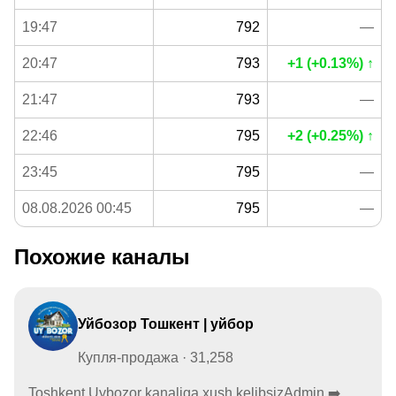
19:47
792
—
20:47
793
+1 (+0.13%) ↑
21:47
793
—
22:46
795
+2 (+0.25%) ↑
23:45
795
—
08.08.2026 00:45
795
—
Похожие каналы
Уйбозор Тошкент | уйбор
Купля-продажа · 31,258
Toshkent Uybozor kanaliga xush kelibsizAdmin ➡️