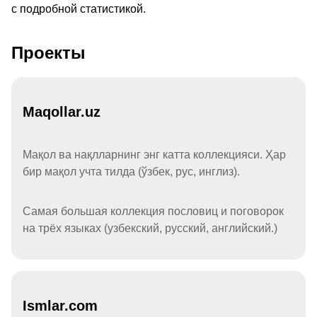
с подробной статистикой.
Проекты
Maqollar.uz
Мақол ва нақлларнинг энг катта коллекцияси. Ҳар
бир мақол учта тилда (ўзбек, рус, инглиз).
Самая большая коллекция пословиц и поговорок
на трёх языках (узбекский, русский, английский.)
Ismlar.com