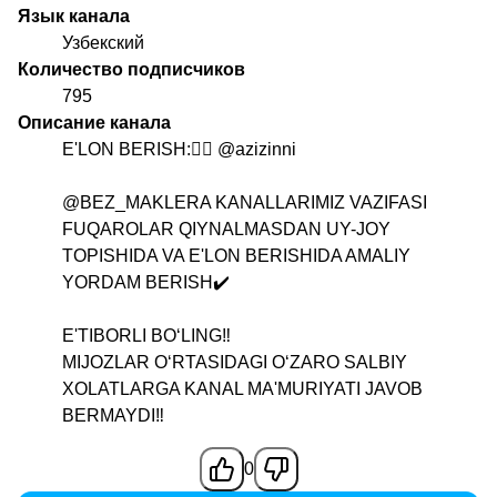
Язык канала
Узбекский
Количество подписчиков
795
Описание канала
E'LON BERISH:👉🏻
@azizinni
@BEZ_MAKLERA
KANALLARIMIZ VAZIFASI
FUQAROLAR QIYNALMASDAN UY-JOY
TOPISHIDA VA E'LON BERISHIDA AMALIY
YORDAM BERISH✔️
E'TIBORLI BOʻLING‼️
MIJOZLAR OʻRTASIDAGI OʻZARO SALBIY
XOLATLARGA KANAL MA'MURIYATI JAVOB
BERMAYDI‼️
0