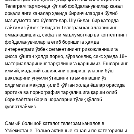
Телеграм тармоғида кўплаб фойдаланувчилар канал
орқали янги каналар ҳақида биринчилардан бўлиб
маълумотга эга бўляптилар. Шу билан бир қаторда
сайтимиз ўзбек тилидаги Телеграм каналларининг
оммалашишига, сифатли маълумотлар ва контентнинг
фойдаланувчиларга етиб боришига ҳамда
интернетдаги ўзбек сегментинингг ривожланишига
ҳисса қўшган ҳолда порно, зўравонлик, секс ҳамда 18+
материалларининг тарқалишига қаршимиз. Ёшларнинг
илмий, маданий савиясини ошириш, уларни бўш
вақтларини унумли ўтишини таъминлашни ўз
олдимизга мақсад қилиб қўйган ҳолда ёшлар орасида
эротика ва порнография тарқалишига қарши олиб
борилаётган барча чораларни тўлиқ қўллаб
қувватлаймиз
Самый большой каталог телеграм каналов в
Узбекистане. Только активные каналы по категориям и