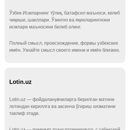
Ўзбек Исмларнинг тўлиқ, батафсил маъноси, келиб
чиқиши, шакллари. Ўзингиз ва яқинларингизни
исмлари маъносини билиб олинг.
Полный смысл, происхождение, формы узбекских
имён. Узнайте смысл своего имени и имён близких.
Lotin.uz
Lotin.uz — фойдаланувчиларга берилган матнни
лотиндан кириллга ва аксинча ўгириш хизматини
таклиф этади.
Lotin.uz — поможет транслитерировать с узбекской