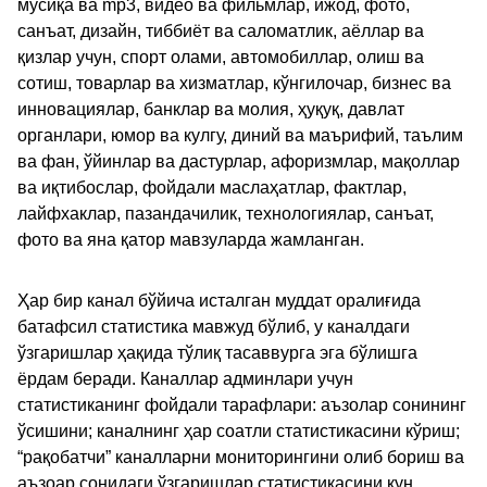
мусиқа ва mp3, видео ва фильмлар, ижод, фото,
санъат, дизайн, тиббиёт ва саломатлик, аёллар ва
қизлар учун, спорт олами, автомобиллар, олиш ва
сотиш, товарлар ва хизматлар, кўнгилочар, бизнес ва
инновациялар, банклар ва молия, ҳуқуқ, давлат
органлари, юмор ва кулгу, диний ва маърифий, таълим
ва фан, ўйинлар ва дастурлар, афоризмлар, мақоллар
ва иқтибослар, фойдали маслаҳатлар, фактлар,
лайфхаклар, пазандачилик, технологиялар, санъат,
фото ва яна қатор мавзуларда жамланган.
Ҳар бир канал бўйича исталган муддат оралиғида
батафсил статистика мавжуд бўлиб, у каналдаги
ўзгаришлар ҳақида тўлиқ тасаввурга эга бўлишга
ёрдам беради. Каналлар админлари учун
статистиканинг фойдали тарафлари: аъзолар сонининг
ўсишини; каналнинг ҳар соатли статистикасини кўриш;
“рақобатчи” каналларни мониторингини олиб бориш ва
аъзоар сонидаги ўзгаришлар статистикасини кун,