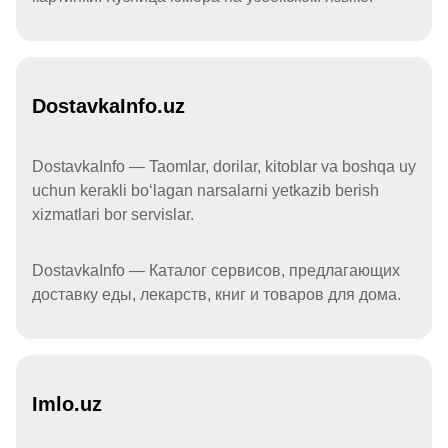
DostavkaInfo.uz
DostavkaInfo — Taomlar, dorilar, kitoblar va boshqa uy
uchun kerakli boʻlagan narsalarni yetkazib berish
xizmatlari bor servislar.
DostavkaInfo — Каталог сервисов, предлагающих
доставку еды, лекарств, книг и товаров для дома.
Imlo.uz