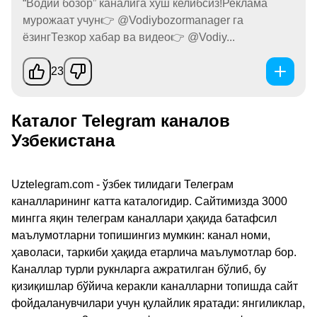
“Водий бозор” каналига хуш келибсиз!Реклама
мурожаат учун👉 @Vodiybozormanager га
ёзингТезкор хабар ва видео👉 @Vodiy...
23
Каталог Telegram каналов
Узбекистана
Uztelegram.com - ўзбек тилидаги Телеграм
каналларининг катта каталогидир. Сайтимизда 3000
мингга яқин телеграм каналлари ҳақида батафсил
маълумотларни топишингиз мумкин: канал номи,
ҳаволаси, таркиби ҳақида етарлича маълумотлар бор.
Каналлар турли рукнларга ажратилган бўлиб, бу
қизиқишлар бўйича керакли каналларни топишда сайт
фойдаланувчилари учун қулайлик яратади: янгиликлар,