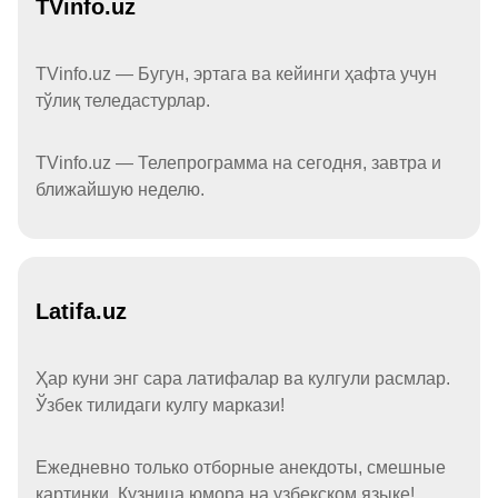
TVinfo.uz
TVinfo.uz — Бугун, эртага ва кейинги ҳафта учун
тўлиқ теледастурлар.
TVinfo.uz — Телепрограмма на сегодня, завтра и
ближайшую неделю.
Latifa.uz
Ҳар куни энг сара латифалар ва кулгули расмлар.
Ўзбек тилидаги кулгу маркази!
Ежедневно только отборные анекдоты, смешные
картинки. Кузница юмора на узбекском языке!