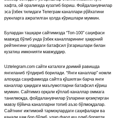
хафта, ой оралиғида кузатиб бориш. Фойдаланувчилар
эса ўзбек тилидаги Телеграм каналлари рўйхатини
рукнларга ажратилган ҳолда кўришлари мумкин.
Булардан ташқари сайтимизда “Топ-100” саҳифаси
мавжуд бўлиб унда ўзбек каналларининг ҳаққоний
рейтингини улардаги батафсил ўзгаришлари билан
кузатиш имконияти мавжуддир.
Uztelegram.com сайти каталоги доимий равишда
янгиланиб тўлдириб борилади. “Янги каналлар” номли
алоҳида саҳифамизда сайтга қўшилган барча янги
каналлар ҳақидаги маълумотларни батафсил кўриш
мумкин. Сайтимиз орқали кўплаб каналлар оммага
танилмоқда, фойдаланувчилар ўзларини қизиқтирган
мавзу бўйича каналларни топиб аъзо бўлмоқдалар.
Сайтнинг ижтимоий тармоқлардаги саҳифалари ва
канали ҳам бор бўлиб, улар фаол иш олиб боряпти.