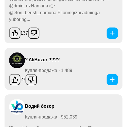
@dmin_uzNamuna 👉
@elon_berish_namuna.E'loningizni adminga
yuboring...
137
? AliBozor ????
Купля-продажа · 1,489
27
Водий бозор
Купля-продажа · 952,039