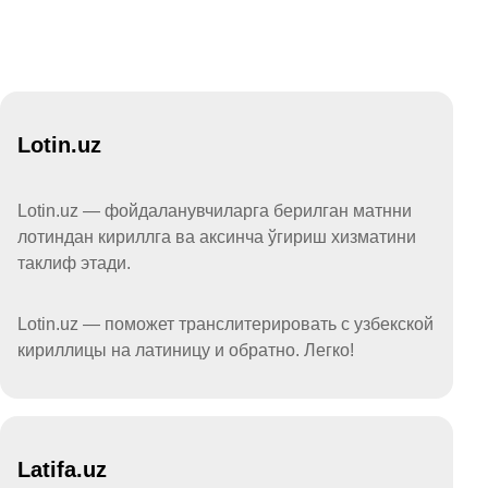
Lotin.uz
Lotin.uz — фойдаланувчиларга берилган матнни
лотиндан кириллга ва аксинча ўгириш хизматини
таклиф этади.
Lotin.uz — поможет транслитерировать с узбекской
кириллицы на латиницу и обратно. Легко!
Latifa.uz