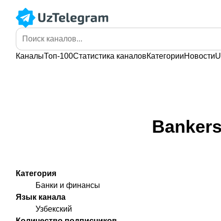
Каналы
Топ-100
Статистика
каналов
Категории
Новости
U
Bankers
Категория
Банки и финансы
Язык канала
Узбекский
Количество подписчиков