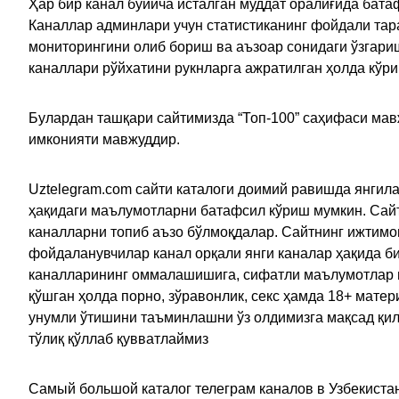
Ҳар бир канал бўйича исталган муддат оралиғида батаф
Каналлар админлари учун статистиканинг фойдали тара
мониторингини олиб бориш ва аъзоар сонидаги ўзгариш
каналлари рўйхатини рукнларга ажратилган ҳолда кўр
Булардан ташқари сайтимизда “Топ-100” саҳифаси мав
имконияти мавжуддир.
Uztelegram.com сайти каталоги доимий равишда янгила
ҳақидаги маълумотларни батафсил кўриш мумкин. Сайт
каналларни топиб аъзо бўлмоқдалар. Сайтнинг ижтимо
фойдаланувчилар канал орқали янги каналар ҳақида би
каналларининг оммалашишига, сифатли маълумотлар в
қўшган ҳолда порно, зўравонлик, секс ҳамда 18+ мат
унумли ўтишини таъминлашни ўз олдимизга мақсад қил
тўлиқ қўллаб қувватлаймиз
Самый большой каталог телеграм каналов в Узбекистан