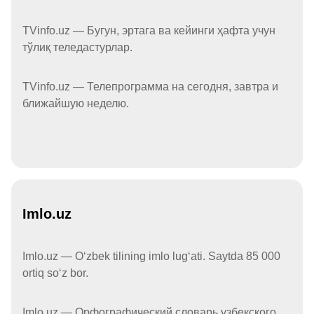
TVinfo.uz — Бугун, эртага ва кейинги ҳафта учун
тўлиқ теледастурлар.
TVinfo.uz — Телепрограмма на сегодня, завтра и
ближайшую неделю.
Imlo.uz
Imlo.uz — Oʻzbek tilining imlo lugʻati. Saytda 85 000
ortiq soʻz bor.
Imlo.uz — Орфографический словарь узбекского