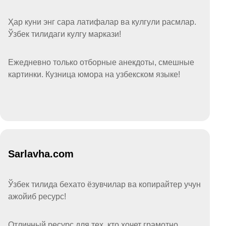
Ҳар куни энг сара латифалар ва кулгули расмлар.
Ўзбек тилидаги кулгу маркази!
Ежедневно только отборные анекдоты, смешные
картинки. Кузница юмора на узбекском языке!
Sarlavha.com
Ўзбек тилида бехато ёзувчилар ва копирайтер учун
ажойиб ресурс!
Отличный ресурс для тех, кто хочет грамотно