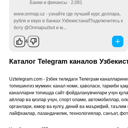
Банки и финансы · 2,081
www.onmap.uz - узнайте где лучший курс доллара,
рубля и евро в банках Узбекистана!Подключитесь к
боту @Onmapuzbot и м...
4
Каталог Telegram каналов Узбекис
Uztelegram.com - ўзбек тилидаги Телеграм каналларин
топишингиз мумкин: канал номи, ҳаволаси, таркиби ҳа
каналларни топишда сайт фойдаланувчилари учун қулайл
аёллар ва қизлар учун, спорт олами, автомобиллар, ол
органлари, юмор ва кулгу, диний ва маърифий, таълим
лайфхаклар, пазандачилик, технологиялар, санъат, фо