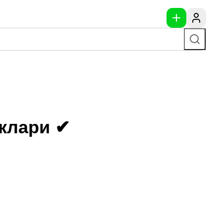
иклари ✔