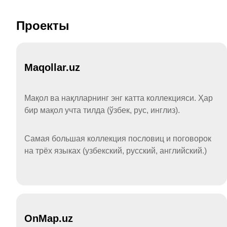
Проекты
Maqollar.uz
Мақол ва нақлларнинг энг катта коллекцияси. Ҳар
бир мақол учта тилда (ўзбек, рус, инглиз).
Самая большая коллекция пословиц и поговорок
на трёх языках (узбекский, русский, английский.)
OnMap.uz