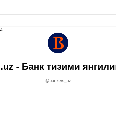
Z
.uz - Банк тизими янгил
@bankers_uz