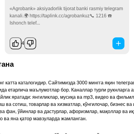
«Аgrobank» aksiyadorlik tijorat banki rasmiy telegram
kanali.🌍 https://taplink.cc/agrobankuz📞 1216 ☎️
Ishonch telef...
4
тана
инг катта каталогидир. Сайтимизда 3000 мингга яқин телег
қида етарлича маълумотлар бор. Каналлар турли рукнларга 
ик яратади: янгиликлар, мусиқа ва mp3, видео ва фильмлар
иш ва сотиш, товарлар ва хизматлар, кўнгилочар, бизнес ва 
 ва фан, ўйинлар ва дастурлар, афоризмлар, мақоллар ва и
то ва яна қатор мавзуларда жамланган.