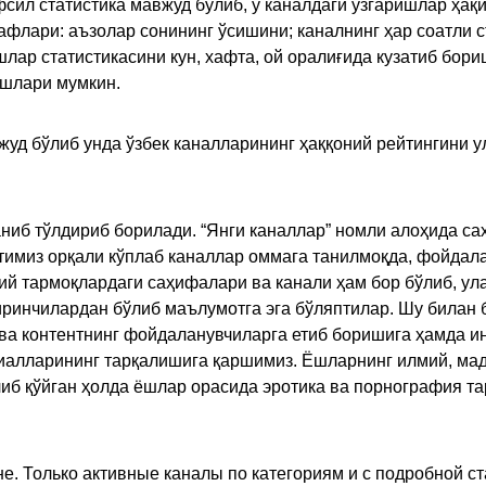
сил статистика мавжуд бўлиб, у каналдаги ўзгаришлар ҳақи
флари: аъзолар сонининг ўсишини; каналнинг ҳар соатли с
лар статистикасини кун, хафта, ой оралиғида кузатиб бори
ишлари мумкин.
жуд бўлиб унда ўзбек каналларининг ҳаққоний рейтингини 
ниб тўлдириб борилади. “Янги каналлар” номли алоҳида са
имиз орқали кўплаб каналлар оммага танилмоқда, фойдала
ий тармоқлардаги саҳифалари ва канали ҳам бор бўлиб, ул
ринчилардан бўлиб маълумотга эга бўляптилар. Шу билан б
а контентнинг фойдаланувчиларга етиб боришига ҳамда ин
ериалларининг тарқалишига қаршимиз. Ёшларнинг илмий, м
иб қўйган ҳолда ёшлар орасида эротика ва порнография т
е. Только активные каналы по категориям и с подробной ст