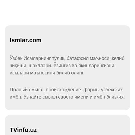
Ismlar.com
Ўзбек Исмларнинг тўлиқ, батафсил маъноси, келиб
чиқиши, шакллари. Ўзингиз ва яқинларингизни
исмлари маъносини билиб олинг.
Полный смысл, происхождение, формы узбекских
имён. Узнайте смысл своего имени и имён близких.
TVinfo.uz