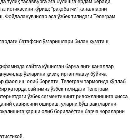
да тўлиқ тасаввурга эга бўлишга ёрдам беради.
татистикасини кўриш; “рақобатчи” каналларни
ш. Фойдаланувчилар эса ўзбек тилидаги Телеграм
улардаги батафсил ўзгаришлари билан кузатиш
ҳифамизда сайтга қўшилган барча янги каналлар
нувчилар ўзларини қизиқтирган мавзу бўйича
ар фаол иш олиб боряпти. Телеграм тармоғида кўплаб
ир қаторда сайтимиз ўзбек тилидаги Телеграм
тернетдаги ўзбек сегментинингг ривожланишига ҳисса
аданий савиясини ошириш, уларни бўш вақтларини
арқалишига қарши олиб борилаётган барча чораларни
атистикой.