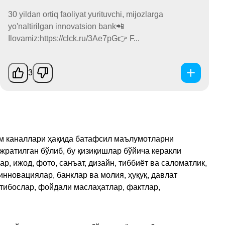
30 yildan ortiq faoliyat yurituvchi, mijozlarga
yo'naltirilgan innovatsion bank📲
Ilovamiz:https://clck.ru/3Ae7pG👉 F...
3
рам каналлари ҳақида батафсил маълумотларни
ажратилган бўлиб, бу қизиқишлар бўйича керакли
, ижод, фото, санъат, дизайн, тиббиёт ва саломатлик,
инновациялар, банклар ва молия, ҳуқуқ, давлат
қтибослар, фойдали маслаҳатлар, фактлар,