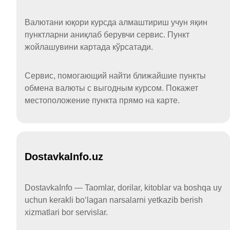
Валютани юқори курсда алмаштириш учун яқин
пунктларни аниқлаб берувчи сервис. Пункт
жойлашувини картада кўрсатади.
Сервис, помогающий найти ближайшие пункты
обмена валюты с выгодным курсом. Покажет
местоположение пункта прямо на карте.
DostavkaInfo.uz
DostavkaInfo — Taomlar, dorilar, kitoblar va boshqa uy
uchun kerakli boʻlagan narsalarni yetkazib berish
xizmatlari bor servislar.