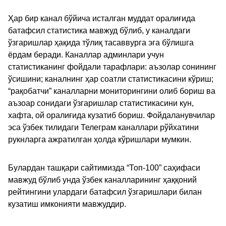
Ҳар бир канал бўйича исталган муддат оралиғида
батафсил статистика мавжуд бўлиб, у каналдаги
ўзгаришлар ҳақида тўлиқ тасаввурга эга бўлишга
ёрдам беради. Каналлар админлари учун
статистиканинг фойдали тарафлари: аъзолар сонининг
ўсишини; каналнинг ҳар соатли статистикасини кўриш;
“рақобатчи” каналларни мониторингини олиб бориш ва
аъзоар сонидаги ўзгаришлар статистикасини кун,
хафта, ой оралиғида кузатиб бориш. Фойдаланувчилар
эса ўзбек тилидаги Телеграм каналлари рўйхатини
рукнларга ажратилган ҳолда кўришлари мумкин.
Булардан ташқари сайтимизда “Топ-100” саҳифаси
мавжуд бўлиб унда ўзбек каналларининг ҳаққоний
рейтингини улардаги батафсил ўзгаришлари билан
кузатиш имконияти мавжуддир.