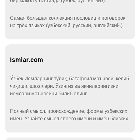
бир мақол учта тилда (ўзбек, рус, инглиз).
Самая большая коллекция пословиц и поговорок
на трёх языках (узбекский, русский, английский.)
Ismlar.com
Ўзбек Исмларнинг тўлиқ, батафсил маъноси, келиб
чиқиши, шакллари. Ўзингиз ва яқинларингизни
исмлари маъносини билиб олинг.
Полный смысл, происхождение, формы узбекских
имён. Узнайте смысл своего имени и имён близких.