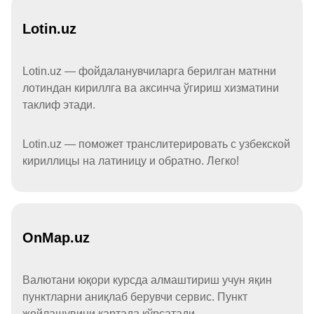
Lotin.uz
Lotin.uz — фойдаланувчиларга берилган матнни
лотиндан кириллга ва аксинча ўгириш хизматини
таклиф этади.
Lotin.uz — поможет транслитерировать с узбекской
кириллицы на латиницу и обратно. Легко!
OnMap.uz
Валютани юқори курсда алмаштириш учун яқин
пунктларни аниқлаб берувчи сервис. Пункт
жойлашувини картада кўрсатади.