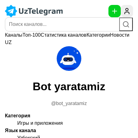
Каналы
Топ-100
Статистика
каналов
Категории
Новости
UZ
Bot yaratamiz
@bot_yaratamiz
Категория
Игры и приложения
Язык канала
Узбекский