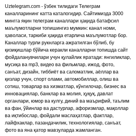
Uztelegram.com - ўзбек тилидаги Телеграм
каналларининг катта каталогидир. Сайтимизда 3000
мингга яқин телеграм каналлари ҳақида батафсил
маълумотларни топишингиз мумкин: канал номи,
ҳаволаси, таркиби ҳақида етарлича маълумотлар бор.
Каналлар турли рукнларга ажратилган бўлиб, бу
қизиқишлар бўйича керакли каналларни топишда сайт
фойдаланувчилари учун қулайлик яратади: янгиликлар,
мусиқа ва mp3, видео ва фильмлар, ижод, фото,
санъат, дизайн, тиббиёт ва саломатлик, аёллар ва
қизлар учун, спорт олами, автомобиллар, олиш ва
сотиш, товарлар ва хизматлар, кўнгилочар, бизнес ва
инновациялар, банклар ва молия, ҳуқуқ, давлат
органлари, юмор ва кулгу, диний ва маърифий, таълим
ва фан, ўйинлар ва дастурлар, афоризмлар, мақоллар
ва иқтибослар, фойдали маслаҳатлар, фактлар,
лайфхаклар, пазандачилик, технологиялар, санъат,
фото ва яна қатор мавзуларда жамланган.