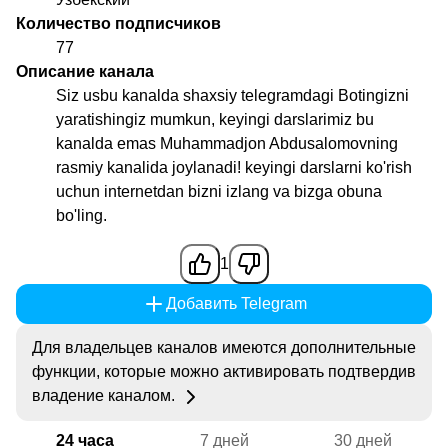
Количество подписчиков
77
Описание канала
Siz usbu kanalda shaxsiy telegramdagi Botingizni
yaratishingiz mumkun, keyingi darslarimiz bu
kanalda emas Muhammadjon Abdusalomovning
rasmiy kanalida joylanadi! keyingi darslarni ko'rish
uchun internetdan bizni izlang va bizga obuna
bo'ling.
1
Добавить Telegram
Для владельцев каналов имеются дополнительные
функции, которые можно активировать подтвердив
владение каналом.
24 часа
7 дней
30 дней