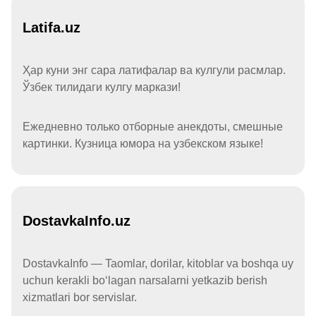
Latifa.uz
Ҳар куни энг сара латифалар ва кулгули расмлар.
Ўзбек тилидаги кулгу маркази!
Ежедневно только отборные анекдоты, смешные
картинки. Кузница юмора на узбекском языке!
DostavkaInfo.uz
DostavkaInfo — Taomlar, dorilar, kitoblar va boshqa uy
uchun kerakli boʻlagan narsalarni yetkazib berish
xizmatlari bor servislar.