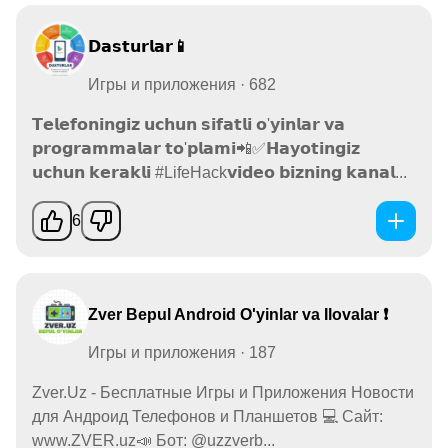
𝗗𝗮𝘀𝘁𝘂𝗿𝗹𝗮𝗿📱
Игры и приложения · 682
𝗧𝗲𝗹𝗲𝗳𝗼𝗻𝗶𝗻𝗴𝗶𝘇 𝘂𝗰𝗵𝘂𝗻 𝘀𝗶𝗳𝗮𝘁𝗹𝗶 𝗼'𝘆𝗶𝗻𝗹𝗮𝗿 𝘃𝗮
𝗽𝗿𝗼𝗴𝗿𝗮𝗺𝗺𝗮𝗹𝗮𝗿 𝘁𝗼'𝗽𝗹𝗮𝗺𝗶📲✅𝗛𝗮𝘆𝗼𝘁𝗶𝗻𝗴𝗶𝘇
𝘂𝗰𝗵𝘂𝗻 𝗸𝗲𝗿𝗮𝗸𝗹𝗶 #LifeHack𝘃𝗶𝗱𝗲𝗼 𝗯𝗶𝘇𝗻𝗶𝗻𝗴 𝗸𝗮𝗻𝗮𝗹...
6
Zver Bepul Android O'yinlar va Ilovalar ❗️
Игры и приложения · 187
Zver.Uz - Бесплатные Игры и Приложения Новости
для Андроид Телефонов и Планшетов 💻 Сайт:
www.ZVER.uz📣 Бот: @uzzverb...