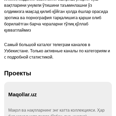
вақтларини унумли ўтишини таъминлашни ўз
олдимизга мақсад қилиб қўйган ҳолда ёшлар орасида
эротика ва порнография тарқалишига қарши олиб
борилаётган барча чораларни тўлиқ қўллаб
қувватлаймиз
Самый большой каталог телеграм каналов в
Узбекистане. Только активные каналы по категориям и
с подробной статистикой.
Проекты
Maqollar.uz
Мақол ва нақлларнинг энг катта коллекцияси. Ҳар