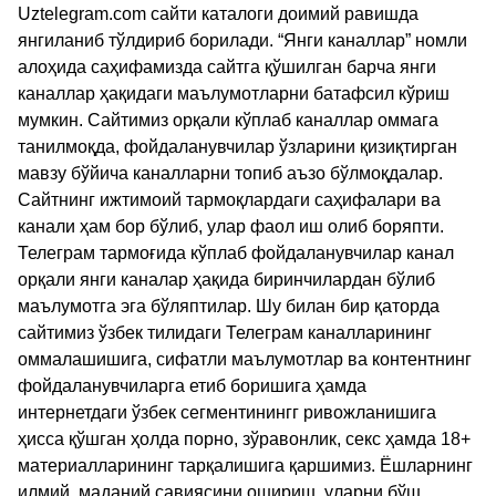
Uztelegram.com сайти каталоги доимий равишда
янгиланиб тўлдириб борилади. “Янги каналлар” номли
алоҳида саҳифамизда сайтга қўшилган барча янги
каналлар ҳақидаги маълумотларни батафсил кўриш
мумкин. Сайтимиз орқали кўплаб каналлар оммага
танилмоқда, фойдаланувчилар ўзларини қизиқтирган
мавзу бўйича каналларни топиб аъзо бўлмоқдалар.
Сайтнинг ижтимоий тармоқлардаги саҳифалари ва
канали ҳам бор бўлиб, улар фаол иш олиб боряпти.
Телеграм тармоғида кўплаб фойдаланувчилар канал
орқали янги каналар ҳақида биринчилардан бўлиб
маълумотга эга бўляптилар. Шу билан бир қаторда
сайтимиз ўзбек тилидаги Телеграм каналларининг
оммалашишига, сифатли маълумотлар ва контентнинг
фойдаланувчиларга етиб боришига ҳамда
интернетдаги ўзбек сегментинингг ривожланишига
ҳисса қўшган ҳолда порно, зўравонлик, секс ҳамда 18+
материалларининг тарқалишига қаршимиз. Ёшларнинг
илмий, маданий савиясини ошириш, уларни бўш