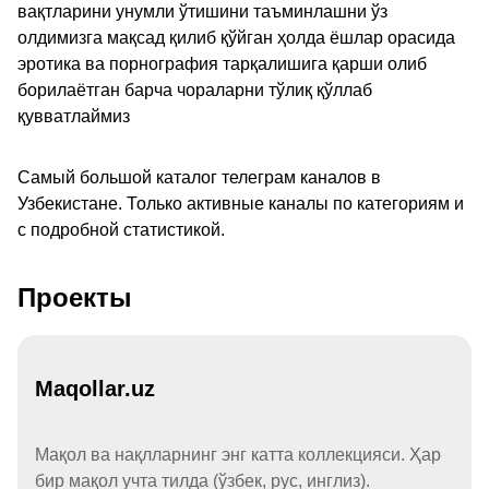
вақтларини унумли ўтишини таъминлашни ўз
олдимизга мақсад қилиб қўйган ҳолда ёшлар орасида
эротика ва порнография тарқалишига қарши олиб
борилаётган барча чораларни тўлиқ қўллаб
қувватлаймиз
Самый большой каталог телеграм каналов в
Узбекистане. Только активные каналы по категориям и
с подробной статистикой.
Проекты
Maqollar.uz
Мақол ва нақлларнинг энг катта коллекцияси. Ҳар
бир мақол учта тилда (ўзбек, рус, инглиз).