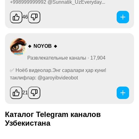
+998999999992 @Sunnatik_UzEveryday...
46
🔸 NOYOB 🔸
Развлекательные каналы · 17,904
✅ Ноёб видеолар.Энг саралари ҳар куни!
таклифлар: @garoyibvideobot
21
Каталог Telegram каналов
Узбекистана