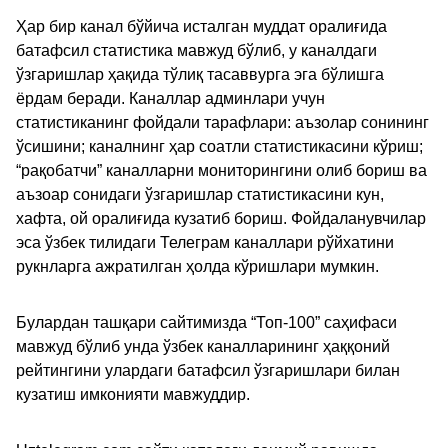
Ҳар бир канал бўйича исталган муддат оралиғида
батафсил статистика мавжуд бўлиб, у каналдаги
ўзгаришлар ҳақида тўлиқ тасаввурга эга бўлишга
ёрдам беради. Каналлар админлари учун
статистиканинг фойдали тарафлари: аъзолар сонининг
ўсишини; каналнинг ҳар соатли статистикасини кўриш;
“рақобатчи” каналларни мониторингини олиб бориш ва
аъзоар сонидаги ўзгаришлар статистикасини кун,
хафта, ой оралиғида кузатиб бориш. Фойдаланувчилар
эса ўзбек тилидаги Телеграм каналлари рўйхатини
рукнларга ажратилган ҳолда кўришлари мумкин.
Булардан ташқари сайтимизда “Топ-100” саҳифаси
мавжуд бўлиб унда ўзбек каналларининг ҳаққоний
рейтингини улардаги батафсил ўзгаришлари билан
кузатиш имконияти мавжуддир.