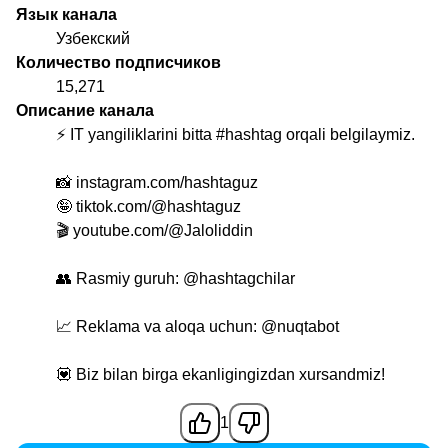
Язык канала
Узбекский
Количество подписчиков
15,271
Описание канала
⚡️ IT yangiliklarini bitta #hashtag orqali belgilaymiz.
📸 instagram.com/hashtaguz
🤪 tiktok.com/@hashtaguz
🎬 youtube.com/@Jaloliddin
👥 Rasmiy guruh:
@hashtagchilar
📈 Reklama va aloqa uchun:
@nuqtabot
💟 Biz bilan birga ekanligingizdan xursandmiz!
1