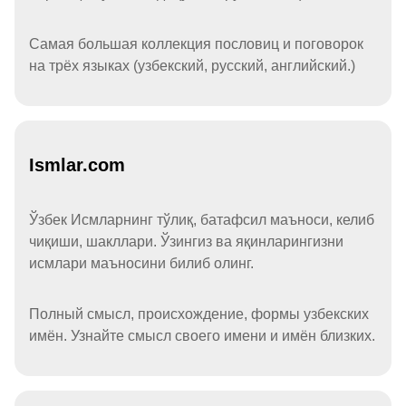
Самая большая коллекция пословиц и поговорок
на трёх языках (узбекский, русский, английский.)
Ismlar.com
Ўзбек Исмларнинг тўлиқ, батафсил маъноси, келиб
чиқиши, шакллари. Ўзингиз ва яқинларингизни
исмлари маъносини билиб олинг.
Полный смысл, происхождение, формы узбекских
имён. Узнайте смысл своего имени и имён близких.