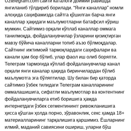
Uztelegram.com сайти каталоги доимий равишда
янгиланиб тўлдириб борилади. “Янги каналлар” номли
алоҳида саҳифамизда сайтга қўшилган барча янги
каналлар ҳақидаги маълумотларни батафсил кўриш
мумкин. Сайтимиз орқали кўплаб каналлар оммага
танилмоқда, фойдаланувчилар ўзларини қизиқтирган
мавзу бўйича каналларни топиб аъзо бўлмоқдалар.
Сайтнинг ижтимоий тармоқлардаги саҳифалари ва
канали ҳам бор бўлиб, улар фаол иш олиб боряпти.
Телеграм тармоғида кўплаб фойдаланувчилар канал
орқали янги каналар ҳақида биринчилардан бўлиб
маълумотга эга бўляптилар. Шу билан бир қаторда
сайтимиз ўзбек тилидаги Телеграм каналларининг
оммалашишига, сифатли маълумотлар ва контентнинг
фойдаланувчиларга етиб боришига ҳамда
интернетдаги ўзбек сегментинингг ривожланишига
ҳисса қўшган ҳолда порно, зўравонлик, секс ҳамда 18+
материалларининг тарқалишига қаршимиз. Ёшларнинг
илмий, маданий савиясини ошириш, уларни бўш