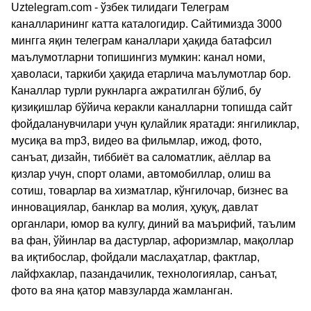
Uztelegram.com - ўзбек тилидаги Телеграм
каналларининг катта каталогидир. Сайтимизда 3000
мингга яқин телеграм каналлари ҳақида батафсил
маълумотларни топишингиз мумкин: канал номи,
ҳаволаси, таркиби ҳақида етарлича маълумотлар бор.
Каналлар турли рукнларга ажратилган бўлиб, бу
қизиқишлар бўйича керакли каналларни топишда сайт
фойдаланувчилари учун қулайлик яратади: янгиликлар,
мусиқа ва mp3, видео ва фильмлар, ижод, фото,
санъат, дизайн, тиббиёт ва саломатлик, аёллар ва
қизлар учун, спорт олами, автомобиллар, олиш ва
сотиш, товарлар ва хизматлар, кўнгилочар, бизнес ва
инновациялар, банклар ва молия, ҳуқуқ, давлат
органлари, юмор ва кулгу, диний ва маърифий, таълим
ва фан, ўйинлар ва дастурлар, афоризмлар, мақоллар
ва иқтибослар, фойдали маслаҳатлар, фактлар,
лайфхаклар, пазандачилик, технологиялар, санъат,
фото ва яна қатор мавзуларда жамланган.