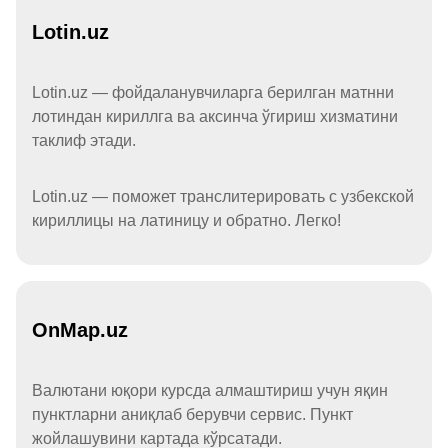
Lotin.uz
Lotin.uz — фойдаланувчиларга берилган матнни
лотиндан кириллга ва аксинча ўгириш хизматини
таклиф этади.
Lotin.uz — поможет транслитерировать с узбекской
кириллицы на латиницу и обратно. Легко!
OnMap.uz
Валютани юқори курсда алмаштириш учун яқин
пунктларни аниқлаб берувчи сервис. Пункт
жойлашувини картада кўрсатади.