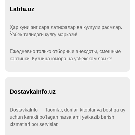
Latifa.uz
Ҳар куни энг сара латифалар ва кулгули расмлар.
Ўзбек тилидаги кулгу маркази!
Ежедневно только отборные анекдоты, смешные
картинки. Кузница юмора на узбекском языке!
DostavkaInfo.uz
DostavkaInfo — Taomlar, dorilar, kitoblar va boshqa uy
uchun kerakli boʻlagan narsalarni yetkazib berish
xizmatlari bor servislar.