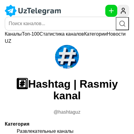
Каналы
Топ-100
Статистика
каналов
Категории
Новости
UZ
#️⃣Hashtag | Rasmiy
kanal
@hashtaguz
Категория
Развлекательные каналы