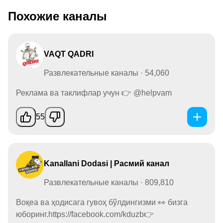
Похожие каналы
VAQT QADRI
Развлекательные каналы · 54,060
Реклама ва таклифлар учун 👉 @helpvam
55
Kanallani Dodasi | Расмий канал
Развлекательные каналы · 809,810
Воқеа ва ҳодисага гувоҳ бўлдингизми 👀 бизга
юборинг.https://facebook.com/kduzb👉