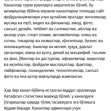
Каналлар турли рукнларга ажратилган бўлиб, бу
қизиқишлар бўйича керакли каналларни топишда сайт
фойдаланувчилари учун қулайлик яратади: янгиликлар,
мусиқа ва mp3, видео ва фильмлар, ижод, фото,
санъат, дизайн, тиббиёт ва саломатлик, аёллар ва
қизлар учун, спорт олами, автомобиллар, олиш ва
сотиш, товарлар ва хизматлар, кўнгилочар, бизнес ва
инновациялар, банклар ва молия, ҳуқуқ, давлат
органлари, юмор ва кулгу, диний ва маърифий, таълим
ва фан, ўйинлар ва дастурлар, афоризмлар, мақоллар
ва иқтибослар, фойдали маслаҳатлар, фактлар,
лайфхаклар, пазандачилик, технологиялар, санъат,
фото ва яна қатор мавзуларда жамланган.
Ҳар бир канал бўйича исталган муддат оралиғида
батафсил статистика мавжуд бўлиб, у каналдаги
ўзгаришлар ҳақида тўлиқ тасаввурга эга бўлишга
ёрдам беради. Каналлар админлари учун