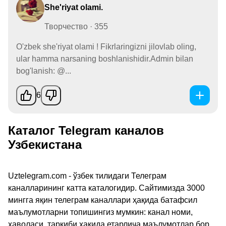
She'riyat olami.
Творчество · 355
O'zbek she'riyat olami ! Fikrlaringizni jilovlab oling,
ular hamma narsaning boshlanishidir.Admin bilan
bog'lanish: @...
6
Каталог Telegram каналов
Узбекистана
Uztelegram.com - ўзбек тилидаги Телеграм
каналларининг катта каталогидир. Сайтимизда 3000
мингга яқин телеграм каналлари ҳақида батафсил
маълумотларни топишингиз мумкин: канал номи,
ҳаволаси, таркиби ҳақида етарлича маълумотлар бор.