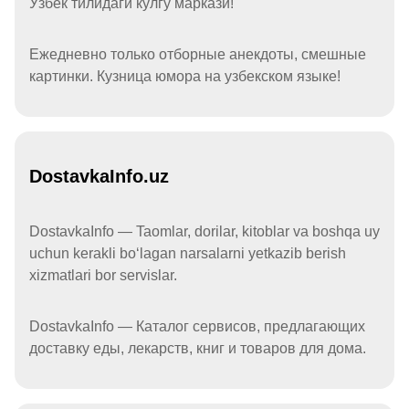
Ўзбек тилидаги кулгу маркази!
Ежедневно только отборные анекдоты, смешные
картинки. Кузница юмора на узбекском языке!
DostavkaInfo.uz
DostavkaInfo — Taomlar, dorilar, kitoblar va boshqa uy
uchun kerakli boʻlagan narsalarni yetkazib berish
xizmatlari bor servislar.
DostavkaInfo — Каталог сервисов, предлагающих
доставку еды, лекарств, книг и товаров для дома.