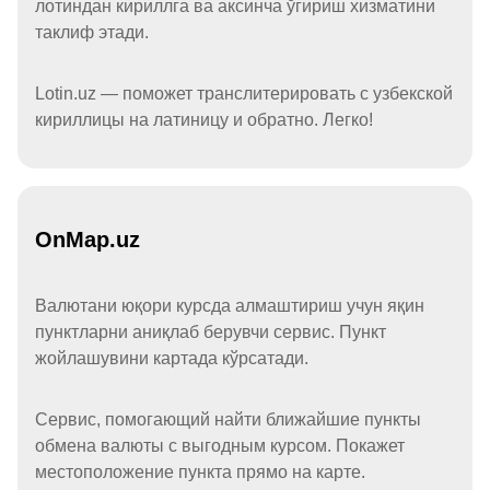
лотиндан кириллга ва аксинча ўгириш хизматини
таклиф этади.
Lotin.uz — поможет транслитерировать с узбекской
кириллицы на латиницу и обратно. Легко!
OnMap.uz
Валютани юқори курсда алмаштириш учун яқин
пунктларни аниқлаб берувчи сервис. Пункт
жойлашувини картада кўрсатади.
Сервис, помогающий найти ближайшие пункты
обмена валюты с выгодным курсом. Покажет
местоположение пункта прямо на карте.