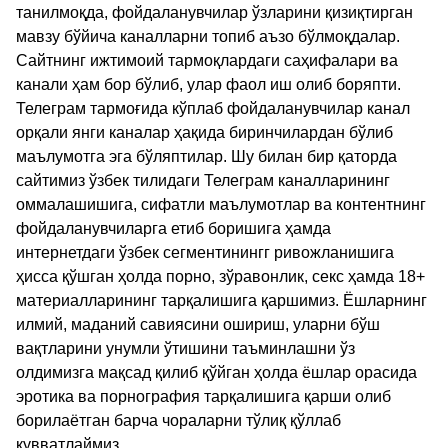
танилмоқда, фойдаланувчилар ўзларини қизиқтирган
мавзу бўйича каналларни топиб аъзо бўлмоқдалар.
Сайтнинг ижтимоий тармоқлардаги саҳифалари ва
канали ҳам бор бўлиб, улар фаол иш олиб боряпти.
Телеграм тармоғида кўплаб фойдаланувчилар канал
орқали янги каналар ҳақида биринчилардан бўлиб
маълумотга эга бўляптилар. Шу билан бир қаторда
сайтимиз ўзбек тилидаги Телеграм каналларининг
оммалашишига, сифатли маълумотлар ва контентнинг
фойдаланувчиларга етиб боришига ҳамда
интернетдаги ўзбек сегментинингг ривожланишига
ҳисса қўшган ҳолда порно, зўравонлик, секс ҳамда 18+
материалларининг тарқалишига қаршимиз. Ёшларнинг
илмий, маданий савиясини ошириш, уларни бўш
вақтларини унумли ўтишини таъминлашни ўз
олдимизга мақсад қилиб қўйган ҳолда ёшлар орасида
эротика ва порнография тарқалишига қарши олиб
борилаётган барча чораларни тўлиқ қўллаб
қувватлаймиз