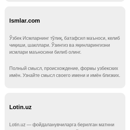
Ismlar.com
Ўзбек Исмларнинг тўлиқ, батафсил маъноси, келиб
чиқиши, шакллари. Ўзингиз ва яқинларингизни
исмлари маъносини билиб олинг.
Полный смысл, происхождение, формы узбекских
имён. Узнайте смысл своего имени и имён близких.
Lotin.uz
Lotin.uz — фойдаланувчиларга берилган матнни