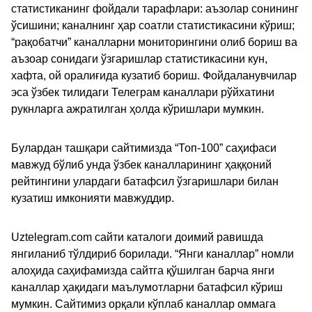
статистиканинг фойдали тарафлари: аъзолар сонининг
ўсишини; каналнинг ҳар соатли статистикасини кўриш;
“рақобатчи” каналларни мониторингини олиб бориш ва
аъзоар сонидаги ўзгаришлар статистикасини кун,
хафта, ой оралиғида кузатиб бориш. Фойдаланувчилар
эса ўзбек тилидаги Телеграм каналлари рўйхатини
рукнларга ажратилган ҳолда кўришлари мумкин.
Булардан ташқари сайтимизда “Топ-100” саҳифаси
мавжуд бўлиб унда ўзбек каналларининг ҳаққоний
рейтингини улардаги батафсил ўзгаришлари билан
кузатиш имконияти мавжуддир.
Uztelegram.com сайти каталоги доимий равишда
янгиланиб тўлдириб борилади. “Янги каналлар” номли
алоҳида саҳифамизда сайтга қўшилган барча янги
каналлар ҳақидаги маълумотларни батафсил кўриш
мумкин. Сайтимиз орқали кўплаб каналлар оммага