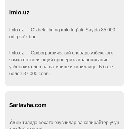
Imlo.uz
Imlo.uz — Oʻzbek tilining imlo lugʻati. Saytda 85 000
ortiq soʻz bor.
Imlo.uz — Орфографический словарь узбекского
языка позволяющий проверить правописание
узбекских слов на латинице и кириллице. В базе
более 87 000 слов.
Sarlavha.com
Ўзбек тилида бехато ёзувчилар ва копирайтер учун