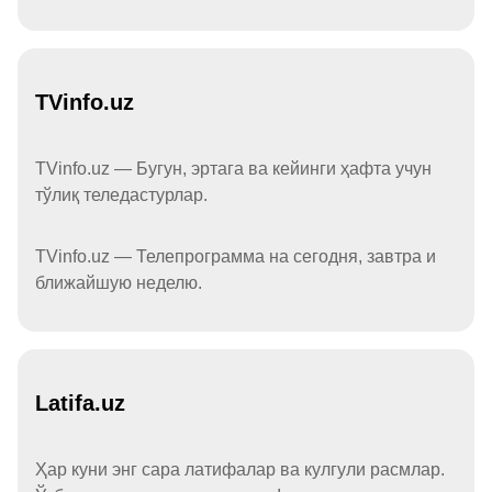
TVinfo.uz
TVinfo.uz — Бугун, эртага ва кейинги ҳафта учун
тўлиқ теледастурлар.
TVinfo.uz — Телепрограмма на сегодня, завтра и
ближайшую неделю.
Latifa.uz
Ҳар куни энг сара латифалар ва кулгули расмлар.