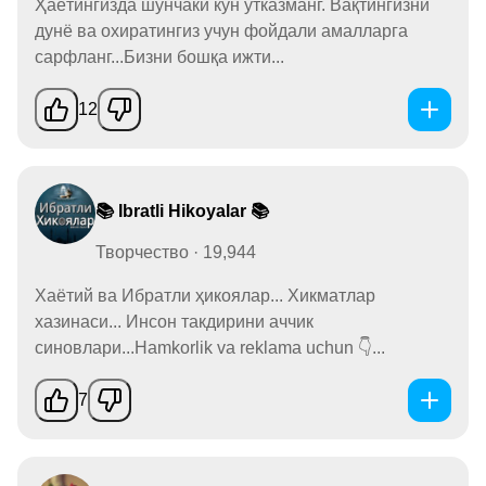
Ҳаётингизда шунчаки кун ўтказманг. Вақтингизни
дунё ва охиратингиз учун фойдали амалларга
сарфланг...Бизни бошқа ижти...
12
📚 Ibratli Hikoyalar 📚
Творчество · 19,944
Хаётий ва Ибратли ҳикоялар... Хикматлар
хазинаси... Инсон такдирини аччик
синовлари...Hamkorlik va reklama uchun 👇...
7