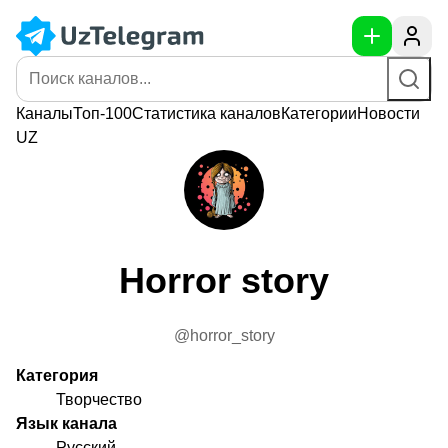
Каналы
Топ-100
Статистика
каналов
Категории
Новости
UZ
Horror story
@horror_story
Категория
Творчество
Язык канала
Русский