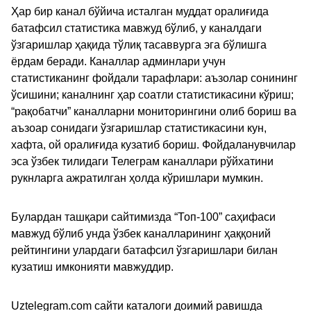
Ҳар бир канал бўйича исталган муддат оралиғида
батафсил статистика мавжуд бўлиб, у каналдаги
ўзгаришлар ҳақида тўлиқ тасаввурга эга бўлишга
ёрдам беради. Каналлар админлари учун
статистиканинг фойдали тарафлари: аъзолар сонининг
ўсишини; каналнинг ҳар соатли статистикасини кўриш;
“рақобатчи” каналларни мониторингини олиб бориш ва
аъзоар сонидаги ўзгаришлар статистикасини кун,
хафта, ой оралиғида кузатиб бориш. Фойдаланувчилар
эса ўзбек тилидаги Телеграм каналлари рўйхатини
рукнларга ажратилган ҳолда кўришлари мумкин.
Булардан ташқари сайтимизда “Топ-100” саҳифаси
мавжуд бўлиб унда ўзбек каналларининг ҳаққоний
рейтингини улардаги батафсил ўзгаришлари билан
кузатиш имконияти мавжуддир.
Uztelegram.com сайти каталоги доимий равишда