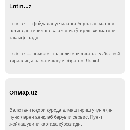
Lotin.uz
Lotin.uz — фойдаланувчиларга берилган матнни
лотиндан кириллга ва аксинча ўгириш хизматини
таклиф этади.
Lotin.uz — поможет транслитерировать с узбекской
кириллицы на латиницу и обратно. Легко!
OnMap.uz
Валютани юқори курсда алмаштириш учун яқин
пунктларни аниқлаб берувчи сервис. Пункт
жойлашувини картада кўрсатади.