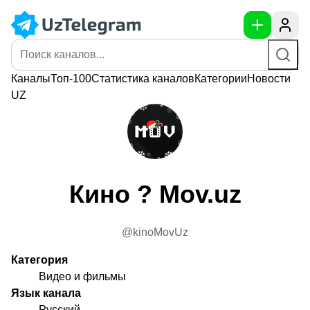
Каналы
Топ-100
Статистика
каналов
Категории
Новости
UZ
Кино ? Mov.uz
@kinoMovUz
Категория
Видео и фильмы
Язык канала
Русский