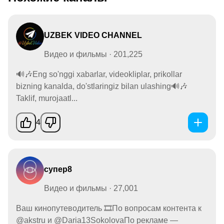
UZBEK VIDEO CHANNEL
Видео и фильмы · 201,225
🔊🎶Eng so'nggi xabarlar, videokliplar, prikollar
bizning kanalda, do'stlaringiz bilan ulashing🔊🎶
Taklif, murojaatl...
4
супер8
Видео и фильмы · 27,001
Ваш кинопутеводитель 🎞По вопросам контента к
@akstru и @Daria13SokolovaПо рекламе —