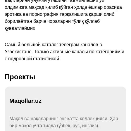
вақтларини унумли ўтишини таъминлашни ўз
олдимизга мақсад қилиб қўйган ҳолда ёшлар орасида
эротика ва порнография тарқалишига қарши олиб
борилаётган барча чораларни тўлиқ қўллаб
қувватлаймиз
Самый большой каталог телеграм каналов в
Узбекистане. Только активные каналы по категориям и
с подробной статистикой.
Проекты
Maqollar.uz
Мақол ва нақлларнинг энг катта коллекцияси. Ҳар
бир мақол учта тилда (ўзбек, рус, инглиз).