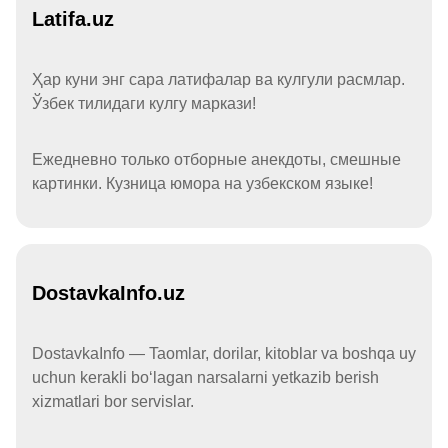
Latifa.uz
Ҳар куни энг сара латифалар ва кулгули расмлар.
Ўзбек тилидаги кулгу маркази!
Ежедневно только отборные анекдоты, смешные
картинки. Кузница юмора на узбекском языке!
DostavkaInfo.uz
DostavkaInfo — Taomlar, dorilar, kitoblar va boshqa uy
uchun kerakli boʻlagan narsalarni yetkazib berish
xizmatlari bor servislar.