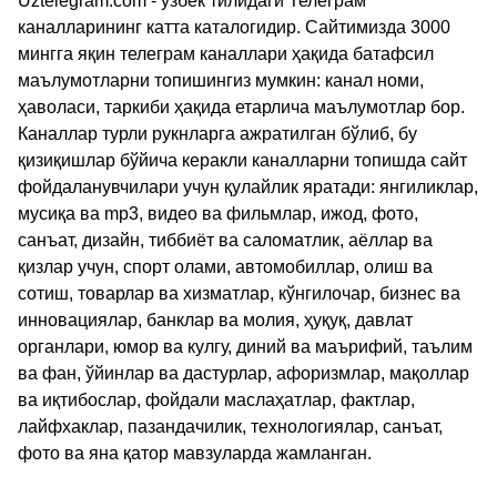
Uztelegram.com - ўзбек тилидаги Телеграм
каналларининг катта каталогидир. Сайтимизда 3000
мингга яқин телеграм каналлари ҳақида батафсил
маълумотларни топишингиз мумкин: канал номи,
ҳаволаси, таркиби ҳақида етарлича маълумотлар бор.
Каналлар турли рукнларга ажратилган бўлиб, бу
қизиқишлар бўйича керакли каналларни топишда сайт
фойдаланувчилари учун қулайлик яратади: янгиликлар,
мусиқа ва mp3, видео ва фильмлар, ижод, фото,
санъат, дизайн, тиббиёт ва саломатлик, аёллар ва
қизлар учун, спорт олами, автомобиллар, олиш ва
сотиш, товарлар ва хизматлар, кўнгилочар, бизнес ва
инновациялар, банклар ва молия, ҳуқуқ, давлат
органлари, юмор ва кулгу, диний ва маърифий, таълим
ва фан, ўйинлар ва дастурлар, афоризмлар, мақоллар
ва иқтибослар, фойдали маслаҳатлар, фактлар,
лайфхаклар, пазандачилик, технологиялар, санъат,
фото ва яна қатор мавзуларда жамланган.