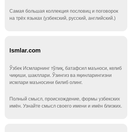
Самая большая коллекция пословиц и поговорок
на трёх языках (узбекский, русский, английский.)
Ismlar.com
Ўзбек Исмларнинг тўлиқ, батафсил маъноси, келиб
чиқиши, шакллари. Ўзингиз ва яқинларингизни
исмлари маъносини билиб олинг.
Полный смысл, происхождение, формы узбекских
имён. Узнайте смысл своего имени и имён близких.