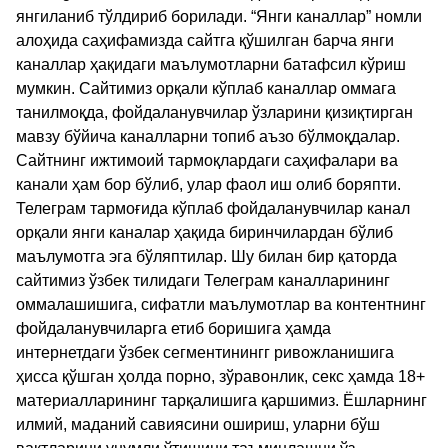
янгиланиб тўлдириб борилади. “Янги каналлар” номли
алоҳида саҳифамизда сайтга қўшилган барча янги
каналлар ҳақидаги маълумотларни батафсил кўриш
мумкин. Сайтимиз орқали кўплаб каналлар оммага
танилмоқда, фойдаланувчилар ўзларини қизиқтирган
мавзу бўйича каналларни топиб аъзо бўлмоқдалар.
Сайтнинг ижтимоий тармоқлардаги саҳифалари ва
канали ҳам бор бўлиб, улар фаол иш олиб боряпти.
Телеграм тармоғида кўплаб фойдаланувчилар канал
орқали янги каналар ҳақида биринчилардан бўлиб
маълумотга эга бўляптилар. Шу билан бир қаторда
сайтимиз ўзбек тилидаги Телеграм каналларининг
оммалашишига, сифатли маълумотлар ва контентнинг
фойдаланувчиларга етиб боришига ҳамда
интернетдаги ўзбек сегментинингг ривожланишига
ҳисса қўшган ҳолда порно, зўравонлик, секс ҳамда 18+
материалларининг тарқалишига қаршимиз. Ёшларнинг
илмий, маданий савиясини ошириш, уларни бўш