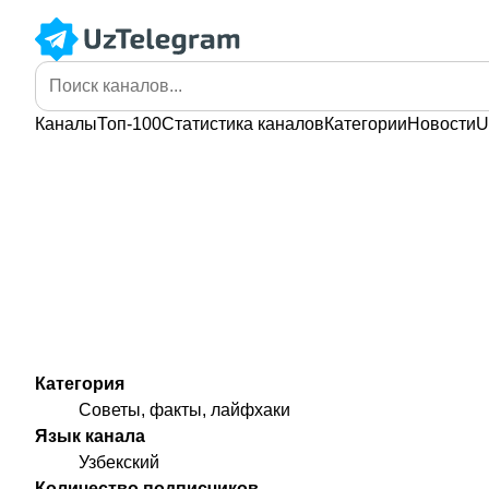
Каналы
Топ-100
Статистика
каналов
Категории
Новости
U
Категория
Советы, факты, лайфхаки
Язык канала
Узбекский
Количество подписчиков