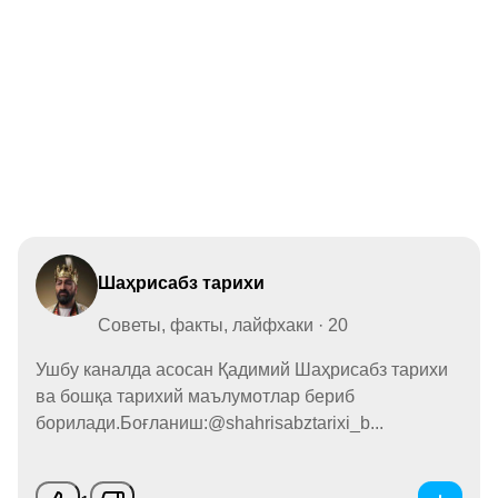
Шаҳрисабз тарихи
Советы, факты, лайфхаки · 20
Ушбу каналда асосан Қадимий Шаҳрисабз тарихи
ва бошқа тарихий маълумотлар бериб
борилади.Боғланиш:@shahrisabztarixi_b...