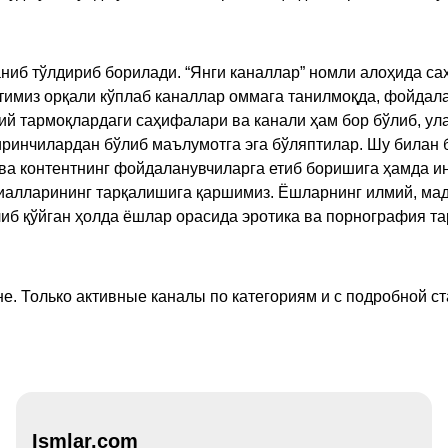
ниб тўлдириб борилади. “Янги каналлар” номли алоҳида са
имиз орқали кўплаб каналлар оммага танилмоқда, фойдала
ий тармоқлардаги саҳифалари ва канали ҳам бор бўлиб, ул
ринчилардан бўлиб маълумотга эга бўляптилар. Шу билан б
а контентнинг фойдаланувчиларга етиб боришига ҳамда ин
ериалларининг тарқалишига қаршимиз. Ёшларнинг илмий, м
иб қўйган ҳолда ёшлар орасида эротика ва порнография т
е. Только активные каналы по категориям и с подробной ст
Ismlar.com