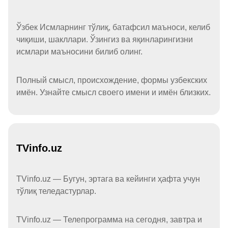
Ўзбек Исмларнинг тўлиқ, батафсил маъноси, келиб
чиқиши, шакллари. Ўзингиз ва яқинларингизни
исмлари маъносини билиб олинг.
Полный смысл, происхождение, формы узбекских
имён. Узнайте смысл своего имени и имён близких.
TVinfo.uz
TVinfo.uz — Бугун, эртага ва кейинги ҳафта учун
тўлиқ теледастурлар.
TVinfo.uz — Телепрограмма на сегодня, завтра и