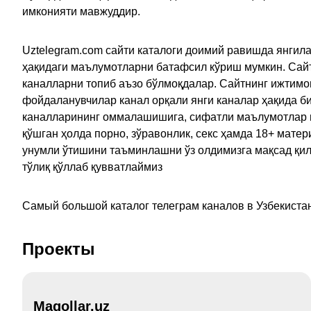
имконияти мавжуддир.
Uztelegram.com сайти каталоги доимий равишда янгила
ҳақидаги маълумотларни батафсил кўриш мумкин. Сайт
каналларни топиб аъзо бўлмоқдалар. Сайтнинг ижтимо
фойдаланувчилар канал орқали янги каналар ҳақида би
каналларининг оммалашишига, сифатли маълумотлар в
қўшган ҳолда порно, зўравонлик, секс ҳамда 18+ мат
унумли ўтишини таъминлашни ўз олдимизга мақсад қил
тўлиқ қўллаб қувватлаймиз
Самый большой каталог телеграм каналов в Узбекистан
Проекты
Maqollar.uz