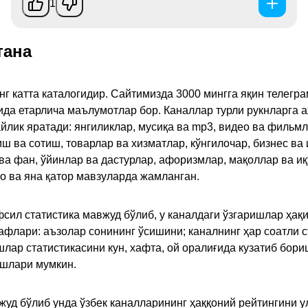
1
тана
инг катта каталогидир. Сайтимизда 3000 мингга яқин телег
қида етарлича маълумотлар бор. Каналлар турли рукнларга 
ик яратади: янгиликлар, мусиқа ва mp3, видео ва фильмлар
иш ва сотиш, товарлар ва хизматлар, кўнгилочар, бизнес ва 
 ва фан, ўйинлар ва дастурлар, афоризмлар, мақоллар ва и
то ва яна қатор мавзуларда жамланган.
сил статистика мавжуд бўлиб, у каналдаги ўзгаришлар ҳақи
флари: аъзолар сонининг ўсишини; каналнинг ҳар соатли с
лар статистикасини кун, хафта, ой оралиғида кузатиб бори
ишлари мумкин.
жуд бўлиб унда ўзбек каналларининг ҳаққоний рейтингини 