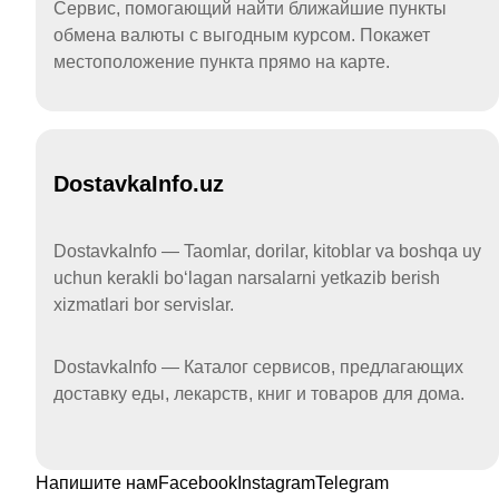
Сервис, помогающий найти ближайшие пункты
обмена валюты с выгодным курсом. Покажет
местоположение пункта прямо на карте.
DostavkaInfo.uz
DostavkaInfo — Taomlar, dorilar, kitoblar va boshqa uy
uchun kerakli boʻlagan narsalarni yetkazib berish
xizmatlari bor servislar.
DostavkaInfo — Каталог сервисов, предлагающих
доставку еды, лекарств, книг и товаров для дома.
Напишите нам
Facebook
Instagram
Telegram