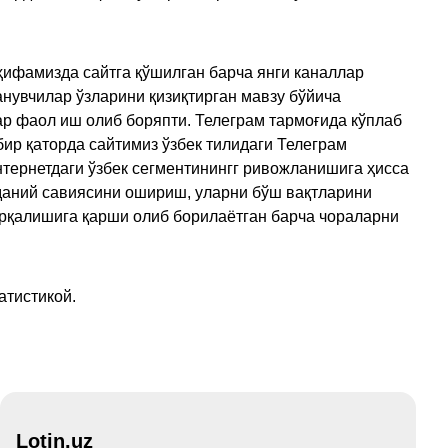
ҳифамизда сайтга қўшилган барча янги каналлар
нувчилар ўзларини қизиқтирган мавзу бўйича
ар фаол иш олиб боряпти. Телеграм тармоғида кўплаб
ир қаторда сайтимиз ўзбек тилидаги Телеграм
тернетдаги ўзбек сегментинингг ривожланишига ҳисса
аданий савиясини ошириш, уларни бўш вақтларини
арқалишига қарши олиб борилаётган барча чораларни
атистикой.
Lotin.uz