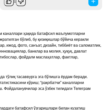
1
рам каналлари ҳақида батафсил маълумотларни
ажратилган бўлиб, бу қизиқишлар бўйича керакли
, ижод, фото, санъат, дизайн, тиббиёт ва саломатлик,
инновациялар, банклар ва молия, ҳуқуқ, давлат
қтибослар, фойдали маслаҳатлар, фактлар,
да тўлиқ тасаввурга эга бўлишга ёрдам беради.
татистикасини кўриш; “рақобатчи” каналларни
ш. Фойдаланувчилар эса ўзбек тилидаги Телеграм
улардаги батафсил ўзгаришлари билан кузатиш