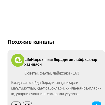
Похожие каналы
LifeHaq.uz – иш берадиган лайфхаклар
хазинаси
Советы, факты, лайфхаки · 163
Бизда сиз фойда берадиган қизиқарли
маълумотлар, ҳаёт сабоқлари, ҳийла-найранглари-
ю, уларни ечишнинг самарали усулла...