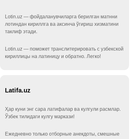
Lotin.uz — фойдаланувчиларга берилган матнни
лотиндан кириллга ва аксинча ўгириш хизматини
таклиф этади.
Lotin.uz — поможет транслитерировать с узбекской
кириллицы на латиницу и обратно. Легко!
Latifa.uz
Ҳар куни энг сара латифалар ва кулгули расмлар.
Ўзбек тилидаги кулгу маркази!
Ежедневно только отборные анекдоты, смешные