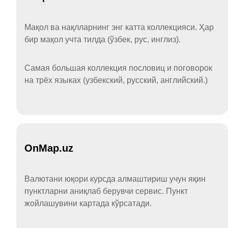
Мақол ва нақлларнинг энг катта коллекцияси. Ҳар
бир мақол учта тилда (ўзбек, рус, инглиз).
Самая большая коллекция пословиц и поговорок
на трёх языках (узбекский, русский, английский.)
OnMap.uz
Валютани юқори курсда алмаштириш учун яқин
пунктларни аниқлаб берувчи сервис. Пункт
жойлашувини картада кўрсатади.