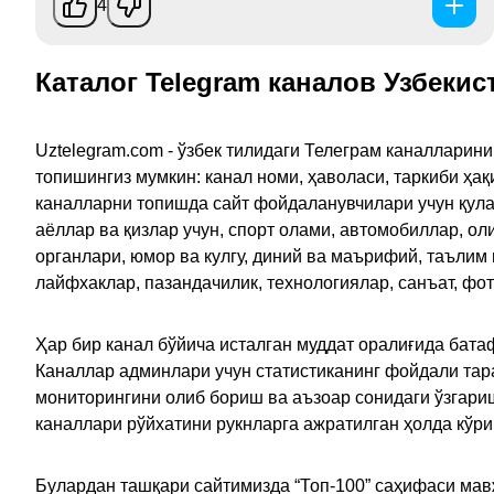
4
Каталог Telegram каналов Узбекис
Uztelegram.com - ўзбек тилидаги Телеграм каналларин
топишингиз мумкин: канал номи, ҳаволаси, таркиби ҳа
каналларни топишда сайт фойдаланувчилари учун қулайл
аёллар ва қизлар учун, спорт олами, автомобиллар, ол
органлари, юмор ва кулгу, диний ва маърифий, таълим
лайфхаклар, пазандачилик, технологиялар, санъат, фо
Ҳар бир канал бўйича исталган муддат оралиғида батаф
Каналлар админлари учун статистиканинг фойдали тара
мониторингини олиб бориш ва аъзоар сонидаги ўзгариш
каналлари рўйхатини рукнларга ажратилган ҳолда кўр
Булардан ташқари сайтимизда “Топ-100” саҳифаси мав