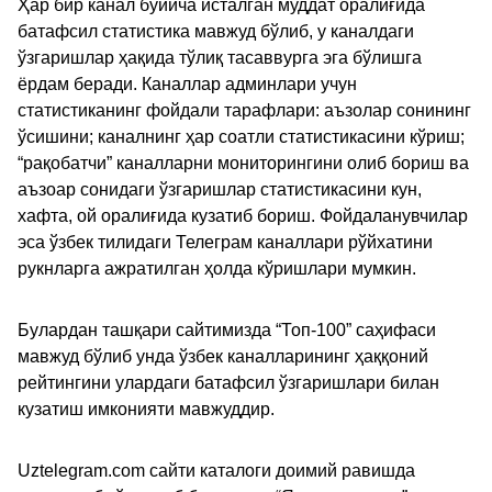
Ҳар бир канал бўйича исталган муддат оралиғида
батафсил статистика мавжуд бўлиб, у каналдаги
ўзгаришлар ҳақида тўлиқ тасаввурга эга бўлишга
ёрдам беради. Каналлар админлари учун
статистиканинг фойдали тарафлари: аъзолар сонининг
ўсишини; каналнинг ҳар соатли статистикасини кўриш;
“рақобатчи” каналларни мониторингини олиб бориш ва
аъзоар сонидаги ўзгаришлар статистикасини кун,
хафта, ой оралиғида кузатиб бориш. Фойдаланувчилар
эса ўзбек тилидаги Телеграм каналлари рўйхатини
рукнларга ажратилган ҳолда кўришлари мумкин.
Булардан ташқари сайтимизда “Топ-100” саҳифаси
мавжуд бўлиб унда ўзбек каналларининг ҳаққоний
рейтингини улардаги батафсил ўзгаришлари билан
кузатиш имконияти мавжуддир.
Uztelegram.com сайти каталоги доимий равишда