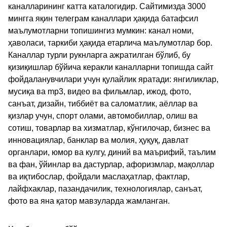
каналларининг катта каталогидир. Сайтимизда 3000
мингга яқин телеграм каналлари ҳақида батафсил
маълумотларни топишингиз мумкин: канал номи,
ҳаволаси, таркиби ҳақида етарлича маълумотлар бор.
Каналлар турли рукнларга ажратилган бўлиб, бу
қизиқишлар бўйича керакли каналларни топишда сайт
фойдаланувчилари учун қулайлик яратади: янгиликлар,
мусиқа ва mp3, видео ва фильмлар, ижод, фото,
санъат, дизайн, тиббиёт ва саломатлик, аёллар ва
қизлар учун, спорт олами, автомобиллар, олиш ва
сотиш, товарлар ва хизматлар, кўнгилочар, бизнес ва
инновациялар, банклар ва молия, ҳуқуқ, давлат
органлари, юмор ва кулгу, диний ва маърифий, таълим
ва фан, ўйинлар ва дастурлар, афоризмлар, мақоллар
ва иқтибослар, фойдали маслаҳатлар, фактлар,
лайфхаклар, пазандачилик, технологиялар, санъат,
фото ва яна қатор мавзуларда жамланган.