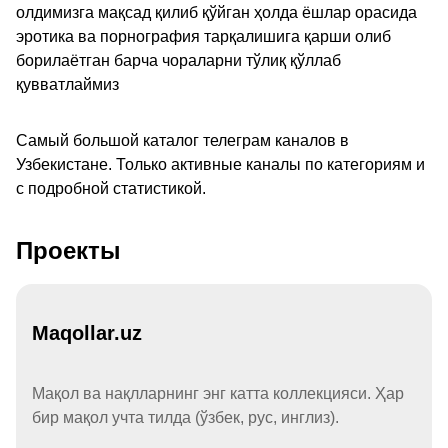
олдимизга мақсад қилиб қўйган ҳолда ёшлар орасида
эротика ва порнография тарқалишига қарши олиб
борилаётган барча чораларни тўлиқ қўллаб
қувватлаймиз
Самый большой каталог телеграм каналов в
Узбекистане. Только активные каналы по категориям и
с подробной статистикой.
Проекты
Maqollar.uz
Мақол ва нақлларнинг энг катта коллекцияси. Ҳар
бир мақол учта тилда (ўзбек, рус, инглиз).