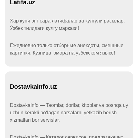
Latifa.uz
Ҳар куни энг сара латифалар ва кулгули расмлар.
Ўзбек тилидаги кулгу маркази!
Ежедневно только отборные анекдоты, смешные
картинки. Кузница юмора на узбекском языке!
DostavkaInfo.uz
DostavkaInfo — Taomlar, dorilar, kitoblar va boshqa uy
uchun kerakli boʻlagan narsalarni yetkazib berish
xizmatlari bor servislar.
DostavkaInfo — Каталог сервисов, предлагающих