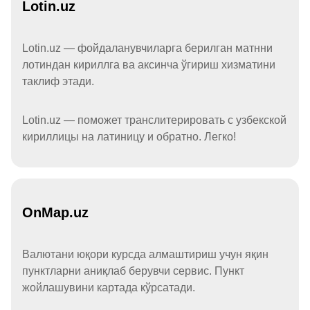
Lotin.uz
Lotin.uz — фойдаланувчиларга берилган матнни
лотиндан кириллга ва аксинча ўгириш хизматини
таклиф этади.
Lotin.uz — поможет транслитерировать с узбекской
кириллицы на латиницу и обратно. Легко!
OnMap.uz
Валютани юқори курсда алмаштириш учун яқин
пунктларни аниқлаб берувчи сервис. Пункт
жойлашувини картада кўрсатади.