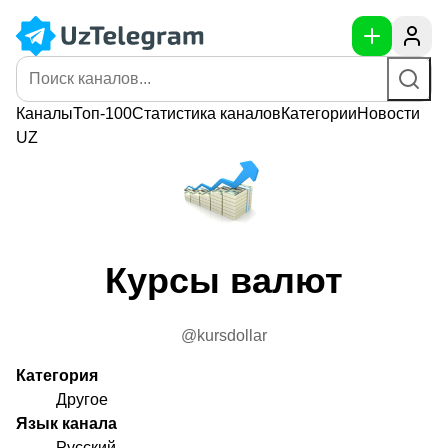
Каналы
Топ-100
Статистика
каналов
Категории
Новости
UZ
Курсы валют
@kursdollar
Категория
Другое
Язык канала
Русский