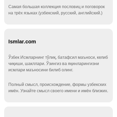
Самая большая коллекция пословиц и поговорок
на трёх языках (узбекский, русский, английский.)
Ismlar.com
Ўзбек Исмларнинг тўлиқ, батафсил маъноси, келиб
чиқиши, шакллари. Ўзингиз ва яқинларингизни
исмлари маъносини билиб олинг.
Полный смысл, происхождение, формы узбекских
имён. Узнайте смысл своего имени и имён близких.