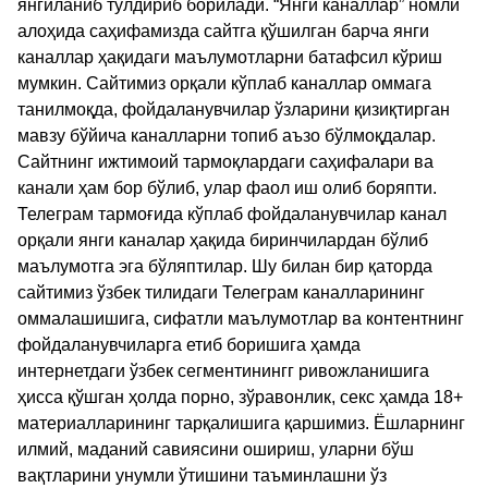
янгиланиб тўлдириб борилади. “Янги каналлар” номли
алоҳида саҳифамизда сайтга қўшилган барча янги
каналлар ҳақидаги маълумотларни батафсил кўриш
мумкин. Сайтимиз орқали кўплаб каналлар оммага
танилмоқда, фойдаланувчилар ўзларини қизиқтирган
мавзу бўйича каналларни топиб аъзо бўлмоқдалар.
Сайтнинг ижтимоий тармоқлардаги саҳифалари ва
канали ҳам бор бўлиб, улар фаол иш олиб боряпти.
Телеграм тармоғида кўплаб фойдаланувчилар канал
орқали янги каналар ҳақида биринчилардан бўлиб
маълумотга эга бўляптилар. Шу билан бир қаторда
сайтимиз ўзбек тилидаги Телеграм каналларининг
оммалашишига, сифатли маълумотлар ва контентнинг
фойдаланувчиларга етиб боришига ҳамда
интернетдаги ўзбек сегментинингг ривожланишига
ҳисса қўшган ҳолда порно, зўравонлик, секс ҳамда 18+
материалларининг тарқалишига қаршимиз. Ёшларнинг
илмий, маданий савиясини ошириш, уларни бўш
вақтларини унумли ўтишини таъминлашни ўз