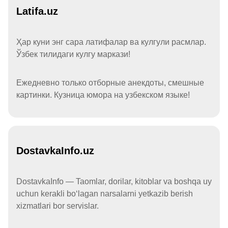
Latifa.uz
Ҳар куни энг сара латифалар ва кулгули расмлар.
Ўзбек тилидаги кулгу маркази!
Ежедневно только отборные анекдоты, смешные
картинки. Кузница юмора на узбекском языке!
DostavkaInfo.uz
DostavkaInfo — Taomlar, dorilar, kitoblar va boshqa uy
uchun kerakli boʻlagan narsalarni yetkazib berish
xizmatlari bor servislar.