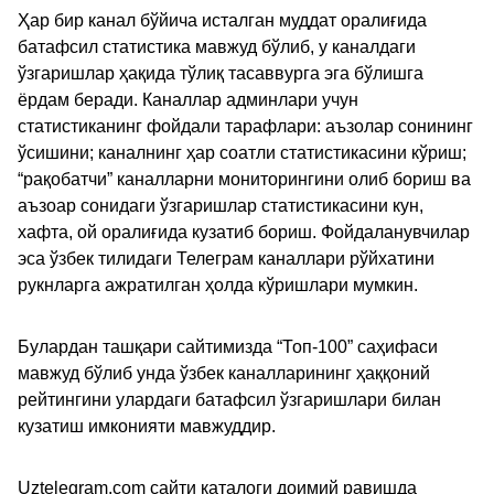
Ҳар бир канал бўйича исталган муддат оралиғида
батафсил статистика мавжуд бўлиб, у каналдаги
ўзгаришлар ҳақида тўлиқ тасаввурга эга бўлишга
ёрдам беради. Каналлар админлари учун
статистиканинг фойдали тарафлари: аъзолар сонининг
ўсишини; каналнинг ҳар соатли статистикасини кўриш;
“рақобатчи” каналларни мониторингини олиб бориш ва
аъзоар сонидаги ўзгаришлар статистикасини кун,
хафта, ой оралиғида кузатиб бориш. Фойдаланувчилар
эса ўзбек тилидаги Телеграм каналлари рўйхатини
рукнларга ажратилган ҳолда кўришлари мумкин.
Булардан ташқари сайтимизда “Топ-100” саҳифаси
мавжуд бўлиб унда ўзбек каналларининг ҳаққоний
рейтингини улардаги батафсил ўзгаришлари билан
кузатиш имконияти мавжуддир.
Uztelegram.com сайти каталоги доимий равишда