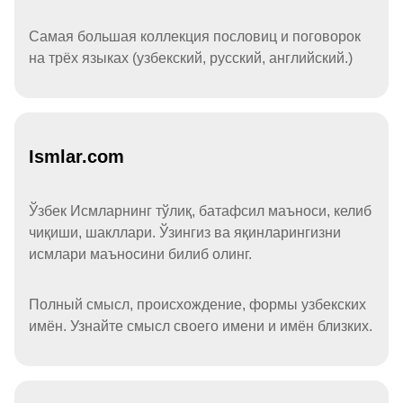
Самая большая коллекция пословиц и поговорок
на трёх языках (узбекский, русский, английский.)
Ismlar.com
Ўзбек Исмларнинг тўлиқ, батафсил маъноси, келиб
чиқиши, шакллари. Ўзингиз ва яқинларингизни
исмлари маъносини билиб олинг.
Полный смысл, происхождение, формы узбекских
имён. Узнайте смысл своего имени и имён близких.