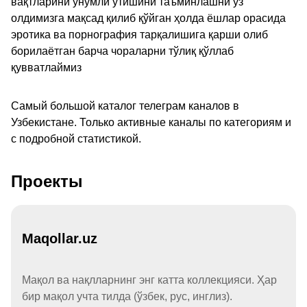
вақтларини унумли ўтишини таъминлашни ўз
олдимизга мақсад қилиб қўйган ҳолда ёшлар орасида
эротика ва порнография тарқалишига қарши олиб
борилаётган барча чораларни тўлиқ қўллаб
қувватлаймиз
Самый большой каталог телеграм каналов в
Узбекистане. Только активные каналы по категориям и
с подробной статистикой.
Проекты
Maqollar.uz
Мақол ва нақлларнинг энг катта коллекцияси. Ҳар
бир мақол учта тилда (ўзбек, рус, инглиз).