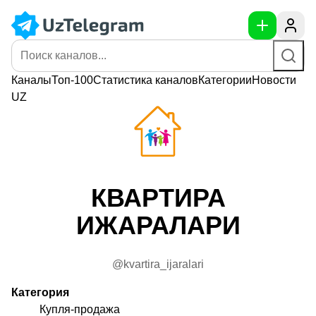
Каналы
Топ-100
Статистика
каналов
Категории
Новости
UZ
КВАРТИРА
ИЖАРАЛАРИ
@kvartira_ijaralari
Категория
Купля-продажа