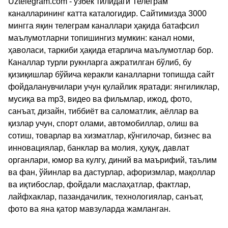
Uztelegram.com - ўзбек тилидаги Телеграм
каналларининг катта каталогидир. Сайтимизда 3000
мингга яқин телеграм каналлари ҳақида батафсил
маълумотларни топишингиз мумкин: канал номи,
ҳаволаси, таркиби ҳақида етарлича маълумотлар бор.
Каналлар турли рукнларга ажратилган бўлиб, бу
қизиқишлар бўйича керакли каналларни топишда сайт
фойдаланувчилари учун қулайлик яратади: янгиликлар,
мусиқа ва mp3, видео ва фильмлар, ижод, фото,
санъат, дизайн, тиббиёт ва саломатлик, аёллар ва
қизлар учун, спорт олами, автомобиллар, олиш ва
сотиш, товарлар ва хизматлар, кўнгилочар, бизнес ва
инновациялар, банклар ва молия, ҳуқуқ, давлат
органлари, юмор ва кулгу, диний ва маърифий, таълим
ва фан, ўйинлар ва дастурлар, афоризмлар, мақоллар
ва иқтибослар, фойдали маслаҳатлар, фактлар,
лайфхаклар, пазандачилик, технологиялар, санъат,
фото ва яна қатор мавзуларда жамланган.