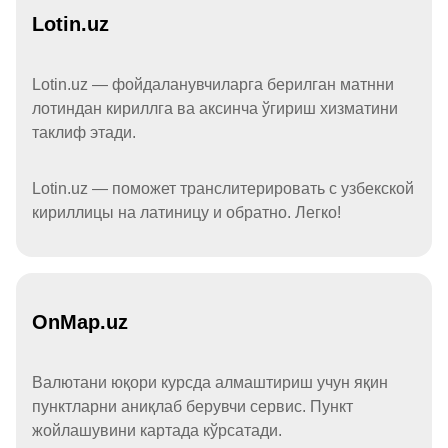
Lotin.uz
Lotin.uz — фойдаланувчиларга берилган матнни
лотиндан кириллга ва аксинча ўгириш хизматини
таклиф этади.
Lotin.uz — поможет транслитерировать с узбекской
кириллицы на латиницу и обратно. Легко!
OnMap.uz
Валютани юқори курсда алмаштириш учун яқин
пунктларни аниқлаб берувчи сервис. Пункт
жойлашувини картада кўрсатади.