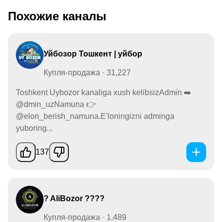
Похожие каналы
Уйбозор Тошкент | уйбор
Купля-продажа · 31,227
Toshkent Uybozor kanaliga xush kelibsizAdmin ➡️
@dmin_uzNamuna 👉
@elon_berish_namuna.E'loningizni adminga
yuboring...
137
? AliBozor ????
Купля-продажа · 1,489