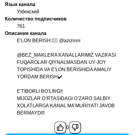
Язык канала
Узбекский
Количество подписчиков
761
Описание канала
E'LON BERISH:👉🏻
@azizinni
@BEZ_MAKLERA
KANALLARIMIZ VAZIFASI
FUQAROLAR QIYNALMASDAN UY-JOY
TOPISHIDA VA E'LON BERISHIDA AMALIY
YORDAM BERISH✔️
E'TIBORLI BOʻLING‼️
MIJOZLAR OʻRTASIDAGI OʻZARO SALBIY
XOLATLARGA KANAL MA'MURIYATI JAVOB
BERMAYDI‼️
0