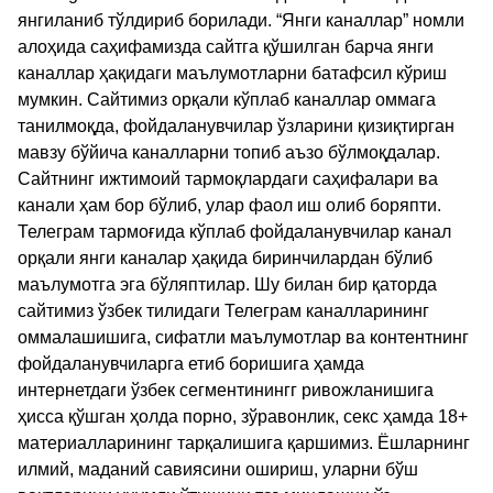
янгиланиб тўлдириб борилади. “Янги каналлар” номли
алоҳида саҳифамизда сайтга қўшилган барча янги
каналлар ҳақидаги маълумотларни батафсил кўриш
мумкин. Сайтимиз орқали кўплаб каналлар оммага
танилмоқда, фойдаланувчилар ўзларини қизиқтирган
мавзу бўйича каналларни топиб аъзо бўлмоқдалар.
Сайтнинг ижтимоий тармоқлардаги саҳифалари ва
канали ҳам бор бўлиб, улар фаол иш олиб боряпти.
Телеграм тармоғида кўплаб фойдаланувчилар канал
орқали янги каналар ҳақида биринчилардан бўлиб
маълумотга эга бўляптилар. Шу билан бир қаторда
сайтимиз ўзбек тилидаги Телеграм каналларининг
оммалашишига, сифатли маълумотлар ва контентнинг
фойдаланувчиларга етиб боришига ҳамда
интернетдаги ўзбек сегментинингг ривожланишига
ҳисса қўшган ҳолда порно, зўравонлик, секс ҳамда 18+
материалларининг тарқалишига қаршимиз. Ёшларнинг
илмий, маданий савиясини ошириш, уларни бўш