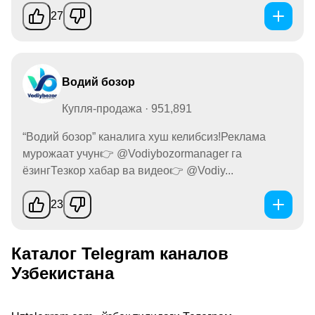
27
Водий бозор
Купля-продажа · 951,891
“Водий бозор” каналига хуш келибсиз!Реклама
мурожаат учун👉 @Vodiybozormanager га
ёзингТезкор хабар ва видео👉 @Vodiy...
23
Каталог Telegram каналов
Узбекистана