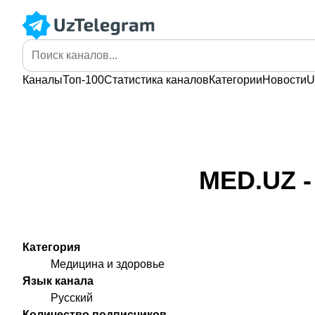
Каналы
Топ-100
Статистика
каналов
Категории
Новости
U
MED.UZ -
Категория
Медицина и здоровье
Язык канала
Русский
Количество подписчиков