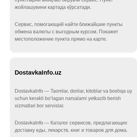
жойлашувини картада кўрсатади.
Сервис, помогающий найти ближайшие пункты
обмена валюты с выгодным курсом. Покажет
местоположение пункта прямо на карте.
DostavkaInfo.uz
DostavkaInfo — Taomlar, dorilar, kitoblar va boshqa uy
uchun kerakli boʻlagan narsalarni yetkazib berish
xizmatlari bor servislar.
DostavkaInfo — Каталог сервисов, предлагающих
доставку еды, лекарств, книг и товаров для дома.