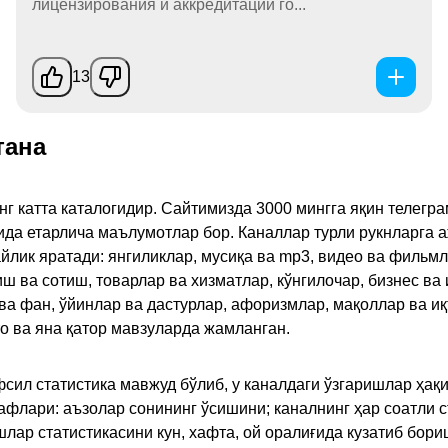
лицензирования и аккредитации го...
13
тана
инг катта каталогидир. Сайтимизда 3000 мингга яқин телег
қида етарлича маълумотлар бор. Каналлар турли рукнларга 
ик яратади: янгиликлар, мусиқа ва mp3, видео ва фильмлар
иш ва сотиш, товарлар ва хизматлар, кўнгилочар, бизнес ва 
 ва фан, ўйинлар ва дастурлар, афоризмлар, мақоллар ва и
то ва яна қатор мавзуларда жамланган.
сил статистика мавжуд бўлиб, у каналдаги ўзгаришлар ҳақи
флари: аъзолар сонининг ўсишини; каналнинг ҳар соатли с
лар статистикасини кун, хафта, ой оралиғида кузатиб бори