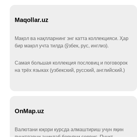
Maqollar.uz
Мақол ва нақлларнинг энг катта коллекцияси. Ҳар
бир мақол учта тилда (ўзбек, рус, инглиз).
Самая большая коллекция пословиц и поговорок
на трёх языках (узбекский, русский, английский.)
OnMap.uz
Валютани юқори курсда алмаштириш учун яқин
пунктларни аниқлаб берувчи сервис. Пункт