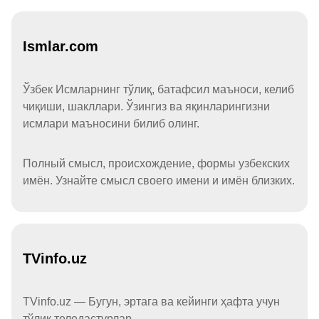
Ismlar.com
Ўзбек Исмларнинг тўлиқ, батафсил маъноси, келиб
чиқиши, шакллари. Ўзингиз ва яқинларингизни
исмлари маъносини билиб олинг.
Полный смысл, происхождение, формы узбекских
имён. Узнайте смысл своего имени и имён близких.
TVinfo.uz
TVinfo.uz — Бугун, эртага ва кейинги ҳафта учун
тўлиқ теледастурлар.