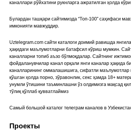
каналлари рўйхатини рукнларга ажратилган ҳолда кўр
Булардан ташқари сайтимизда “Топ-100” саҳифаси мав
имконияти мавжуддир.
Uztelegram.com сайти каталоги доимий равишда янгила
ҳақидаги маълумотларни батафсил кўриш мумкин. Сайт
каналларни топиб аъзо бўлмоқдалар. Сайтнинг ижтимо
фойдаланувчилар канал орқали янги каналар ҳақида би
каналларининг оммалашишига, сифатли маълумотлар в
қўшган ҳолда порно, зўравонлик, секс ҳамда 18+ мат
унумли ўтишини таъминлашни ўз олдимизга мақсад қил
тўлиқ қўллаб қувватлаймиз
Самый большой каталог телеграм каналов в Узбекистан
Проекты