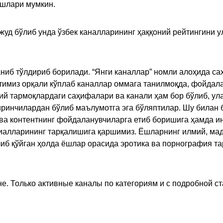
ишлари мумкин.
жуд бўлиб унда ўзбек каналларининг ҳаққоний рейтингини 
ниб тўлдириб борилади. “Янги каналлар” номли алоҳида са
имиз орқали кўплаб каналлар оммага танилмоқда, фойдала
ий тармоқлардаги саҳифалари ва канали ҳам бор бўлиб, ул
ринчилардан бўлиб маълумотга эга бўляптилар. Шу билан б
а контентнинг фойдаланувчиларга етиб боришига ҳамда ин
ериалларининг тарқалишига қаршимиз. Ёшларнинг илмий, м
иб қўйган ҳолда ёшлар орасида эротика ва порнография т
е. Только активные каналы по категориям и с подробной ст