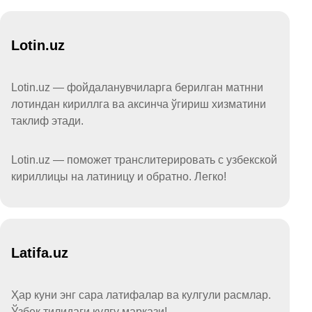
Lotin.uz
Lotin.uz — фойдаланувчиларга берилган матнни
лотиндан кириллга ва аксинча ўгириш хизматини
таклиф этади.
Lotin.uz — поможет транслитерировать с узбекской
кириллицы на латиницу и обратно. Легко!
Latifa.uz
Ҳар куни энг сара латифалар ва кулгули расмлар.
Ўзбек тилидаги кулгу маркази!