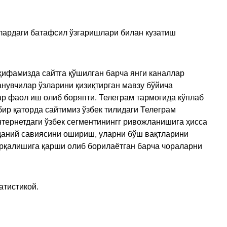
улардаги батафсил ўзгаришлари билан кузатиш
ҳифамизда сайтга қўшилган барча янги каналлар
нувчилар ўзларини қизиқтирган мавзу бўйича
ар фаол иш олиб боряпти. Телеграм тармоғида кўплаб
ир қаторда сайтимиз ўзбек тилидаги Телеграм
тернетдаги ўзбек сегментинингг ривожланишига ҳисса
аданий савиясини ошириш, уларни бўш вақтларини
арқалишига қарши олиб борилаётган барча чораларни
атистикой.