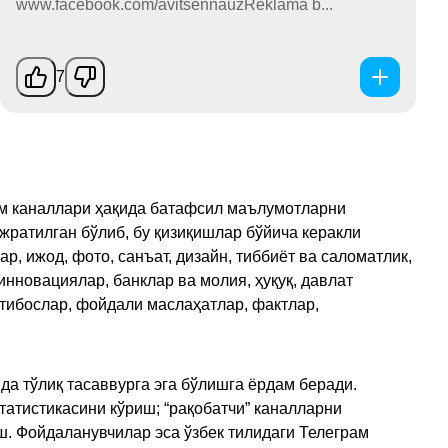
www.facebook.com/avitsennauzReklama b...
7
рам каналлари ҳақида батафсил маълумотларни
ажратилган бўлиб, бу қизиқишлар бўйича керакли
, ижод, фото, санъат, дизайн, тиббиёт ва саломатлик,
инновациялар, банклар ва молия, ҳуқуқ, давлат
қтибослар, фойдали маслаҳатлар, фактлар,
да тўлиқ тасаввурга эга бўлишга ёрдам беради.
татистикасини кўриш; “рақобатчи” каналларни
ш. Фойдаланувчилар эса ўзбек тилидаги Телеграм