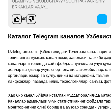
OLAMI??GINEKOLOGIYA??‍♀️SOCH PARVARISHI?
ERKAKLAR VA AY...
40
Каталог Telegram каналов Узбекис
Uztelegram.com - ўзбек тилидаги Телеграм каналларин
топишингиз мумкин: канал номи, ҳаволаси, таркиби ҳа
каналларни топишда сайт фойдаланувчилари учун қулайл
аёллар ва қизлар учун, спорт олами, автомобиллар, ол
органлари, юмор ва кулгу, диний ва маърифий, таълим
лайфхаклар, пазандачилик, технологиялар, санъат, фо
Ҳар бир канал бўйича исталган муддат оралиғида батаф
Каналлар админлари учун статистиканинг фойдали тара
мониторингини олиб бориш ва аъзоар сонидаги ўзгариш