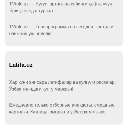
TVinfo.uz — Бугун, эртага ва кейинги ҳафта учун
тўлиқ теледастурлар.
TVinfo.uz — Телепрограмма на сегодня, завтра и
ближайшую неделю.
Latifa.uz
Ҳар куни энг сара латифалар ва кулгули расмлар.
Ўзбек тилидаги кулгу маркази!
Ежедневно только отборные анекдоты, смешные
картинки. Кузница юмора на узбекском языке!