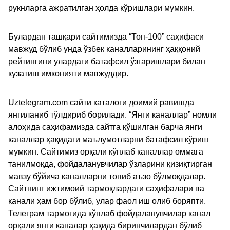
рукнларга ажратилган ҳолда кўришлари мумкин.
Булардан ташқари сайтимизда “Топ-100” саҳифаси
мавжуд бўлиб унда ўзбек каналларининг ҳаққоний
рейтингини улардаги батафсил ўзгаришлари билан
кузатиш имконияти мавжуддир.
Uztelegram.com сайти каталоги доимий равишда
янгиланиб тўлдириб борилади. “Янги каналлар” номли
алоҳида саҳифамизда сайтга қўшилган барча янги
каналлар ҳақидаги маълумотларни батафсил кўриш
мумкин. Сайтимиз орқали кўплаб каналлар оммага
танилмоқда, фойдаланувчилар ўзларини қизиқтирган
мавзу бўйича каналларни топиб аъзо бўлмоқдалар.
Сайтнинг ижтимоий тармоқлардаги саҳифалари ва
канали ҳам бор бўлиб, улар фаол иш олиб боряпти.
Телеграм тармоғида кўплаб фойдаланувчилар канал
орқали янги каналар ҳақида биринчилардан бўлиб