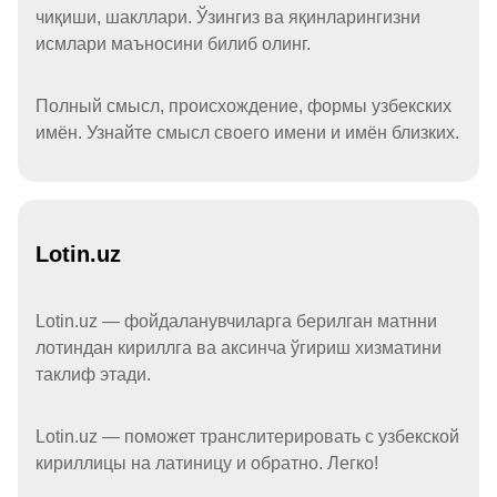
чиқиши, шакллари. Ўзингиз ва яқинларингизни
исмлари маъносини билиб олинг.
Полный смысл, происхождение, формы узбекских
имён. Узнайте смысл своего имени и имён близких.
Lotin.uz
Lotin.uz — фойдаланувчиларга берилган матнни
лотиндан кириллга ва аксинча ўгириш хизматини
таклиф этади.
Lotin.uz — поможет транслитерировать с узбекской
кириллицы на латиницу и обратно. Легко!