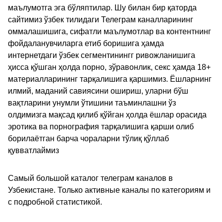
маълумотга эга бўляптилар. Шу билан бир қаторда
сайтимиз ўзбек тилидаги Телеграм каналларининг
оммалашишига, сифатли маълумотлар ва контентнинг
фойдаланувчиларга етиб боришига ҳамда
интернетдаги ўзбек сегментинингг ривожланишига
ҳисса қўшган ҳолда порно, зўравонлик, секс ҳамда 18+
материалларининг тарқалишига қаршимиз. Ёшларнинг
илмий, маданий савиясини ошириш, уларни бўш
вақтларини унумли ўтишини таъминлашни ўз
олдимизга мақсад қилиб қўйган ҳолда ёшлар орасида
эротика ва порнография тарқалишига қарши олиб
борилаётган барча чораларни тўлиқ қўллаб
қувватлаймиз
Самый большой каталог телеграм каналов в
Узбекистане. Только активные каналы по категориям и
с подробной статистикой.