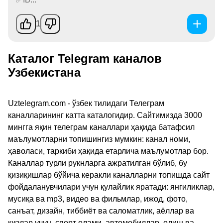
1
Каталог Telegram каналов
Узбекистана
Uztelegram.com - ўзбек тилидаги Телеграм
каналларининг катта каталогидир. Сайтимизда 3000
мингга яқин телеграм каналлари ҳақида батафсил
маълумотларни топишингиз мумкин: канал номи,
ҳаволаси, таркиби ҳақида етарлича маълумотлар бор.
Каналлар турли рукнларга ажратилган бўлиб, бу
қизиқишлар бўйича керакли каналларни топишда сайт
фойдаланувчилари учун қулайлик яратади: янгиликлар,
мусиқа ва mp3, видео ва фильмлар, ижод, фото,
санъат, дизайн, тиббиёт ва саломатлик, аёллар ва
қизлар учун, спорт олами, автомобиллар, олиш ва