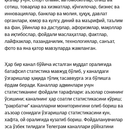
сотиш, товарлар ва хизматлар, кўнгилочар, бизнес ва
инновациялар, банклар ва молия, ҳуқуқ, давлат
органлари, юмор ва кулгу, диний ва маърифий, таълим
ва фан, ўйинлар ва дастурлар, афоризмлар, мақоллар
ва иқтибослар, фойдали маслаҳатлар, фактлар,
лайфхаклар, пазандачилик, технологиялар, санъат,
фото ва яна қатор мавзуларда жамланган.
Ҳар бир канал бўйича исталган муддат оралиғида
батафсил статистика мавжуд бўлиб, у каналдаги
ўзгаришлар ҳақида тўлиқ тасаввурга эга бўлишга
ёрдам беради. Каналлар админлари учун
статистиканинг фойдали тарафлари: аъзолар сонининг
ўсишини; каналнинг ҳар соатли статистикасини кўриш;
“рақобатчи” каналларни мониторингини олиб бориш ва
аъзоар сонидаги ўзгаришлар статистикасини кун,
хафта, ой оралиғида кузатиб бориш. Фойдаланувчилар
эса ўзбек тилидаги Телеграм каналлари рўйхатини