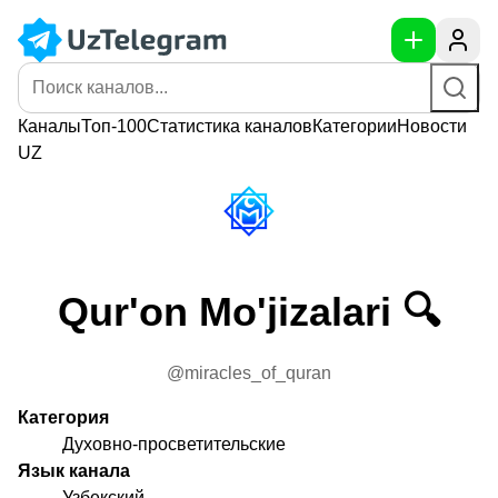
Каналы
Топ-100
Статистика
каналов
Категории
Новости
UZ
Qur'on Mo'jizalari 🔍
@miracles_of_quran
Категория
Духовно-просветительские
Язык канала
Узбекский