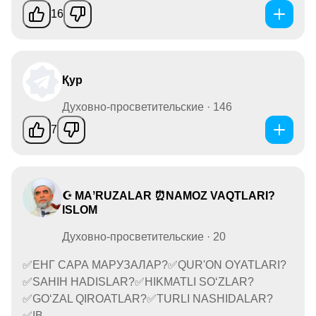
16
Қур
Духовно-просветительские · 146
7
☪ MAʼRUZALAR ⏰NAMOZ VAQTLARI?
ISLOM
Духовно-просветительские · 20
✅ЕНГ САРА МАРУЗАЛАР?✅QUR'ON OYATLARI?
✅SAHIH HADISLAR?✅HIKMATLI SO‘ZLAR?
✅GO‘ZAL QIROATLAR?✅TURLI NASHIDALAR?
✅IB...