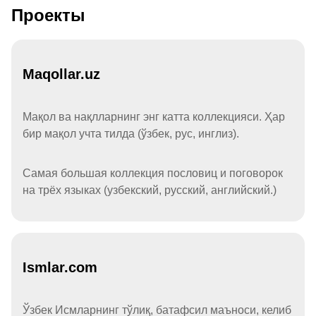
Проекты
Maqollar.uz
Мақол ва нақлларнинг энг катта коллекцияси. Ҳар
бир мақол учта тилда (ўзбек, рус, инглиз).
Самая большая коллекция пословиц и поговорок
на трёх языках (узбекский, русский, английский.)
Ismlar.com
Ўзбек Исмларнинг тўлиқ, батафсил маъноси, келиб