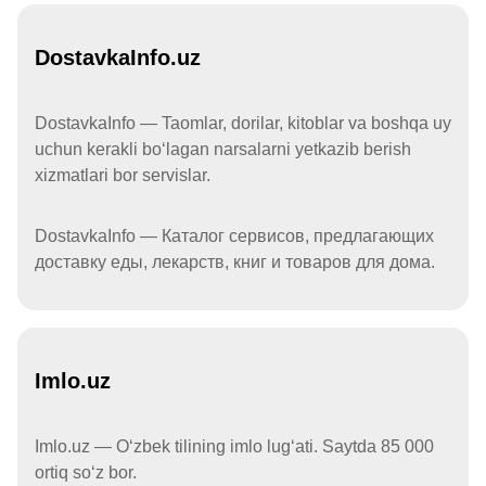
DostavkaInfo.uz
DostavkaInfo — Taomlar, dorilar, kitoblar va boshqa uy
uchun kerakli boʻlagan narsalarni yetkazib berish
xizmatlari bor servislar.
DostavkaInfo — Каталог сервисов, предлагающих
доставку еды, лекарств, книг и товаров для дома.
Imlo.uz
Imlo.uz — Oʻzbek tilining imlo lugʻati. Saytda 85 000
ortiq soʻz bor.