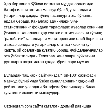
Ҳар бир канал бўйича исталган муддат оралиғида
батафсил статистика мавжуд бўлиб, у каналдаги
ўзгаришлар ҳақида тўлиқ тасаввурга эга бўлишга
ёрдам беради. Каналлар админлари учун
статистиканинг фойдали тарафлари: аъзолар сонининг
ўсишини; каналнинг ҳар соатли статистикасини кўриш;
“рақобатчи” каналларни мониторингини олиб бориш ва
аъзоар сонидаги ўзгаришлар статистикасини кун,
хафта, ой оралиғида кузатиб бориш. Фойдаланувчилар
эса ўзбек тилидаги Телеграм каналлари рўйхатини
рукнларга ажратилган ҳолда кўришлари мумкин.
Булардан ташқари сайтимизда “Топ-100” саҳифаси
мавжуд бўлиб унда ўзбек каналларининг ҳаққоний
рейтингини улардаги батафсил ўзгаришлари билан
кузатиш имконияти мавжуддир.
Uztelegram.com сайти каталоги доимий равишда