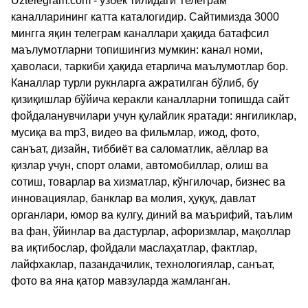
Uztelegram.com - ўзбек тилидаги Телеграм
каналларининг катта каталогидир. Сайтимизда 3000
мингга яқин телеграм каналлари ҳақида батафсил
маълумотларни топишингиз мумкин: канал номи,
ҳаволаси, таркиби ҳақида етарлича маълумотлар бор.
Каналлар турли рукнларга ажратилган бўлиб, бу
қизиқишлар бўйича керакли каналларни топишда сайт
фойдаланувчилари учун қулайлик яратади: янгиликлар,
мусиқа ва mp3, видео ва фильмлар, ижод, фото,
санъат, дизайн, тиббиёт ва саломатлик, аёллар ва
қизлар учун, спорт олами, автомобиллар, олиш ва
сотиш, товарлар ва хизматлар, кўнгилочар, бизнес ва
инновациялар, банклар ва молия, ҳуқуқ, давлат
органлари, юмор ва кулгу, диний ва маърифий, таълим
ва фан, ўйинлар ва дастурлар, афоризмлар, мақоллар
ва иқтибослар, фойдали маслаҳатлар, фактлар,
лайфхаклар, пазандачилик, технологиялар, санъат,
фото ва яна қатор мавзуларда жамланган.