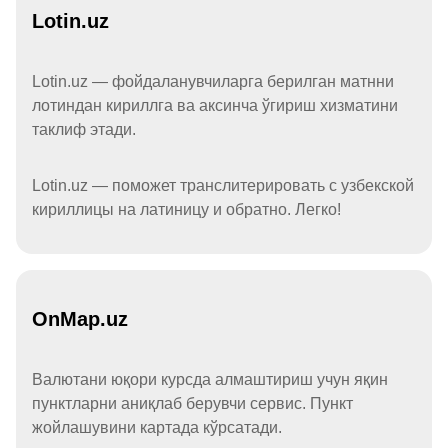
Lotin.uz
Lotin.uz — фойдаланувчиларга берилган матнни
лотиндан кириллга ва аксинча ўгириш хизматини
таклиф этади.
Lotin.uz — поможет транслитерировать с узбекской
кириллицы на латиницу и обратно. Легко!
OnMap.uz
Валютани юқори курсда алмаштириш учун яқин
пунктларни аниқлаб берувчи сервис. Пункт
жойлашувини картада кўрсатади.