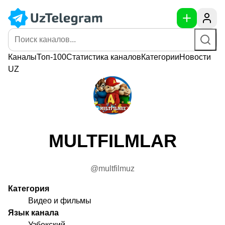
Каналы
Топ-100
Статистика
каналов
Категории
Новости
UZ
MULTFILMLAR
@multfilmuz
Категория
Видео и фильмы
Язык канала
Узбекский