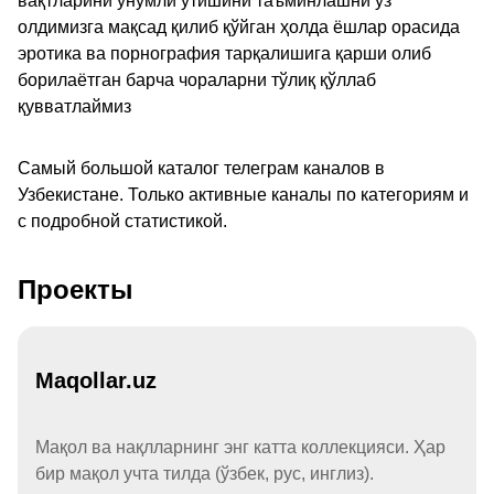
вақтларини унумли ўтишини таъминлашни ўз
олдимизга мақсад қилиб қўйган ҳолда ёшлар орасида
эротика ва порнография тарқалишига қарши олиб
борилаётган барча чораларни тўлиқ қўллаб
қувватлаймиз
Самый большой каталог телеграм каналов в
Узбекистане. Только активные каналы по категориям и
с подробной статистикой.
Проекты
Maqollar.uz
Мақол ва нақлларнинг энг катта коллекцияси. Ҳар
бир мақол учта тилда (ўзбек, рус, инглиз).