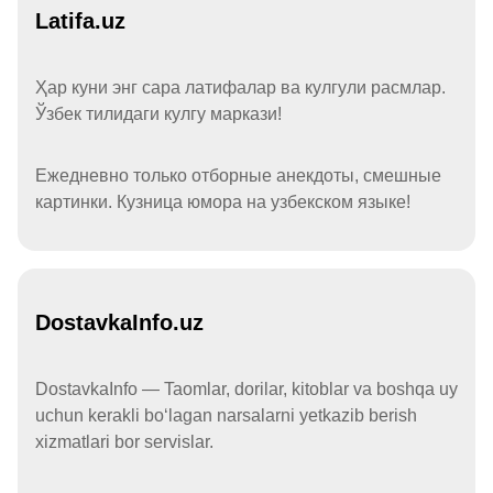
Latifa.uz
Ҳар куни энг сара латифалар ва кулгули расмлар.
Ўзбек тилидаги кулгу маркази!
Ежедневно только отборные анекдоты, смешные
картинки. Кузница юмора на узбекском языке!
DostavkaInfo.uz
DostavkaInfo — Taomlar, dorilar, kitoblar va boshqa uy
uchun kerakli boʻlagan narsalarni yetkazib berish
xizmatlari bor servislar.