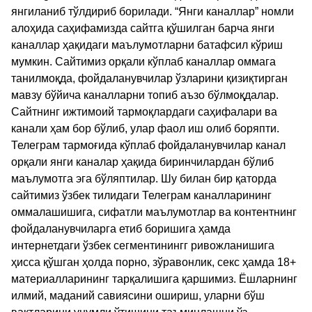
янгиланиб тўлдириб борилади. “Янги каналлар” номли
алоҳида саҳифамизда сайтга қўшилган барча янги
каналлар ҳақидаги маълумотларни батафсил кўриш
мумкин. Сайтимиз орқали кўплаб каналлар оммага
танилмоқда, фойдаланувчилар ўзларини қизиқтирган
мавзу бўйича каналларни топиб аъзо бўлмоқдалар.
Сайтнинг ижтимоий тармоқлардаги саҳифалари ва
канали ҳам бор бўлиб, улар фаол иш олиб боряпти.
Телеграм тармоғида кўплаб фойдаланувчилар канал
орқали янги каналар ҳақида биринчилардан бўлиб
маълумотга эга бўляптилар. Шу билан бир қаторда
сайтимиз ўзбек тилидаги Телеграм каналларининг
оммалашишига, сифатли маълумотлар ва контентнинг
фойдаланувчиларга етиб боришига ҳамда
интернетдаги ўзбек сегментинингг ривожланишига
ҳисса қўшган ҳолда порно, зўравонлик, секс ҳамда 18+
материалларининг тарқалишига қаршимиз. Ёшларнинг
илмий, маданий савиясини ошириш, уларни бўш