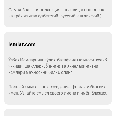
Самая большая коллекция пословиц и поговорок
на трёх языках (узбекский, русский, английский.)
Ismlar.com
Ўзбек Исмларнинг тўлиқ, батафсил маъноси, келиб
чиқиши, шакллари. Ўзингиз ва яқинларингизни
исмлари маъносини билиб олинг.
Полный смысл, происхождение, формы узбекских
имён. Узнайте смысл своего имени и имён близких.