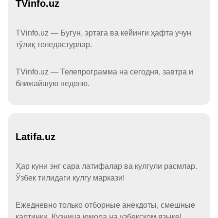
TVinfo.uz
TVinfo.uz — Бугун, эртага ва кейинги ҳафта учун
тўлиқ теледастурлар.
TVinfo.uz — Телепрограмма на сегодня, завтра и
ближайшую неделю.
Latifa.uz
Ҳар куни энг сара латифалар ва кулгули расмлар.
Ўзбек тилидаги кулгу маркази!
Ежедневно только отборные анекдоты, смешные
картинки. Кузница юмора на узбекском языке!