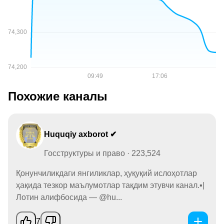
Похожие каналы
Huquqiy axborot ✔
Госструктуры и право · 223,524
Қонунчиликдаги янгиликлар, ҳуқуқий ислоҳотлар
ҳақида тезкор маълумотлар тақдим этувчи канал.▪️|
Лотин алифбосида — @hu...
7