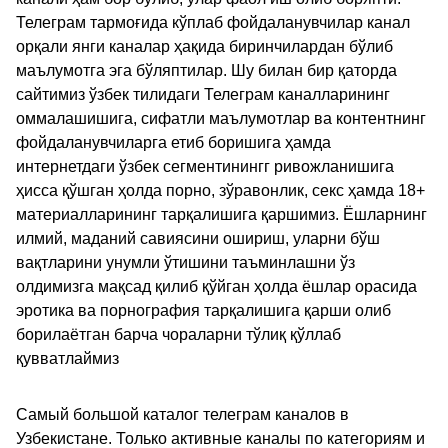
Телеграм тармоғида кўплаб фойдаланувчилар канал
орқали янги каналар ҳақида биринчилардан бўлиб
маълумотга эга бўляптилар. Шу билан бир қаторда
сайтимиз ўзбек тилидаги Телеграм каналларининг
оммалашишига, сифатли маълумотлар ва контентнинг
фойдаланувчиларга етиб боришига ҳамда
интернетдаги ўзбек сегментинингг ривожланишига
ҳисса қўшган ҳолда порно, зўравонлик, секс ҳамда 18+
материалларининг тарқалишига қаршимиз. Ёшларнинг
илмий, маданий савиясини ошириш, уларни бўш
вақтларини унумли ўтишини таъминлашни ўз
олдимизга мақсад қилиб қўйган ҳолда ёшлар орасида
эротика ва порнография тарқалишига қарши олиб
борилаётган барча чораларни тўлиқ қўллаб
қувватлаймиз
Самый большой каталог телеграм каналов в
Узбекистане. Только активные каналы по категориям и