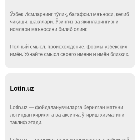
Ўзбек Исмларнинг тўлиқ, батафсил маъноси, келиб
чиқиши, шакллари. Ўзингиз ва яқинларингизни
исмлари маъносини билиб олинг.
Полный смысл, происхождение, формы узбекских
имён. Узнайте смысл своего имени и имён близких.
Lotin.uz
Lotin.uz — фойдаланувчиларга берилган матнни
лотиндан кириллга ва аксинча ўгириш хизматини
таклиф этади.
Lotin.uz — поможет транслитерировать с узбекской