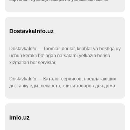
DostavkaInfo.uz
DostavkaInfo — Taomlar, dorilar, kitoblar va boshqa uy
uchun kerakli boʻlagan narsalarni yetkazib berish
xizmatlari bor servislar.
DostavkaInfo — Каталог сервисов, предлагающих
доставку еды, лекарств, книг и товаров для дома.
Imlo.uz