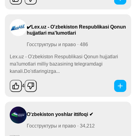
✔️Lex.uz - O'zbekiston Respublikasi Qonun
hujjatlari ma'lumotlari
Госструктуры и право · 486
Lex.uz - O'zbekiston Respublikasi Qonun hujjatlari
ma'lumotlari milliy bazasining telegramdagi
kanali.Do'stlaringizga...
4
O‘zbekiston yoshlar ittifoqi ✔
Госструктуры и право · 34,212