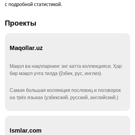
с подробной статистикой.
Проекты
Maqollar.uz
Мақол ва нақлларнинг энг катта коллекцияси. Ҳар
бир мақол учта тилда (ўзбек, рус, инглиз).
Самая большая коллекция пословиц и поговорок
на трёх языках (узбекский, русский, английский.)
Ismlar.com