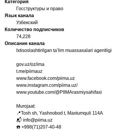
Категория
Госструктуры и право
Язык канала
Узбекский
Количество подписчиков
74,228
Описание канала
Ixtisoslashtirilgan taʼlim muassasalari agentligi
gov.uz/oz/ima
t.me/piimauz
www.facebook.com/piima.uz
www.instagram.com/piima.uz/
www.youtube.com/@PIIMArasmiysahifasi
Murojaat:
📍Tosh sh, Yashnobod t, Maxtumquli 114А
📬 info@piima.uz
☎️ +998(71)207-40-48