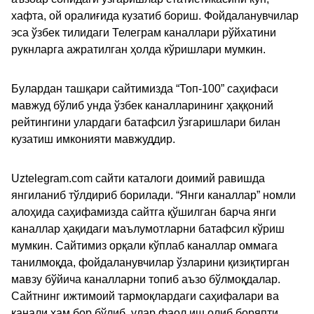
хафта, ой оралиғида кузатиб бориш. Фойдаланувчилар
эса ўзбек тилидаги Телеграм каналлари рўйхатини
рукнларга ажратилган ҳолда кўришлари мумкин.
Булардан ташқари сайтимизда “Топ-100” саҳифаси
мавжуд бўлиб унда ўзбек каналларининг ҳаққоний
рейтингини улардаги батафсил ўзгаришлари билан
кузатиш имконияти мавжуддир.
Uztelegram.com сайти каталоги доимий равишда
янгиланиб тўлдириб борилади. “Янги каналлар” номли
алоҳида саҳифамизда сайтга қўшилган барча янги
каналлар ҳақидаги маълумотларни батафсил кўриш
мумкин. Сайтимиз орқали кўплаб каналлар оммага
танилмоқда, фойдаланувчилар ўзларини қизиқтирган
мавзу бўйича каналларни топиб аъзо бўлмоқдалар.
Сайтнинг ижтимоий тармоқлардаги саҳифалари ва
канали ҳам бор бўлиб, улар фаол иш олиб боряпти.