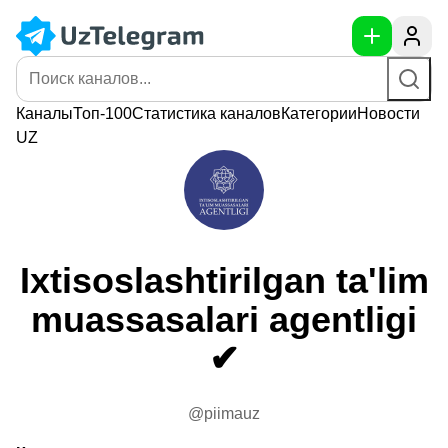
Каналы
Топ-100
Статистика
каналов
Категории
Новости
UZ
Ixtisoslashtirilgan ta'lim
muassasalari agentligi
✔
@piimauz