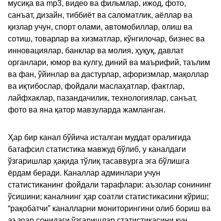
мусиқа ва mp3, видео ва фильмлар, ижод, фото,
санъат, дизайн, тиббиёт ва саломатлик, аёллар ва
қизлар учун, спорт олами, автомобиллар, олиш ва
сотиш, товарлар ва хизматлар, кўнгилочар, бизнес ва
инновациялар, банклар ва молия, ҳуқуқ, давлат
органлари, юмор ва кулгу, диний ва маърифий, таълим
ва фан, ўйинлар ва дастурлар, афоризмлар, мақоллар
ва иқтибослар, фойдали маслаҳатлар, фактлар,
лайфхаклар, пазандачилик, технологиялар, санъат,
фото ва яна қатор мавзуларда жамланган.
Ҳар бир канал бўйича исталган муддат оралиғида
батафсил статистика мавжуд бўлиб, у каналдаги
ўзгаришлар ҳақида тўлиқ тасаввурга эга бўлишга
ёрдам беради. Каналлар админлари учун
статистиканинг фойдали тарафлари: аъзолар сонининг
ўсишини; каналнинг ҳар соатли статистикасини кўриш;
“рақобатчи” каналларни мониторингини олиб бориш ва
аъзоар сонидаги ўзгаришлар статистикасини кун,