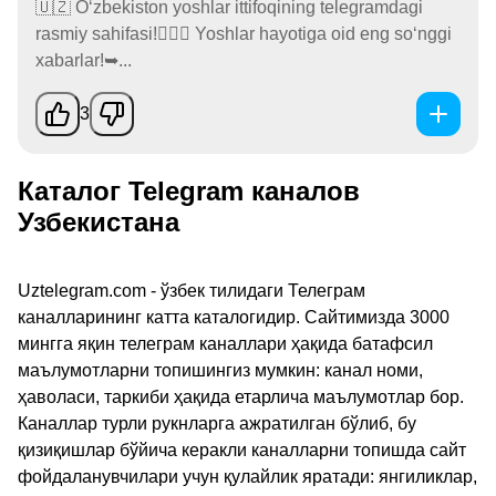
🇺🇿 O‘zbekiston yoshlar ittifoqining telegramdagi
rasmiy sahifasi!🙋🏻‍♂️ Yoshlar hayotiga oid eng so‘nggi
xabarlar!➥...
3
Каталог Telegram каналов
Узбекистана
Uztelegram.com - ўзбек тилидаги Телеграм
каналларининг катта каталогидир. Сайтимизда 3000
мингга яқин телеграм каналлари ҳақида батафсил
маълумотларни топишингиз мумкин: канал номи,
ҳаволаси, таркиби ҳақида етарлича маълумотлар бор.
Каналлар турли рукнларга ажратилган бўлиб, бу
қизиқишлар бўйича керакли каналларни топишда сайт
фойдаланувчилари учун қулайлик яратади: янгиликлар,