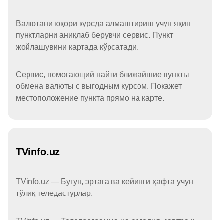
Валютани юқори курсда алмаштириш учун яқин
пунктларни аниқлаб берувчи сервис. Пункт
жойлашувини картада кўрсатади.
Сервис, помогающий найти ближайшие пункты
обмена валюты с выгодным курсом. Покажет
местоположение пункта прямо на карте.
TVinfo.uz
TVinfo.uz — Бугун, эртага ва кейинги ҳафта учун
тўлиқ теледастурлар.