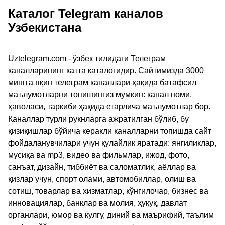
Каталог Telegram каналов
Узбекистана
Uztelegram.com - ўзбек тилидаги Телеграм
каналларининг катта каталогидир. Сайтимизда 3000
мингга яқин телеграм каналлари ҳақида батафсил
маълумотларни топишингиз мумкин: канал номи,
ҳаволаси, таркиби ҳақида етарлича маълумотлар бор.
Каналлар турли рукнларга ажратилган бўлиб, бу
қизиқишлар бўйича керакли каналларни топишда сайт
фойдаланувчилари учун қулайлик яратади: янгиликлар,
мусиқа ва mp3, видео ва фильмлар, ижод, фото,
санъат, дизайн, тиббиёт ва саломатлик, аёллар ва
қизлар учун, спорт олами, автомобиллар, олиш ва
сотиш, товарлар ва хизматлар, кўнгилочар, бизнес ва
инновациялар, банклар ва молия, ҳуқуқ, давлат
органлари, юмор ва кулгу, диний ва маърифий, таълим