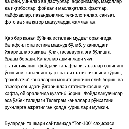
ва фан, ўйинлар ва дастурлар, афоризмлар, мақоллар
ва иқтибослар, фойдали маслаҳатлар, фактлар,
лайфхаклар, пазандачилик, технологиялар, санъат,
фото ва яна қатор мавзуларда жамланган.
Ҳар бир канал бўйича исталган муддат оралиғида
батафсил статистика мавжуд бўлиб, у каналдаги
ўзгаришлар ҳақида тўлиқ тасаввурга эга бўлишга
ёрдам беради. Каналлар админлари учун
статистиканинг фойдали тарафлари: аъзолар сонининг
ўсишини; каналнинг ҳар соатли статистикасини кўриш;
“рақобатчи” каналларни мониторингини олиб бориш ва
аъзоар сонидаги ўзгаришлар статистикасини кун,
хафта, ой оралиғида кузатиб бориш. Фойдаланувчилар
эса ўзбек тилидаги Телеграм каналлари рўйхатини
рукнларга ажратилган ҳолда кўришлари мумкин.
Булардан ташқари сайтимизда “Топ-100” саҳифаси