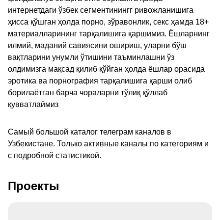
интернетдаги ўзбек сегментинингг ривожланишига
ҳисса қўшган ҳолда порно, зўравонлик, секс ҳамда 18+
материалларининг тарқалишига қаршимиз. Ёшларнинг
илмий, маданий савиясини ошириш, уларни бўш
вақтларини унумли ўтишини таъминлашни ўз
олдимизга мақсад қилиб қўйган ҳолда ёшлар орасида
эротика ва порнография тарқалишига қарши олиб
борилаётган барча чораларни тўлиқ қўллаб
қувватлаймиз
Самый большой каталог телеграм каналов в
Узбекистане. Только активные каналы по категориям и
с подробной статистикой.
Проекты