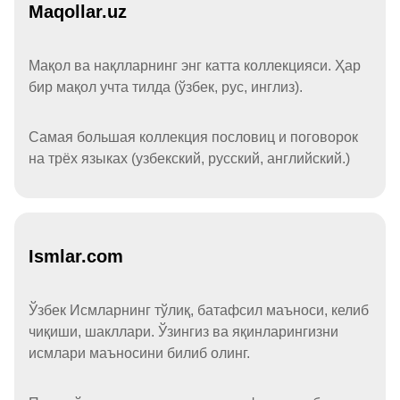
Maqollar.uz
Мақол ва нақлларнинг энг катта коллекцияси. Ҳар
бир мақол учта тилда (ўзбек, рус, инглиз).
Самая большая коллекция пословиц и поговорок
на трёх языках (узбекский, русский, английский.)
Ismlar.com
Ўзбек Исмларнинг тўлиқ, батафсил маъноси, келиб
чиқиши, шакллари. Ўзингиз ва яқинларингизни
исмлари маъносини билиб олинг.