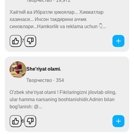
Творчество · 19,972
Хаётий ва Ибратли ҳикоялар... Хикматлар
хазинаси... Инсон такдирини аччик
синовлари...Hamkorlik va reklama uchun 👇...
7
She'riyat olami.
Творчество · 354
O'zbek she'riyat olami ! Fikrlaringizni jilovlab oling,
ular hamma narsaning boshlanishidir.Admin bilan
bog'lanish: @...
6