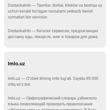
DostavkaInfo — Taomlar, dorilar, kitoblar va boshqa uy
uchun kerakli boʻlagan narsalarni yetkazib berish
xizmatlari bor servislar.
DostavkaInfo — Каталог сервисов, предлагающих
доставку еды, лекарств, книг и товаров для дома.
Imlo.uz
Imlo.uz — Oʻzbek tilining imlo lugʻati. Saytda 85 000
ortiq soʻz bor.
Imlo.uz — Орфографический словарь узбекского
языка позволяющий проверить правописание
узбекских слов на латинице и кириллице. В базе