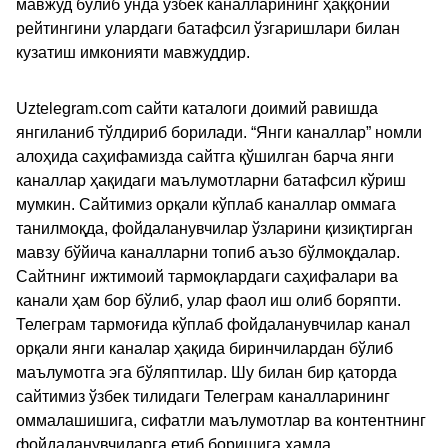
мавжуд бўлиб унда ўзбек каналларининг ҳаққоний
рейтингини улардаги батафсил ўзгаришлари билан
кузатиш имконияти мавжуддир.
Uztelegram.com сайти каталоги доимий равишда
янгиланиб тўлдириб борилади. “Янги каналлар” номли
алоҳида саҳифамизда сайтга қўшилган барча янги
каналлар ҳақидаги маълумотларни батафсил кўриш
мумкин. Сайтимиз орқали кўплаб каналлар оммага
танилмоқда, фойдаланувчилар ўзларини қизиқтирган
мавзу бўйича каналларни топиб аъзо бўлмоқдалар.
Сайтнинг ижтимоий тармоқлардаги саҳифалари ва
канали ҳам бор бўлиб, улар фаол иш олиб боряпти.
Телеграм тармоғида кўплаб фойдаланувчилар канал
орқали янги каналар ҳақида биринчилардан бўлиб
маълумотга эга бўляптилар. Шу билан бир қаторда
сайтимиз ўзбек тилидаги Телеграм каналларининг
оммалашишига, сифатли маълумотлар ва контентнинг
фойдаланувчиларга етиб боришига ҳамда