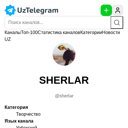
Каналы
Топ-100
Статистика
каналов
Категории
Новости
UZ
SHERLAR
@sherlar
Категория
Творчество
Язык канала
Узбекский