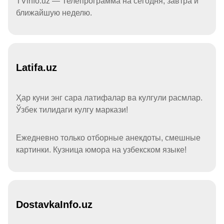
TVinfo.uz — Телепрограмма на сегодня, завтра и
ближайшую неделю.
Latifa.uz
Ҳар куни энг сара латифалар ва кулгули расмлар.
Ўзбек тилидаги кулгу маркази!
Ежедневно только отборные анекдоты, смешные
картинки. Кузница юмора на узбекском языке!
DostavkaInfo.uz