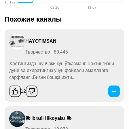
Похожие каналы
HAYOTIMSAN
Творчество · 89,445
Ҳаётингизда шунчаки кун ўтказманг. Вақтингизни
дунё ва охиратингиз учун фойдали амалларга
сарфланг...Бизни бошқа ижти...
12
📚 Ibratli Hikoyalar 📚