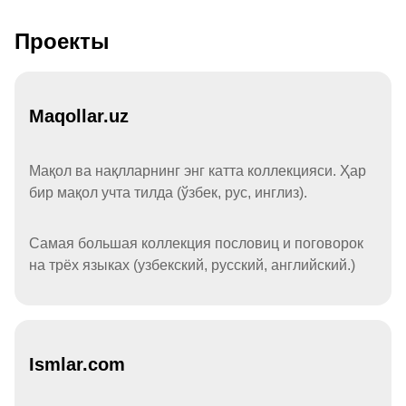
Проекты
Maqollar.uz
Мақол ва нақлларнинг энг катта коллекцияси. Ҳар
бир мақол учта тилда (ўзбек, рус, инглиз).
Самая большая коллекция пословиц и поговорок
на трёх языках (узбекский, русский, английский.)
Ismlar.com