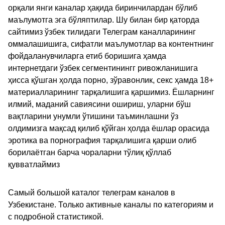
орқали янги каналар ҳақида биринчилардан бўлиб
маълумотга эга бўляптилар. Шу билан бир қаторда
сайтимиз ўзбек тилидаги Телеграм каналларининг
оммалашишига, сифатли маълумотлар ва контентнинг
фойдаланувчиларга етиб боришига ҳамда
интернетдаги ўзбек сегментинингг ривожланишига
ҳисса қўшган ҳолда порно, зўравонлик, секс ҳамда 18+
материалларининг тарқалишига қаршимиз. Ёшларнинг
илмий, маданий савиясини ошириш, уларни бўш
вақтларини унумли ўтишини таъминлашни ўз
олдимизга мақсад қилиб қўйган ҳолда ёшлар орасида
эротика ва порнография тарқалишига қарши олиб
борилаётган барча чораларни тўлиқ қўллаб
қувватлаймиз
Самый большой каталог телеграм каналов в
Узбекистане. Только активные каналы по категориям и
с подробной статистикой.