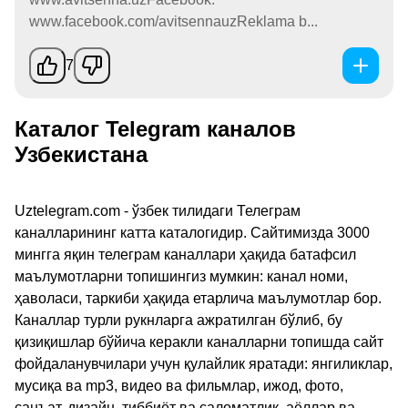
www.facebook.com/avitsennauzReklama b...
7
Каталог Telegram каналов
Узбекистана
Uztelegram.com - ўзбек тилидаги Телеграм
каналларининг катта каталогидир. Сайтимизда 3000
мингга яқин телеграм каналлари ҳақида батафсил
маълумотларни топишингиз мумкин: канал номи,
ҳаволаси, таркиби ҳақида етарлича маълумотлар бор.
Каналлар турли рукнларга ажратилган бўлиб, бу
қизиқишлар бўйича керакли каналларни топишда сайт
фойдаланувчилари учун қулайлик яратади: янгиликлар,
мусиқа ва mp3, видео ва фильмлар, ижод, фото,
санъат, дизайн, тиббиёт ва саломатлик, аёллар ва