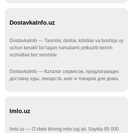
DostavkaInfo.uz
DostavkaInfo — Taomlar, dorilar, kitoblar va boshqa uy
uchun kerakli boʻlagan narsalarni yetkazib berish
xizmatlari bor servislar.
DostavkaInfo — Каталог сервисов, предлагающих
доставку еды, лекарств, книг и товаров для дома.
Imlo.uz
Imlo.uz — Oʻzbek tilining imlo lugʻati. Saytda 85 000