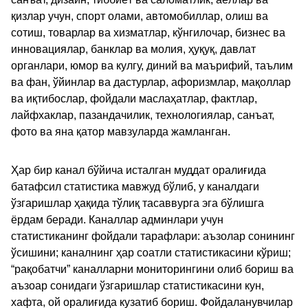
қизлар учун, спорт олами, автомобиллар, олиш ва
сотиш, товарлар ва хизматлар, кўнгилочар, бизнес ва
инновациялар, банклар ва молия, ҳуқуқ, давлат
органлари, юмор ва кулгу, диний ва маърифий, таълим
ва фан, ўйинлар ва дастурлар, афоризмлар, мақоллар
ва иқтибослар, фойдали маслаҳатлар, фактлар,
лайфхаклар, пазандачилик, технологиялар, санъат,
фото ва яна қатор мавзуларда жамланган.
Ҳар бир канал бўйича исталган муддат оралиғида
батафсил статистика мавжуд бўлиб, у каналдаги
ўзгаришлар ҳақида тўлиқ тасаввурга эга бўлишга
ёрдам беради. Каналлар админлари учун
статистиканинг фойдали тарафлари: аъзолар сонининг
ўсишини; каналнинг ҳар соатли статистикасини кўриш;
“рақобатчи” каналларни мониторингини олиб бориш ва
аъзоар сонидаги ўзгаришлар статистикасини кун,
хафта, ой оралиғида кузатиб бориш. Фойдаланувчилар