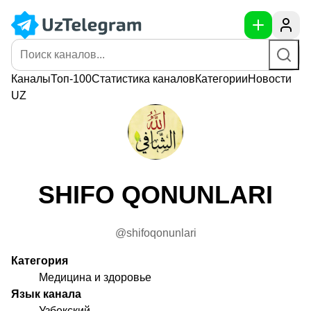
Каналы
Топ-100
Статистика
каналов
Категории
Новости
UZ
SHIFO QONUNLARI
@shifoqonunlari
Категория
Медицина и здоровье
Язык канала
Узбекский