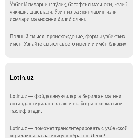
Ўзбек Исмларнинг тўлиқ, батафсил маъноси, келиб
чиқиши, шакллари. Ўзингиз ва яқинларингизни
исмлари маъносини билиб олинг.
Полный смысл, происхождение, формы узбекских
имён. Узнайте смысл своего имени и имён близких.
Lotin.uz
Lotin.uz — фойдаланувчиларга берилган матнни
лотиндан кириллга ва аксинча ўгириш хизматини
таклиф этади.
Lotin.uz — поможет транслитерировать с узбекской
кириллицы на латиницу и обратно. Легко!