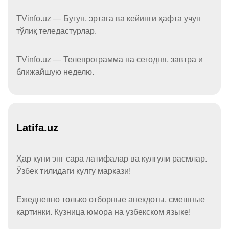
TVinfo.uz — Бугун, эртага ва кейинги ҳафта учун
тўлиқ теледастурлар.
TVinfo.uz — Телепрограмма на сегодня, завтра и
ближайшую неделю.
Latifa.uz
Ҳар куни энг сара латифалар ва кулгули расмлар.
Ўзбек тилидаги кулгу маркази!
Ежедневно только отборные анекдоты, смешные
картинки. Кузница юмора на узбекском языке!