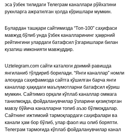
эса ўзбек тилидаги Телеграм каналлари рўйхатини
рукнларга ажратилган ҳолда кўришлари мумкин.
Булардан ташқари сайтимизда “Топ-100” саҳифаси
мавжуд бўлиб унда ўзбек каналларининг ҳаққоний
рейтингини улардаги батафсил ўзгаришлари билан
кузатиш имконияти мавжуддир.
Uztelegram.com сайти каталоги доимий равишда
янгиланиб тўлдириб борилади. “Янги каналлар” номли
алоҳида саҳифамизда сайтга қўшилган барча янги
каналлар ҳақидаги маълумотларни батафсил кўриш
мумкин. Сайтимиз орқали кўплаб каналлар оммага
танилмоқда, фойдаланувчилар ўзларини қизиқтирган
мавзу бўйича каналларни топиб аъзо бўлмоқдалар.
Сайтнинг ижтимоий тармоқлардаги саҳифалари ва
канали ҳам бор бўлиб, улар фаол иш олиб боряпти.
Телеграм тармоғида кўплаб фойдаланувчилар канал