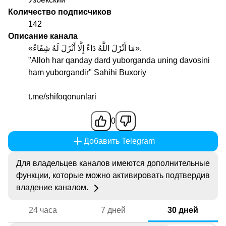
Количество подписчиков
142
Описание канала
«مَا أَنْزَلَ اللَّهُ دَاءً إِلَّا أَنْزَلَ لَهُ شِفَاءً».
"Alloh har qanday dard yuborganda uning davosini
ham yuborgandir" Sahihi Buxoriy
t.me/shifoqonunlari
0
Добавить Telegram
Для владельцев каналов имеются дополнительные
функции, которые можно активировать подтвердив
владение каналом.
24 часа
7 дней
30 дней