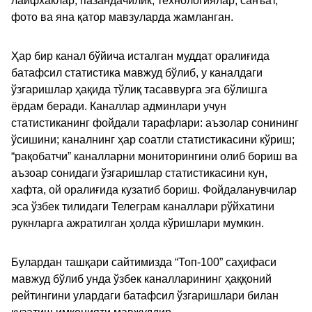
лайфхаклар, пазандачилик, технологиялар, санъат,
фото ва яна қатор мавзуларда жамланган.
Ҳар бир канал бўйича исталган муддат оралиғида
батафсил статистика мавжуд бўлиб, у каналдаги
ўзгаришлар ҳақида тўлиқ тасаввурга эга бўлишга
ёрдам беради. Каналлар админлари учун
статистиканинг фойдали тарафлари: аъзолар сонининг
ўсишини; каналнинг ҳар соатли статистикасини кўриш;
“рақобатчи” каналларни мониторингини олиб бориш ва
аъзоар сонидаги ўзгаришлар статистикасини кун,
хафта, ой оралиғида кузатиб бориш. Фойдаланувчилар
эса ўзбек тилидаги Телеграм каналлари рўйхатини
рукнларга ажратилган ҳолда кўришлари мумкин.
Булардан ташқари сайтимизда “Топ-100” саҳифаси
мавжуд бўлиб унда ўзбек каналларининг ҳаққоний
рейтингини улардаги батафсил ўзгаришлари билан