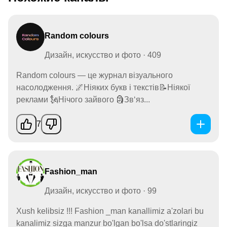
Random colours
Дизайн, искусство и фото · 409
Random colours — це журнал візуального
насолодження. 🌌Ніяких букв і текстів📝Ніякої
реклами 🗽Нічого зайвого 🗿Зв‘яз...
7
Fashion_man
Дизайн, искусство и фото · 99
Xush kelibsiz !!! Fashion _man kanallimiz a'zolari bu
kanalimiz sizga manzur bo'lgan bo'lsa do'stlaringiz