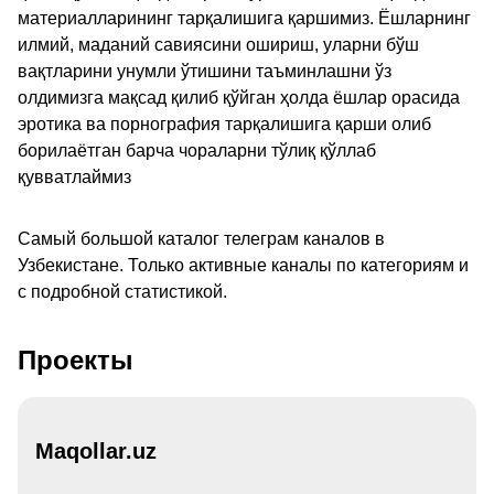
материалларининг тарқалишига қаршимиз. Ёшларнинг
илмий, маданий савиясини ошириш, уларни бўш
вақтларини унумли ўтишини таъминлашни ўз
олдимизга мақсад қилиб қўйган ҳолда ёшлар орасида
эротика ва порнография тарқалишига қарши олиб
борилаётган барча чораларни тўлиқ қўллаб
қувватлаймиз
Самый большой каталог телеграм каналов в
Узбекистане. Только активные каналы по категориям и
с подробной статистикой.
Проекты
Maqollar.uz