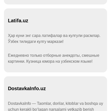
Latifa.uz
Ҳар куни энг сара латифалар ва кулгули расмлар.
Ўзбек тилидаги кулгу маркази!
Ежедневно только отборные анекдоты, смешные
картинки. Кузница юмора на узбекском языке!
DostavkaInfo.uz
DostavkaInfo — Taomlar, dorilar, kitoblar va boshqa uy
uchun kerakli boʻlagan narsalarni yetkazib berish