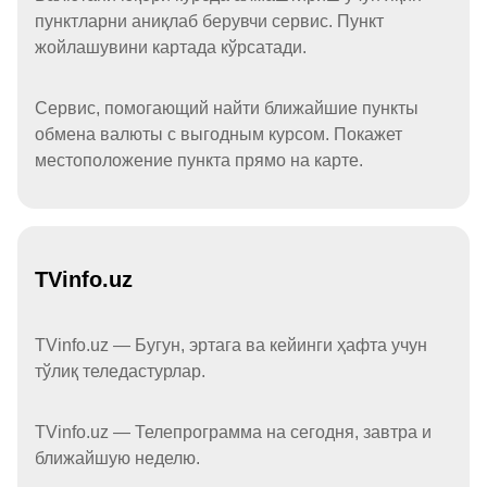
пунктларни аниқлаб берувчи сервис. Пункт
жойлашувини картада кўрсатади.
Сервис, помогающий найти ближайшие пункты
обмена валюты с выгодным курсом. Покажет
местоположение пункта прямо на карте.
TVinfo.uz
TVinfo.uz — Бугун, эртага ва кейинги ҳафта учун
тўлиқ теледастурлар.
TVinfo.uz — Телепрограмма на сегодня, завтра и
ближайшую неделю.