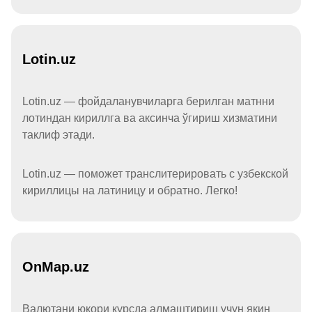
Lotin.uz
Lotin.uz — фойдаланувчиларга берилган матнни
лотиндан кириллга ва аксинча ўгириш хизматини
таклиф этади.
Lotin.uz — поможет транслитерировать с узбекской
кириллицы на латиницу и обратно. Легко!
OnMap.uz
Валютани юқори курсда алмаштириш учун яқин