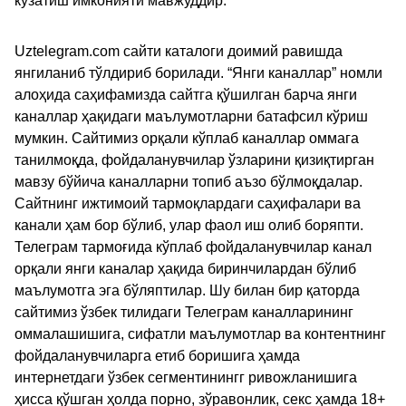
кузатиш имконияти мавжуддир.
Uztelegram.com сайти каталоги доимий равишда
янгиланиб тўлдириб борилади. “Янги каналлар” номли
алоҳида саҳифамизда сайтга қўшилган барча янги
каналлар ҳақидаги маълумотларни батафсил кўриш
мумкин. Сайтимиз орқали кўплаб каналлар оммага
танилмоқда, фойдаланувчилар ўзларини қизиқтирган
мавзу бўйича каналларни топиб аъзо бўлмоқдалар.
Сайтнинг ижтимоий тармоқлардаги саҳифалари ва
канали ҳам бор бўлиб, улар фаол иш олиб боряпти.
Телеграм тармоғида кўплаб фойдаланувчилар канал
орқали янги каналар ҳақида биринчилардан бўлиб
маълумотга эга бўляптилар. Шу билан бир қаторда
сайтимиз ўзбек тилидаги Телеграм каналларининг
оммалашишига, сифатли маълумотлар ва контентнинг
фойдаланувчиларга етиб боришига ҳамда
интернетдаги ўзбек сегментинингг ривожланишига
ҳисса қўшган ҳолда порно, зўравонлик, секс ҳамда 18+