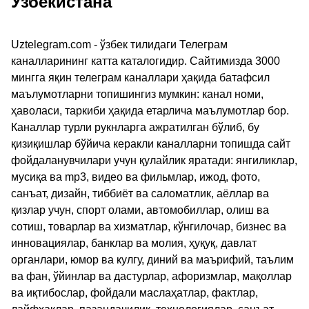
Узбекистана
Uztelegram.com - ўзбек тилидаги Телеграм
каналларининг катта каталогидир. Сайтимизда 3000
мингга яқин телеграм каналлари ҳақида батафсил
маълумотларни топишингиз мумкин: канал номи,
ҳаволаси, таркиби ҳақида етарлича маълумотлар бор.
Каналлар турли рукнларга ажратилган бўлиб, бу
қизиқишлар бўйича керакли каналларни топишда сайт
фойдаланувчилари учун қулайлик яратади: янгиликлар,
мусиқа ва mp3, видео ва фильмлар, ижод, фото,
санъат, дизайн, тиббиёт ва саломатлик, аёллар ва
қизлар учун, спорт олами, автомобиллар, олиш ва
сотиш, товарлар ва хизматлар, кўнгилочар, бизнес ва
инновациялар, банклар ва молия, ҳуқуқ, давлат
органлари, юмор ва кулгу, диний ва маърифий, таълим
ва фан, ўйинлар ва дастурлар, афоризмлар, мақоллар
ва иқтибослар, фойдали маслаҳатлар, фактлар,