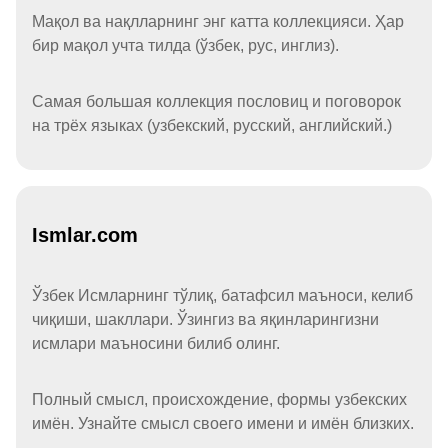
Мақол ва нақлларнинг энг катта коллекцияси. Ҳар
бир мақол учта тилда (ўзбек, рус, инглиз).
Самая большая коллекция пословиц и поговорок
на трёх языках (узбекский, русский, английский.)
Ismlar.com
Ўзбек Исмларнинг тўлиқ, батафсил маъноси, келиб
чиқиши, шакллари. Ўзингиз ва яқинларингизни
исмлари маъносини билиб олинг.
Полный смысл, происхождение, формы узбекских
имён. Узнайте смысл своего имени и имён близких.