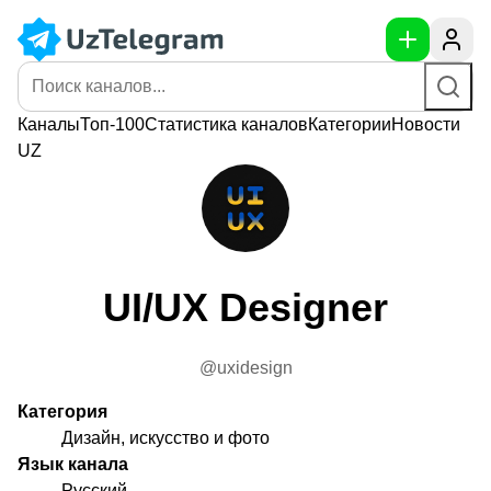
Каналы
Топ-100
Статистика
каналов
Категории
Новости
UZ
UI/UX Designer
@uxidesign
Категория
Дизайн, искусство и фото
Язык канала
Русский