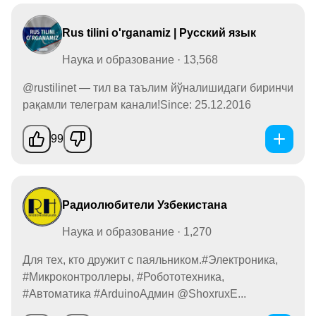
Rus tilini o'rganamiz | Русский язык
Наука и образование · 13,568
@rustilinet — тил ва таълим йўналишидаги биринчи
рақамли телеграм канали!Since: 25.12.2016
99
Радиолюбители Узбекистана
Наука и образование · 1,270
Для тех, кто дружит с паяльником.#Электроника,
#Микроконтроллеры, #Робототехника,
#Автоматика #ArduinoАдмин @ShoxruxE...