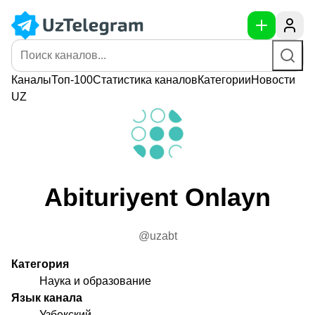
Каналы
Топ-100
Статистика
каналов
Категории
Новости
UZ
Abituriyent Onlayn
@uzabt
Категория
Наука и образование
Язык канала
Узбекский