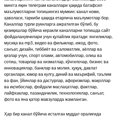
мингга яқин телеграм каналлари ҳақида батафсил
маълумотларни топишингиз мумкин: канал номи,
ҳаволаси, таркиби ҳақида етарлича маълумотлар бор.
Каналлар турли рукнларга ажратилган бўлиб, бу
қизиқишлар бўйича керакли каналларни топишда сайт
фойдаланувчилари учун қулайлик яратади: янгиликлар,
мусиқа ва mp3, видео ва фильмлар, ижод, фото,
санъат, дизайн, тиббиёт ва саломатлик, аёллар ва
қизлар учун, спорт олами, автомобиллар, олиш ва
сотиш, товарлар ва хизматлар, кўнгилочар, бизнес ва
инновациялар, банклар ва молия, ҳуқуқ, давлат
органлари, юмор ва кулгу, диний ва маърифий, таълим
ва фан, ўйинлар ва дастурлар, афоризмлар, мақоллар
ва иқтибослар, фойдали маслаҳатлар, фактлар,
лайфхаклар, пазандачилик, технологиялар, санъат,
фото ва яна қатор мавзуларда жамланган.
Ҳар бир канал бўйича исталган муддат оралиғида