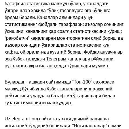
батафсил статистика мавжуд бўлиб, у каналдаги
ўзгаришлар ҳақида тўлиқ тасаввурга эга бўлишга
ёрдам беради. Каналлар админлари учун
статистиканинг фойдали тарафлари: аъзолар сонининг
ўсишини; каналнинг ҳар соатли статистикасини кўриш;
“рақобатчи” каналларни мониторингини олиб бориш ва
аъзоар сонидаги ўзгаришлар статистикасини кун,
хафта, ой оралиғида кузатиб бориш. Фойдаланувчилар
эса ўзбек тилидаги Телеграм каналлари рўйхатини
рукнларга ажратилган ҳолда кўришлари мумкин.
Булардан ташқари сайтимизда “Топ-100” саҳифаси
мавжуд бўлиб унда ўзбек каналларининг ҳаққоний
рейтингини улардаги батафсил ўзгаришлари билан
кузатиш имконияти мавжуддир.
Uztelegram.com сайти каталоги доимий равишда
янгиланиб тўлдириб борилади. “Янги каналлар” номли