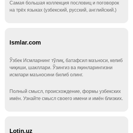
Самая большая коллекция пословиц и поговорок
на трёх языках (узбекский, русский, английский.)
Ismlar.com
Ўзбек Исмларнинг тўлиқ, батафсил маъноси, келиб
чиқиши, шакллари. Ўзингиз ва яқинларингизни
исмлари маъносини билиб олинг.
Полный смысл, происхождение, формы узбекских
имён. Узнайте смысл своего имени и имён близких.
Lotin.uz