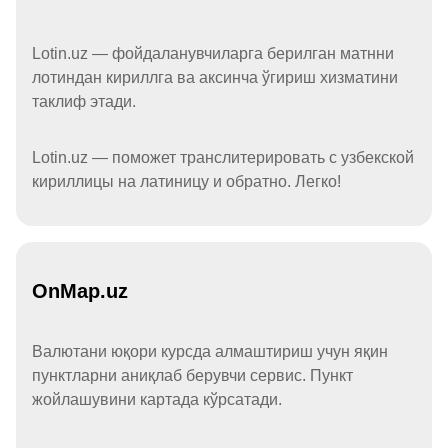
Lotin.uz — фойдаланувчиларга берилган матнни
лотиндан кириллга ва аксинча ўгириш хизматини
таклиф этади.
Lotin.uz — поможет транслитерировать с узбекской
кириллицы на латиницу и обратно. Легко!
OnMap.uz
Валютани юқори курсда алмаштириш учун яқин
пунктларни аниқлаб берувчи сервис. Пункт
жойлашувини картада кўрсатади.