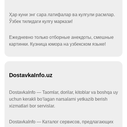
Ҳар куни энг сара латифалар ва кулгули расмлар.
Ўзбек тилидаги кулгу маркази!
Ежедневно только отборные анекдоты, смешные
картинки. Кузница юмора на узбекском языке!
DostavkaInfo.uz
DostavkaInfo — Taomlar, dorilar, kitoblar va boshqa uy
uchun kerakli boʻlagan narsalarni yetkazib berish
xizmatlari bor servislar.
DostavkaInfo — Каталог сервисов, предлагающих