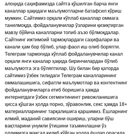
алоҳида саҳифамизда сайтга қўшилган барча янги
каналлар ҳақидаги маълумотларни батафсил кўриш
мумкин. Сайтимиз орқали кўплаб каналлар оммага
танилмоқда, фойдаланувчилар ўзларини қизиқтирган
мавзу бўйича каналларни топиб аъзо бўлмоқдалар.
Сайтнинг ижтимоий тармоқлардаги саҳифалари ва
канали ҳам бор бўлиб, улар фаол иш олиб боряпти.
Телеграм тармоғида кўплаб фойдаланувчилар канал
орқали янги каналар ҳақида биринчилардан бўлиб
маълумотга эга бўляптилар. Шу билан бир қаторда
сайтимиз ўзбек тилидаги Телеграм каналларининг
оммалашишига, сифатли маълумотлар ва контентнинг
фойдаланувчиларга етиб боришига ҳамда
интернетдаги ўзбек сегментинингг ривожланишига
ҳисса қўшган ҳолда порно, зўравонлик, секс ҳамда 18+
материалларининг тарқалишига қаршимиз. Ёшларнинг
илмий, маданий савиясини ошириш, уларни бўш
вақтларини унумли ўтишини таъминлашни ўз
олдимизга мақсад қилиб қўйган ҳолда ёшлар орасида