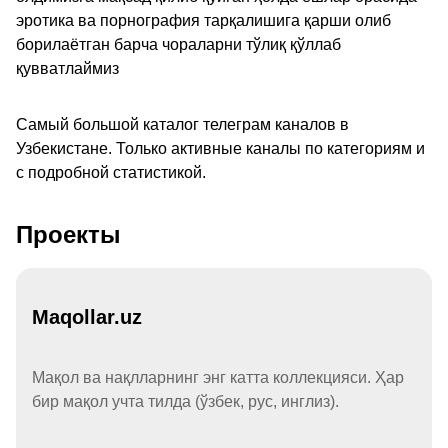
эротика ва порнография тарқалишига қарши олиб
борилаётган барча чораларни тўлиқ қўллаб
қувватлаймиз
Самый большой каталог телеграм каналов в
Узбекистане. Только активные каналы по категориям и
с подробной статистикой.
Проекты
Maqollar.uz
Мақол ва нақлларнинг энг катта коллекцияси. Ҳар
бир мақол учта тилда (ўзбек, рус, инглиз).