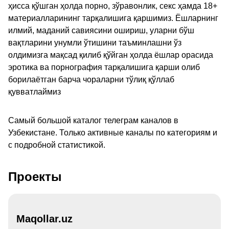
ҳисса қўшган ҳолда порно, зўравонлик, секс ҳамда 18+
материалларининг тарқалишига қаршимиз. Ёшларнинг
илмий, маданий савиясини ошириш, уларни бўш
вақтларини унумли ўтишини таъминлашни ўз
олдимизга мақсад қилиб қўйган ҳолда ёшлар орасида
эротика ва порнография тарқалишига қарши олиб
борилаётган барча чораларни тўлиқ қўллаб
қувватлаймиз
Самый большой каталог телеграм каналов в
Узбекистане. Только активные каналы по категориям и
с подробной статистикой.
Проекты
Maqollar.uz