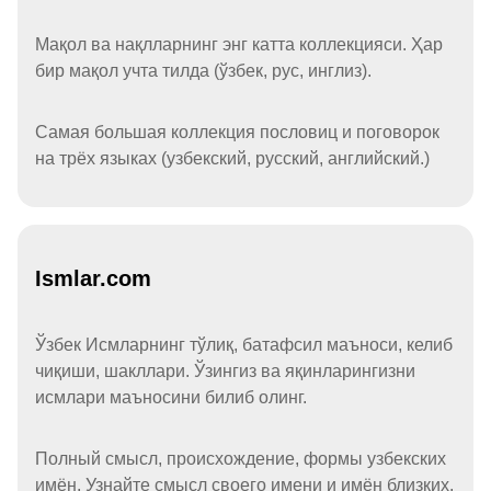
Мақол ва нақлларнинг энг катта коллекцияси. Ҳар
бир мақол учта тилда (ўзбек, рус, инглиз).
Самая большая коллекция пословиц и поговорок
на трёх языках (узбекский, русский, английский.)
Ismlar.com
Ўзбек Исмларнинг тўлиқ, батафсил маъноси, келиб
чиқиши, шакллари. Ўзингиз ва яқинларингизни
исмлари маъносини билиб олинг.
Полный смысл, происхождение, формы узбекских
имён. Узнайте смысл своего имени и имён близких.