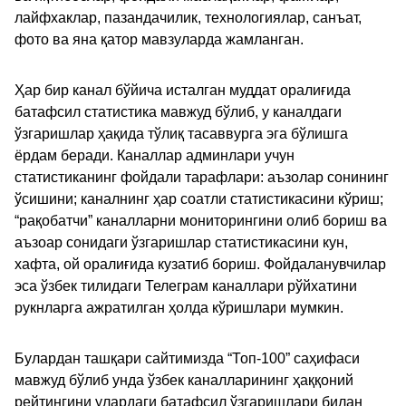
лайфхаклар, пазандачилик, технологиялар, санъат,
фото ва яна қатор мавзуларда жамланган.
Ҳар бир канал бўйича исталган муддат оралиғида
батафсил статистика мавжуд бўлиб, у каналдаги
ўзгаришлар ҳақида тўлиқ тасаввурга эга бўлишга
ёрдам беради. Каналлар админлари учун
статистиканинг фойдали тарафлари: аъзолар сонининг
ўсишини; каналнинг ҳар соатли статистикасини кўриш;
“рақобатчи” каналларни мониторингини олиб бориш ва
аъзоар сонидаги ўзгаришлар статистикасини кун,
хафта, ой оралиғида кузатиб бориш. Фойдаланувчилар
эса ўзбек тилидаги Телеграм каналлари рўйхатини
рукнларга ажратилган ҳолда кўришлари мумкин.
Булардан ташқари сайтимизда “Топ-100” саҳифаси
мавжуд бўлиб унда ўзбек каналларининг ҳаққоний
рейтингини улардаги батафсил ўзгаришлари билан