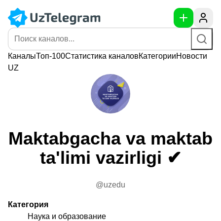
Каналы
Топ-100
Статистика
каналов
Категории
Новости
UZ
Maktabgacha va maktab
ta'limi vazirligi ✔
@uzedu
Категория
Наука и образование