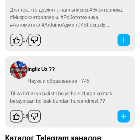
Для тех, кто дружит с паяльником.#Электроника,
#Микроконтроллеры, #Робототехника,
#Автоматика #ArduinoАдмин @ShoxruxE...
17
Ingliz Uz ??
Наука и образование · 745
Til va ta'lim yo'nalishi bo'yicha sizlarga ko'mak
berayotkan bo'lsak bundan hursandmiz! ??
16
Каталог Telegram каналов