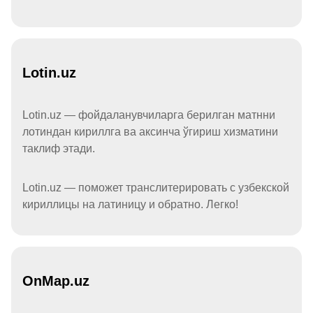
Lotin.uz
Lotin.uz — фойдаланувчиларга берилган матнни
лотиндан кириллга ва аксинча ўгириш хизматини
таклиф этади.
Lotin.uz — поможет транслитерировать с узбекской
кириллицы на латиницу и обратно. Легко!
OnMap.uz