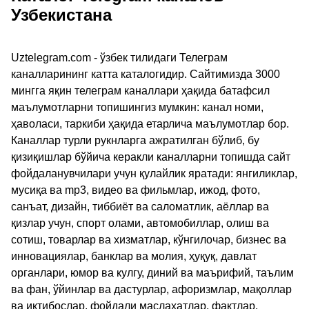
Узбекистана
Uztelegram.com - ўзбек тилидаги Телеграм
каналларининг катта каталогидир. Сайтимизда 3000
мингга яқин телеграм каналлари ҳақида батафсил
маълумотларни топишингиз мумкин: канал номи,
ҳаволаси, таркиби ҳақида етарлича маълумотлар бор.
Каналлар турли рукнларга ажратилган бўлиб, бу
қизиқишлар бўйича керакли каналларни топишда сайт
фойдаланувчилари учун қулайлик яратади: янгиликлар,
мусиқа ва mp3, видео ва фильмлар, ижод, фото,
санъат, дизайн, тиббиёт ва саломатлик, аёллар ва
қизлар учун, спорт олами, автомобиллар, олиш ва
сотиш, товарлар ва хизматлар, кўнгилочар, бизнес ва
инновациялар, банклар ва молия, ҳуқуқ, давлат
органлари, юмор ва кулгу, диний ва маърифий, таълим
ва фан, ўйинлар ва дастурлар, афоризмлар, мақоллар
ва иқтибослар, фойдали маслаҳатлар, фактлар,