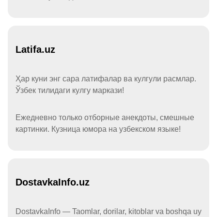
Latifa.uz
Ҳар куни энг сара латифалар ва кулгули расмлар.
Ўзбек тилидаги кулгу маркази!
Ежедневно только отборные анекдоты, смешные
картинки. Кузница юмора на узбекском языке!
DostavkaInfo.uz
DostavkaInfo — Taomlar, dorilar, kitoblar va boshqa uy