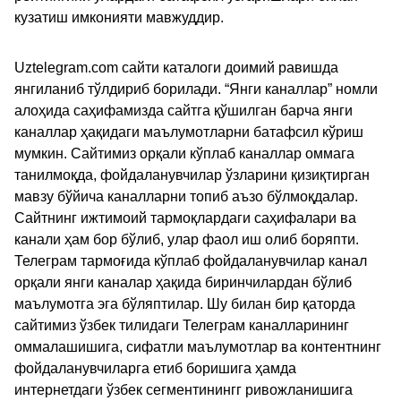
кузатиш имконияти мавжуддир.
Uztelegram.com сайти каталоги доимий равишда
янгиланиб тўлдириб борилади. “Янги каналлар” номли
алоҳида саҳифамизда сайтга қўшилган барча янги
каналлар ҳақидаги маълумотларни батафсил кўриш
мумкин. Сайтимиз орқали кўплаб каналлар оммага
танилмоқда, фойдаланувчилар ўзларини қизиқтирган
мавзу бўйича каналларни топиб аъзо бўлмоқдалар.
Сайтнинг ижтимоий тармоқлардаги саҳифалари ва
канали ҳам бор бўлиб, улар фаол иш олиб боряпти.
Телеграм тармоғида кўплаб фойдаланувчилар канал
орқали янги каналар ҳақида биринчилардан бўлиб
маълумотга эга бўляптилар. Шу билан бир қаторда
сайтимиз ўзбек тилидаги Телеграм каналларининг
оммалашишига, сифатли маълумотлар ва контентнинг
фойдаланувчиларга етиб боришига ҳамда
интернетдаги ўзбек сегментинингг ривожланишига