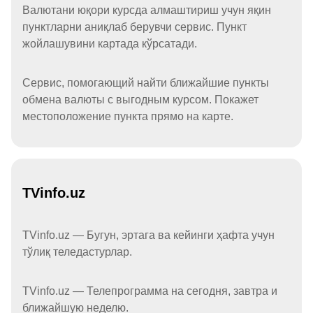
Валютани юқори курсда алмаштириш учун яқин
пунктларни аниқлаб берувчи сервис. Пункт
жойлашувини картада кўрсатади.
Сервис, помогающий найти ближайшие пункты
обмена валюты с выгодным курсом. Покажет
местоположение пункта прямо на карте.
TVinfo.uz
TVinfo.uz — Бугун, эртага ва кейинги ҳафта учун
тўлиқ теледастурлар.
TVinfo.uz — Телепрограмма на сегодня, завтра и
ближайшую неделю.