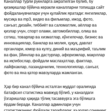
Каналлар турли рукнларга ажратилган бўлиб, бу
қизиқишлар бўйича керакли каналларни топишда сайт
фойдаланувчилари учун қулайлик яратади: янгиликлар,
мусиқа ва mp3, видео ва фильмлар, ижод, фото,
санъат, дизайн, тиббиёт ва саломатлик, аёллар ва
қизлар учун, спорт олами, автомобиллар, олиш ва
сотиш, товарлар ва хизматлар, кўнгилочар, бизнес ва
инновациялар, банклар ва молия, ҳуқуқ, давлат
органлари, юмор ва кулгу, диний ва маърифий, таълим
ва фан, ўйинлар ва дастурлар, афоризмлар, мақоллар
ва иқтибослар, фойдали маслаҳатлар, фактлар,
лайфхаклар, пазандачилик, технологиялар, санъат,
фото ва яна қатор мавзуларда жамланган.
Ҳар бир канал бўйича исталган муддат оралиғида
батафсил статистика мавжуд бўлиб, у каналдаги
ўзгаришлар ҳақида тўлиқ тасаввурга эга бўлишга
ёрдам беради. Каналлар админлари учун
статистиканинг фойдали тарафлари: аъзолар сонининг