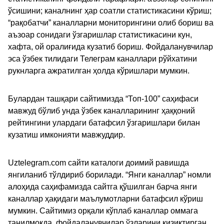
ўсишини; каналнинг ҳар соатли статистикасини кўриш;
“рақобатчи” каналларни мониторингини олиб бориш ва
аъзоар сонидаги ўзгаришлар статистикасини кун,
хафта, ой оралиғида кузатиб бориш. Фойдаланувчилар
эса ўзбек тилидаги Телеграм каналлари рўйхатини
рукнларга ажратилган ҳолда кўришлари мумкин.
Булардан ташқари сайтимизда “Топ-100” саҳифаси
мавжуд бўлиб унда ўзбек каналларининг ҳаққоний
рейтингини улардаги батафсил ўзгаришлари билан
кузатиш имконияти мавжуддир.
Uztelegram.com сайти каталоги доимий равишда
янгиланиб тўлдириб борилади. “Янги каналлар” номли
алоҳида саҳифамизда сайтга қўшилган барча янги
каналлар ҳақидаги маълумотларни батафсил кўриш
мумкин. Сайтимиз орқали кўплаб каналлар оммага
танилмоқда, фойдаланувчилар ўзларини қизиқтирган