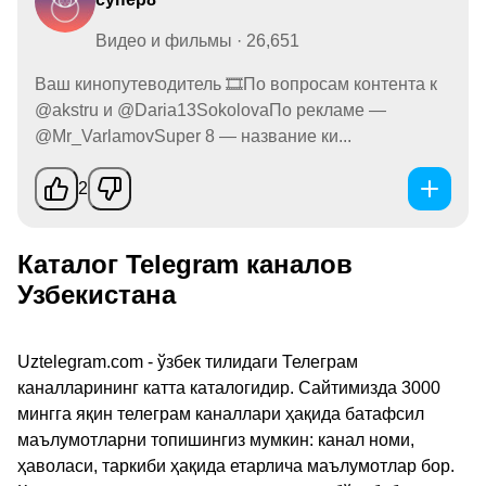
Видео и фильмы · 26,651
Ваш кинопутеводитель 🎞По вопросам контента к
@akstru и @Daria13SokolovaПо рекламе —
@Mr_VarlamovSuper 8 — название ки...
2
Каталог Telegram каналов
Узбекистана
Uztelegram.com - ўзбек тилидаги Телеграм
каналларининг катта каталогидир. Сайтимизда 3000
мингга яқин телеграм каналлари ҳақида батафсил
маълумотларни топишингиз мумкин: канал номи,
ҳаволаси, таркиби ҳақида етарлича маълумотлар бор.