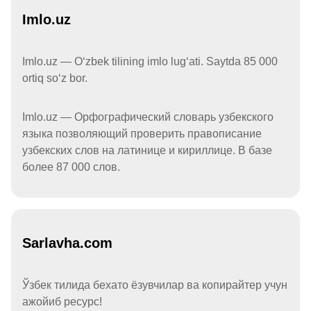
Imlo.uz
Imlo.uz — Oʻzbek tilining imlo lugʻati. Saytda 85 000
ortiq soʻz bor.
Imlo.uz — Орфографический словарь узбекского
языка позволяющий проверить правописание
узбекских слов на латинице и кириллице. В базе
более 87 000 слов.
Sarlavha.com
Ўзбек тилида бехато ёзувчилар ва копирайтер учун
ажойиб ресурс!