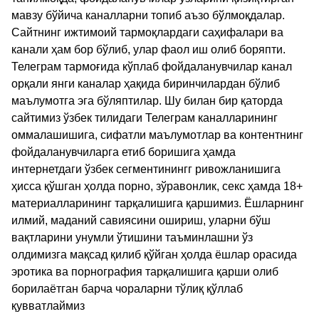
мавзу бўйича каналларни топиб аъзо бўлмоқдалар.
Сайтнинг ижтимоий тармоқлардаги саҳифалари ва
канали ҳам бор бўлиб, улар фаол иш олиб боряпти.
Телеграм тармоғида кўплаб фойдаланувчилар канал
орқали янги каналар ҳақида биринчилардан бўлиб
маълумотга эга бўляптилар. Шу билан бир қаторда
сайтимиз ўзбек тилидаги Телеграм каналларининг
оммалашишига, сифатли маълумотлар ва контентнинг
фойдаланувчиларга етиб боришига ҳамда
интернетдаги ўзбек сегментинингг ривожланишига
ҳисса қўшган ҳолда порно, зўравонлик, секс ҳамда 18+
материалларининг тарқалишига қаршимиз. Ёшларнинг
илмий, маданий савиясини ошириш, уларни бўш
вақтларини унумли ўтишини таъминлашни ўз
олдимизга мақсад қилиб қўйган ҳолда ёшлар орасида
эротика ва порнография тарқалишига қарши олиб
борилаётган барча чораларни тўлиқ қўллаб
қувватлаймиз