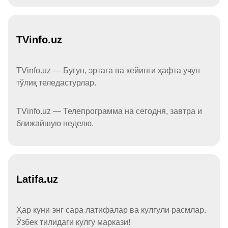
TVinfo.uz
TVinfo.uz — Бугун, эртага ва кейинги ҳафта учун
тўлиқ теледастурлар.
TVinfo.uz — Телепрограмма на сегодня, завтра и
ближайшую неделю.
Latifa.uz
Ҳар куни энг сара латифалар ва кулгули расмлар.
Ўзбек тилидаги кулгу маркази!