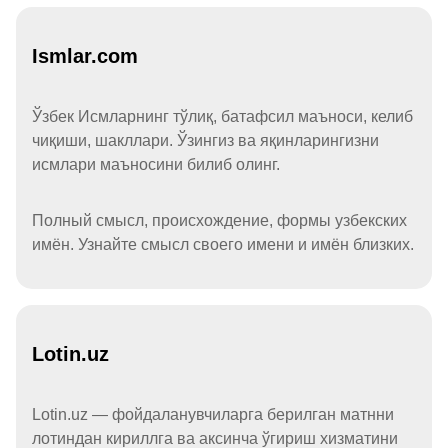
Ismlar.com
Ўзбек Исмларнинг тўлиқ, батафсил маъноси, келиб
чиқиши, шакллари. Ўзингиз ва яқинларингизни
исмлари маъносини билиб олинг.
Полный смысл, происхождение, формы узбекских
имён. Узнайте смысл своего имени и имён близких.
Lotin.uz
Lotin.uz — фойдаланувчиларга берилган матнни
лотиндан кириллга ва аксинча ўгириш хизматини