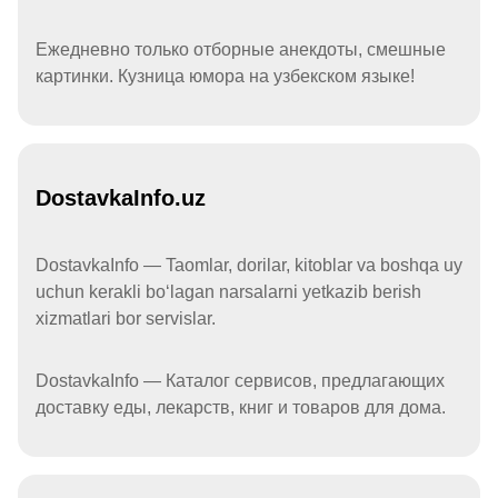
Ежедневно только отборные анекдоты, смешные
картинки. Кузница юмора на узбекском языке!
DostavkaInfo.uz
DostavkaInfo — Taomlar, dorilar, kitoblar va boshqa uy
uchun kerakli boʻlagan narsalarni yetkazib berish
xizmatlari bor servislar.
DostavkaInfo — Каталог сервисов, предлагающих
доставку еды, лекарств, книг и товаров для дома.