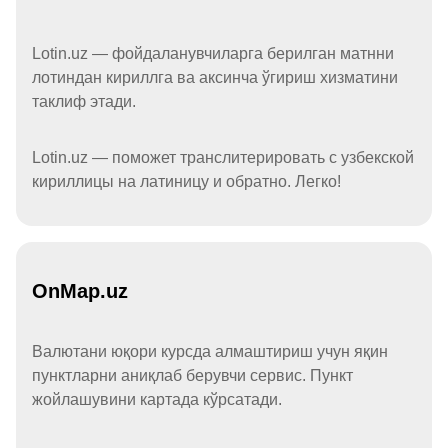
Lotin.uz — фойдаланувчиларга берилган матнни
лотиндан кириллга ва аксинча ўгириш хизматини
таклиф этади.
Lotin.uz — поможет транслитерировать с узбекской
кириллицы на латиницу и обратно. Легко!
OnMap.uz
Валютани юқори курсда алмаштириш учун яқин
пунктларни аниқлаб берувчи сервис. Пункт
жойлашувини картада кўрсатади.