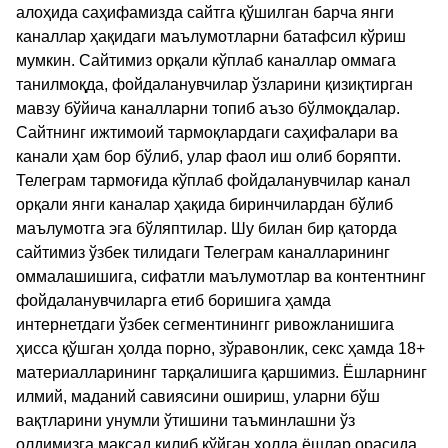
алоҳида саҳифамизда сайтга қўшилган барча янги
каналлар ҳақидаги маълумотларни батафсил кўриш
мумкин. Сайтимиз орқали кўплаб каналлар оммага
танилмоқда, фойдаланувчилар ўзларини қизиқтирган
мавзу бўйича каналларни топиб аъзо бўлмоқдалар.
Сайтнинг ижтимоий тармоқлардаги саҳифалари ва
канали ҳам бор бўлиб, улар фаол иш олиб боряпти.
Телеграм тармоғида кўплаб фойдаланувчилар канал
орқали янги каналар ҳақида биринчилардан бўлиб
маълумотга эга бўляптилар. Шу билан бир қаторда
сайтимиз ўзбек тилидаги Телеграм каналларининг
оммалашишига, сифатли маълумотлар ва контентнинг
фойдаланувчиларга етиб боришига ҳамда
интернетдаги ўзбек сегментинингг ривожланишига
ҳисса қўшган ҳолда порно, зўравонлик, секс ҳамда 18+
материалларининг тарқалишига қаршимиз. Ёшларнинг
илмий, маданий савиясини ошириш, уларни бўш
вақтларини унумли ўтишини таъминлашни ўз
олдимизга мақсад қилиб қўйган ҳолда ёшлар орасида