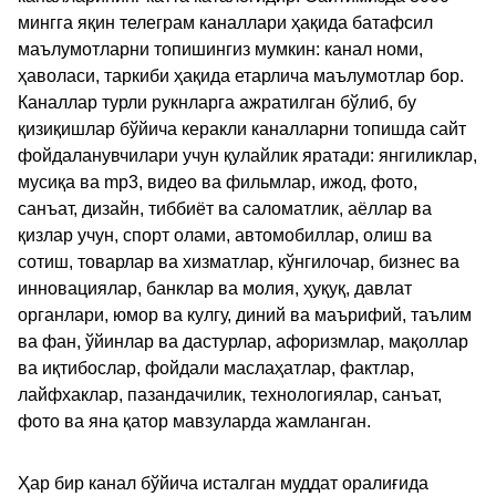
мингга яқин телеграм каналлари ҳақида батафсил
маълумотларни топишингиз мумкин: канал номи,
ҳаволаси, таркиби ҳақида етарлича маълумотлар бор.
Каналлар турли рукнларга ажратилган бўлиб, бу
қизиқишлар бўйича керакли каналларни топишда сайт
фойдаланувчилари учун қулайлик яратади: янгиликлар,
мусиқа ва mp3, видео ва фильмлар, ижод, фото,
санъат, дизайн, тиббиёт ва саломатлик, аёллар ва
қизлар учун, спорт олами, автомобиллар, олиш ва
сотиш, товарлар ва хизматлар, кўнгилочар, бизнес ва
инновациялар, банклар ва молия, ҳуқуқ, давлат
органлари, юмор ва кулгу, диний ва маърифий, таълим
ва фан, ўйинлар ва дастурлар, афоризмлар, мақоллар
ва иқтибослар, фойдали маслаҳатлар, фактлар,
лайфхаклар, пазандачилик, технологиялар, санъат,
фото ва яна қатор мавзуларда жамланган.
Ҳар бир канал бўйича исталган муддат оралиғида