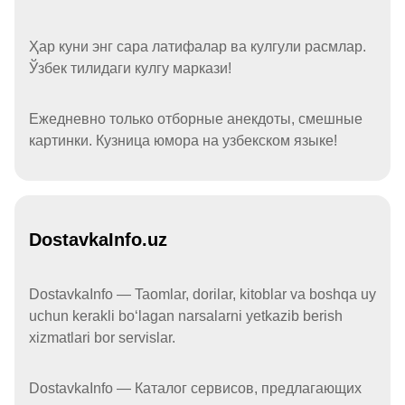
Ҳар куни энг сара латифалар ва кулгули расмлар.
Ўзбек тилидаги кулгу маркази!
Ежедневно только отборные анекдоты, смешные
картинки. Кузница юмора на узбекском языке!
DostavkaInfo.uz
DostavkaInfo — Taomlar, dorilar, kitoblar va boshqa uy
uchun kerakli boʻlagan narsalarni yetkazib berish
xizmatlari bor servislar.
DostavkaInfo — Каталог сервисов, предлагающих