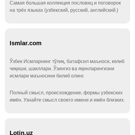
Самая большая коллекция пословиц и поговорок
на трёх языках (узбекский, русский, английский.)
Ismlar.com
Ўзбек Исмларнинг тўлиқ, батафсил маъноси, келиб
чиқиши, шакллари. Ўзингиз ва яқинларингизни
исмлари маъносини билиб олинг.
Полный смысл, происхождение, формы узбекских
имён. Узнайте смысл своего имени и имён близких.
Lotin.uz