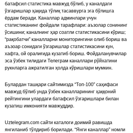
батафсил статистика мавжуд бўлиб, у каналдаги
ўзгаришлар ҳақида тўлиқ тасаввурга эга бўлишга
ёрдам беради. Каналлар админлари учун
статистиканинг фойдали тарафлари: аъзолар сонининг
ўсишини; каналнинг ҳар соатли статистикасини кўриш;
“рақобатчи” каналларни мониторингини олиб бориш ва
аъзоар сонидаги ўзгаришлар статистикасини кун,
хафта, ой оралиғида кузатиб бориш. Фойдаланувчилар
эса ўзбек тилидаги Телеграм каналлари рўйхатини
рукнларга ажратилган ҳолда кўришлари мумкин.
Булардан ташқари сайтимизда “Топ-100” саҳифаси
мавжуд бўлиб унда ўзбек каналларининг ҳаққоний
рейтингини улардаги батафсил ўзгаришлари билан
кузатиш имконияти мавжуддир.
Uztelegram.com сайти каталоги доимий равишда
янгиланиб тўлдириб борилади. “Янги каналлар” номли