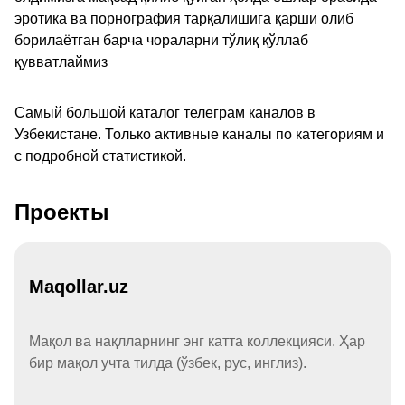
эротика ва порнография тарқалишига қарши олиб
борилаётган барча чораларни тўлиқ қўллаб
қувватлаймиз
Самый большой каталог телеграм каналов в
Узбекистане. Только активные каналы по категориям и
с подробной статистикой.
Проекты
Maqollar.uz
Мақол ва нақлларнинг энг катта коллекцияси. Ҳар
бир мақол учта тилда (ўзбек, рус, инглиз).