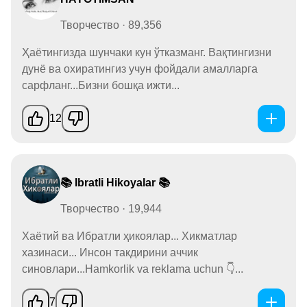
Творчество · 89,356
Ҳаётингизда шунчаки кун ўтказманг. Вақтингизни
дунё ва охиратингиз учун фойдали амалларга
сарфланг...Бизни бошқа ижти...
12
📚 Ibratli Hikoyalar 📚
Творчество · 19,944
Хаётий ва Ибратли ҳикоялар... Хикматлар
хазинаси... Инсон такдирини аччик
синовлари...Hamkorlik va reklama uchun 👇...
7