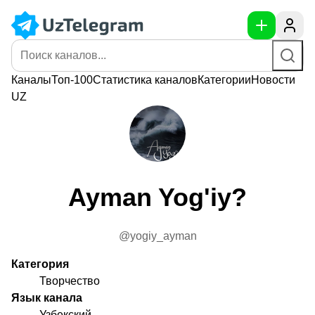
Каналы
Топ-100
Статистика
каналов
Категории
Новости
UZ
Ayman Yog'iy?
@yogiy_ayman
Категория
Творчество
Язык канала
Узбекский