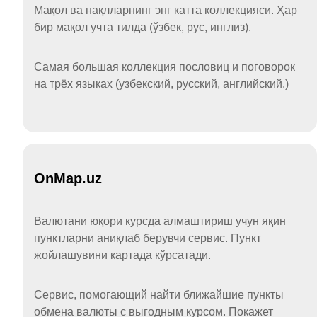
Мақол ва нақлларнинг энг катта коллекцияси. Ҳар
бир мақол учта тилда (ўзбек, рус, инглиз).
Самая большая коллекция пословиц и поговорок
на трёх языках (узбекский, русский, английский.)
OnMap.uz
Валютани юқори курсда алмаштириш учун яқин
пунктларни аниқлаб берувчи сервис. Пункт
жойлашувини картада кўрсатади.
Сервис, помогающий найти ближайшие пункты
обмена валюты с выгодным курсом. Покажет