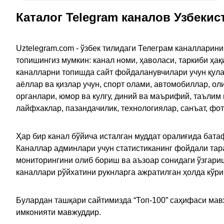
Каталог Telegram каналов Узбекис
Uztelegram.com - ўзбек тилидаги Телеграм каналларин
топишингиз мумкин: канал номи, ҳаволаси, таркиби ҳа
каналларни топишда сайт фойдаланувчилари учун қулайл
аёллар ва қизлар учун, спорт олами, автомобиллар, ол
органлари, юмор ва кулгу, диний ва маърифий, таълим
лайфхаклар, пазандачилик, технологиялар, санъат, фо
Ҳар бир канал бўйича исталган муддат оралиғида батаф
Каналлар админлари учун статистиканинг фойдали тара
мониторингини олиб бориш ва аъзоар сонидаги ўзгариш
каналлари рўйхатини рукнларга ажратилган ҳолда кўр
Булардан ташқари сайтимизда “Топ-100” саҳифаси мав
имконияти мавжуддир.