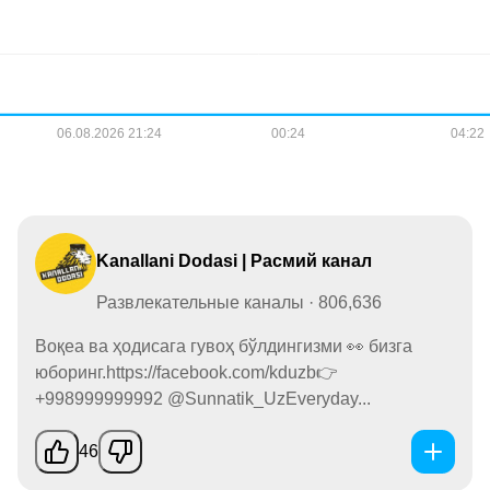
Kanallani Dodasi | Расмий канал
Развлекательные каналы · 806,636
Воқеа ва ҳодисага гувоҳ бўлдингизми 👀 бизга
юборинг.https://facebook.com/kduzb👉
+998999999992 @Sunnatik_UzEveryday...
46