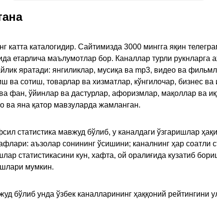
тана
инг катта каталогидир. Сайтимизда 3000 мингга яқин телег
қида етарлича маълумотлар бор. Каналлар турли рукнларга 
ик яратади: янгиликлар, мусиқа ва mp3, видео ва фильмлар
иш ва сотиш, товарлар ва хизматлар, кўнгилочар, бизнес ва 
 ва фан, ўйинлар ва дастурлар, афоризмлар, мақоллар ва и
то ва яна қатор мавзуларда жамланган.
сил статистика мавжуд бўлиб, у каналдаги ўзгаришлар ҳақи
флари: аъзолар сонининг ўсишини; каналнинг ҳар соатли с
лар статистикасини кун, хафта, ой оралиғида кузатиб бори
ишлари мумкин.
жуд бўлиб унда ўзбек каналларининг ҳаққоний рейтингини 