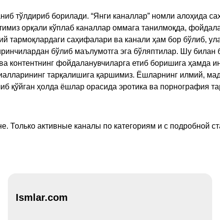
ниб тўлдириб борилади. “Янги каналлар” номли алоҳида са
имиз орқали кўплаб каналлар оммага танилмоқда, фойдала
ий тармоқлардаги саҳифалари ва канали ҳам бор бўлиб, ул
ринчилардан бўлиб маълумотга эга бўляптилар. Шу билан б
а контентнинг фойдаланувчиларга етиб боришига ҳамда ин
ериалларининг тарқалишига қаршимиз. Ёшларнинг илмий, м
иб қўйган ҳолда ёшлар орасида эротика ва порнография т
е. Только активные каналы по категориям и с подробной ст
Ismlar.com