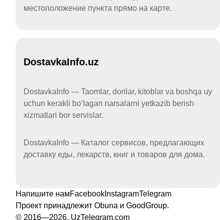
местоположение пункта прямо на карте.
DostavkaInfo.uz
DostavkaInfo — Taomlar, dorilar, kitoblar va boshqa uy
uchun kerakli boʻlagan narsalarni yetkazib berish
xizmatlari bor servislar.
DostavkaInfo — Каталог сервисов, предлагающих
доставку еды, лекарств, книг и товаров для дома.
Напишите нам
Facebook
Instagram
Telegram
Проект принадлежит
Obuna
и
GoodGroup
.
© 2016—2026, UzTelegram.com