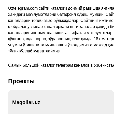
Uztelegram.com сайти каталоги доимий равишда янгила
ҳақидаги маълумотларни батафсил кўриш мумкин. Сайт
каналларни топиб аъзо бўлмоқдалар. Сайтнинг ижтимо
фойдаланувчилар канал орқали янги каналар ҳақида би
каналларининг оммалашишига, сифатли маълумотлар в
қўшган ҳолда порно, зўравонлик, секс ҳамда 18+ мат
унумли ўтишини таъминлашни ўз олдимизга мақсад қил
тўлиқ қўллаб қувватлаймиз
Самый большой каталог телеграм каналов в Узбекистан
Проекты
Maqollar.uz