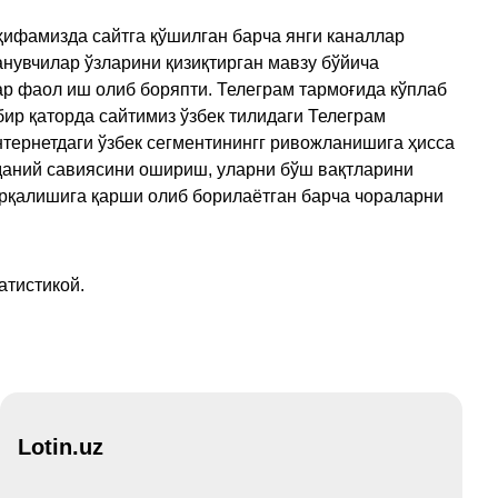
ҳифамизда сайтга қўшилган барча янги каналлар
нувчилар ўзларини қизиқтирган мавзу бўйича
ар фаол иш олиб боряпти. Телеграм тармоғида кўплаб
ир қаторда сайтимиз ўзбек тилидаги Телеграм
тернетдаги ўзбек сегментинингг ривожланишига ҳисса
аданий савиясини ошириш, уларни бўш вақтларини
арқалишига қарши олиб борилаётган барча чораларни
атистикой.
Lotin.uz