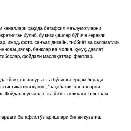
рам каналлари ҳақида батафсил маълумотларни
ажратилган бўлиб, бу қизиқишлар бўйича керакли
, ижод, фото, санъат, дизайн, тиббиёт ва саломатлик,
инновациялар, банклар ва молия, ҳуқуқ, давлат
қтибослар, фойдали маслаҳатлар, фактлар,
да тўлиқ тасаввурга эга бўлишга ёрдам беради.
татистикасини кўриш; “рақобатчи” каналларни
ш. Фойдаланувчилар эса ўзбек тилидаги Телеграм
улардаги батафсил ўзгаришлари билан кузатиш