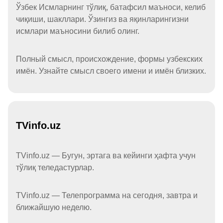
Ўзбек Исмларнинг тўлиқ, батафсил маъноси, келиб
чиқиши, шакллари. Ўзингиз ва яқинларингизни
исмлари маъносини билиб олинг.
Полный смысл, происхождение, формы узбекских
имён. Узнайте смысл своего имени и имён близких.
TVinfo.uz
TVinfo.uz — Бугун, эртага ва кейинги ҳафта учун
тўлиқ теледастурлар.
TVinfo.uz — Телепрограмма на сегодня, завтра и
ближайшую неделю.