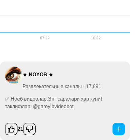
🔸 NOYOB 🔸
Развлекательные каналы · 17,891
✅ Ноёб видеолар.Энг саралари ҳар куни!
таклифлар: @garoyibvideobot
21