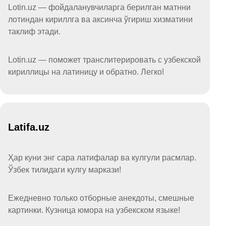
Lotin.uz — фойдаланувчиларга берилган матнни
лотиндан кириллга ва аксинча ўгириш хизматини
таклиф этади.
Lotin.uz — поможет транслитерировать с узбекской
кириллицы на латиницу и обратно. Легко!
Latifa.uz
Ҳар куни энг сара латифалар ва кулгули расмлар.
Ўзбек тилидаги кулгу маркази!
Ежедневно только отборные анекдоты, смешные
картинки. Кузница юмора на узбекском языке!