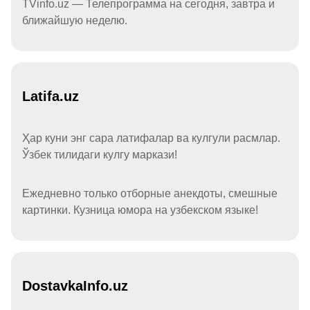
TVinfo.uz — Телепрограмма на сегодня, завтра и
ближайшую неделю.
Latifa.uz
Ҳар куни энг сара латифалар ва кулгули расмлар.
Ўзбек тилидаги кулгу маркази!
Ежедневно только отборные анекдоты, смешные
картинки. Кузница юмора на узбекском языке!
DostavkaInfo.uz