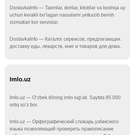
DostavkaInfo — Taomlar, dorilar, kitoblar va boshqa uy
uchun kerakli boʻlagan narsalarni yetkazib berish
xizmatlari bor servislar.
DostavkaInfo — Каталог сервисов, предлагающих
доставку еды, лекарств, книг и товаров для дома.
Imlo.uz
Imlo.uz — Oʻzbek tilining imlo lugʻati. Saytda 85 000
ortiq soʻz bor.
Imlo.uz — Орфографический словарь узбекского
языка позволяющий проверить правописание