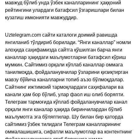
мавжуд бўлиб унда ўзбек каналларининг ҳаққоний
рейтингини улардаги батафсил ўзгаришлари билан
кузатиш имконияти мавжуддир.
Uztelegram.com сайти каталоги доимий равишда
янгиланиб тўлдириб борилади. “Янги каналлар” номли
алоҳида саҳифамизда сайтга қўшилган барча янги
каналлар ҳақидаги маълумотларни батафсил кўриш
мумкин. Сайтимиз орқали кўплаб каналлар оммага
танилмоқда, фойдаланувчилар ўзларини қизиқтирган
мавзу бўйича каналларни топиб аъзо бўлмоқдалар.
Сайтнинг ижтимоий тармоқлардаги саҳифалари ва
канали ҳам бор бўлиб, улар фаол иш олиб боряпти.
Телеграм тармоғида кўплаб фойдаланувчилар канал
орқали янги каналар ҳақида биринчилардан бўлиб
маълумотга эга бўляптилар. Шу билан бир қаторда
сайтимиз ўзбек тилидаги Телеграм каналларининг
оммалашишига, сифатли маълумотлар ва контентнинг