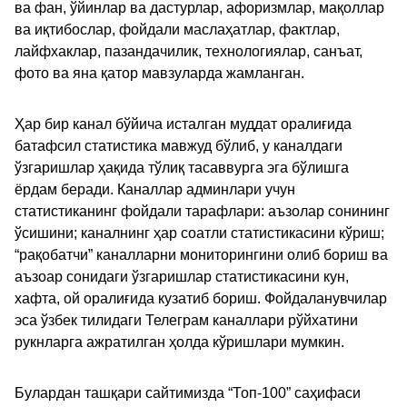
ва фан, ўйинлар ва дастурлар, афоризмлар, мақоллар
ва иқтибослар, фойдали маслаҳатлар, фактлар,
лайфхаклар, пазандачилик, технологиялар, санъат,
фото ва яна қатор мавзуларда жамланган.
Ҳар бир канал бўйича исталган муддат оралиғида
батафсил статистика мавжуд бўлиб, у каналдаги
ўзгаришлар ҳақида тўлиқ тасаввурга эга бўлишга
ёрдам беради. Каналлар админлари учун
статистиканинг фойдали тарафлари: аъзолар сонининг
ўсишини; каналнинг ҳар соатли статистикасини кўриш;
“рақобатчи” каналларни мониторингини олиб бориш ва
аъзоар сонидаги ўзгаришлар статистикасини кун,
хафта, ой оралиғида кузатиб бориш. Фойдаланувчилар
эса ўзбек тилидаги Телеграм каналлари рўйхатини
рукнларга ажратилган ҳолда кўришлари мумкин.
Булардан ташқари сайтимизда “Топ-100” саҳифаси