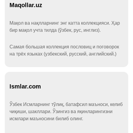
Maqollar.uz
Мақол ва нақлларнинг энг катта коллекцияси. Ҳар
бир мақол учта тилда (ўзбек, рус, инглиз).
Самая большая коллекция пословиц и поговорок
на трёх языках (узбекский, русский, английский.)
Ismlar.com
Ўзбек Исмларнинг тўлиқ, батафсил маъноси, келиб
чиқиши, шакллари. Ўзингиз ва яқинларингизни
исмлари маъносини билиб олинг.