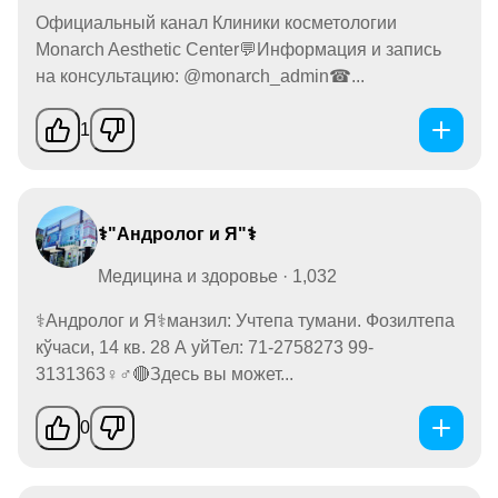
Официальный канал Клиники косметологии
Monarch Aesthetic Center💬Информация и запись
на консультацию: @monarch_admin☎...
1
⚕️"Андролог и Я"⚕️
Медицина и здоровье · 1,032
⚕️Андролог и Я⚕️манзил: Учтепа тумани. Фозилтепа
кўчаси, 14 кв. 28 А уйТел: 71-2758273 99-
3131363♀️♂️🔴Здесь вы может...
0