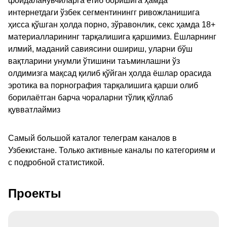
фойдаланувчиларга етиб боришига ҳамда
интернетдаги ўзбек сегментинингг ривожланишига
ҳисса қўшган ҳолда порно, зўравонлик, секс ҳамда 18+
материалларининг тарқалишига қаршимиз. Ёшларнинг
илмий, маданий савиясини ошириш, уларни бўш
вақтларини унумли ўтишини таъминлашни ўз
олдимизга мақсад қилиб қўйган ҳолда ёшлар орасида
эротика ва порнография тарқалишига қарши олиб
борилаётган барча чораларни тўлиқ қўллаб
қувватлаймиз
Самый большой каталог телеграм каналов в
Узбекистане. Только активные каналы по категориям и
с подробной статистикой.
Проекты