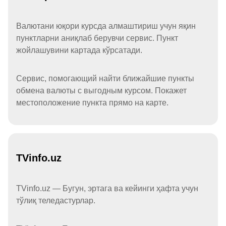
Валютани юқори курсда алмаштириш учун яқин
пунктларни аниқлаб берувчи сервис. Пункт
жойлашувини картада кўрсатади.
Сервис, помогающий найти ближайшие пункты
обмена валюты с выгодным курсом. Покажет
местоположение пункта прямо на карте.
TVinfo.uz
TVinfo.uz — Бугун, эртага ва кейинги ҳафта учун
тўлиқ теледастурлар.