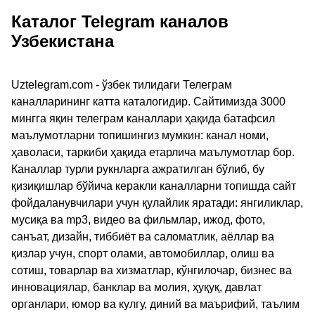
Каталог Telegram каналов
Узбекистана
Uztelegram.com - ўзбек тилидаги Телеграм
каналларининг катта каталогидир. Сайтимизда 3000
мингга яқин телеграм каналлари ҳақида батафсил
маълумотларни топишингиз мумкин: канал номи,
ҳаволаси, таркиби ҳақида етарлича маълумотлар бор.
Каналлар турли рукнларга ажратилган бўлиб, бу
қизиқишлар бўйича керакли каналларни топишда сайт
фойдаланувчилари учун қулайлик яратади: янгиликлар,
мусиқа ва mp3, видео ва фильмлар, ижод, фото,
санъат, дизайн, тиббиёт ва саломатлик, аёллар ва
қизлар учун, спорт олами, автомобиллар, олиш ва
сотиш, товарлар ва хизматлар, кўнгилочар, бизнес ва
инновациялар, банклар ва молия, ҳуқуқ, давлат
органлари, юмор ва кулгу, диний ва маърифий, таълим