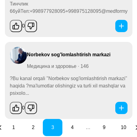
Тинчлик
66уйТел:+998977928095+998975128095@medformy
0
Norbekov sog'lomlashtirish markazi
Медицина и здоровье · 146
?Bu kanal orqali "Norbekov sog'lomlashtirish markazi"
haqida ?ma'lumotlar olishingiz va turli xil mashqlar va
psixolo...
0
1
2
3
4
…
9
10