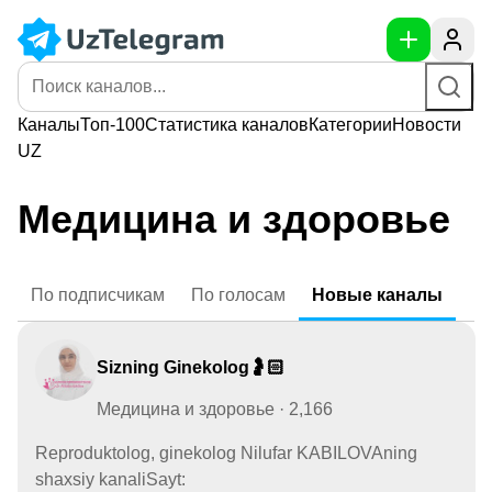
Каналы
Топ-100
Статистика
каналов
Категории
Новости
UZ
Медицина и здоровье
По
подписчикам
По
голосам
Новые
каналы
Sizning Ginekolog🤰🏻
Медицина и здоровье · 2,166
Reproduktolog, ginekolog Nilufar KABILOVAning
shaxsiy kanaliSayt: