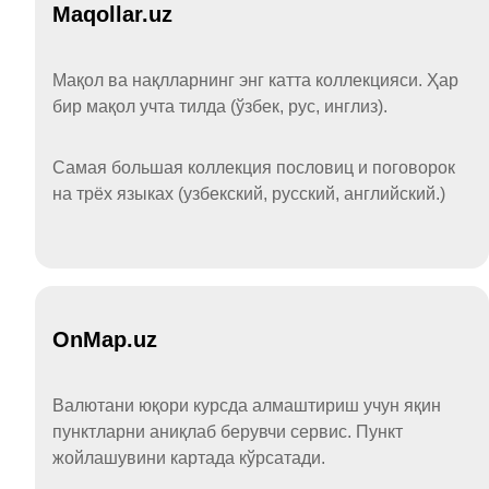
Maqollar.uz
Мақол ва нақлларнинг энг катта коллекцияси. Ҳар
бир мақол учта тилда (ўзбек, рус, инглиз).
Самая большая коллекция пословиц и поговорок
на трёх языках (узбекский, русский, английский.)
OnMap.uz
Валютани юқори курсда алмаштириш учун яқин
пунктларни аниқлаб берувчи сервис. Пункт
жойлашувини картада кўрсатади.