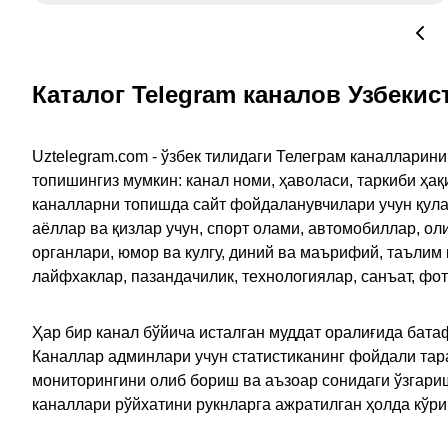
Каталог Telegram каналов Узбекис
Uztelegram.com - ўзбек тилидаги Телеграм каналларин
топишингиз мумкин: канал номи, ҳаволаси, таркиби ҳа
каналларни топишда сайт фойдаланувчилари учун қулайл
аёллар ва қизлар учун, спорт олами, автомобиллар, ол
органлари, юмор ва кулгу, диний ва маърифий, таълим
лайфхаклар, пазандачилик, технологиялар, санъат, фо
Ҳар бир канал бўйича исталган муддат оралиғида батаф
Каналлар админлари учун статистиканинг фойдали тара
мониторингини олиб бориш ва аъзоар сонидаги ўзгариш
каналлари рўйхатини рукнларга ажратилган ҳолда кўр