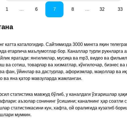
1
…
6
7
8
…
32
33
тана
инг катта каталогидир. Сайтимизда 3000 мингга яқин телег
қида етарлича маълумотлар бор. Каналлар турли рукнларга 
ик яратади: янгиликлар, мусиқа ва mp3, видео ва фильмлар
иш ва сотиш, товарлар ва хизматлар, кўнгилочар, бизнес ва 
 ва фан, ўйинлар ва дастурлар, афоризмлар, мақоллар ва и
то ва яна қатор мавзуларда жамланган.
сил статистика мавжуд бўлиб, у каналдаги ўзгаришлар ҳақи
флари: аъзолар сонининг ўсишини; каналнинг ҳар соатли с
лар статистикасини кун, хафта, ой оралиғида кузатиб бори
ишлари мумкин.