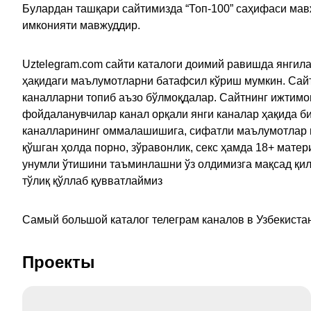
Булардан ташқари сайтимизда “Топ-100” саҳифаси мав
имконияти мавжуддир.
Uztelegram.com сайти каталоги доимий равишда янгила
ҳақидаги маълумотларни батафсил кўриш мумкин. Сайт
каналларни топиб аъзо бўлмоқдалар. Сайтнинг ижтимо
фойдаланувчилар канал орқали янги каналар ҳақида би
каналларининг оммалашишига, сифатли маълумотлар в
қўшган ҳолда порно, зўравонлик, секс ҳамда 18+ мат
унумли ўтишини таъминлашни ўз олдимизга мақсад қил
тўлиқ қўллаб қувватлаймиз
Самый большой каталог телеграм каналов в Узбекистан
Проекты