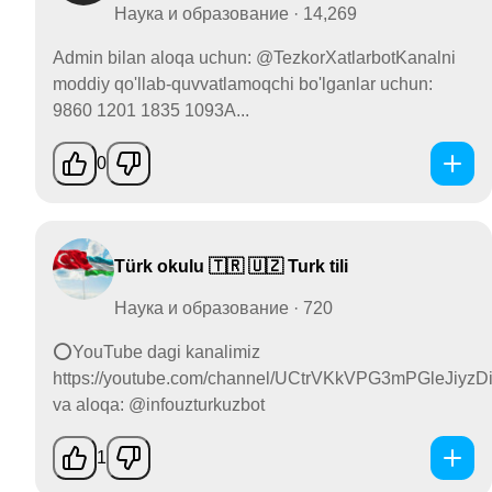
Наука и образование · 14,269
Admin bilan aloqa uchun: @TezkorXatlarbotKanalni
moddiy qo'llab-quvvatlamoqchi bo'lganlar uchun:
9860 1201 1835 1093A...
0
Türk okulu 🇹🇷 🇺🇿 Turk tili
Наука и образование · 720
⭕️YouTube dagi kanalimiz
https://youtube.com/channel/UCtrVKkVPG3mPGleJiyzDi
va aloqa: @infouzturkuzbot
1