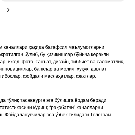
рам каналлари ҳақида батафсил маълумотларни
ажратилган бўлиб, бу қизиқишлар бўйича керакли
, ижод, фото, санъат, дизайн, тиббиёт ва саломатлик,
инновациялар, банклар ва молия, ҳуқуқ, давлат
қтибослар, фойдали маслаҳатлар, фактлар,
да тўлиқ тасаввурга эга бўлишга ёрдам беради.
татистикасини кўриш; “рақобатчи” каналларни
ш. Фойдаланувчилар эса ўзбек тилидаги Телеграм