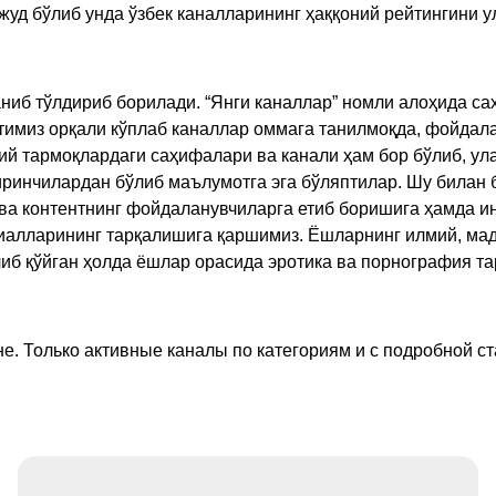
жуд бўлиб унда ўзбек каналларининг ҳаққоний рейтингини 
ниб тўлдириб борилади. “Янги каналлар” номли алоҳида са
имиз орқали кўплаб каналлар оммага танилмоқда, фойдала
ий тармоқлардаги саҳифалари ва канали ҳам бор бўлиб, ул
ринчилардан бўлиб маълумотга эга бўляптилар. Шу билан б
а контентнинг фойдаланувчиларга етиб боришига ҳамда ин
ериалларининг тарқалишига қаршимиз. Ёшларнинг илмий, м
иб қўйган ҳолда ёшлар орасида эротика ва порнография т
е. Только активные каналы по категориям и с подробной ст