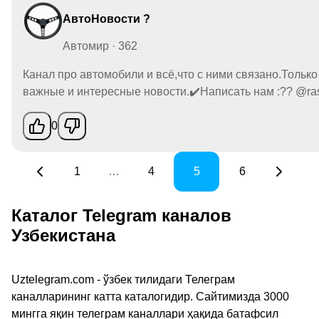
АвтоНовости ?
Автомир · 362
Канал про автомобили и всё,что с ними связано.Тольк
важные и интересные новости.✔️Написать нам :?? @ras
0
1
…
4
5
6
Каталог Telegram каналов
Узбекистана
Uztelegram.com - ўзбек тилидаги Телеграм
каналларининг катта каталогидир. Сайтимизда 3000
мингга яқин телеграм каналлари ҳақида батафсил