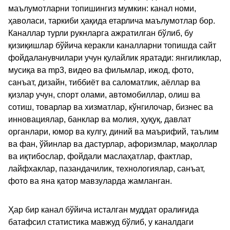
маълумотларни топишингиз мумкин: канал номи,
ҳаволаси, таркиби ҳақида етарлича маълумотлар бор.
Каналлар турли рукнларга ажратилган бўлиб, бу
қизиқишлар бўйича керакли каналларни топишда сайт
фойдаланувчилари учун қулайлик яратади: янгиликлар,
мусиқа ва mp3, видео ва фильмлар, ижод, фото,
санъат, дизайн, тиббиёт ва саломатлик, аёллар ва
қизлар учун, спорт олами, автомобиллар, олиш ва
сотиш, товарлар ва хизматлар, кўнгилочар, бизнес ва
инновациялар, банклар ва молия, ҳуқуқ, давлат
органлари, юмор ва кулгу, диний ва маърифий, таълим
ва фан, ўйинлар ва дастурлар, афоризмлар, мақоллар
ва иқтибослар, фойдали маслаҳатлар, фактлар,
лайфхаклар, пазандачилик, технологиялар, санъат,
фото ва яна қатор мавзуларда жамланган.
Ҳар бир канал бўйича исталган муддат оралиғида
батафсил статистика мавжуд бўлиб, у каналдаги