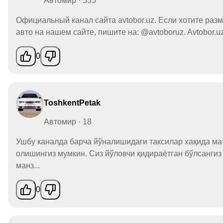
Автомир · 535
Официальный канал сайта avtobor.uz. Если хотите разм
авто на нашем сайте, пишите на: @avtoboruz. Avtobor.uz -
0
ToshkentPetak
Автомир · 18
Ушбу каналда барча йўналишидаги таксилар хақида м
олишингиз мумкин. Сиз йўловчи қидираётган бўлсангиз
манз...
0