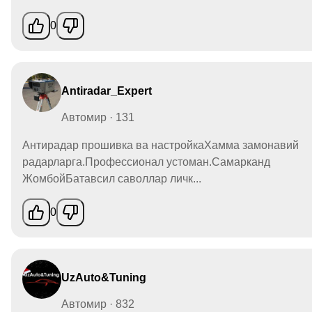
0
Antiradar_Expert
Автомир · 131
Антирадар прошивка ва настройкаХамма замонавий
радарларга.Профессионал устоман.Самарканд
ЖомбойБатавсил саволлар личк...
0
UzAuto&Tuning
Автомир · 832