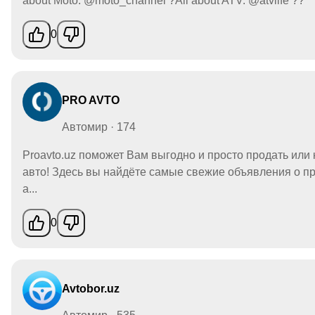
about Moto: @moto_channel ?All about ATV: @atvlife ??
0
PRO AVTO
Автомир · 174
Proavto.uz поможет Вам выгодно и просто продать или 
авто! Здесь вы найдёте самые свежие объявления о п
а...
0
Avtobor.uz