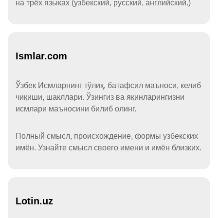
на трёх языках (узбекский, русский, английский.)
Ismlar.com
Ўзбек Исмларнинг тўлиқ, батафсил маъноси, келиб
чиқиши, шакллари. Ўзингиз ва яқинларингизни
исмлари маъносини билиб олинг.
Полный смысл, происхождение, формы узбекских
имён. Узнайте смысл своего имени и имён близких.
Lotin.uz