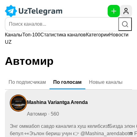
Каналы
Топ-100
Статистика
каналов
Категории
Новости
UZ
Автомир
По
подписчикам
По
голосам
Новые
каналы
Mashina Variantga Arenda
Автомир · 560
Энг оммабоп савдо каналига хуш келибсиз❗️Бизда элон
бепул 👀Эълон бериш учун 👉 @Mashina_arendabot☎️ Faq