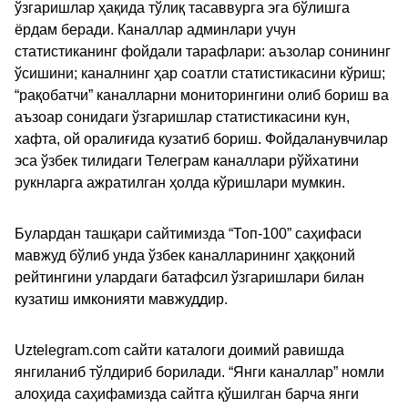
ўзгаришлар ҳақида тўлиқ тасаввурга эга бўлишга
ёрдам беради. Каналлар админлари учун
статистиканинг фойдали тарафлари: аъзолар сонининг
ўсишини; каналнинг ҳар соатли статистикасини кўриш;
“рақобатчи” каналларни мониторингини олиб бориш ва
аъзоар сонидаги ўзгаришлар статистикасини кун,
хафта, ой оралиғида кузатиб бориш. Фойдаланувчилар
эса ўзбек тилидаги Телеграм каналлари рўйхатини
рукнларга ажратилган ҳолда кўришлари мумкин.
Булардан ташқари сайтимизда “Топ-100” саҳифаси
мавжуд бўлиб унда ўзбек каналларининг ҳаққоний
рейтингини улардаги батафсил ўзгаришлари билан
кузатиш имконияти мавжуддир.
Uztelegram.com сайти каталоги доимий равишда
янгиланиб тўлдириб борилади. “Янги каналлар” номли
алоҳида саҳифамизда сайтга қўшилган барча янги