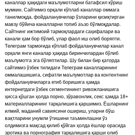
каналлар ҳақидаги маълумотларни батафсил кўриш
мумкин. Сайтимиз орқали кўплаб каналлар оммага
танилмоқда, фойдаланувчилар ўзларини қизиқтирган
мавзу бўйича каналларни топиб аъзо бўлмоқдалар.
Сайтнинг ижтимоий тармоқлардаги саҳифалари ва
канали ҳам бор бўлиб, улар фаол иш олиб боряпти.
Телеграм тармоғида кўплаб фойдаланувчилар канал
орқали янги каналар ҳақида биринчилардан бўлиб
маълумотга эга бўляптилар. Шу билан бир қаторда
сайтимиз ўзбек тилидаги Телеграм каналларининг
оммалашишига, сифатли маълумотлар ва контентнинг
фойдаланувчиларга етиб боришига ҳамда
интернетдаги ўзбек сегментинингг ривожланишига
ҳисса қўшган ҳолда порно, зўравонлик, секс ҳамда 18+
материалларининг тарқалишига қаршимиз. Ёшларнинг
илмий, маданий савиясини ошириш, уларни бўш
вақтларини унумли ўтишини таъминлашни ўз
олдимизга мақсад қилиб қўйган ҳолда ёшлар орасида
эротика ва порнография тарқалишига қарши олиб