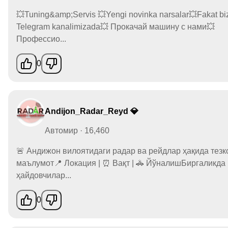
💥Tuning&amp;Servis 💥Yengi novinka narsalar💥Fakat bi
Telegram kanalimizada💥 Прокачай машину с нами💥
Профессио...
0
Andijon_Radar_Reyd 💎
Автомир · 16,460
🚨 Андижон вилоятидаги радар ва рейдлар ҳақида тезк
маълумот📍 Локация | ⏰ Вақт | 🚓 ЙўналишБиргаликда
ҳайдовчилар...
0