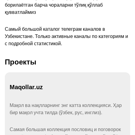
борилаётган барча чораларни тўлиқ қўллаб
қувватлаймиз
Самый большой каталог телеграм каналов в
Узбекистане. Только активные каналы по категориям и
с подробной статистикой.
Проекты
Maqollar.uz
Мақол ва нақлларнинг энг катта коллекцияси. Ҳар
бир мақол учта тилда (ўзбек, рус, инглиз).
Самая большая коллекция пословиц и поговорок