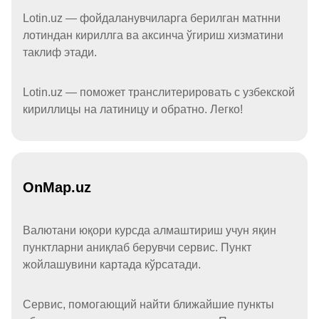
Lotin.uz — фойдаланувчиларга берилган матнни
лотиндан кириллга ва аксинча ўгириш хизматини
таклиф этади.
Lotin.uz — поможет транслитерировать с узбекской
кириллицы на латиницу и обратно. Легко!
OnMap.uz
Валютани юқори курсда алмаштириш учун яқин
пунктларни аниқлаб берувчи сервис. Пункт
жойлашувини картада кўрсатади.
Сервис, помогающий найти ближайшие пункты