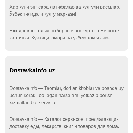
Ҳар куни энг сара латифалар ва кулгули расмлар.
Ўзбек тилидаги кулгу маркази!
Ежедневно только отборные анекдоты, смешные
картинки. Кузница юмора на узбекском языке!
DostavkaInfo.uz
DostavkaInfo — Taomlar, dorilar, kitoblar va boshqa uy
uchun kerakli boʻlagan narsalarni yetkazib berish
xizmatlari bor servislar.
DostavkaInfo — Каталог сервисов, предлагающих
доставку еды, лекарств, книг и товаров для дома.