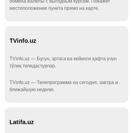
обмена валюты с выгодным курсом. Покажет
местоположение пункта прямо на карте.
TVinfo.uz
TVinfo.uz — Бугун, эртага ва кейинги ҳафта учун
тўлиқ теледастурлар.
TVinfo.uz — Телепрограмма на сегодня, завтра и
ближайшую неделю.
Latifa.uz