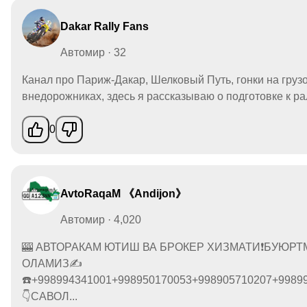
Dakar Rally Fans
Автомир · 32
Канал про Париж-Дакар, Шелковый Путь, гонки на груз
внедорожниках, здесь я рассказываю о подготовке к рал
0
AvtoRaqaM 《Andijon》
Автомир · 4,020
🎰 АВТОРАКАМ ЮТИШ ВА БРОКЕР ХИЗМАТИ❗️БУЮРТ
ОЛАМИЗ✍️
☎️+998994341001+998950170053+998905710207+9989
👇САВОЛ...