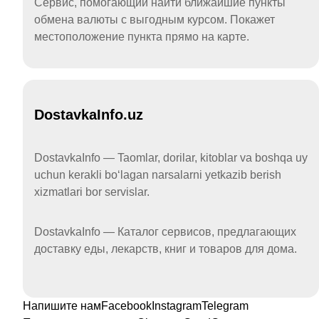
Сервис, помогающий найти ближайшие пункты
обмена валюты с выгодным курсом. Покажет
местоположение пункта прямо на карте.
DostavkaInfo.uz
DostavkaInfo — Taomlar, dorilar, kitoblar va boshqa uy
uchun kerakli boʻlagan narsalarni yetkazib berish
xizmatlari bor servislar.
DostavkaInfo — Каталог сервисов, предлагающих
доставку еды, лекарств, книг и товаров для дома.
Напишите нам
Facebook
Instagram
Telegram