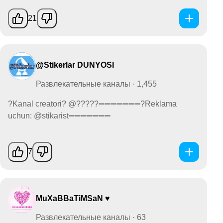
21
@Stikerlar DUNYOSI
Развлекательные каналы · 1,455
?Kanal creatori? @?????➖➖➖➖➖➖➖?Reklama
uchun: @stikarist➖➖➖➖➖➖➖
7
MuXaBBaTiMSaN ♥️
Развлекательные каналы · 63