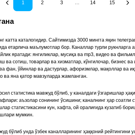
1
2
3
…
14
15
тана
инг катта каталогидир. Сайтимизда 3000 мингга яқин телег
қида етарлича маълумотлар бор. Каналлар турли рукнларга 
ик яратади: янгиликлар, мусиқа ва mp3, видео ва фильмлар
иш ва сотиш, товарлар ва хизматлар, кўнгилочар, бизнес ва 
 ва фан, ўйинлар ва дастурлар, афоризмлар, мақоллар ва и
то ва яна қатор мавзуларда жамланган.
сил статистика мавжуд бўлиб, у каналдаги ўзгаришлар ҳақи
флари: аъзолар сонининг ўсишини; каналнинг ҳар соатли с
лар статистикасини кун, хафта, ой оралиғида кузатиб бори
ишлари мумкин.
жуд бўлиб унда ўзбек каналларининг ҳаққоний рейтингини 