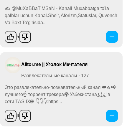
✍️ @MuXaBBaTiMSaN - Kanali Muxabbatga to'la
qalblar uchun Kanal.She'r, Aforizm,Statuslar, Quvonch
Va Baxt To'g'risida...
5
Alltor.me || Уголок Мечтателя
Развлекательные каналы · 127
Это развлекательно-познавательный канал 👑🎀📢
лучшего☝️ торрент трекера🌍 Узбекистана🇺🇿 в
сети TAS-IX🌐! 👇👇👇:https...
4