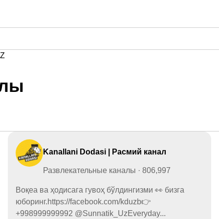
Z
алы
Kanallani Dodasi | Расмий канал
Развлекательные каналы · 806,997
Воқеа ва ҳодисага гувоҳ бўлдингизми 👀 бизга
юборинг.https://facebook.com/kduzb👉
+998999999992 @Sunnatik_UzEveryday...