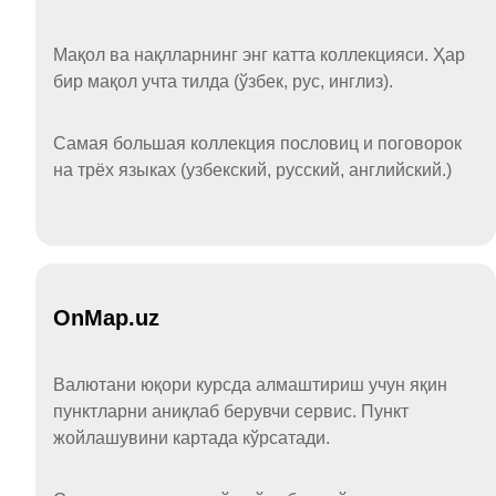
Мақол ва нақлларнинг энг катта коллекцияси. Ҳар
бир мақол учта тилда (ўзбек, рус, инглиз).
Самая большая коллекция пословиц и поговорок
на трёх языках (узбекский, русский, английский.)
OnMap.uz
Валютани юқори курсда алмаштириш учун яқин
пунктларни аниқлаб берувчи сервис. Пункт
жойлашувини картада кўрсатади.