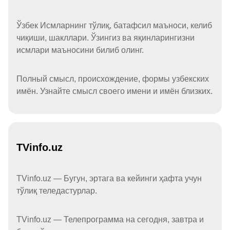
Ўзбек Исмларнинг тўлиқ, батафсил маъноси, келиб
чиқиши, шакллари. Ўзингиз ва яқинларингизни
исмлари маъносини билиб олинг.
Полный смысл, происхождение, формы узбекских
имён. Узнайте смысл своего имени и имён близких.
TVinfo.uz
TVinfo.uz — Бугун, эртага ва кейинги ҳафта учун
тўлиқ теледастурлар.
TVinfo.uz — Телепрограмма на сегодня, завтра и