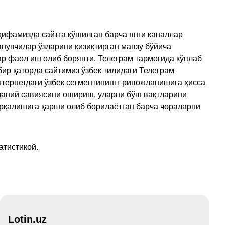
ҳифамизда сайтга қўшилган барча янги каналлар
нувчилар ўзларини қизиқтирган мавзу бўйича
ар фаол иш олиб боряпти. Телеграм тармоғида кўплаб
ир қаторда сайтимиз ўзбек тилидаги Телеграм
тернетдаги ўзбек сегментинингг ривожланишига ҳисса
аданий савиясини ошириш, уларни бўш вақтларини
арқалишига қарши олиб борилаётган барча чораларни
атистикой.
Lotin.uz