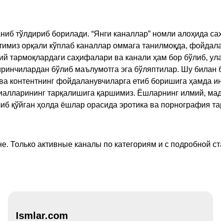
ниб тўлдириб борилади. “Янги каналлар” номли алоҳида са
имиз орқали кўплаб каналлар оммага танилмоқда, фойдала
ий тармоқлардаги саҳифалари ва канали ҳам бор бўлиб, ул
ринчилардан бўлиб маълумотга эга бўляптилар. Шу билан б
а контентнинг фойдаланувчиларга етиб боришига ҳамда ин
ериалларининг тарқалишига қаршимиз. Ёшларнинг илмий, м
иб қўйган ҳолда ёшлар орасида эротика ва порнография т
е. Только активные каналы по категориям и с подробной ст
Ismlar.com