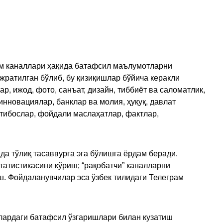
рам каналлари ҳақида батафсил маълумотларни
ажратилган бўлиб, бу қизиқишлар бўйича керакли
, ижод, фото, санъат, дизайн, тиббиёт ва саломатлик,
инновациялар, банклар ва молия, ҳуқуқ, давлат
қтибослар, фойдали маслаҳатлар, фактлар,
да тўлиқ тасаввурга эга бўлишга ёрдам беради.
татистикасини кўриш; “рақобатчи” каналларни
ш. Фойдаланувчилар эса ўзбек тилидаги Телеграм
улардаги батафсил ўзгаришлари билан кузатиш