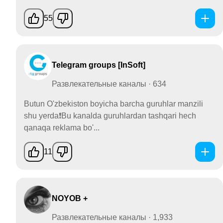
55
Telegram groups [InSoft]
Развлекательные каналы · 634
Butun O'zbekiston boyicha barcha guruhlar manzili
shu yerda❗️Bu kanalda guruhlardan tashqari hech
qanaqa reklama bo'...
11
NOYOB +
Развлекательные каналы · 1,933