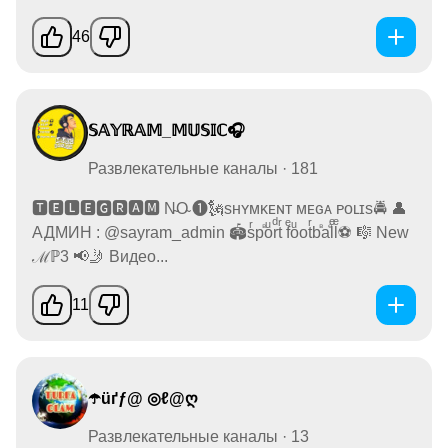
46
𝕊𝔸𝕐ℝ𝔸𝕄_𝕄𝕌𝕊𝕀ℂ🎧
Развлекательные каналы · 181
🆃🅴🅻🅴🅶🆁🅰🅼 N̴O̴ ➊🗽sʜʏᴍᴋᴇɴᴛ ᴍᴇɢᴀ ᴘᴏʟɪs🚔 👤
АДМИН : @sayram_admin 🏟sͬpⷡoͧrͩtͬ fͤoͧotͬbⷡaⷴlͤlͤ⚽ 🎼 New
ℳℙ3 📢🤳 Видео...
11
☂️üґƒ@ ◎ℓ@ღ
Развлекательные каналы · 13