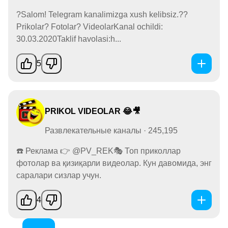
?Salom! Telegram kanalimizga xush kelibsiz.??
Prikolar? Fotolar? VideolarKanal ochildi:
30.03.2020Taklif havolasi:h...
5
PRIKOL VIDEOLAR 😂🎥
Развлекательные каналы · 245,195
☎️ Реклама 👉 @PV_REK🎭 Топ приколлар
фотолар ва қизиқарли видеолар. Кун давомида, энг
саралари сизлар учун.
4