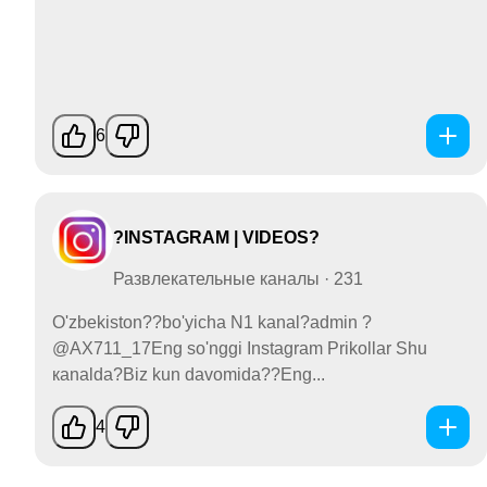
6
?INSTAGRAM | VIDEOS?
Развлекательные каналы · 231
O'zbekiston??bo'yicha N1 kanal?admin ?
@AX711_17Eng so'nggi Instagram Prikollаr Shu
каnalda?Biz kun davomida??Eng...
4