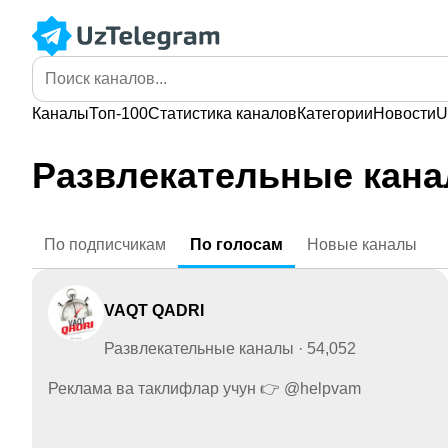
Каналы
Топ-100
Статистика
каналов
Категории
Новости
U
Развлекательные кан
По
подписчикам
По
голосам
Новые
каналы
VAQT QADRI
Развлекательные каналы · 54,052
Реклама ва таклифлар учун 👉 @helpvam