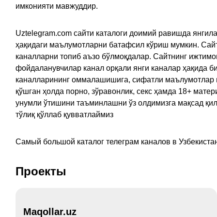
имконияти мавжуддир.
Uztelegram.com сайти каталоги доимий равишда янгила
ҳақидаги маълумотларни батафсил кўриш мумкин. Сайт
каналларни топиб аъзо бўлмоқдалар. Сайтнинг ижтимо
фойдаланувчилар канал орқали янги каналар ҳақида би
каналларининг оммалашишига, сифатли маълумотлар в
қўшган ҳолда порно, зўравонлик, секс ҳамда 18+ мат
унумли ўтишини таъминлашни ўз олдимизга мақсад қил
тўлиқ қўллаб қувватлаймиз
Самый большой каталог телеграм каналов в Узбекистан
Проекты
Maqollar.uz