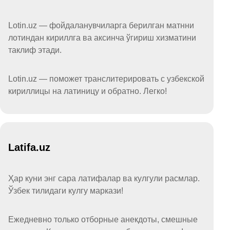
Lotin.uz — фойдаланувчиларга берилган матнни
лотиндан кириллга ва аксинча ўгириш хизматини
таклиф этади.
Lotin.uz — поможет транслитерировать с узбекской
кириллицы на латиницу и обратно. Легко!
Latifa.uz
Ҳар куни энг сара латифалар ва кулгули расмлар.
Ўзбек тилидаги кулгу маркази!
Ежедневно только отборные анекдоты, смешные