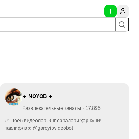
🔸 NOYOB 🔸
Развлекательные каналы · 17,895
✅ Ноёб видеолар.Энг саралари ҳар куни!
таклифлар: @garoyibvideobot