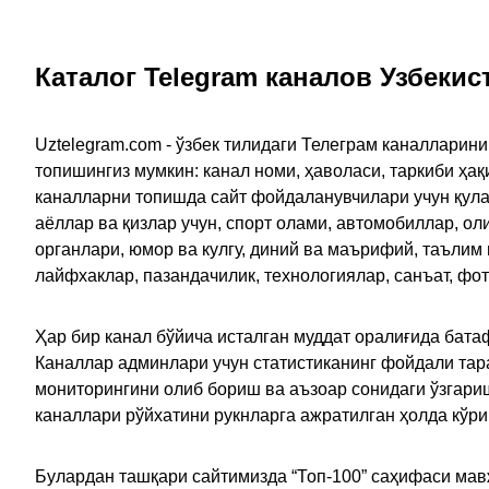
Каталог Telegram каналов Узбекис
Uztelegram.com - ўзбек тилидаги Телеграм каналларин
топишингиз мумкин: канал номи, ҳаволаси, таркиби ҳа
каналларни топишда сайт фойдаланувчилари учун қулайл
аёллар ва қизлар учун, спорт олами, автомобиллар, ол
органлари, юмор ва кулгу, диний ва маърифий, таълим
лайфхаклар, пазандачилик, технологиялар, санъат, фо
Ҳар бир канал бўйича исталган муддат оралиғида батаф
Каналлар админлари учун статистиканинг фойдали тара
мониторингини олиб бориш ва аъзоар сонидаги ўзгариш
каналлари рўйхатини рукнларга ажратилган ҳолда кўр
Булардан ташқари сайтимизда “Топ-100” саҳифаси мав