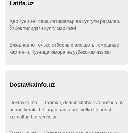
Latifa.uz
Ҳар куни энг сара латифалар ва кулгули расмлар.
Ўзбек тилидаги кулгу маркази!
Ежедневно только отборные анекдоты, смешные
картинки. Кузница юмора на узбекском языке!
DostavkaInfo.uz
DostavkaInfo — Taomlar, dorilar, kitoblar va boshqa uy
uchun kerakli boʻlagan narsalarni yetkazib berish
xizmatlari bor servislar.