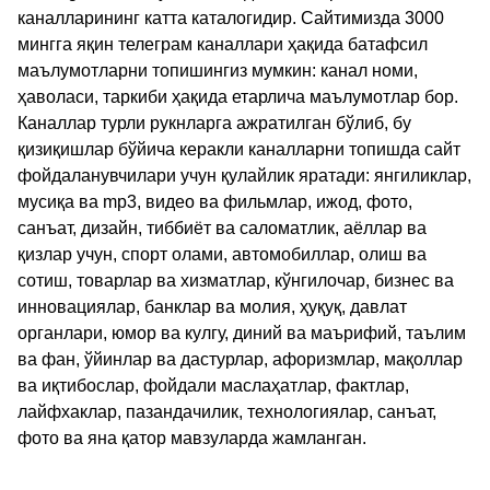
каналларининг катта каталогидир. Сайтимизда 3000
мингга яқин телеграм каналлари ҳақида батафсил
маълумотларни топишингиз мумкин: канал номи,
ҳаволаси, таркиби ҳақида етарлича маълумотлар бор.
Каналлар турли рукнларга ажратилган бўлиб, бу
қизиқишлар бўйича керакли каналларни топишда сайт
фойдаланувчилари учун қулайлик яратади: янгиликлар,
мусиқа ва mp3, видео ва фильмлар, ижод, фото,
санъат, дизайн, тиббиёт ва саломатлик, аёллар ва
қизлар учун, спорт олами, автомобиллар, олиш ва
сотиш, товарлар ва хизматлар, кўнгилочар, бизнес ва
инновациялар, банклар ва молия, ҳуқуқ, давлат
органлари, юмор ва кулгу, диний ва маърифий, таълим
ва фан, ўйинлар ва дастурлар, афоризмлар, мақоллар
ва иқтибослар, фойдали маслаҳатлар, фактлар,
лайфхаклар, пазандачилик, технологиялар, санъат,
фото ва яна қатор мавзуларда жамланган.