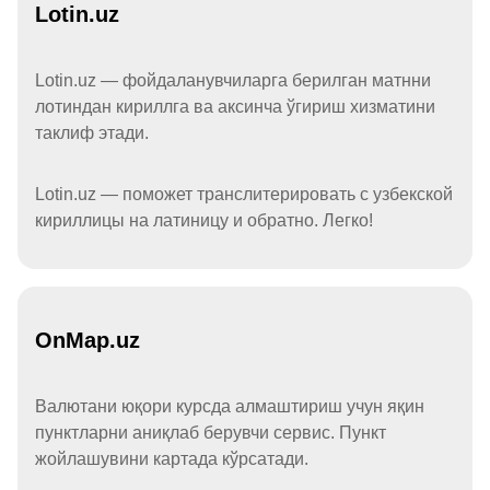
Lotin.uz
Lotin.uz — фойдаланувчиларга берилган матнни
лотиндан кириллга ва аксинча ўгириш хизматини
таклиф этади.
Lotin.uz — поможет транслитерировать с узбекской
кириллицы на латиницу и обратно. Легко!
OnMap.uz
Валютани юқори курсда алмаштириш учун яқин
пунктларни аниқлаб берувчи сервис. Пункт
жойлашувини картада кўрсатади.