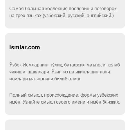
Самая большая коллекция пословиц и поговорок
на трёх языках (узбекский, русский, английский.)
Ismlar.com
Ўзбек Исмларнинг тўлиқ, батафсил маъноси, келиб
чиқиши, шакллари. Ўзингиз ва яқинларингизни
исмлари маъносини билиб олинг.
Полный смысл, происхождение, формы узбекских
имён. Узнайте смысл своего имени и имён близких.