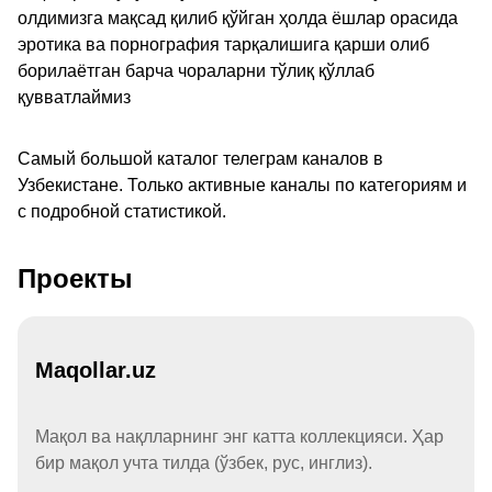
олдимизга мақсад қилиб қўйган ҳолда ёшлар орасида
эротика ва порнография тарқалишига қарши олиб
борилаётган барча чораларни тўлиқ қўллаб
қувватлаймиз
Самый большой каталог телеграм каналов в
Узбекистане. Только активные каналы по категориям и
с подробной статистикой.
Проекты
Maqollar.uz
Мақол ва нақлларнинг энг катта коллекцияси. Ҳар
бир мақол учта тилда (ўзбек, рус, инглиз).