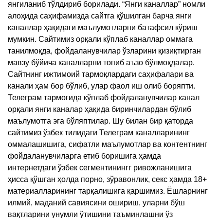
янгиланиб тўлдириб борилади. “Янги каналлар” номли
алоҳида саҳифамизда сайтга қўшилган барча янги
каналлар ҳақидаги маълумотларни батафсил кўриш
мумкин. Сайтимиз орқали кўплаб каналлар оммага
танилмоқда, фойдаланувчилар ўзларини қизиқтирган
мавзу бўйича каналларни топиб аъзо бўлмоқдалар.
Сайтнинг ижтимоий тармоқлардаги саҳифалари ва
канали ҳам бор бўлиб, улар фаол иш олиб боряпти.
Телеграм тармоғида кўплаб фойдаланувчилар канал
орқали янги каналар ҳақида биринчилардан бўлиб
маълумотга эга бўляптилар. Шу билан бир қаторда
сайтимиз ўзбек тилидаги Телеграм каналларининг
оммалашишига, сифатли маълумотлар ва контентнинг
фойдаланувчиларга етиб боришига ҳамда
интернетдаги ўзбек сегментинингг ривожланишига
ҳисса қўшган ҳолда порно, зўравонлик, секс ҳамда 18+
материалларининг тарқалишига қаршимиз. Ёшларнинг
илмий, маданий савиясини ошириш, уларни бўш
вақтларини унумли ўтишини таъминлашни ўз