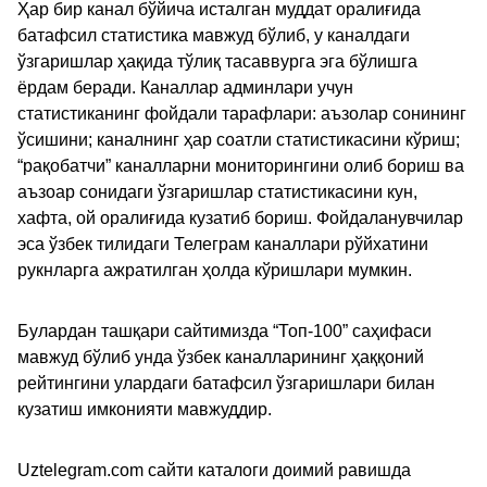
Ҳар бир канал бўйича исталган муддат оралиғида
батафсил статистика мавжуд бўлиб, у каналдаги
ўзгаришлар ҳақида тўлиқ тасаввурга эга бўлишга
ёрдам беради. Каналлар админлари учун
статистиканинг фойдали тарафлари: аъзолар сонининг
ўсишини; каналнинг ҳар соатли статистикасини кўриш;
“рақобатчи” каналларни мониторингини олиб бориш ва
аъзоар сонидаги ўзгаришлар статистикасини кун,
хафта, ой оралиғида кузатиб бориш. Фойдаланувчилар
эса ўзбек тилидаги Телеграм каналлари рўйхатини
рукнларга ажратилган ҳолда кўришлари мумкин.
Булардан ташқари сайтимизда “Топ-100” саҳифаси
мавжуд бўлиб унда ўзбек каналларининг ҳаққоний
рейтингини улардаги батафсил ўзгаришлари билан
кузатиш имконияти мавжуддир.
Uztelegram.com сайти каталоги доимий равишда