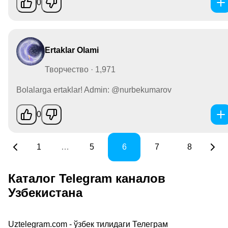
0
Ertaklar Olami
Творчество · 1,971
Bolalarga ertaklar! Admin: @nurbekumarov
0
1
…
5
6
7
8
Каталог Telegram каналов
Узбекистана
Uztelegram.com - ўзбек тилидаги Телеграм