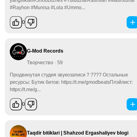
yangiliklari#ShouBiznes #YulduzlarRasmlari #Mashxurlar
#Rayhon #Munisa #Lola #Ummo...
0
G-Mod Records
Творчество · 59
Продвинутая студия звукозаписи ? ???? Остальные
ресурсы: Бутик битов: https://t.me/gmodbeatsПлэйлист:
https://t.me/g...
0
Taqdir bitiklari | Shahzod Ergashaliyev blogi