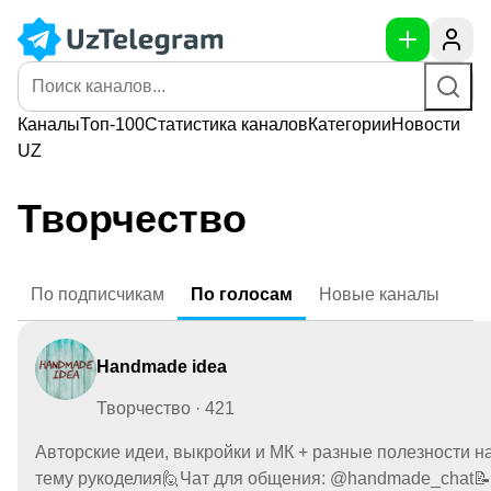
Каналы
Топ-100
Статистика
каналов
Категории
Новости
UZ
Творчество
По
подписчикам
По
голосам
Новые
каналы
Handmade idea
Творчество · 421
Авторские идеи, выкройки и МК + разные полезности н
тему рукоделия🙋Чат для общения: @handmade_chat📝