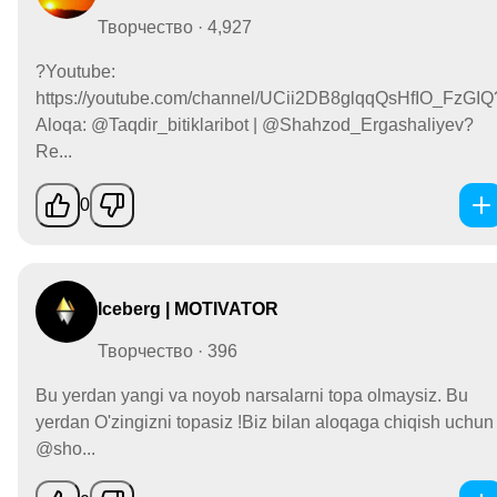
Творчество · 4,927
?Youtube:
https://youtube.com/channel/UCii2DB8glqqQsHfIO_FzGIQ
Aloqa: @Taqdir_bitiklaribot | @Shahzod_Ergashaliyev?
Re...
0
Iceberg | MOTIVATOR
Творчество · 396
Bu yerdan yangi va noyob narsalarni topa olmaysiz. Bu
yerdan O'zingizni topasiz !Biz bilan aloqaga chiqish uchun
@sho...