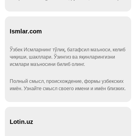
Ismlar.com
Ўзбек Исмларнинг тўлиқ, батафсил маъноси, келиб
чиқиши, шакллари. Ўзингиз ва яқинларингизни
исмлари маъносини билиб олинг.
Полный смысл, происхождение, формы узбекских
имён. Узнайте смысл своего имени и имён близких.
Lotin.uz