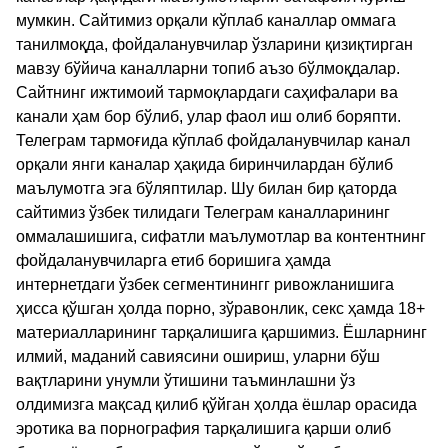
мумкин. Сайтимиз орқали кўплаб каналлар оммага
танилмоқда, фойдаланувчилар ўзларини қизиқтирган
мавзу бўйича каналларни топиб аъзо бўлмоқдалар.
Сайтнинг ижтимоий тармоқлардаги саҳифалари ва
канали ҳам бор бўлиб, улар фаол иш олиб боряпти.
Телеграм тармоғида кўплаб фойдаланувчилар канал
орқали янги каналар ҳақида биринчилардан бўлиб
маълумотга эга бўляптилар. Шу билан бир қаторда
сайтимиз ўзбек тилидаги Телеграм каналларининг
оммалашишига, сифатли маълумотлар ва контентнинг
фойдаланувчиларга етиб боришига ҳамда
интернетдаги ўзбек сегментинингг ривожланишига
ҳисса қўшган ҳолда порно, зўравонлик, секс ҳамда 18+
материалларининг тарқалишига қаршимиз. Ёшларнинг
илмий, маданий савиясини ошириш, уларни бўш
вақтларини унумли ўтишини таъминлашни ўз
олдимизга мақсад қилиб қўйган ҳолда ёшлар орасида
эротика ва порнография тарқалишига қарши олиб