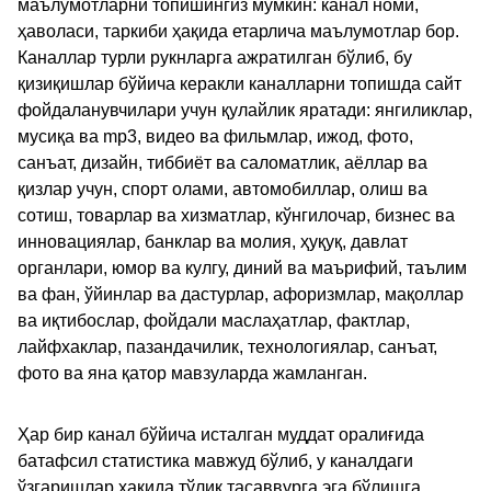
маълумотларни топишингиз мумкин: канал номи,
ҳаволаси, таркиби ҳақида етарлича маълумотлар бор.
Каналлар турли рукнларга ажратилган бўлиб, бу
қизиқишлар бўйича керакли каналларни топишда сайт
фойдаланувчилари учун қулайлик яратади: янгиликлар,
мусиқа ва mp3, видео ва фильмлар, ижод, фото,
санъат, дизайн, тиббиёт ва саломатлик, аёллар ва
қизлар учун, спорт олами, автомобиллар, олиш ва
сотиш, товарлар ва хизматлар, кўнгилочар, бизнес ва
инновациялар, банклар ва молия, ҳуқуқ, давлат
органлари, юмор ва кулгу, диний ва маърифий, таълим
ва фан, ўйинлар ва дастурлар, афоризмлар, мақоллар
ва иқтибослар, фойдали маслаҳатлар, фактлар,
лайфхаклар, пазандачилик, технологиялар, санъат,
фото ва яна қатор мавзуларда жамланган.
Ҳар бир канал бўйича исталган муддат оралиғида
батафсил статистика мавжуд бўлиб, у каналдаги
ўзгаришлар ҳақида тўлиқ тасаввурга эга бўлишга