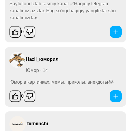
Sayfulloni Izlab rasmiy kanal ✅Haqiqiy telegram
kanalimiz azizlar. Eng so'ngi haqiqiy yangiliklar shu
kanalimizda✊...
0
Hazil_юморил
Юмор · 14
Юмор в картинках, мемы, приколы, анекдоты😂
0
-terminchi