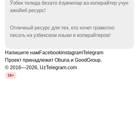
Ўзбек тилида бехато ёзувчилар ва копирайтер учун
ажойиб ресурс!
Отличный ресурс для тех, кто хочет грамотно
писать на узбекском языки и копирайтеров!
Напишите нам
Facebook
Instagram
Telegram
Проект принадлежит
Obuna
и
GoodGroup
.
© 2016—2026, UzTelegram.com
18+