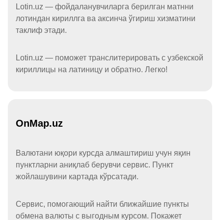
Lotin.uz — фойдаланувчиларга берилган матнни
лотиндан кириллга ва аксинча ўгириш хизматини
таклиф этади.
Lotin.uz — поможет транслитерировать с узбекской
кириллицы на латиницу и обратно. Легко!
OnMap.uz
Валютани юқори курсда алмаштириш учун яқин
пунктларни аниқлаб берувчи сервис. Пункт
жойлашувини картада кўрсатади.
Сервис, помогающий найти ближайшие пункты
обмена валюты с выгодным курсом. Покажет