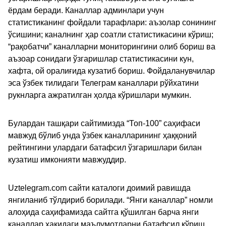
ёрдам беради. Каналлар админлари учун
статистиканинг фойдали тарафлари: аъзолар сонининг
ўсишини; каналнинг ҳар соатли статистикасини кўриш;
“рақобатчи” каналларни мониторингини олиб бориш ва
аъзоар сонидаги ўзгаришлар статистикасини кун,
хафта, ой оралиғида кузатиб бориш. Фойдаланувчилар
эса ўзбек тилидаги Телеграм каналлари рўйхатини
рукнларга ажратилган ҳолда кўришлари мумкин.
Булардан ташқари сайтимизда “Топ-100” саҳифаси
мавжуд бўлиб унда ўзбек каналларининг ҳаққоний
рейтингини улардаги батафсил ўзгаришлари билан
кузатиш имконияти мавжуддир.
Uztelegram.com сайти каталоги доимий равишда
янгиланиб тўлдириб борилади. “Янги каналлар” номли
алоҳида саҳифамизда сайтга қўшилган барча янги
каналлар ҳақидаги маълумотларни батафсил кўриш