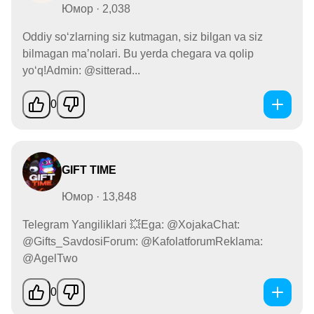
Юмор · 2,038
Oddiy soʻzlarning siz kutmagan, siz bilgan va siz
bilmagan maʼnolari. Bu yerda chegara va qolip
yoʻq!Admin: @sitterad...
0
GIFT TIME
Юмор · 13,848
Telegram Yangiliklari 💥Ega: @XojakaChat:
@Gifts_SavdosiForum: @KafolatforumReklama:
@AgelTwo
0