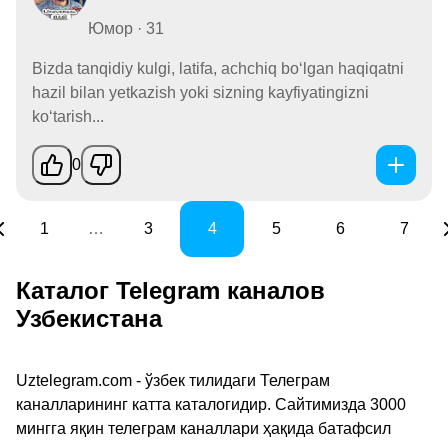
Юмор · 31
Bizda tanqidiy kulgi, latifa, achchiq boʻlgan haqiqatni
hazil bilan yetkazish yoki sizning kayfiyatingizni
koʻtarish...
0
1
…
3
4
5
6
7
Каталог Telegram каналов
Узбекистана
Uztelegram.com - ўзбек тилидаги Телеграм
каналларининг катта каталогидир. Сайтимизда 3000
мингга яқин телеграм каналлари ҳақида батафсил