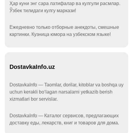
Ҳар куни энг сара латифалар ва кулгули расмлар.
Ўзбек тилидаги кулгу маркази!
Ежедневно только отборные анекдоты, смешные
картинки. Кузница юмора на узбекском языке!
DostavkaInfo.uz
DostavkaInfo — Taomlar, dorilar, kitoblar va boshqa uy
uchun kerakli boʻlagan narsalarni yetkazib berish
xizmatlari bor servislar.
DostavkaInfo — Каталог сервисов, предлагающих
доставку еды, лекарств, книг и товаров для дома.