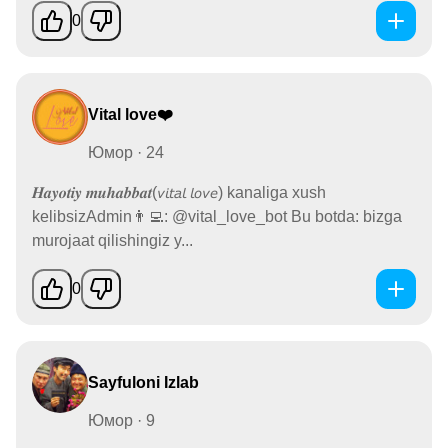
0
Vital love❤️
Юмор · 24
𝑯𝒂𝒚𝒐𝒕𝒊𝒚 𝒎𝒖𝒉𝒂𝒃𝒃𝒂𝒕(𝘷𝘪𝘵𝘢𝘭 𝘭𝘰𝘷𝘦) kanaliga xush
kelibsizAdmin👨‍💻: @vital_love_bot Bu botda: bizga
murojaat qilishingiz y...
0
Sayfuloni Izlab
Юмор · 9