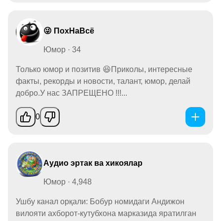
😜 ПохНаВсё
Юмор · 34
Только юмор и позитив 😆Приколы, интересные
факты, рекорды и новости, талант, юмор, делай
добро.У нас ЗАПРЕЩЕНО !!!...
0
Аудио эртак ва хикоялар
Юмор · 4,948
Ушбу канал орқали: Бобур номидаги Андижон
вилояти ахборот-кутубхона марказида яратилган