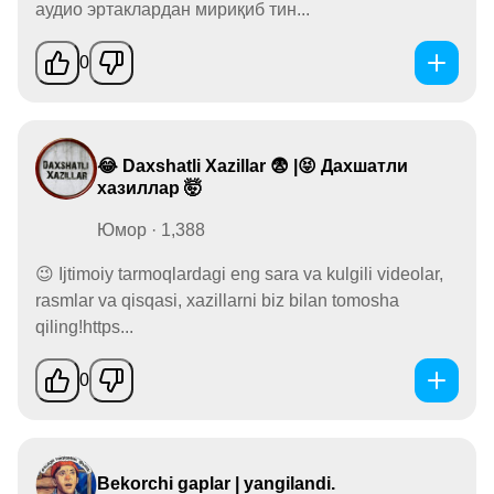
аудио эртаклардан мириқиб тин...
0
😂 Daxshatli Xazillar 😨 |😝 Дахшатли
хазиллар 🤯
Юмор · 1,388
😉 Ijtimoiy tarmoqlardagi eng sara va kulgili videolar,
rasmlar va qisqasi, xazillarni biz bilan tomosha
qiling!https...
0
Bekorchi gaplar | yangilandi.