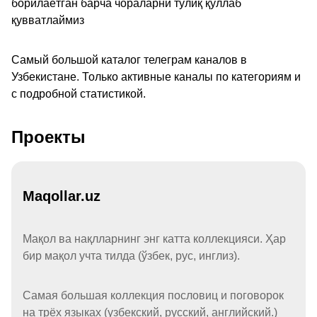
борилаётган барча чораларни тўлиқ қўллаб
қувватлаймиз
Самый большой каталог телеграм каналов в
Узбекистане. Только активные каналы по категориям и
с подробной статистикой.
Проекты
Maqollar.uz
Мақол ва нақлларнинг энг катта коллекцияси. Ҳар
бир мақол учта тилда (ўзбек, рус, инглиз).
Самая большая коллекция пословиц и поговорок
на трёх языках (узбекский, русский, английский.)