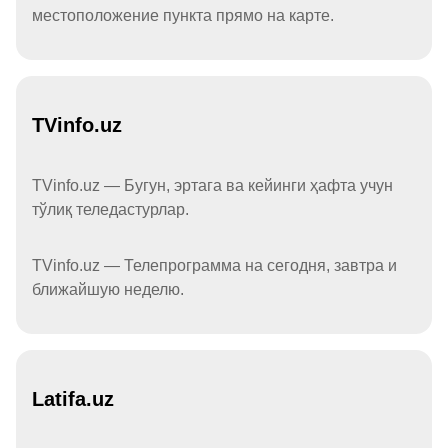
местоположение пункта прямо на карте.
TVinfo.uz
TVinfo.uz — Бугун, эртага ва кейинги ҳафта учун
тўлиқ теледастурлар.
TVinfo.uz — Телепрограмма на сегодня, завтра и
ближайшую неделю.
Latifa.uz