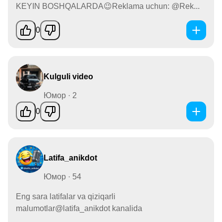
KEYIN BOSHQALARDA😉Reklama uchun: @Rek...
0
Kulguli video
Юмор · 2
0
Latifa_anikdot
Юмор · 54
Eng sara latifalar va qiziqarli
malumotlar@latifa_anikdot kanalida