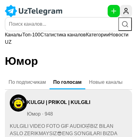
Каналы
Топ-100
Статистика
каналов
Категории
Новости
UZ
Юмор
По
подписчикам
По
голосам
Новые
каналы
KULGU | PRIKOL | KULGILI
Юмор · 948
KULGILI VIDEO FOTO GIF AUDIO🤣BIZ BILAN
ASLO ZERIKMAYSIZ😎ENG SO'NGILARI BIZDA