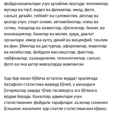
фойдаланувчилари учун қулайлик яратади: янгиликлар,
мусиқа ва mp3, видео ва фильмлар, ижод, фото,
санъат, дизайн, тиббиёт ва саломатлик, аёллар ва
қизлар учун, спорт олами, автомобиллар, олиш ва
сотиш, товарлар ва хизматлар, кўнгилочар, бизнес ва
инновациялар, банклар ва молия, ҳуқуқ, давлат
органлари, юмор ва кулгу, диний ва маърифий, таълим
ва фан, ўйинлар ва дастурлар, афоризмлар, мақоллар
ва иқтибослар, фойдали маслаҳатлар, фактлар,
лайфхаклар, пазандачилик, технологиялар, санъат,
фото ва яна қатор мавзуларда жамланган.
Ҳар бир канал бўйича исталган муддат оралиғида
батафсил статистика мавжуд бўлиб, у каналдаги
ўзгаришлар ҳақида тўлиқ тасаввурга эга бўлишга
ёрдам беради. Каналлар админлари учун
статистиканинг фойдали тарафлари: аъзолар сонининг
ўсишини; каналнинг ҳар соатли статистикасини кўриш;