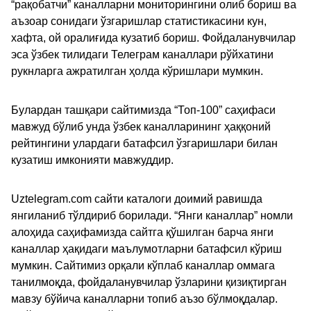
“рақобатчи” каналларни мониторингини олиб бориш ва
аъзоар сонидаги ўзгаришлар статистикасини кун,
хафта, ой оралиғида кузатиб бориш. Фойдаланувчилар
эса ўзбек тилидаги Телеграм каналлари рўйхатини
рукнларга ажратилган ҳолда кўришлари мумкин.
Булардан ташқари сайтимизда “Топ-100” саҳифаси
мавжуд бўлиб унда ўзбек каналларининг ҳаққоний
рейтингини улардаги батафсил ўзгаришлари билан
кузатиш имконияти мавжуддир.
Uztelegram.com сайти каталоги доимий равишда
янгиланиб тўлдириб борилади. “Янги каналлар” номли
алоҳида саҳифамизда сайтга қўшилган барча янги
каналлар ҳақидаги маълумотларни батафсил кўриш
мумкин. Сайтимиз орқали кўплаб каналлар оммага
танилмоқда, фойдаланувчилар ўзларини қизиқтирган
мавзу бўйича каналларни топиб аъзо бўлмоқдалар.