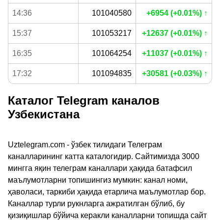
14:36
101040580
+6954 (+0.01%) ↑
15:37
101053217
+12637 (+0.01%) ↑
16:35
101064254
+11037 (+0.01%) ↑
17:32
101094835
+30581 (+0.03%) ↑
Каталог Telegram каналов
Узбекистана
Uztelegram.com - ўзбек тилидаги Телеграм
каналларининг катта каталогидир. Сайтимизда 3000
мингга яқин телеграм каналлари ҳақида батафсил
маълумотларни топишингиз мумкин: канал номи,
ҳаволаси, таркиби ҳақида етарлича маълумотлар бор.
Каналлар турли рукнларга ажратилган бўлиб, бу
қизиқишлар бўйича керакли каналларни топишда сайт