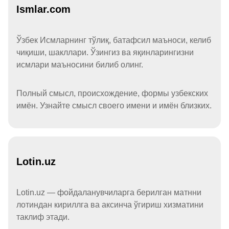
Ismlar.com
Ўзбек Исмларнинг тўлиқ, батафсил маъноси, келиб
чиқиши, шакллари. Ўзингиз ва яқинларингизни
исмлари маъносини билиб олинг.
Полный смысл, происхождение, формы узбекских
имён. Узнайте смысл своего имени и имён близких.
Lotin.uz
Lotin.uz — фойдаланувчиларга берилган матнни
лотиндан кириллга ва аксинча ўгириш хизматини
таклиф этади.