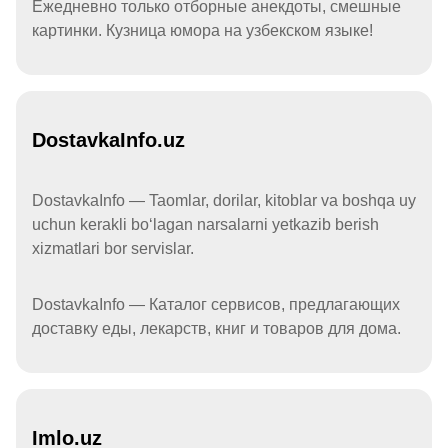
Ежедневно только отборные анекдоты, смешные
картинки. Кузница юмора на узбекском языке!
DostavkaInfo.uz
DostavkaInfo — Taomlar, dorilar, kitoblar va boshqa uy
uchun kerakli boʻlagan narsalarni yetkazib berish
xizmatlari bor servislar.
DostavkaInfo — Каталог сервисов, предлагающих
доставку еды, лекарств, книг и товаров для дома.
Imlo.uz