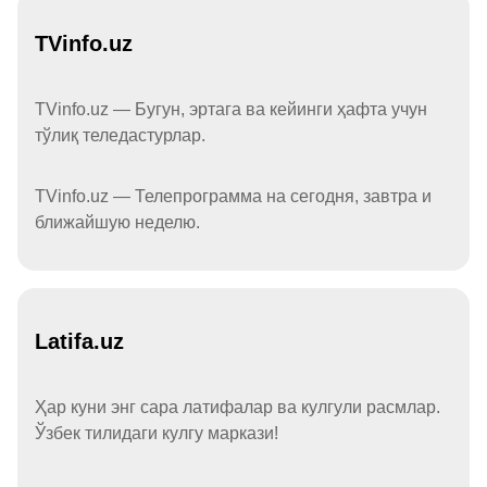
TVinfo.uz
TVinfo.uz — Бугун, эртага ва кейинги ҳафта учун
тўлиқ теледастурлар.
TVinfo.uz — Телепрограмма на сегодня, завтра и
ближайшую неделю.
Latifa.uz
Ҳар куни энг сара латифалар ва кулгули расмлар.
Ўзбек тилидаги кулгу маркази!