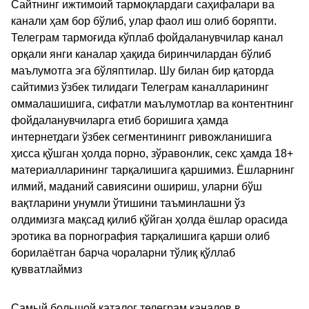
Сайтнинг ижтимоий тармоқлардаги саҳифалари ва
канали ҳам бор бўлиб, улар фаол иш олиб боряпти.
Телеграм тармоғида кўплаб фойдаланувчилар канал
орқали янги каналар ҳақида биринчилардан бўлиб
маълумотга эга бўляптилар. Шу билан бир қаторда
сайтимиз ўзбек тилидаги Телеграм каналларининг
оммалашишига, сифатли маълумотлар ва контентнинг
фойдаланувчиларга етиб боришига ҳамда
интернетдаги ўзбек сегментинингг ривожланишига
ҳисса қўшган ҳолда порно, зўравонлик, секс ҳамда 18+
материалларининг тарқалишига қаршимиз. Ёшларнинг
илмий, маданий савиясини ошириш, уларни бўш
вақтларини унумли ўтишини таъминлашни ўз
олдимизга мақсад қилиб қўйган ҳолда ёшлар орасида
эротика ва порнография тарқалишига қарши олиб
борилаётган барча чораларни тўлиқ қўллаб
қувватлаймиз
Самый большой каталог телеграм каналов в