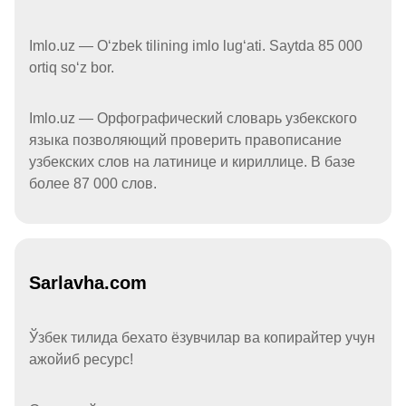
Imlo.uz — Oʻzbek tilining imlo lugʻati. Saytda 85 000
ortiq soʻz bor.
Imlo.uz — Орфографический словарь узбекского
языка позволяющий проверить правописание
узбекских слов на латинице и кириллице. В базе
более 87 000 слов.
Sarlavha.com
Ўзбек тилида бехато ёзувчилар ва копирайтер учун
ажойиб ресурс!