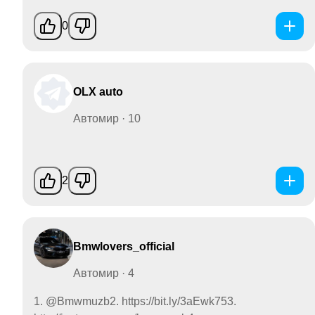
0
OLX auto
Автомир · 10
2
Bmwlovers_official
Автомир · 4
1. @Bmwmuzb2. https://bit.ly/3aEwk753.