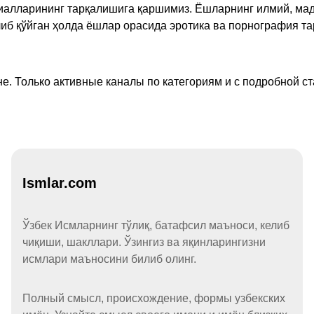
ериалларининг тарқалишига қаршимиз. Ёшларнинг илмий, м
иб қўйган ҳолда ёшлар орасида эротика ва порнография т
е. Только активные каналы по категориям и с подробной ст
Ismlar.com
Ўзбек Исмларнинг тўлиқ, батафсил маъноси, келиб
чиқиши, шакллари. Ўзингиз ва яқинларингизни
исмлари маъносини билиб олинг.
Полный смысл, происхождение, формы узбекских