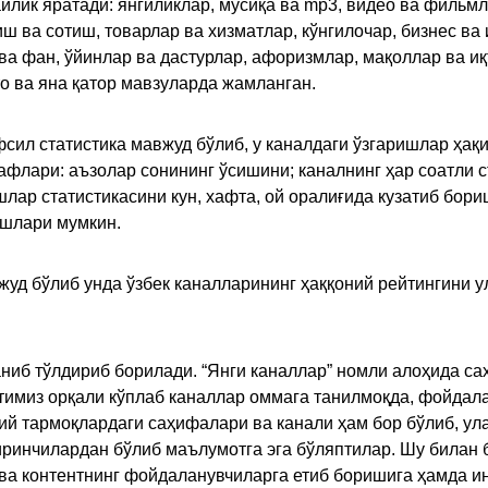
ик яратади: янгиликлар, мусиқа ва mp3, видео ва фильмлар
иш ва сотиш, товарлар ва хизматлар, кўнгилочар, бизнес ва 
 ва фан, ўйинлар ва дастурлар, афоризмлар, мақоллар ва и
то ва яна қатор мавзуларда жамланган.
сил статистика мавжуд бўлиб, у каналдаги ўзгаришлар ҳақи
флари: аъзолар сонининг ўсишини; каналнинг ҳар соатли с
лар статистикасини кун, хафта, ой оралиғида кузатиб бори
ишлари мумкин.
жуд бўлиб унда ўзбек каналларининг ҳаққоний рейтингини 
ниб тўлдириб борилади. “Янги каналлар” номли алоҳида са
имиз орқали кўплаб каналлар оммага танилмоқда, фойдала
ий тармоқлардаги саҳифалари ва канали ҳам бор бўлиб, ул
ринчилардан бўлиб маълумотга эга бўляптилар. Шу билан б
а контентнинг фойдаланувчиларга етиб боришига ҳамда ин