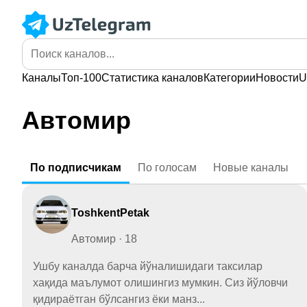
Каналы
Топ-100
Статистика
каналов
Категории
Новости
U
Автомир
По
подписчикам
По
голосам
Новые
каналы
ToshkentPetak
Автомир · 18
Ушбу каналда барча йўналишидаги таксилар
хақида маълумот олишингиз мумкин. Сиз йўловчи
қидираётган бўлсангиз ёки манз...