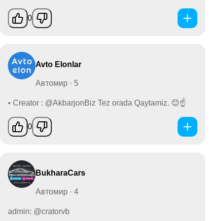
0
Avto Elonlar
Автомир · 5
• Creator : @AkbarjonBiz Tez orada Qaytamiz. 😊☝
0
BukharaCars
Автомир · 4
admin: @cratorvb