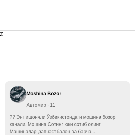
Z
Moshina Bozor
Автомир · 11
?? Энг ишончли Ўзбекистондаги мошина бозор
канали. Мошина Сотинг юки сотиб олинг
Машиналар ,запчаст,балон ва барча...