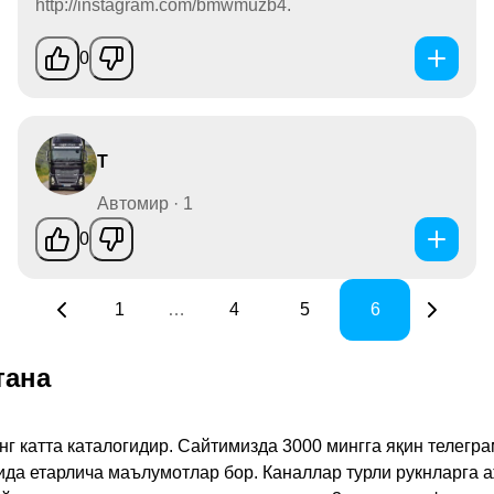
http://instagram.com/bmwmuzb4.
0
T
Автомир · 1
0
1
…
4
5
6
тана
инг катта каталогидир. Сайтимизда 3000 мингга яқин телег
қида етарлича маълумотлар бор. Каналлар турли рукнларга 