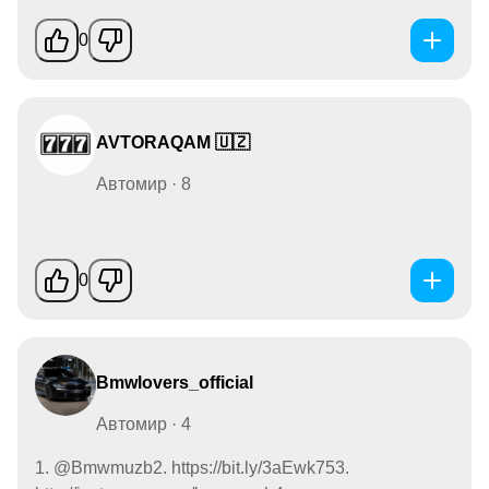
0
AVTORAQAM 🇺🇿
Автомир · 8
0
Bmwlovers_official
Автомир · 4
1. @Bmwmuzb2. https://bit.ly/3aEwk753.