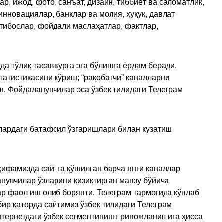
, ижод, фото, санъат, дизайн, тиббиёт ва саломатлик,
инновациялар, банклар ва молия, ҳуқуқ, давлат
қтибослар, фойдали маслаҳатлар, фактлар,
да тўлиқ тасаввурга эга бўлишга ёрдам беради.
татистикасини кўриш; “рақобатчи” каналларни
ш. Фойдаланувчилар эса ўзбек тилидаги Телеграм
улардаги батафсил ўзгаришлари билан кузатиш
ҳифамизда сайтга қўшилган барча янги каналлар
нувчилар ўзларини қизиқтирган мавзу бўйича
ар фаол иш олиб боряпти. Телеграм тармоғида кўплаб
ир қаторда сайтимиз ўзбек тилидаги Телеграм
тернетдаги ўзбек сегментинингг ривожланишига ҳисса