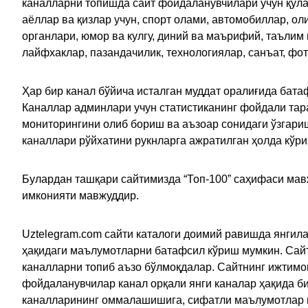
каналларни топишда сайт фойдаланувчилари учун қулайл
аёллар ва қизлар учун, спорт олами, автомобиллар, ол
органлари, юмор ва кулгу, диний ва маърифий, таълим
лайфхаклар, пазандачилик, технологиялар, санъат, фо
Ҳар бир канал бўйича исталган муддат оралиғида батаф
Каналлар админлари учун статистиканинг фойдали тара
мониторингини олиб бориш ва аъзоар сонидаги ўзгариш
каналлари рўйхатини рукнларга ажратилган ҳолда кўр
Булардан ташқари сайтимизда “Топ-100” саҳифаси мав
имконияти мавжуддир.
Uztelegram.com сайти каталоги доимий равишда янгила
ҳақидаги маълумотларни батафсил кўриш мумкин. Сайт
каналларни топиб аъзо бўлмоқдалар. Сайтнинг ижтимо
фойдаланувчилар канал орқали янги каналар ҳақида би
каналларининг оммалашишига, сифатли маълумотлар в