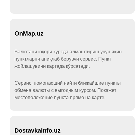
OnMap.uz
Валютани юқори курсда алмаштириш учун яқин
пунктларни аниқлаб берувчи сервис. Пункт
жойлашувини картада кўрсатади.
Сервис, помогающий найти ближайшие пункты
обмена валюты с выгодным курсом. Покажет
местоположение пункта прямо на карте.
DostavkaInfo.uz