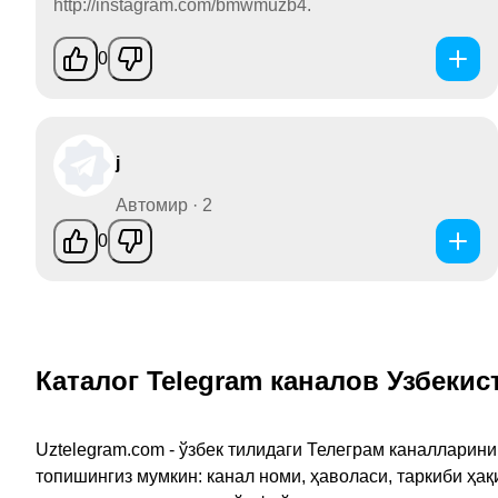
http://instagram.com/bmwmuzb4.
0
j
Автомир · 2
0
Каталог Telegram каналов Узбекис
Uztelegram.com - ўзбек тилидаги Телеграм каналларин
топишингиз мумкин: канал номи, ҳаволаси, таркиби ҳа