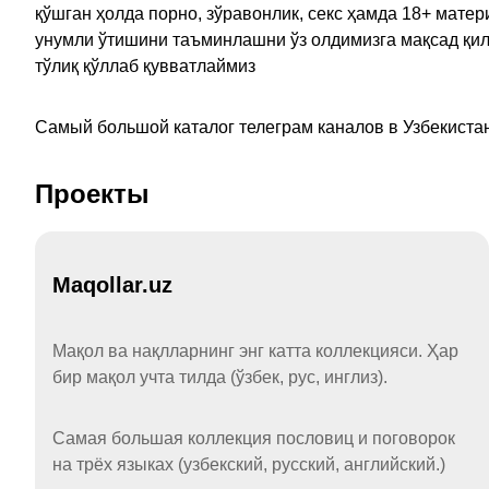
қўшган ҳолда порно, зўравонлик, секс ҳамда 18+ мат
унумли ўтишини таъминлашни ўз олдимизга мақсад қил
тўлиқ қўллаб қувватлаймиз
Самый большой каталог телеграм каналов в Узбекистан
Проекты
Maqollar.uz
Мақол ва нақлларнинг энг катта коллекцияси. Ҳар
бир мақол учта тилда (ўзбек, рус, инглиз).
Самая большая коллекция пословиц и поговорок
на трёх языках (узбекский, русский, английский.)