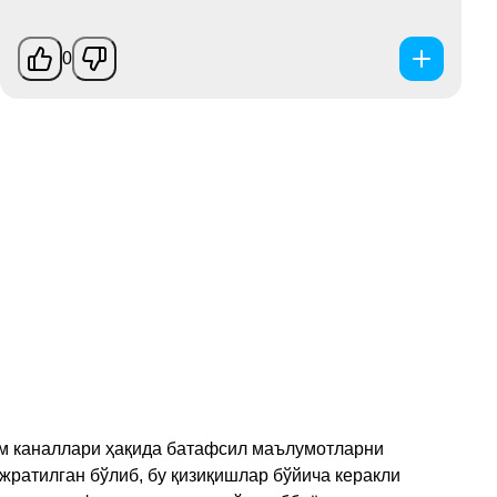
0
рам каналлари ҳақида батафсил маълумотларни
ажратилган бўлиб, бу қизиқишлар бўйича керакли