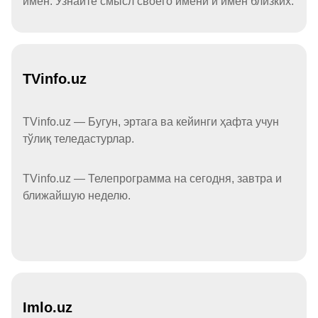
имён. Узнайте смысл своего имени и имён близких.
TVinfo.uz
TVinfo.uz — Бугун, эртага ва кейинги ҳафта учун
тўлиқ теледастурлар.
TVinfo.uz — Телепрограмма на сегодня, завтра и
ближайшую неделю.
Imlo.uz