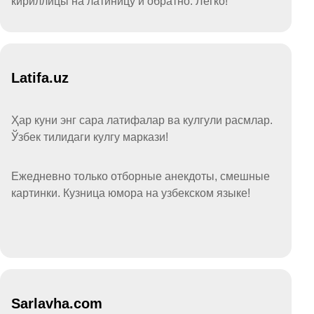
кириллицы на латиницу и обратно. Легко!
Latifa.uz
Ҳар куни энг сара латифалар ва кулгули расмлар.
Ўзбек тилидаги кулгу маркази!
Ежедневно только отборные анекдоты, смешные
картинки. Кузница юмора на узбекском языке!
Sarlavha.com