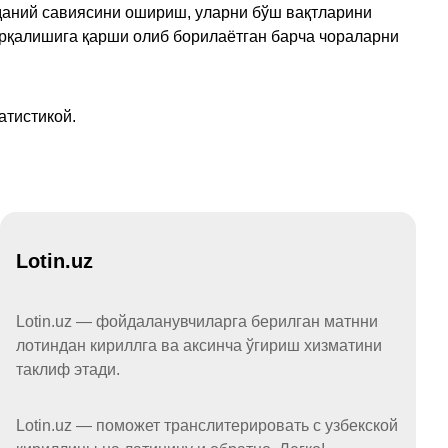
аданий савиясини ошириш, уларни бўш вақтларини
арқалишига қарши олиб борилаётган барча чораларни
атистикой.
Lotin.uz
Lotin.uz — фойдаланувчиларга берилган матнни
лотиндан кириллга ва аксинча ўгириш хизматини
таклиф этади.
Lotin.uz — поможет транслитерировать с узбекской