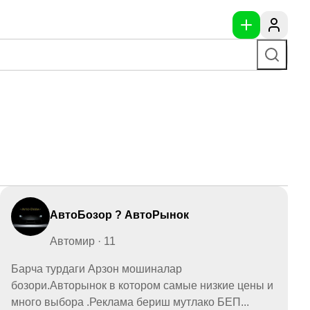
АвтоБозор ? АвтоРынок
Автомир · 11
Барча турдаги Арзон мошиналар
бозори.Авторынок в котором самые низкие цены и
много выбора .Реклама бериш мутлако БЕП...