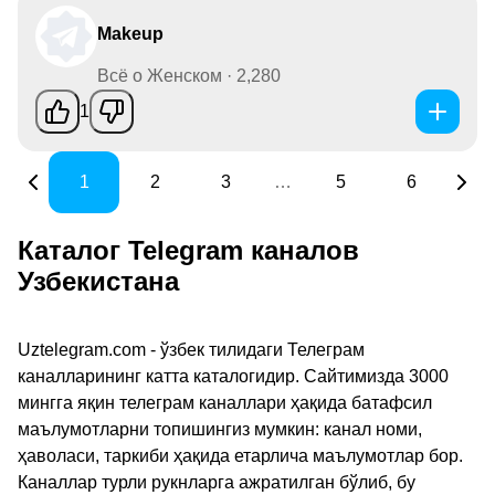
Makeup
Всё о Женском · 2,280
1
1
2
3
…
5
6
Каталог Telegram каналов
Узбекистана
Uztelegram.com - ўзбек тилидаги Телеграм
каналларининг катта каталогидир. Сайтимизда 3000
мингга яқин телеграм каналлари ҳақида батафсил
маълумотларни топишингиз мумкин: канал номи,
ҳаволаси, таркиби ҳақида етарлича маълумотлар бор.
Каналлар турли рукнларга ажратилган бўлиб, бу