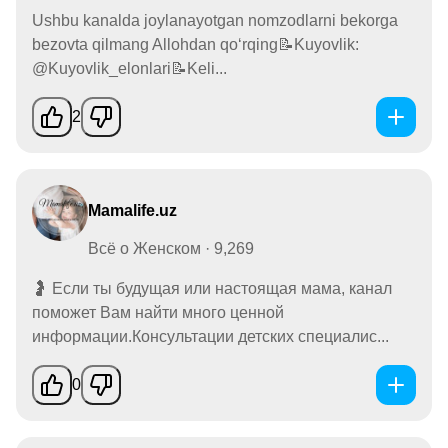
Ushbu kanalda joylanayotgan nomzodlarni bekorga
bezovta qilmang Allohdan qo‘rqing📝Kuyovlik:
@Kuyovlik_elonlari📝Keli...
2
Mamalife.uz
Всё о Женском · 9,269
🤰 Если ты будущая или настоящая мама, канал
поможет Вам найти много ценной
информации.Консультации детских специалис...
0