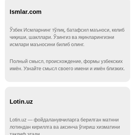
Ismlar.com
Ўзбек Исмларнинг тўлиқ, батафсил маъноси, келиб
чиқиши, шакллари. Ўзингиз ва яқинларингизни
исмлари маъносини билиб олинг.
Полный смысл, происхождение, формы узбекских
имён. Узнайте смысл своего имени и имён близких.
Lotin.uz
Lotin.uz — фойдаланувчиларга берилган матнни
лотиндан кириллга ва аксинча ўгириш хизматини
таклиф этади.