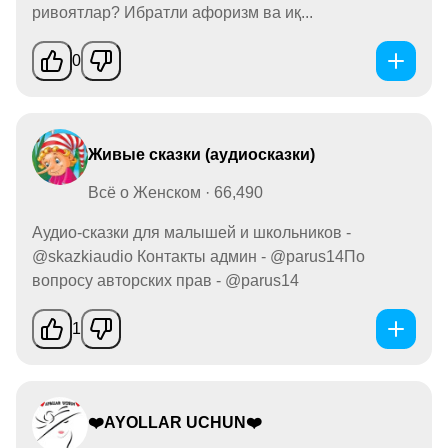
ривоятлар? Ибратли афоризм ва иқ...
0
Живые сказки (аудиосказки)
Всё о Женском · 66,490
Аудио-сказки для малышей и школьников -
@skazkiaudio Контакты админ - @parus14По
вопросу авторских прав - @parus14
1
❤️AYOLLAR UCHUN❤️