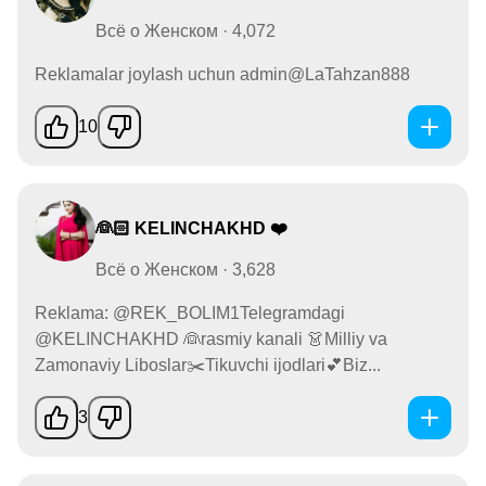
Всё о Женском · 4,072
Reklamalar joylash uchun admin@LaTahzan888
10
👰🏻 KELINCHAKHD ❤️
Всё о Женском · 3,628
Reklama: @REK_BOLIM1Telegramdagi
@KELINCHAKHD 👰rasmiy kanali 👗Milliy va
Zamonaviy Liboslar✂️Tikuvchi ijodlari💕Biz...
3