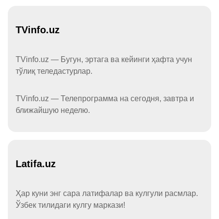
TVinfo.uz
TVinfo.uz — Бугун, эртага ва кейинги ҳафта учун
тўлиқ теледастурлар.
TVinfo.uz — Телепрограмма на сегодня, завтра и
ближайшую неделю.
Latifa.uz
Ҳар куни энг сара латифалар ва кулгули расмлар.
Ўзбек тилидаги кулгу маркази!