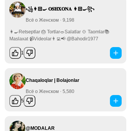
꧁👩🏻‍🍳 𝐎𝐒𝐇𝐗𝐎𝐍𝐀 👩🏻‍🍳꧂
Всё о Женском · 9,198
👩‍🍳Retseptlar 🎂 Tortlar🥗Salatlar 🍲 Taomlar📚
Maslaxat 📹Videolar👨‍💻📢 @Bahodir1977
1
Chaqaloqlar | Bolajonlar
Всё о Женском · 5,580
5
@MODALAR