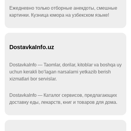
Ежедневно только отборные анекдоты, смешные
картинки. Кузница юмора на узбекском языке!
DostavkaInfo.uz
DostavkaInfo — Taomlar, dorilar, kitoblar va boshqa uy
uchun kerakli boʻlagan narsalarni yetkazib berish
xizmatlari bor servislar.
DostavkaInfo — Каталог сервисов, предлагающих
доставку еды, лекарств, книг и товаров для дома.