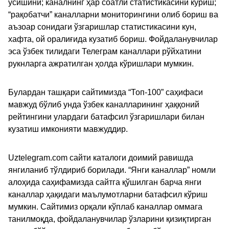
ўсишини; каналнинг ҳар соатли статистикасини кўриш;
“рақобатчи” каналларни мониторингини олиб бориш ва
аъзоар сонидаги ўзгаришлар статистикасини кун,
хафта, ой оралиғида кузатиб бориш. Фойдаланувчилар
эса ўзбек тилидаги Телеграм каналлари рўйхатини
рукнларга ажратилган ҳолда кўришлари мумкин.
Булардан ташқари сайтимизда “Топ-100” саҳифаси
мавжуд бўлиб унда ўзбек каналларининг ҳаққоний
рейтингини улардаги батафсил ўзгаришлари билан
кузатиш имконияти мавжуддир.
Uztelegram.com сайти каталоги доимий равишда
янгиланиб тўлдириб борилади. “Янги каналлар” номли
алоҳида саҳифамизда сайтга қўшилган барча янги
каналлар ҳақидаги маълумотларни батафсил кўриш
мумкин. Сайтимиз орқали кўплаб каналлар оммага
танилмоқда, фойдаланувчилар ўзларини қизиқтирган