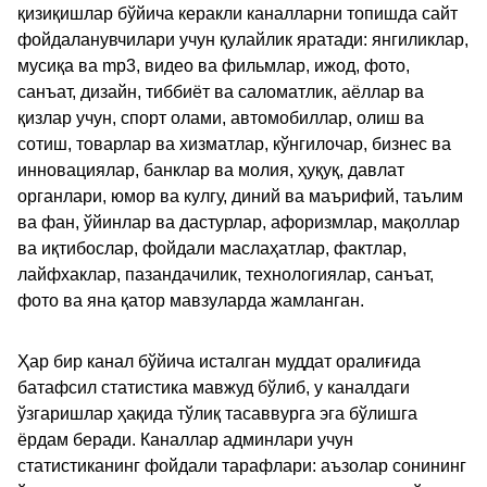
қизиқишлар бўйича керакли каналларни топишда сайт
фойдаланувчилари учун қулайлик яратади: янгиликлар,
мусиқа ва mp3, видео ва фильмлар, ижод, фото,
санъат, дизайн, тиббиёт ва саломатлик, аёллар ва
қизлар учун, спорт олами, автомобиллар, олиш ва
сотиш, товарлар ва хизматлар, кўнгилочар, бизнес ва
инновациялар, банклар ва молия, ҳуқуқ, давлат
органлари, юмор ва кулгу, диний ва маърифий, таълим
ва фан, ўйинлар ва дастурлар, афоризмлар, мақоллар
ва иқтибослар, фойдали маслаҳатлар, фактлар,
лайфхаклар, пазандачилик, технологиялар, санъат,
фото ва яна қатор мавзуларда жамланган.
Ҳар бир канал бўйича исталган муддат оралиғида
батафсил статистика мавжуд бўлиб, у каналдаги
ўзгаришлар ҳақида тўлиқ тасаввурга эга бўлишга
ёрдам беради. Каналлар админлари учун
статистиканинг фойдали тарафлари: аъзолар сонининг