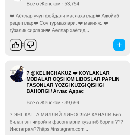
Всё о Женском · 53,754
❤️ Аёллар учун фойдали маслахатлар❤️ Ажойиб
рецептлар❤️ Соч турмаклари, ❤️ макияж, ❤️
гўзалик сирлари❤️ Аёллар ҳаётид...
0
? @KELINCHAKUZ ❤️ KOYLAKLAR
MODALAR OQSHOM LIBOSLAR PAPLIN
FASONLAR YOZGI KUZGI QISHGI
BAHORGI / Атлас Адрас
Всё о Женском · 39,699
? ЭНГ КАТТА МИЛЛИЙ ЛИБОСЛАР КАНАЛИ Биз
билан энг чиройли фасонларни кузатиб боринг???
Инстаграм??https://instagram.com...