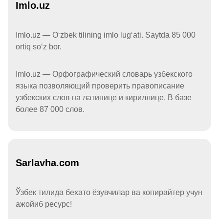
Imlo.uz
Imlo.uz — Oʻzbek tilining imlo lugʻati. Saytda 85 000
ortiq soʻz bor.
Imlo.uz — Орфографический словарь узбекского
языка позволяющий проверить правописание
узбекских слов на латинице и кириллице. В базе
более 87 000 слов.
Sarlavha.com
Ўзбек тилида бехато ёзувчилар ва копирайтер учун
ажойиб ресурс!