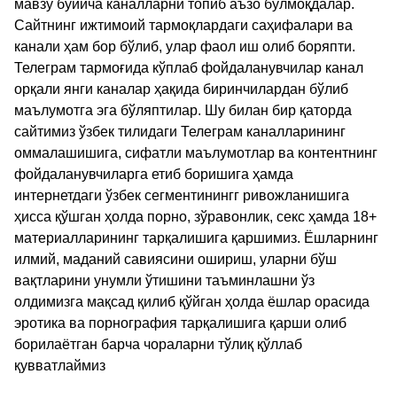
мавзу бўйича каналларни топиб аъзо бўлмоқдалар.
Сайтнинг ижтимоий тармоқлардаги саҳифалари ва
канали ҳам бор бўлиб, улар фаол иш олиб боряпти.
Телеграм тармоғида кўплаб фойдаланувчилар канал
орқали янги каналар ҳақида биринчилардан бўлиб
маълумотга эга бўляптилар. Шу билан бир қаторда
сайтимиз ўзбек тилидаги Телеграм каналларининг
оммалашишига, сифатли маълумотлар ва контентнинг
фойдаланувчиларга етиб боришига ҳамда
интернетдаги ўзбек сегментинингг ривожланишига
ҳисса қўшган ҳолда порно, зўравонлик, секс ҳамда 18+
материалларининг тарқалишига қаршимиз. Ёшларнинг
илмий, маданий савиясини ошириш, уларни бўш
вақтларини унумли ўтишини таъминлашни ўз
олдимизга мақсад қилиб қўйган ҳолда ёшлар орасида
эротика ва порнография тарқалишига қарши олиб
борилаётган барча чораларни тўлиқ қўллаб
қувватлаймиз