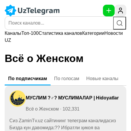
Каналы
Топ-100
Статистика
каналов
Категории
Новости
UZ
Всё о Женском
По
подписчикам
По
голосам
Новые
каналы
МУСЛИМ ?‍♂️? МУСЛИМАЛАР | Hidoyatlar
Всё о Женском · 102,331
Сиз ZaminTv.uz сайтининг телеграм каналидасиз
Бизда кун давомида:?? Ибратли ҳикоя ва