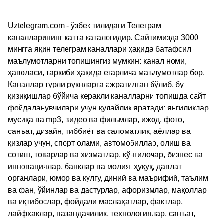
Uztelegram.com - ўзбек тилидаги Телеграм
каналларининг катта каталогидир. Сайтимизда 3000
мингга яқин телеграм каналлари ҳақида батафсил
маълумотларни топишингиз мумкин: канал номи,
ҳаволаси, таркиби ҳақида етарлича маълумотлар бор.
Каналлар турли рукнларга ажратилган бўлиб, бу
қизиқишлар бўйича керакли каналларни топишда сайт
фойдаланувчилари учун қулайлик яратади: янгиликлар,
мусиқа ва mp3, видео ва фильмлар, ижод, фото,
санъат, дизайн, тиббиёт ва саломатлик, аёллар ва
қизлар учун, спорт олами, автомобиллар, олиш ва
сотиш, товарлар ва хизматлар, кўнгилочар, бизнес ва
инновациялар, банклар ва молия, ҳуқуқ, давлат
органлари, юмор ва кулгу, диний ва маърифий, таълим
ва фан, ўйинлар ва дастурлар, афоризмлар, мақоллар
ва иқтибослар, фойдали маслаҳатлар, фактлар,
лайфхаклар, пазандачилик, технологиялар, санъат,