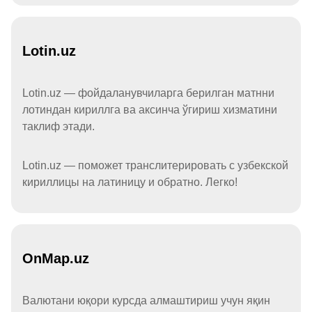
Lotin.uz
Lotin.uz — фойдаланувчиларга берилган матнни
лотиндан кириллга ва аксинча ўгириш хизматини
таклиф этади.
Lotin.uz — поможет транслитерировать с узбекской
кириллицы на латиницу и обратно. Легко!
OnMap.uz
Валютани юқори курсда алмаштириш учун яқин