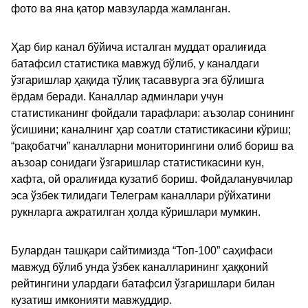
фото ва яна қатор мавзуларда жамланган.
Ҳар бир канал бўйича исталган муддат оралиғида
батафсил статистика мавжуд бўлиб, у каналдаги
ўзгаришлар ҳақида тўлиқ тасаввурга эга бўлишга
ёрдам беради. Каналлар админлари учун
статистиканинг фойдали тарафлари: аъзолар сонининг
ўсишини; каналнинг ҳар соатли статистикасини кўриш;
“рақобатчи” каналларни мониторингини олиб бориш ва
аъзоар сонидаги ўзгаришлар статистикасини кун,
хафта, ой оралиғида кузатиб бориш. Фойдаланувчилар
эса ўзбек тилидаги Телеграм каналлари рўйхатини
рукнларга ажратилган ҳолда кўришлари мумкин.
Булардан ташқари сайтимизда “Топ-100” саҳифаси
мавжуд бўлиб унда ўзбек каналларининг ҳаққоний
рейтингини улардаги батафсил ўзгаришлари билан
кузатиш имконияти мавжуддир.