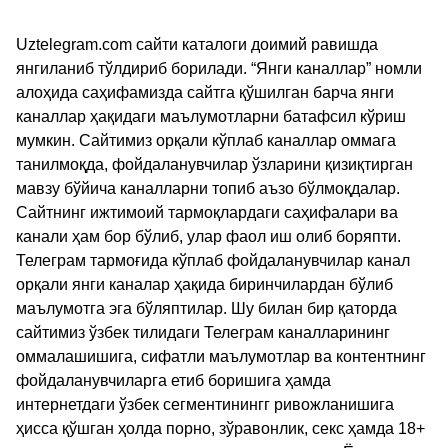
Uztelegram.com сайти каталоги доимий равишда
янгиланиб тўлдириб борилади. “Янги каналлар” номли
алоҳида саҳифамизда сайтга қўшилган барча янги
каналлар ҳақидаги маълумотларни батафсил кўриш
мумкин. Сайтимиз орқали кўплаб каналлар оммага
танилмоқда, фойдаланувчилар ўзларини қизиқтирган
мавзу бўйича каналларни топиб аъзо бўлмоқдалар.
Сайтнинг ижтимоий тармоқлардаги саҳифалари ва
канали ҳам бор бўлиб, улар фаол иш олиб боряпти.
Телеграм тармоғида кўплаб фойдаланувчилар канал
орқали янги каналар ҳақида биринчилардан бўлиб
маълумотга эга бўляптилар. Шу билан бир қаторда
сайтимиз ўзбек тилидаги Телеграм каналларининг
оммалашишига, сифатли маълумотлар ва контентнинг
фойдаланувчиларга етиб боришига ҳамда
интернетдаги ўзбек сегментинингг ривожланишига
ҳисса қўшган ҳолда порно, зўравонлик, секс ҳамда 18+