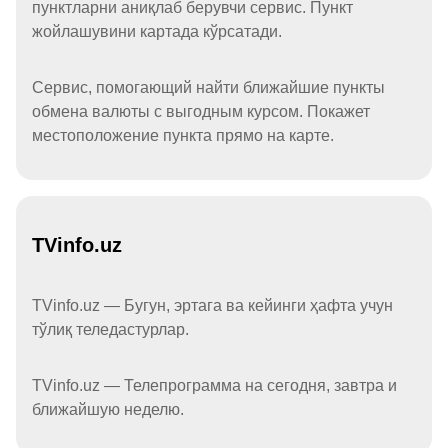
пунктларни аниқлаб берувчи сервис. Пункт
жойлашувини картада кўрсатади.
Сервис, помогающий найти ближайшие пункты
обмена валюты с выгодным курсом. Покажет
местоположение пункта прямо на карте.
TVinfo.uz
TVinfo.uz — Бугун, эртага ва кейинги ҳафта учун
тўлиқ теледастурлар.
TVinfo.uz — Телепрограмма на сегодня, завтра и
ближайшую неделю.