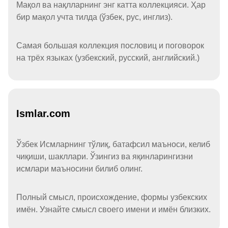
Мақол ва нақлларнинг энг катта коллекцияси. Ҳар
бир мақол учта тилда (ўзбек, рус, инглиз).
Самая большая коллекция пословиц и поговорок
на трёх языках (узбекский, русский, английский.)
Ismlar.com
Ўзбек Исмларнинг тўлиқ, батафсил маъноси, келиб
чиқиши, шакллари. Ўзингиз ва яқинларингизни
исмлари маъносини билиб олинг.
Полный смысл, происхождение, формы узбекских
имён. Узнайте смысл своего имени и имён близких.