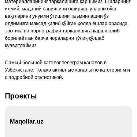
материалларининг тарқалишига қаршимиз. Ёшларнинг
илмий, маданий савиясини ошириш, уларни бўш
вақтларини унумли ўтишини таъминлашни ўз
олдимизга мақсад қилиб қўйган ҳолда ёшлар орасида
эротика ва порнография тарқалишига қарши олиб
борилаётган барча чораларни тўлиқ қўллаб
қувватлаймиз
Самый большой каталог телеграм каналов в
Узбекистане. Только активные каналы по категориям и
с подробной статистикой.
Проекты
Maqollar.uz