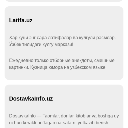
Latifa.uz
Ҳар куни энг сара латифалар ва кулгули расмлар.
Ўзбек тилидаги кулгу маркази!
Ежедневно только отборные анекдоты, смешные
картинки. Кузница юмора на узбекском языке!
DostavkaInfo.uz
DostavkaInfo — Taomlar, dorilar, kitoblar va boshqa uy
uchun kerakli boʻlagan narsalarni yetkazib berish