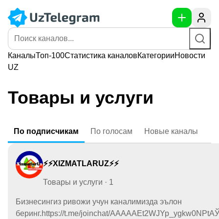
Каналы
Топ-100
Статистика
каналов
Категории
Новости
UZ
Товары и услуги
По
подписчикам
По
голосам
Новые
каналы
⚡️⚡️XIZMATLARUZ⚡️⚡️
Товары и услуги · 1
Бизнесингиз ривожи учун каналимизда эълон
беринг.https://t.me/joinchat/AAAAAEt2WJYp_ygkw0NPtAЎ