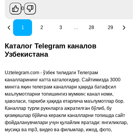
0
1
2
3
…
28
29
Каталог Telegram каналов
Узбекистана
Uztelegram.com - ўзбек тилидаги Телеграм
каналларининг катта каталогидир. Сайтимизда 3000
мингга яқин телеграм каналлари ҳақида батафсил
маълумотларни топишингиз мумкин: канал номи,
ҳаволаси, таркиби ҳақида етарлича маълумотлар бор.
Каналлар турли рукнларга ажратилган бўлиб, бу
қизиқишлар бўйича керакли каналларни топишда сайт
фойдаланувчилари учун қулайлик яратади: янгиликлар,
мусиқа ва mp3, видео ва фильмлар, ижод, фото,