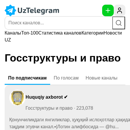
Каналы
Топ-100
Статистика
каналов
Категории
Новости
UZ
Госструктуры и право
По
подписчикам
По
голосам
Новые
каналы
Huquqiy axborot ✔
Госструктуры и право · 223,078
Қонунчиликдаги янгиликлар, ҳуқуқий ислоҳотлар ҳақид
тақдим этувчи канал.▪️|Лотин алифбосида — @hu...