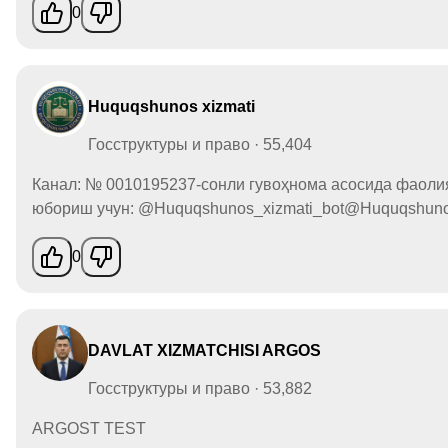
0
Huquqshunos xizmati
Госструктуры и право · 55,404
Канал: № 0010195237-сонли гувоҳнома асосида фаоли
юбориш учун: @Huquqshunos_xizmati_bot@Huquqshunos
0
DAVLAT XIZMATCHISI ARGOS
Госструктуры и право · 53,882
ARGOST TEST