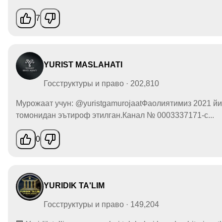
7
YURIST MASLAHATI
Госструктуры и право · 202,810
Мурожаат учун: @yuristgamurojaatФаолиятимиз 2021 й
томонидан эътироф этилган.Канал № 0003337171-с...
0
YURIDIK TA'LIM
Госструктуры и право · 149,204