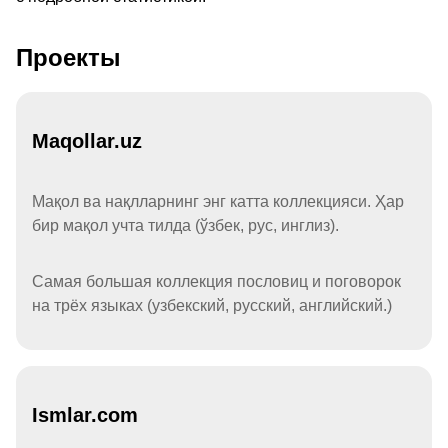
Проекты
Maqollar.uz
Мақол ва нақлларнинг энг катта коллекцияси. Ҳар
бир мақол учта тилда (ўзбек, рус, инглиз).
Самая большая коллекция пословиц и поговорок
на трёх языках (узбекский, русский, английский.)
Ismlar.com