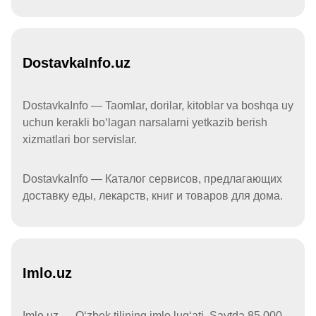
DostavkaInfo.uz
DostavkaInfo — Taomlar, dorilar, kitoblar va boshqa uy
uchun kerakli boʻlagan narsalarni yetkazib berish
xizmatlari bor servislar.
DostavkaInfo — Каталог сервисов, предлагающих
доставку еды, лекарств, книг и товаров для дома.
Imlo.uz
Imlo.uz — Oʻzbek tilining imlo lugʻati. Saytda 85 000