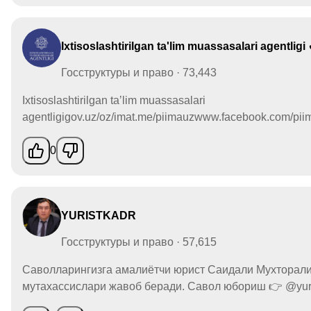
Ixtisoslashtirilgan ta'lim muassasalari agentligi
Госструктуры и право · 73,443
Ixtisoslashtirilgan taʼlim muassasalari
agentligigov.uz/oz/imat.me/piimauzwww.facebook.com/pii
0
YURISTKADR
Госструктуры и право · 57,615
Саволларингизга амалиётчи юрист Саидали Мухторал
мутахассислари жавоб беради. Савол юбориш 👉 @yuris