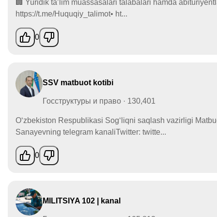
🏢 Yuridik taʼlim muassasalari talabalari hamda abituriyen
https://t.me/Huquqiy_talimot• ht...
0
SSV matbuot kotibi
Госструктуры и право · 130,401
O‘zbekiston Respublikasi Sog‘liqni saqlash vazirligi Matbuo
Sanayevning telegram kanaliTwitter: twitte...
0
MILITSIYA 102 | kanal