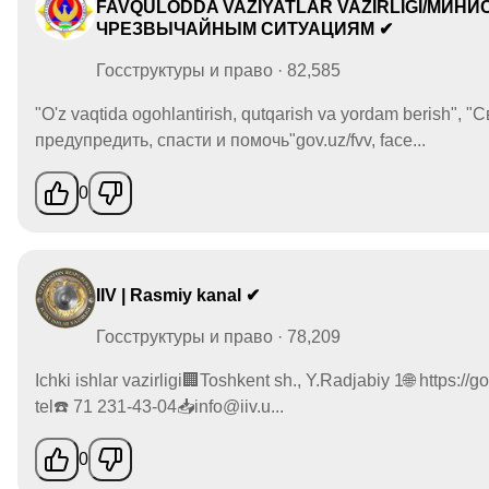
FAVQULODDA VAZIYATLAR VAZIRLIGI/МИНИ
ЧРЕЗВЫЧАЙНЫМ СИТУАЦИЯМ ✔
Госструктуры и право · 82,585
"O'z vaqtida ogohlantirish, qutqarish va yordam berish",
предупредить, спасти и помочь"gov.uz/fvv, face...
0
IIV | Rasmiy kanal ✔
Госструктуры и право · 78,209
Ichki ishlar vazirligi🏢Toshkent sh., Y.Radjabiy 1🌐 https://
tel☎️ 71 231-43-04📥info@iiv.u...
0