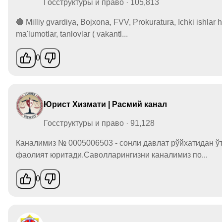
Госструктуры и право · 105,813
🔴 Milliy gvardiya, Bojxona, FVV, Prokuratura, Ichki ishl
ma'lumotlar, tanlovlar ( vakantl...
0
Юрист Хизмати | Расмий канал
Госструктуры и право · 91,128
Каналимиз № 0005006503 - сонли давлат рўйхатидан ў
фаолият юритади.Саволларингизни каналимиз по...
0