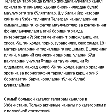
Телеграм тармоғида кўплаб фойдаланувчилар канал
орқали янги каналар ҳақида биринчилардан бўлиб
маълумотга эга бўляптилар. Шу билан бир қаторда
сайтимиз ўзбек тилидаги Телеграм каналларининг
оммалашишига, сифатли маълумотлар ва контентнинг
фойдаланувчиларга етиб боришига ҳамда
интернетдаги ўзбек сегментинингг ривожланишига
ҳисса қўшган ҳолда порно, зўравонлик, секс ҳамда 18+
материалларининг тарқалишига қаршимиз. Ёшларнинг
илмий, маданий савиясини ошириш, уларни бўш
вақтларини унумли ўтишини таъминлашни ўз
олдимизга мақсад қилиб қўйган ҳолда ёшлар орасида
эротика ва порнография тарқалишига қарши олиб
борилаётган барча чораларни тўлиқ қўллаб
қувватлаймиз
Самый большой каталог телеграм каналов в
Узбекистане. Только активные каналы по категориям и
с подробной статистикой.