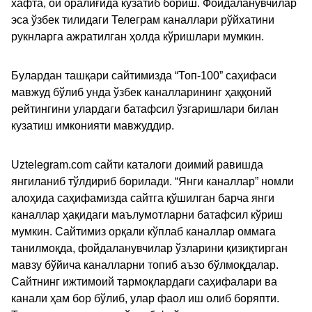
хафта, ой оралиғида кузатиб бориш. Фойдаланувчилар
эса ўзбек тилидаги Телеграм каналлари рўйхатини
рукнларга ажратилган ҳолда кўришлари мумкин.
Булардан ташқари сайтимизда “Топ-100” саҳифаси
мавжуд бўлиб унда ўзбек каналларининг ҳаққоний
рейтингини улардаги батафсил ўзгаришлари билан
кузатиш имконияти мавжуддир.
Uztelegram.com сайти каталоги доимий равишда
янгиланиб тўлдириб борилади. “Янги каналлар” номли
алоҳида саҳифамизда сайтга қўшилган барча янги
каналлар ҳақидаги маълумотларни батафсил кўриш
мумкин. Сайтимиз орқали кўплаб каналлар оммага
танилмоқда, фойдаланувчилар ўзларини қизиқтирган
мавзу бўйича каналларни топиб аъзо бўлмоқдалар.
Сайтнинг ижтимоий тармоқлардаги саҳифалари ва
канали ҳам бор бўлиб, улар фаол иш олиб боряпти.