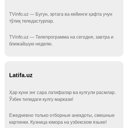
TVinfo.uz — Бугун, эртага ва кейинги ҳафта учун
тўлиқ теледастурлар.
TVinfo.uz — Телепрограмма на сегодня, завтра и
ближайшую неделю.
Latifa.uz
Ҳар куни энг сара латифалар ва кулгули расмлар.
Ўзбек тилидаги кулгу маркази!
Ежедневно только отборные анекдоты, смешные
картинки. Кузница юмора на узбекском языке!