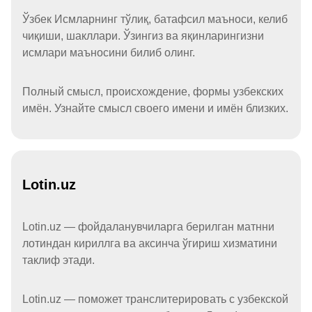
Ўзбек Исмларнинг тўлиқ, батафсил маъноси, келиб
чиқиши, шакллари. Ўзингиз ва яқинларингизни
исмлари маъносини билиб олинг.
Полный смысл, происхождение, формы узбекских
имён. Узнайте смысл своего имени и имён близких.
Lotin.uz
Lotin.uz — фойдаланувчиларга берилган матнни
лотиндан кириллга ва аксинча ўгириш хизматини
таклиф этади.
Lotin.uz — поможет транслитерировать с узбекской