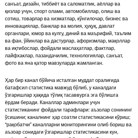
санъат, дизайн, тиббиёт ва саломатлик, аёллар ва
қизлар учун, спорт олами, автомобиллар, олиш ва
сотиш, товарлар ва хизматлар, кўнгилочар, бизнес ва
инновациялар, банклар ва молия, ҳуқуқ, давлат
органлари, юмор ва кулгу, диний ва маърифий, таълим
ва фан, ўйинлар ва дастурлар, афоризмлар, мақоллар
ва иқтибослар, фойдали маслаҳатлар, фактлар,
лайфхаклар, пазандачилик, технологиялар, санъат,
фото ва яна қатор мавзуларда жамланган.
Ҳар бир канал бўйича исталган муддат оралиғида
батафсил статистика мавжуд бўлиб, у каналдаги
ўзгаришлар ҳақида тўлиқ тасаввурга эга бўлишга
ёрдам беради. Каналлар админлари учун
статистиканинг фойдали тарафлари: аъзолар сонининг
ўсишини; каналнинг ҳар соатли статистикасини кўриш;
“рақобатчи” каналларни мониторингини олиб бориш ва
аъзоар сонидаги ўзгаришлар статистикасини кун,