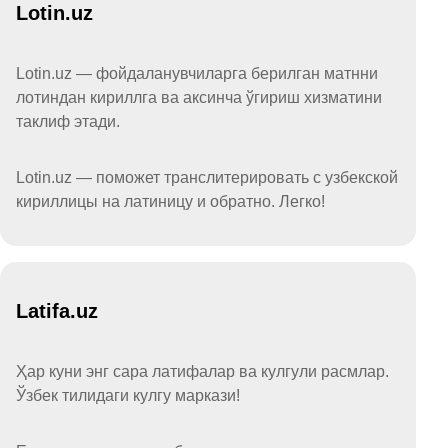
Lotin.uz
Lotin.uz — фойдаланувчиларга берилган матнни
лотиндан кириллга ва аксинча ўгириш хизматини
таклиф этади.
Lotin.uz — поможет транслитерировать с узбекской
кириллицы на латиницу и обратно. Легко!
Latifa.uz
Ҳар куни энг сара латифалар ва кулгули расмлар.
Ўзбек тилидаги кулгу маркази!