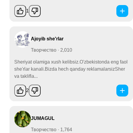
1
Ajoyib she'rlar
Творчество · 2,010
Sheriyat olamiga xush kelibsiz.O'zbekistonda eng faol
she'rlar kanali.Bizda hech qanday reklamalarsizSher
va taklifla...
2
JUMAGUL
Творчество · 1,764