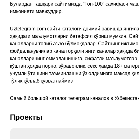
Булардан ташқари сайтимизда “Топ-100” саҳифаси мав
имконияти мавжуддир.
Uztelegram.com сайти каталоги доимий равишда янгила
ҳақидаги маълумотларни батафсил кўриш мумкин. Сайт
каналларни топиб аъзо бўлмоқдалар. Сайтнинг ижтимо
фойдаланувчилар канал орқали янги каналар ҳақида би
каналларининг оммалашишига, сифатли маълумотлар в
қўшган ҳолда порно, зўравонлик, секс ҳамда 18+ мат
унумли ўтишини таъминлашни ўз олдимизга мақсад қил
тўлиқ қўллаб қувватлаймиз
Самый большой каталог телеграм каналов в Узбекистан
Проекты