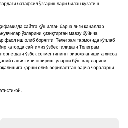
улардаги батафсил ўзгаришлари билан кузатиш
ҳифамизда сайтга қўшилган барча янги каналлар
нувчилар ўзларини қизиқтирган мавзу бўйича
ар фаол иш олиб боряпти. Телеграм тармоғида кўплаб
ир қаторда сайтимиз ўзбек тилидаги Телеграм
тернетдаги ўзбек сегментинингг ривожланишига ҳисса
аданий савиясини ошириш, уларни бўш вақтларини
арқалишига қарши олиб борилаётган барча чораларни
атистикой.