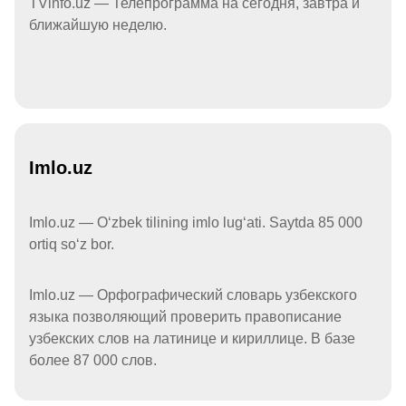
TVinfo.uz — Телепрограмма на сегодня, завтра и
ближайшую неделю.
Imlo.uz
Imlo.uz — Oʻzbek tilining imlo lugʻati. Saytda 85 000
ortiq soʻz bor.
Imlo.uz — Орфографический словарь узбекского
языка позволяющий проверить правописание
узбекских слов на латинице и кириллице. В базе
более 87 000 слов.