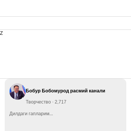
Z
Бобур Бобомурод расмий канали
Творчество · 2,717
Дилдаги гапларим...