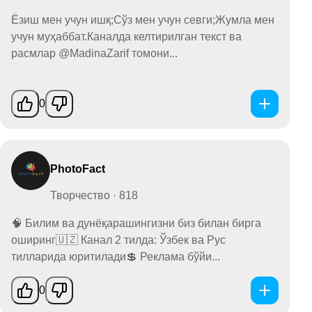
Ёзиш мен учун ишқ;Сўз мен учун севги;Жумла мен
учун муҳаббат.Каналда келтирилган текст ва
расмлар @MadinaZarif томони...
0
PhotoFact
Творчество · 818
🧠 Билим ва дунёқарашингизни биз билан бирга
оширинг🇺🇿 Канал 2 тилда: Ўзбек ва Рус
тилларида юритилади💲 Реклама бўйи...
0