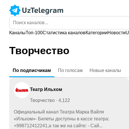
Каналы
Топ-100
Статистика
каналов
Категории
Новости
U
Творчество
По
подписчикам
По
голосам
Новые
каналы
Театр Ильхом
Творчество · 4,122
Официальный канал Театра Марка Вайля
«Ильхом»- Билеты доступны в кассе театра:
+998712412241,а так же на сайте: - Сай...