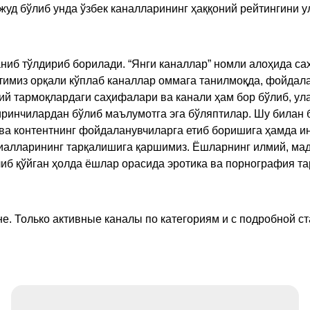
жуд бўлиб унда ўзбек каналларининг ҳаққоний рейтингини 
ниб тўлдириб борилади. “Янги каналлар” номли алоҳида са
имиз орқали кўплаб каналлар оммага танилмоқда, фойдала
ий тармоқлардаги саҳифалари ва канали ҳам бор бўлиб, ул
ринчилардан бўлиб маълумотга эга бўляптилар. Шу билан б
а контентнинг фойдаланувчиларга етиб боришига ҳамда ин
ериалларининг тарқалишига қаршимиз. Ёшларнинг илмий, м
иб қўйган ҳолда ёшлар орасида эротика ва порнография т
е. Только активные каналы по категориям и с подробной ст