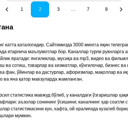
1
2
3
…
7
8
тана
инг катта каталогидир. Сайтимизда 3000 мингга яқин телег
қида етарлича маълумотлар бор. Каналлар турли рукнларга 
ик яратади: янгиликлар, мусиқа ва mp3, видео ва фильмлар
иш ва сотиш, товарлар ва хизматлар, кўнгилочар, бизнес ва 
 ва фан, ўйинлар ва дастурлар, афоризмлар, мақоллар ва и
то ва яна қатор мавзуларда жамланган.
сил статистика мавжуд бўлиб, у каналдаги ўзгаришлар ҳақи
флари: аъзолар сонининг ўсишини; каналнинг ҳар соатли с
лар статистикасини кун, хафта, ой оралиғида кузатиб бори
ишлари мумкин.