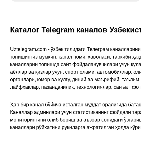
Каталог Telegram каналов Узбекис
Uztelegram.com - ўзбек тилидаги Телеграм каналларин
топишингиз мумкин: канал номи, ҳаволаси, таркиби ҳа
каналларни топишда сайт фойдаланувчилари учун қулайл
аёллар ва қизлар учун, спорт олами, автомобиллар, ол
органлари, юмор ва кулгу, диний ва маърифий, таълим
лайфхаклар, пазандачилик, технологиялар, санъат, фо
Ҳар бир канал бўйича исталган муддат оралиғида батаф
Каналлар админлари учун статистиканинг фойдали тара
мониторингини олиб бориш ва аъзоар сонидаги ўзгариш
каналлари рўйхатини рукнларга ажратилган ҳолда кўр