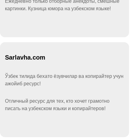
Ежедневно только отборные анекдоты, смешные
картинки. Кузница юмора на узбекском языке!
Sarlavha.com
Ўзбек тилида бехато ёзувчилар ва копирайтер учун
ажойиб ресурс!
Отличный ресурс для тех, кто хочет грамотно
писать на узбекском языки и копирайтеров!