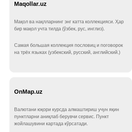
Maqollar.uz
Мақол ва нақлларнинг энг катта коллекцияси. Ҳар
бир мақол учта тилда (ўзбек, рус, инглиз).
Самая большая коллекция пословиц и поговорок
на трёх языках (узбекский, русский, английский.)
OnMap.uz
Валютани юқори курсда алмаштириш учун яқин
пунктларни аниқлаб берувчи сервис. Пункт
жойлашувини картада кўрсатади.