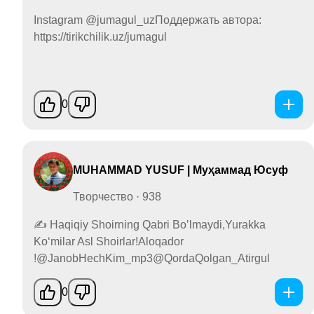
Instagram @jumagul_uzПоддержать автора:
https://tirikchilik.uz/jumagul
0
MUHAMMAD YUSUF | Муҳаммад Юсуф
Творчество · 938
✍ Haqiqiy Shoirning Qabri Boʼlmaydi,Yurakka
Koʻmilar Asl Shoirlar!Aloqador
!@JanobHechKim_mp3@QordaQolgan_Atirgul
0