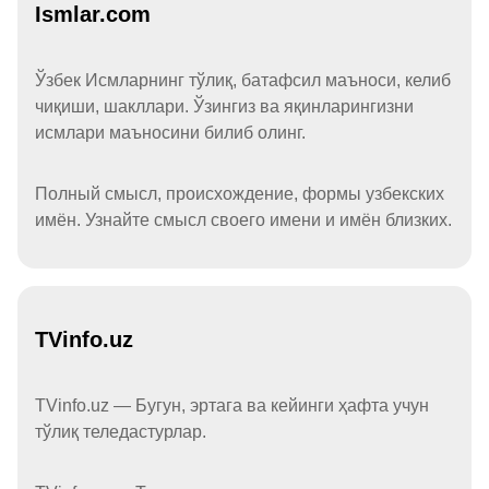
Ismlar.com
Ўзбек Исмларнинг тўлиқ, батафсил маъноси, келиб
чиқиши, шакллари. Ўзингиз ва яқинларингизни
исмлари маъносини билиб олинг.
Полный смысл, происхождение, формы узбекских
имён. Узнайте смысл своего имени и имён близких.
TVinfo.uz
TVinfo.uz — Бугун, эртага ва кейинги ҳафта учун
тўлиқ теледастурлар.