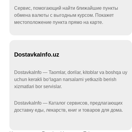
Сервис, помогающий найти ближайшие пункты
обмена валюты с выгодным курсом. Покажет
местоположение пункта прямо на карте.
DostavkaInfo.uz
DostavkaInfo — Taomlar, dorilar, kitoblar va boshqa uy
uchun kerakli boʻlagan narsalarni yetkazib berish
xizmatlari bor servislar.
DostavkaInfo — Каталог сервисов, предлагающих
доставку еды, лекарств, книг и товаров для дома.