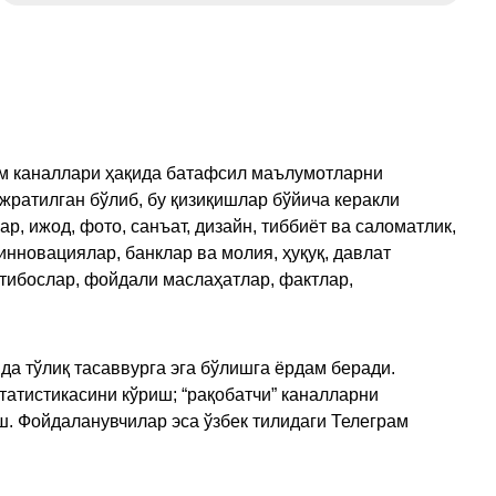
рам каналлари ҳақида батафсил маълумотларни
ажратилган бўлиб, бу қизиқишлар бўйича керакли
, ижод, фото, санъат, дизайн, тиббиёт ва саломатлик,
инновациялар, банклар ва молия, ҳуқуқ, давлат
қтибослар, фойдали маслаҳатлар, фактлар,
да тўлиқ тасаввурга эга бўлишга ёрдам беради.
татистикасини кўриш; “рақобатчи” каналларни
ш. Фойдаланувчилар эса ўзбек тилидаги Телеграм