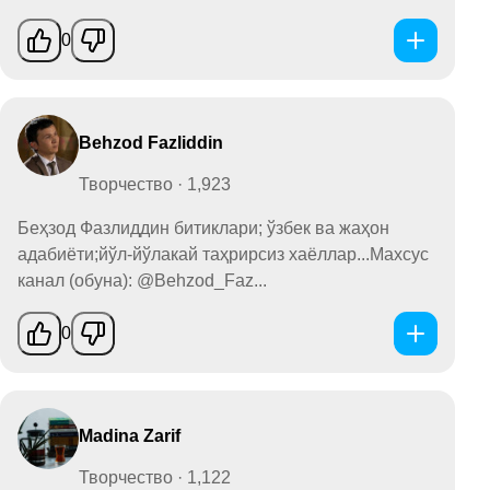
0
Behzod Fazliddin
Творчество · 1,923
Беҳзод Фазлиддин битиклари; ўзбек ва жаҳон
адабиёти;йўл-йўлакай таҳрирсиз хаёллар...Махсус
канал (обуна): @Behzod_Faz...
0
Madina Zarif
Творчество · 1,122