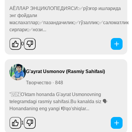
АЁЛЛАР ЭНЦИКЛОПЕДИЯСИ:✅рўзғор ишларида
энг фойдали
маслахатлар;✅пазандачилик;✅гўзаллик;✅саломатлик
сирлари;✅нози...
0
G'ayrat Usmonov (Rasmiy Sahifasi) ️️️️
Творчество · 848
"🇺🇿O'ktam honanda G'ayrat Usmonovning
telegramdagi rasmiy sahifasi.Bu kanalda siz 🗣
Honandaning eng yangi 🎼qo'shiqlar...
1