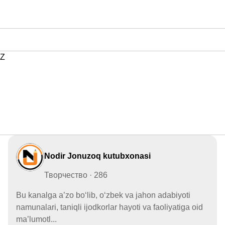
Z
Nodir Jonuzoq kutubxonasi
Творчество · 286
Bu kanalga a’zo boʻlib, o‘zbek va jahon adabiyoti
namunalari, taniqli ijodkorlar hayoti va faoliyatiga oid
ma’lumotl...