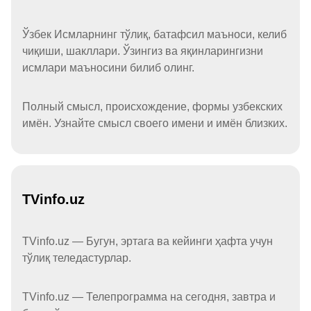
Ўзбек Исмларнинг тўлиқ, батафсил маъноси, келиб
чиқиши, шакллари. Ўзингиз ва яқинларингизни
исмлари маъносини билиб олинг.
Полный смысл, происхождение, формы узбекских
имён. Узнайте смысл своего имени и имён близких.
TVinfo.uz
TVinfo.uz — Бугун, эртага ва кейинги ҳафта учун
тўлиқ теледастурлар.
TVinfo.uz — Телепрограмма на сегодня, завтра и