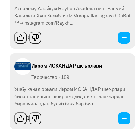
Ассалому Алайкум Rayhon Asadova нинг Расмий
Каналига Хуш Келибсиз ☑Murojaatlar : @raykh0nBot
™️↪Instagram.com/Raykh...
0
Икром ИСКАНДАР шеърлари
Творчество · 189
Ушбу канал орқали Икром ИСКАНДАР шеърлари
билан танишиш, шоир ижодидаги янгиликлардан
биринчилардан бўлиб бохабар бўл...
0