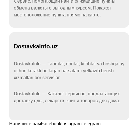
Сервис, помогающий найти ближайшие пункты
обмена валюты с выгодным курсом. Покажет
местоположение пункта прямо на карте.
DostavkaInfo.uz
DostavkaInfo — Taomlar, dorilar, kitoblar va boshqa uy
uchun kerakli boʻlagan narsalarni yetkazib berish
xizmatlari bor servislar.
DostavkaInfo — Каталог сервисов, предлагающих
доставку еды, лекарств, книг и товаров для дома.
Напишите нам
Facebook
Instagram
Telegram