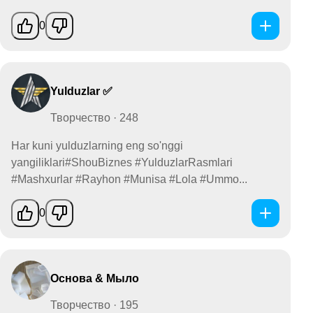
0
Yulduzlar ✅
Творчество · 248
Har kuni yulduzlarning eng so'nggi
yangiliklari#ShouBiznes #YulduzlarRasmlari
#Mashxurlar #Rayhon #Munisa #Lola #Ummo...
0
Основа & Мыло
Творчество · 195