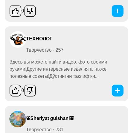
0
ТЕХНОЛОГ
Творчество · 257
Здесь вы можете найти видео, фото своими
руками!Другие интересные изделия а также
полезные советы!Дўстингни таклиф қи...
0
⛲Sheriyat gulshani⛲
Творчество · 231