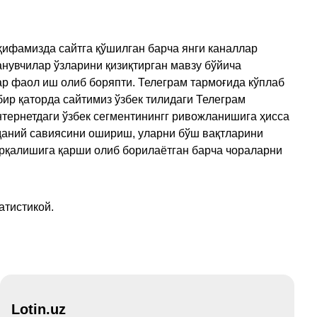
ҳифамизда сайтга қўшилган барча янги каналлар
нувчилар ўзларини қизиқтирган мавзу бўйича
ар фаол иш олиб боряпти. Телеграм тармоғида кўплаб
ир қаторда сайтимиз ўзбек тилидаги Телеграм
тернетдаги ўзбек сегментинингг ривожланишига ҳисса
аданий савиясини ошириш, уларни бўш вақтларини
арқалишига қарши олиб борилаётган барча чораларни
атистикой.
Lotin.uz