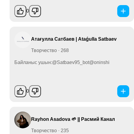
0
Атағулла Сатбаев | Ataǵulla Satbaev
Творчество · 268
Байланыс ушын:@Satbaev95_bot@oninshi
0
Rayhon Asadova 🌱 || Расмий Канал
Творчество · 235