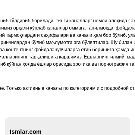
ниб тўлдириб борилади. “Янги каналлар” номли алоҳида са
имиз орқали кўплаб каналлар оммага танилмоқда, фойдала
ий тармоқлардаги саҳифалари ва канали ҳам бор бўлиб, ул
ринчилардан бўлиб маълумотга эга бўляптилар. Шу билан б
а контентнинг фойдаланувчиларга етиб боришига ҳамда ин
ериалларининг тарқалишига қаршимиз. Ёшларнинг илмий, м
иб қўйган ҳолда ёшлар орасида эротика ва порнография т
е. Только активные каналы по категориям и с подробной ст
Ismlar.com