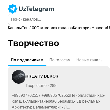
Каналы
Топ-100
Статистика
каналов
Категории
Новости
U
Творчество
По
подписчикам
По
голосам
Новые
каналы
KREATIV DEKOR
Творчество · 288
+998907702557 +998935702552Пенопластдан ҳар-
хил шаклларнитайёрлаб берамиз.• 3Д реклама;•
Архитектура элементлари; • Л...