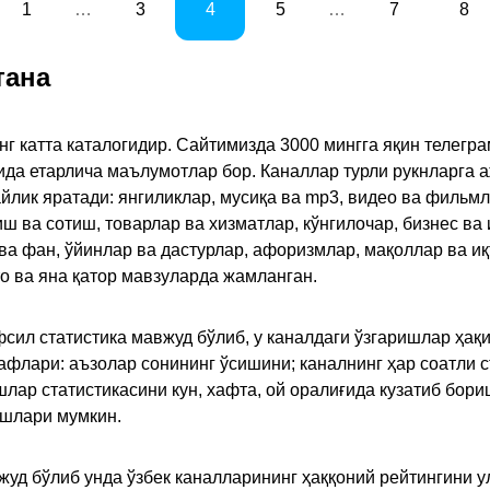
1
…
3
4
5
…
7
8
тана
инг катта каталогидир. Сайтимизда 3000 мингга яқин телег
қида етарлича маълумотлар бор. Каналлар турли рукнларга 
ик яратади: янгиликлар, мусиқа ва mp3, видео ва фильмлар
иш ва сотиш, товарлар ва хизматлар, кўнгилочар, бизнес ва 
 ва фан, ўйинлар ва дастурлар, афоризмлар, мақоллар ва и
то ва яна қатор мавзуларда жамланган.
сил статистика мавжуд бўлиб, у каналдаги ўзгаришлар ҳақи
флари: аъзолар сонининг ўсишини; каналнинг ҳар соатли с
лар статистикасини кун, хафта, ой оралиғида кузатиб бори
ишлари мумкин.
жуд бўлиб унда ўзбек каналларининг ҳаққоний рейтингини 