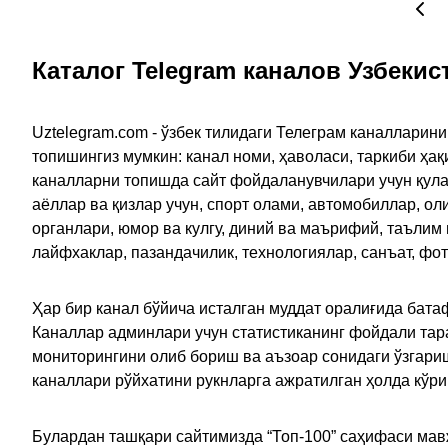
Каталог Telegram каналов Узбекис
Uztelegram.com - ўзбек тилидаги Телеграм каналларин
топишингиз мумкин: канал номи, ҳаволаси, таркиби ҳа
каналларни топишда сайт фойдаланувчилари учун қулайл
аёллар ва қизлар учун, спорт олами, автомобиллар, ол
органлари, юмор ва кулгу, диний ва маърифий, таълим
лайфхаклар, пазандачилик, технологиялар, санъат, фо
Ҳар бир канал бўйича исталган муддат оралиғида батаф
Каналлар админлари учун статистиканинг фойдали тара
мониторингини олиб бориш ва аъзоар сонидаги ўзгариш
каналлари рўйхатини рукнларга ажратилган ҳолда кўр
Булардан ташқари сайтимизда “Топ-100” саҳифаси мав