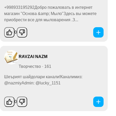
+998933195292Добро пожаловать в интернет
магазин "Основа &amp; Мыло"Здесь вы можете
приобрести все для мыловарения .З...
0
RAVZAI NAZM
Творчество · 161
Шеърият шайдолари канали!Каналимиз:
@nazmiyAdmin: @lucky_1151
0