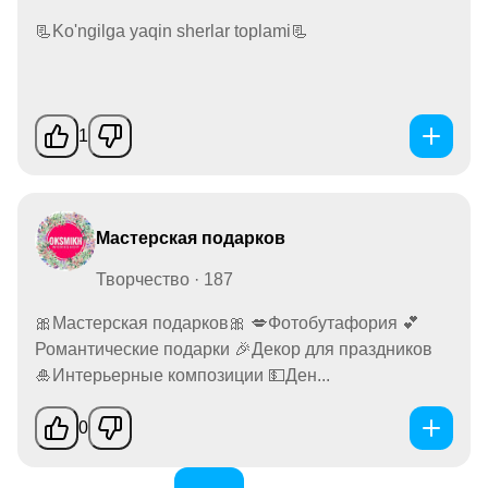
📃Ko'ngilga yaqin sherlar toplami📃
1
Мастерская подарков
Творчество · 187
🎀Мастерская подарков🎀 💋Фотобутафория 💕
Романтические подарки 🎉Декор для праздников
🎍Интерьерные композиции 💵Ден...
0