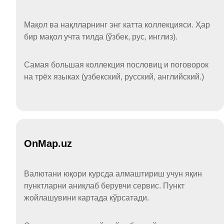
Мақол ва нақлларнинг энг катта коллекцияси. Ҳар
бир мақол учта тилда (ўзбек, рус, инглиз).
Самая большая коллекция пословиц и поговорок
на трёх языках (узбекский, русский, английский.)
OnMap.uz
Валютани юқори курсда алмаштириш учун яқин
пунктларни аниқлаб берувчи сервис. Пункт
жойлашувини картада кўрсатади.