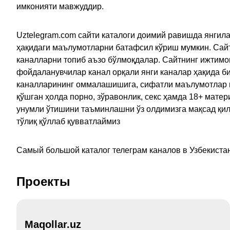
имконияти мавжуддир.
Uztelegram.com сайти каталоги доимий равишда янгила
ҳақидаги маълумотларни батафсил кўриш мумкин. Сайт
каналларни топиб аъзо бўлмоқдалар. Сайтнинг ижтимо
фойдаланувчилар канал орқали янги каналар ҳақида би
каналларининг оммалашишига, сифатли маълумотлар в
қўшган ҳолда порно, зўравонлик, секс ҳамда 18+ мат
унумли ўтишини таъминлашни ўз олдимизга мақсад қил
тўлиқ қўллаб қувватлаймиз
Самый большой каталог телеграм каналов в Узбекистан
Проекты
Maqollar.uz