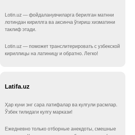
Lotin.uz — фойдаланувчиларга берилган матнни
лотиндан кириллга ва аксинча ўгириш хизматини
таклиф этади.
Lotin.uz — поможет транслитерировать с узбекской
кириллицы на латиницу и обратно. Легко!
Latifa.uz
Ҳар куни энг сара латифалар ва кулгули расмлар.
Ўзбек тилидаги кулгу маркази!
Ежедневно только отборные анекдоты, смешные