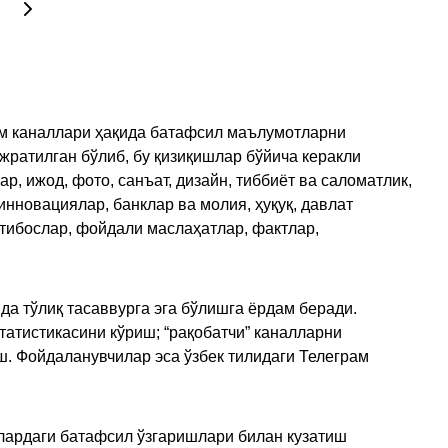
рам каналлари ҳақида батафсил маълумотларни
ажратилган бўлиб, бу қизиқишлар бўйича керакли
, ижод, фото, санъат, дизайн, тиббиёт ва саломатлик,
инновациялар, банклар ва молия, ҳуқуқ, давлат
қтибослар, фойдали маслаҳатлар, фактлар,
да тўлиқ тасаввурга эга бўлишга ёрдам беради.
татистикасини кўриш; “рақобатчи” каналларни
ш. Фойдаланувчилар эса ўзбек тилидаги Телеграм
улардаги батафсил ўзгаришлари билан кузатиш