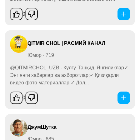
0
QITMIR CHOL | РАСМИЙ КАНАЛ
Юмор · 719
@QITMIRCHOL_UZB - Кулгу, Танқид, Янгиликлар✓
Энг янги хабарлар ва ахборотлар;✓ Қизиқарли
видео фото материаллар;✓ Дол...
0
ДжумШутка
Юмор · 685