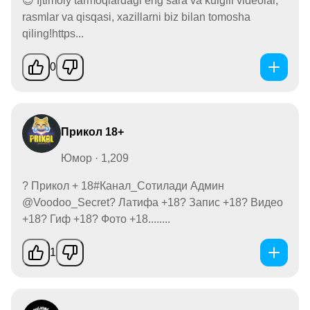
😉 Ijtimoiy tarmoqlardagi eng sara va kulgili videolar,
rasmlar va qisqasi, xazillarni biz bilan tomosha
qiling!https...
0
Прикол 18+
Юмор · 1,209
? Прикол + 18#Канал_Сотилади Админ
@Voodoo_Secret? Латифа +18? Запис +18? Видео
+18? Гиф +18? Фото +18........
1