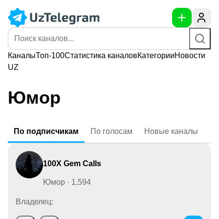
Каналы
Топ-100
Статистика
каналов
Категории
Новости
UZ
Юмор
По
подписчикам
По
голосам
Новые
каналы
100X Gem Calls
Юмор · 1,594
Владелец: