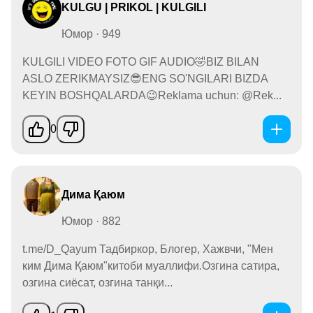
KULGU | PRIKOL | KULGILI
Юмор · 949
KULGILI VIDEO FOTO GIF AUDIO🤣BIZ BILAN
ASLO ZERIKMAYSIZ😎ENG SO'NGILARI BIZDA
KEYIN BOSHQALARDA😉Reklama uchun: @Rek...
0
Дима Қаюм
Юмор · 882
t.me/D_Qayum Тадбиркор, Блогер, Хажвчи, "Мен
ким Дима Қаюм"китоби муаллифи.Озгина сатира,
озгина сиёсат, озгина танқи...