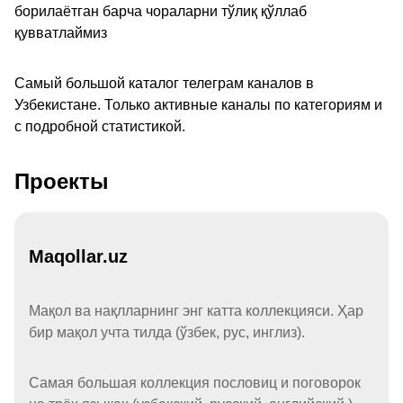
борилаётган барча чораларни тўлиқ қўллаб
қувватлаймиз
Самый большой каталог телеграм каналов в
Узбекистане. Только активные каналы по категориям и
с подробной статистикой.
Проекты
Maqollar.uz
Мақол ва нақлларнинг энг катта коллекцияси. Ҳар
бир мақол учта тилда (ўзбек, рус, инглиз).
Самая большая коллекция пословиц и поговорок