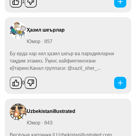
1
Ҳазил шеърлар
Юмор · 857
Бу ерда хар хил ҳазил шеър ва пародияларни
тақдим этамиз. Ўқинг, кайфиятингизни
кўтаринг.Канал группаси: @xazil_sher_...
0
Uzbekistanillustrated
Юмор · 843
Весёлые картинки || Uzbekistanillustrated.com