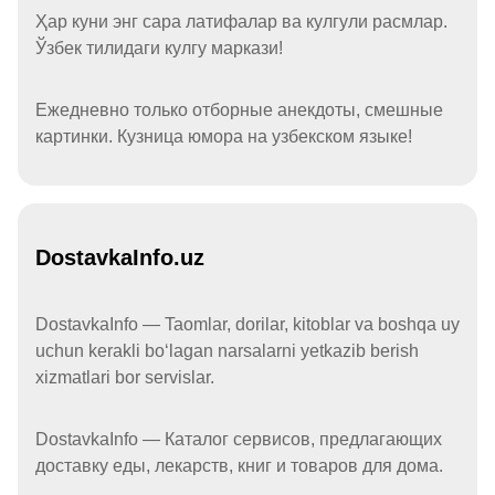
Ҳар куни энг сара латифалар ва кулгули расмлар.
Ўзбек тилидаги кулгу маркази!
Ежедневно только отборные анекдоты, смешные
картинки. Кузница юмора на узбекском языке!
DostavkaInfo.uz
DostavkaInfo — Taomlar, dorilar, kitoblar va boshqa uy
uchun kerakli boʻlagan narsalarni yetkazib berish
xizmatlari bor servislar.
DostavkaInfo — Каталог сервисов, предлагающих
доставку еды, лекарств, книг и товаров для дома.