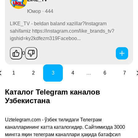
Юмор · 444
LIKE_TV - beldan baland xazillar?Instagram
sahifamiz https://instagram.com/like_brands_tv?
igshid=ky2kdfezm319Faceboo...
0
1
2
3
4
…
6
7
Каталог Telegram каналов
Узбекистана
Uztelegram.com - ўзбек тилидаги Телеграм
каналларининг катта каталогидир. Сайтимизда 3000
мингга яқин телеграм каналлари ҳақида батафсил