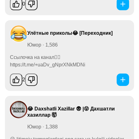
0
Улётные приколы😂 [Переходник]
Юмор · 1,586
Ссылочка на канал👉🏻
https://t.me/+uaDv_gNprXNkMDNi
2
😂 Daxshatli Xazillar 😨 |😝 Дахшатли
хазиллар 🤯
Юмор · 1,388