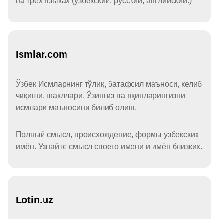
на трёх языках (узбекский, русский, английский.)
Ismlar.com
Ўзбек Исмларнинг тўлиқ, батафсил маъноси, келиб
чиқиши, шакллари. Ўзингиз ва яқинларингизни
исмлари маъносини билиб олинг.
Полный смысл, происхождение, формы узбекских
имён. Узнайте смысл своего имени и имён близких.
Lotin.uz