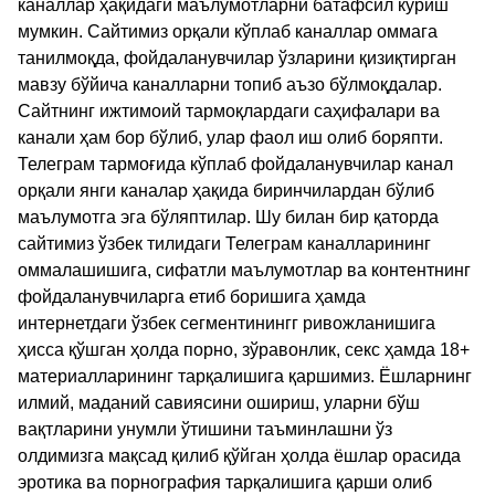
каналлар ҳақидаги маълумотларни батафсил кўриш
мумкин. Сайтимиз орқали кўплаб каналлар оммага
танилмоқда, фойдаланувчилар ўзларини қизиқтирган
мавзу бўйича каналларни топиб аъзо бўлмоқдалар.
Сайтнинг ижтимоий тармоқлардаги саҳифалари ва
канали ҳам бор бўлиб, улар фаол иш олиб боряпти.
Телеграм тармоғида кўплаб фойдаланувчилар канал
орқали янги каналар ҳақида биринчилардан бўлиб
маълумотга эга бўляптилар. Шу билан бир қаторда
сайтимиз ўзбек тилидаги Телеграм каналларининг
оммалашишига, сифатли маълумотлар ва контентнинг
фойдаланувчиларга етиб боришига ҳамда
интернетдаги ўзбек сегментинингг ривожланишига
ҳисса қўшган ҳолда порно, зўравонлик, секс ҳамда 18+
материалларининг тарқалишига қаршимиз. Ёшларнинг
илмий, маданий савиясини ошириш, уларни бўш
вақтларини унумли ўтишини таъминлашни ўз
олдимизга мақсад қилиб қўйган ҳолда ёшлар орасида
эротика ва порнография тарқалишига қарши олиб