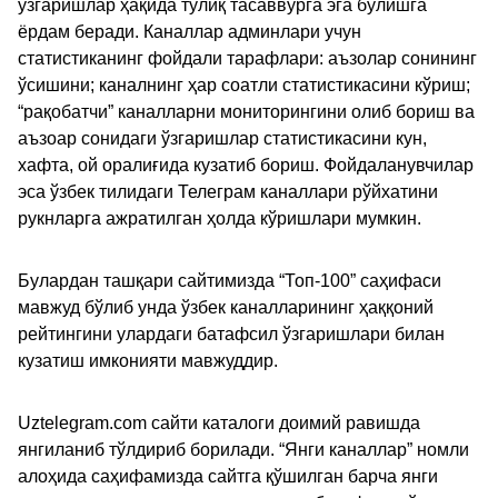
ўзгаришлар ҳақида тўлиқ тасаввурга эга бўлишга
ёрдам беради. Каналлар админлари учун
статистиканинг фойдали тарафлари: аъзолар сонининг
ўсишини; каналнинг ҳар соатли статистикасини кўриш;
“рақобатчи” каналларни мониторингини олиб бориш ва
аъзоар сонидаги ўзгаришлар статистикасини кун,
хафта, ой оралиғида кузатиб бориш. Фойдаланувчилар
эса ўзбек тилидаги Телеграм каналлари рўйхатини
рукнларга ажратилган ҳолда кўришлари мумкин.
Булардан ташқари сайтимизда “Топ-100” саҳифаси
мавжуд бўлиб унда ўзбек каналларининг ҳаққоний
рейтингини улардаги батафсил ўзгаришлари билан
кузатиш имконияти мавжуддир.
Uztelegram.com сайти каталоги доимий равишда
янгиланиб тўлдириб борилади. “Янги каналлар” номли
алоҳида саҳифамизда сайтга қўшилган барча янги