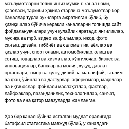
маълумотларни топишингиз мумкин: канал номи,
ҳаволаси, таркиби ҳақида етарлича маълумотлар бор.
Каналлар турли рукнларга ажратилган бўлиб, бу
қизиқишлар бўйича керакли каналларни топишда сайт
фойдаланувчилари учун қулайлик яратади: янгиликлар,
мусиқа ва mp3, видео ва фильмлар, ижод, фото,
санъат, дизайн, тиббиёт ва саломатлик, аёллар ва
қизлар учун, спорт олами, автомобиллар, олиш ва
сотиш, товарлар ва хизматлар, кўнгилочар, бизнес ва
инновациялар, банклар ва молия, ҳуқуқ, давлат
органлари, юмор ва кулгу, диний ва маърифий, таълим
ва фан, ўйинлар ва дастурлар, афоризмлар, мақоллар
ва иқтибослар, фойдали маслаҳатлар, фактлар,
лайфхаклар, пазандачилик, технологиялар, санъат,
фото ва яна қатор мавзуларда жамланган.
Ҳар бир канал бўйича исталган муддат оралиғида
батафсил статистика мавжуд бўлиб, у каналдаги