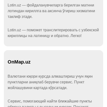
Lotin.uz — фойдаланувчиларга берилган матнни
лотиндан кириллга ва аксинча ўгириш хизматини
таклиф этади.
Lotin.uz — поможет транслитерировать с узбекской
кириллицы на латиницу и обратно. Легко!
OnMap.uz
Валютани юқори курсда алмаштириш учун яқин
пунктларни аниқлаб берувчи сервис. Пункт
жойлашувини картада кўрсатади.
Сервис, помогающий найти ближайшие пункты
обмена валюты с выгодным курсом. Покажет