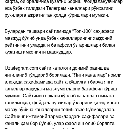
хафта, ой оралиғида кузатиб бориш. Фойдаланувчилар
эса ўзбек тилидаги Телеграм каналлари рўйхатини
рукнларга ажратилган ҳолда кўришлари мумкин.
Булардан ташқари сайтимизда “Топ-100” саҳифаси
мавжуд бўлиб унда ўзбек каналларининг ҳаққоний
рейтингини улардаги батафсил ўзгаришлари билан
кузатиш имконияти мавжуддир.
Uztelegram.com сайти каталоги доимий равишда
янгиланиб тўлдириб борилади. “Янги каналлар” номли
алоҳида саҳифамизда сайтга қўшилган барча янги
каналлар ҳақидаги маълумотларни батафсил кўриш
мумкин. Сайтимиз орқали кўплаб каналлар оммага
танилмоқда, фойдаланувчилар ўзларини қизиқтирган
мавзу бўйича каналларни топиб аъзо бўлмоқдалар.
Сайтнинг ижтимоий тармоқлардаги саҳифалари ва
канали ҳам бор бўлиб, улар фаол иш олиб боряпти.