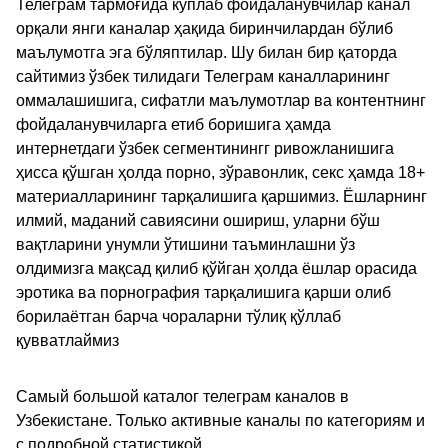
Телеграм тармоғида кўплаб фойдаланувчилар канал
орқали янги каналар ҳақида биринчилардан бўлиб
маълумотга эга бўляптилар. Шу билан бир қаторда
сайтимиз ўзбек тилидаги Телеграм каналларининг
оммалашишига, сифатли маълумотлар ва контентнинг
фойдаланувчиларга етиб боришига ҳамда
интернетдаги ўзбек сегментинингг ривожланишига
ҳисса қўшган ҳолда порно, зўравонлик, секс ҳамда 18+
материалларининг тарқалишига қаршимиз. Ёшларнинг
илмий, маданий савиясини ошириш, уларни бўш
вақтларини унумли ўтишини таъминлашни ўз
олдимизга мақсад қилиб қўйган ҳолда ёшлар орасида
эротика ва порнография тарқалишига қарши олиб
борилаётган барча чораларни тўлиқ қўллаб
қувватлаймиз
Самый большой каталог телеграм каналов в
Узбекистане. Только активные каналы по категориям и
с подробной статистикой.