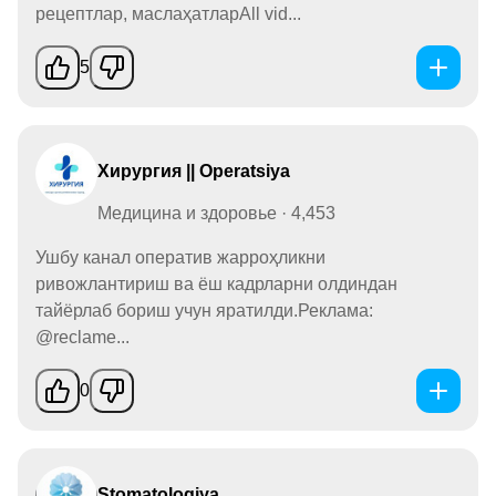
рецептлар, маслаҳатларAll vid...
5
Хирургия || Operatsiya
Медицина и здоровье · 4,453
Ушбу канал оператив жарроҳликни
ривожлантириш ва ёш кадрларни олдиндан
тайёрлаб бориш учун яратилди.Реклама:
@reclame...
0
Stomatologiya