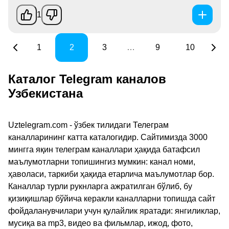
1
1
2
3
…
9
10
Каталог Telegram каналов
Узбекистана
Uztelegram.com - ўзбек тилидаги Телеграм
каналларининг катта каталогидир. Сайтимизда 3000
мингга яқин телеграм каналлари ҳақида батафсил
маълумотларни топишингиз мумкин: канал номи,
ҳаволаси, таркиби ҳақида етарлича маълумотлар бор.
Каналлар турли рукнларга ажратилган бўлиб, бу
қизиқишлар бўйича керакли каналларни топишда сайт
фойдаланувчилари учун қулайлик яратади: янгиликлар,
мусиқа ва mp3, видео ва фильмлар, ижод, фото,