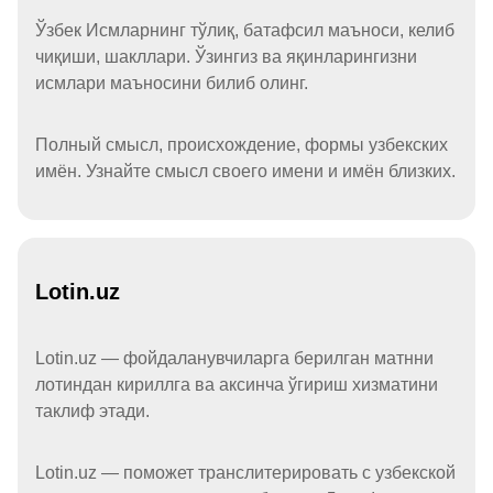
Ўзбек Исмларнинг тўлиқ, батафсил маъноси, келиб
чиқиши, шакллари. Ўзингиз ва яқинларингизни
исмлари маъносини билиб олинг.
Полный смысл, происхождение, формы узбекских
имён. Узнайте смысл своего имени и имён близких.
Lotin.uz
Lotin.uz — фойдаланувчиларга берилган матнни
лотиндан кириллга ва аксинча ўгириш хизматини
таклиф этади.
Lotin.uz — поможет транслитерировать с узбекской