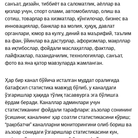
санъат, дизайн, тиббиёт ва саломатлик, аёллар ва
қизлар учун, спорт олами, автомобиллар, олиш ва
сотиш, товарлар ва хизматлар, кўнгилочар, бизнес ва
инновациялар, банклар ва молия, ҳуқуқ, давлат
органлари, юмор ва кулгу, диний ва маърифий, таълим
ва фан, ўйинлар ва дастурлар, афоризмлар, мақоллар
ва иқтибослар, фойдали маслаҳатлар, фактлар,
лайфхаклар, пазандачилик, технологиялар, санъат,
фото ва яна қатор мавзуларда жамланган.
Ҳар бир канал бўйича исталган муддат оралиғида
батафсил статистика мавжуд бўлиб, у каналдаги
ўзгаришлар ҳақида тўлиқ тасаввурга эга бўлишга
ёрдам беради. Каналлар админлари учун
статистиканинг фойдали тарафлари: аъзолар сонининг
ўсишини; каналнинг ҳар соатли статистикасини кўриш;
“рақобатчи” каналларни мониторингини олиб бориш ва
аъзоар сонидаги ўзгаришлар статистикасини кун,