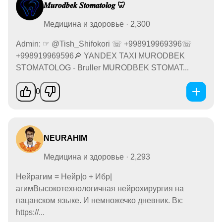
𝑴𝒖𝒓𝒐𝒅𝒃𝒆𝒌 𝑺𝒕𝒐𝒎𝒂𝒕𝒐𝒍𝒐𝒈 🦷
Медицина и здоровье · 2,300
Admin: ☞ @Tish_Shifokori ☏ +998919969396☏
+998919969596🔎 YANDEX TAXI MURODBEK
STOMATOLOG - Bruller MURODBEK STOMAT...
0
NEURAHIM
Медицина и здоровье · 2,293
Нейрагим = Нейр|о + Ибр|
агимВысокотехнологичная нейрохирургия на
пацанском языке. И немножечко дневник. Вк:
https://...