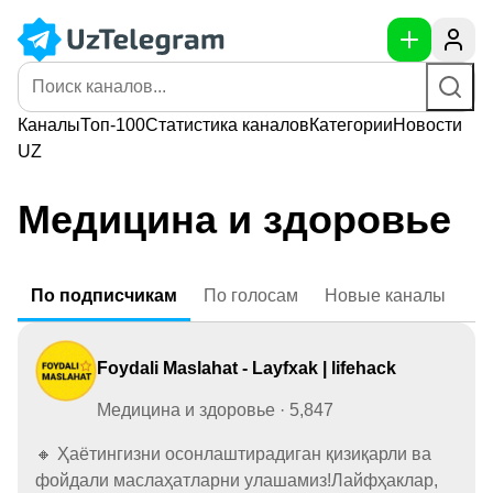
Каналы
Топ-100
Статистика
каналов
Категории
Новости
UZ
Медицина и здоровье
По
подписчикам
По
голосам
Новые
каналы
Foydali Maslahat - Layfxak | lifehack
Медицина и здоровье · 5,847
🔸 Ҳаётингизни осонлаштирадиган қизиқарли ва
фойдали маслаҳатларни улашамиз!Лайфҳаклар,