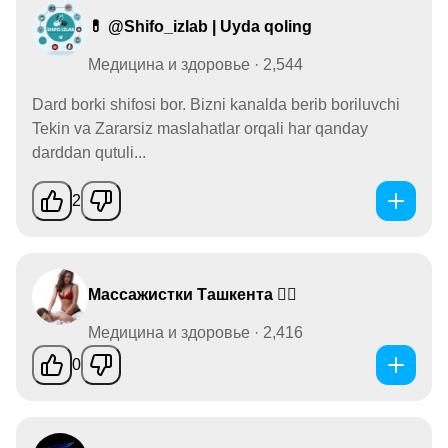
💊 @Shifo_izlab | Uyda qoling
Медицина и здоровье · 2,544
Dard borki shifosi bor. Bizni kanalda berib boriluvchi
Tekin va Zararsiz maslahatlar orqali har qanday
darddan qutuli...
2
Массажистки Ташкента 💆‍♀️
Медицина и здоровье · 2,416
0