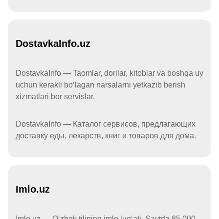
DostavkaInfo.uz
DostavkaInfo — Taomlar, dorilar, kitoblar va boshqa uy
uchun kerakli boʻlagan narsalarni yetkazib berish
xizmatlari bor servislar.
DostavkaInfo — Каталог сервисов, предлагающих
доставку еды, лекарств, книг и товаров для дома.
Imlo.uz
Imlo.uz — Oʻzbek tilining imlo lugʻati. Saytda 85 000