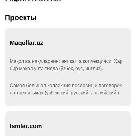
Проекты
Maqollar.uz
Мақол ва нақлларнинг энг катта коллекцияси. Ҳар
бир мақол учта тилда (ўзбек, рус, инглиз).
Самая большая коллекция пословиц и поговорок
на трёх языках (узбекский, русский, английский.)
Ismlar.com