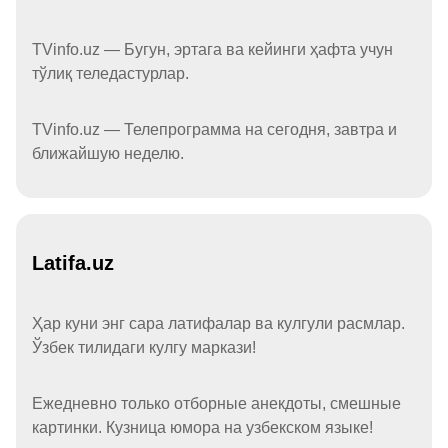
TVinfo.uz — Бугун, эртага ва кейинги ҳафта учун
тўлиқ теледастурлар.
TVinfo.uz — Телепрограмма на сегодня, завтра и
ближайшую неделю.
Latifa.uz
Ҳар куни энг сара латифалар ва кулгули расмлар.
Ўзбек тилидаги кулгу маркази!
Ежедневно только отборные анекдоты, смешные
картинки. Кузница юмора на узбекском языке!