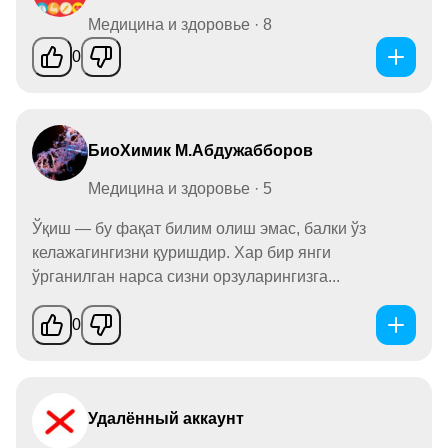
Медицина и здоровье · 8
0
БиоХимик М.Абдужабборов
Медицина и здоровье · 5
Ўқиш — бу фақат билим олиш эмас, балки ўз
келажагингизни қуришдир. Хар бир янги
ўрганилган нарса сизни орзуларингизга...
0
Удалённый аккаунт