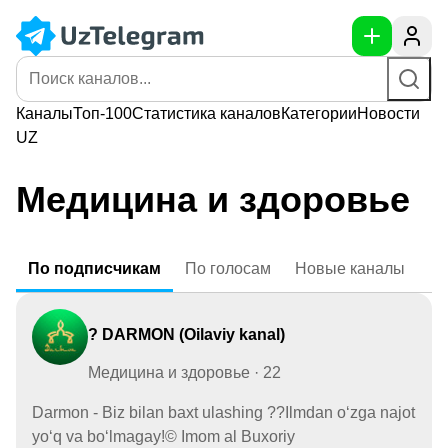
Каналы
Топ-100
Статистика
каналов
Категории
Новости
UZ
Медицина и здоровье
По
подписчикам
По
голосам
Новые
каналы
? DARMON (Oilaviy kanal)
Медицина и здоровье · 22
Darmon - Biz bilan baxt ulashing ??Ilmdan o‘zga najot
yo‘q va bo‘lmagay!© Imom al Buxoriy