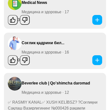
Medical News
Медицина и здоровье · 17
3
Соғлик қадрини бил...
Медицина и здоровье · 16
0
Beverlee club | Qo'shimcha daromad
Медицина и здоровье · 12
✅ RASMIY KANAL✅ XUSH KELİBSZ? ?Соғлиқни
Сақлаш Вазирлигининг №000426 рақамли