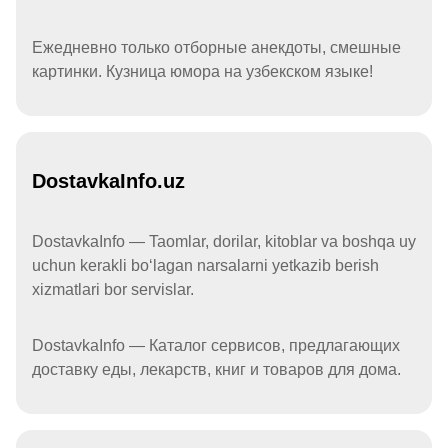
Ежедневно только отборные анекдоты, смешные
картинки. Кузница юмора на узбекском языке!
DostavkaInfo.uz
DostavkaInfo — Taomlar, dorilar, kitoblar va boshqa uy
uchun kerakli boʻlagan narsalarni yetkazib berish
xizmatlari bor servislar.
DostavkaInfo — Каталог сервисов, предлагающих
доставку еды, лекарств, книг и товаров для дома.