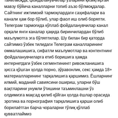
танилмоқда, фойдаланувчилар ўзларини қизиқтирган
мавзу бўйича каналларни топиб аъзо бўлмоқдалар.
Сайтнинг ижтимоий тармоқлардаги саҳифалари ва
канали ҳам бор бўлиб, улар фаол иш олиб боряпти.
Телеграм тармоғида кўплаб фойдаланувчилар канал
орқали янги каналар ҳақида биринчилардан бўлиб
маълумотга эга бўляптилар. Шу билан бир қаторда
сайтимиз ўзбек тилидаги Телеграм каналларининг
оммалашишига, сифатли маълумотлар ва контентнинг
фойдаланувчиларга етиб боришига ҳамда
интернетдаги ўзбек сегментинингг ривожланишига
ҳисса қўшган ҳолда порно, зўравонлик, секс ҳамда 18+
материалларининг тарқалишига қаршимиз. Ёшларнинг
илмий, маданий савиясини ошириш, уларни бўш
вақтларини унумли ўтишини таъминлашни ўз
олдимизга мақсад қилиб қўйган ҳолда ёшлар орасида
эротика ва порнография тарқалишига қарши олиб
борилаётган барча чораларни тўлиқ қўллаб
қувватлаймиз