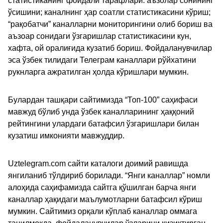
статистиканинг фойдали тарафлари: аъзолар сонининг
ўсишини; каналнинг ҳар соатли статистикасини кўриш;
“рақобатчи” каналларни мониторингини олиб бориш ва
аъзоар сонидаги ўзгаришлар статистикасини кун,
хафта, ой оралиғида кузатиб бориш. Фойдаланувчилар
эса ўзбек тилидаги Телеграм каналлари рўйхатини
рукнларга ажратилган ҳолда кўришлари мумкин.
Булардан ташқари сайтимизда “Топ-100” саҳифаси
мавжуд бўлиб унда ўзбек каналларининг ҳаққоний
рейтингини улардаги батафсил ўзгаришлари билан
кузатиш имконияти мавжуддир.
Uztelegram.com сайти каталоги доимий равишда
янгиланиб тўлдириб борилади. “Янги каналлар” номли
алоҳида саҳифамизда сайтга қўшилган барча янги
каналлар ҳақидаги маълумотларни батафсил кўриш
мумкин. Сайтимиз орқали кўплаб каналлар оммага