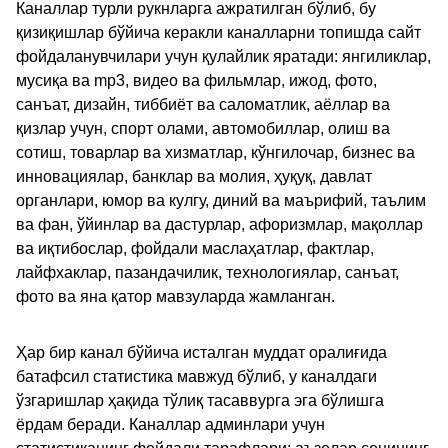
Каналлар турли рукнларга ажратилган бўлиб, бу
қизиқишлар бўйича керакли каналларни топишда сайт
фойдаланувчилари учун қулайлик яратади: янгиликлар,
мусиқа ва mp3, видео ва фильмлар, ижод, фото,
санъат, дизайн, тиббиёт ва саломатлик, аёллар ва
қизлар учун, спорт олами, автомобиллар, олиш ва
сотиш, товарлар ва хизматлар, кўнгилочар, бизнес ва
инновациялар, банклар ва молия, ҳуқуқ, давлат
органлари, юмор ва кулгу, диний ва маърифий, таълим
ва фан, ўйинлар ва дастурлар, афоризмлар, мақоллар
ва иқтибослар, фойдали маслаҳатлар, фактлар,
лайфхаклар, пазандачилик, технологиялар, санъат,
фото ва яна қатор мавзуларда жамланган.
Ҳар бир канал бўйича исталган муддат оралиғида
батафсил статистика мавжуд бўлиб, у каналдаги
ўзгаришлар ҳақида тўлиқ тасаввурга эга бўлишга
ёрдам беради. Каналлар админлари учун