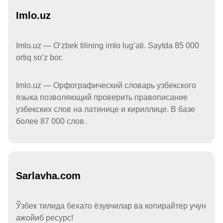
Imlo.uz
Imlo.uz — Oʻzbek tilining imlo lugʻati. Saytda 85 000
ortiq soʻz bor.
Imlo.uz — Орфографический словарь узбекского
языка позволяющий проверить правописание
узбекских слов на латинице и кириллице. В базе
более 87 000 слов.
Sarlavha.com
Ўзбек тилида бехато ёзувчилар ва копирайтер учун
ажойиб ресурс!