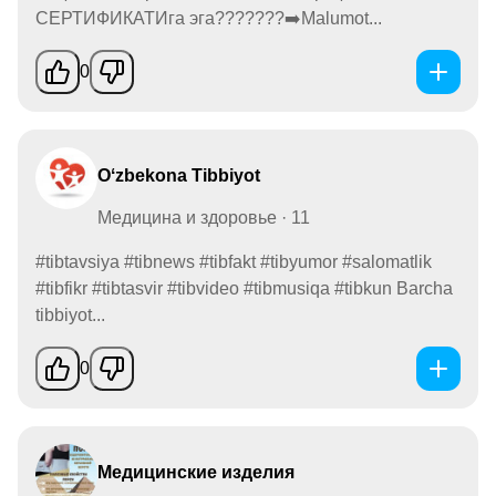
СЕРТИФИКАТИга эга???????➡️Malumot...
0
Oʻzbekona Tibbiyot
Медицина и здоровье · 11
#tibtavsiya #tibnews #tibfakt #tibyumor #salomatlik
#tibfikr #tibtasvir #tibvideo #tibmusiqa #tibkun Barcha
tibbiyot...
0
Медицинские изделия