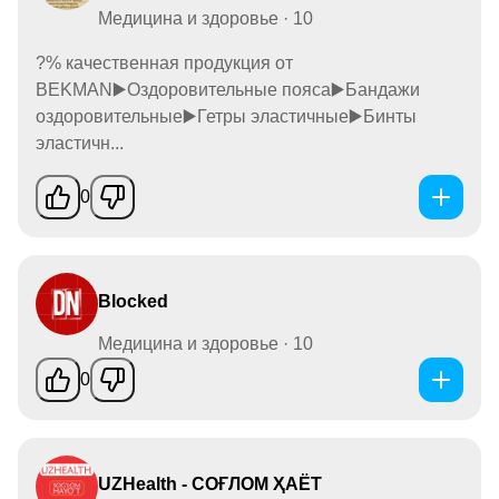
Медицина и здоровье · 10
?% качественная продукция от
BEKMAN▶️Оздоровительные пояса▶️Бандажи
оздоровительные▶️Гетры эластичные▶️Бинты
эластичн...
0
Blocked
Медицина и здоровье · 10
0
UZHealth - СОҒЛОМ ҲАЁТ