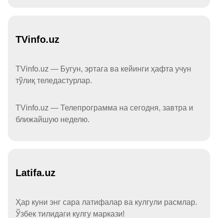
TVinfo.uz
TVinfo.uz — Бугун, эртага ва кейинги ҳафта учун
тўлиқ теледастурлар.
TVinfo.uz — Телепрограмма на сегодня, завтра и
ближайшую неделю.
Latifa.uz
Ҳар куни энг сара латифалар ва кулгули расмлар.
Ўзбек тилидаги кулгу маркази!