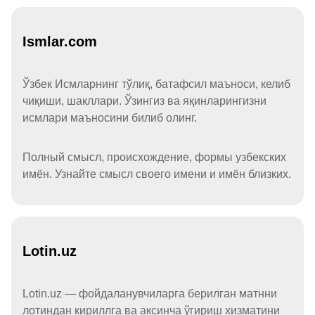
Ismlar.com
Ўзбек Исмларнинг тўлиқ, батафсил маъноси, келиб
чиқиши, шакллари. Ўзингиз ва яқинларингизни
исмлари маъносини билиб олинг.
Полный смысл, происхождение, формы узбекских
имён. Узнайте смысл своего имени и имён близких.
Lotin.uz
Lotin.uz — фойдаланувчиларга берилган матнни
лотиндан кириллга ва аксинча ўгириш хизматини