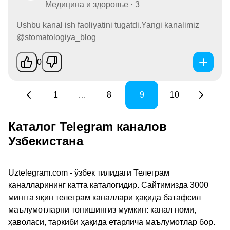
Медицина и здоровье · 3
Ushbu kanal ish faoliyatini tugatdi.Yangi kanalimiz
@stomatologiya_blog
0
1
…
8
9
10
Каталог Telegram каналов
Узбекистана
Uztelegram.com - ўзбек тилидаги Телеграм
каналларининг катта каталогидир. Сайтимизда 3000
мингга яқин телеграм каналлари ҳақида батафсил
маълумотларни топишингиз мумкин: канал номи,
ҳаволаси, таркиби ҳақида етарлича маълумотлар бор.