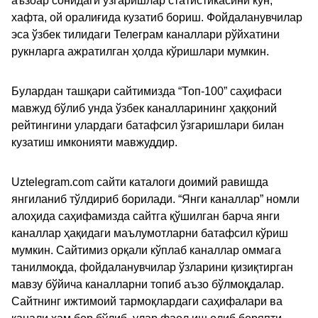
аъзоар сонидаги ўзгаришлар статистикасини кун,
хафта, ой оралиғида кузатиб бориш. Фойдаланувчилар
эса ўзбек тилидаги Телеграм каналлари рўйхатини
рукнларга ажратилган ҳолда кўришлари мумкин.
Булардан ташқари сайтимизда “Топ-100” саҳифаси
мавжуд бўлиб унда ўзбек каналларининг ҳаққоний
рейтингини улардаги батафсил ўзгаришлари билан
кузатиш имконияти мавжуддир.
Uztelegram.com сайти каталоги доимий равишда
янгиланиб тўлдириб борилади. “Янги каналлар” номли
алоҳида саҳифамизда сайтга қўшилган барча янги
каналлар ҳақидаги маълумотларни батафсил кўриш
мумкин. Сайтимиз орқали кўплаб каналлар оммага
танилмоқда, фойдаланувчилар ўзларини қизиқтирган
мавзу бўйича каналларни топиб аъзо бўлмоқдалар.
Сайтнинг ижтимоий тармоқлардаги саҳифалари ва