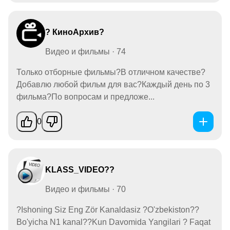
? КиноАрхив?
Видео и фильмы · 74
Только отборные фильмы?В отличном качестве?
Добавлю любой фильм для вас?Каждый день по 3
фильма?По вопросам и предложе...
0
KLASS_VIDEO??
Видео и фильмы · 70
?Ishoning Siz Eng Zör Kanaldasiz ?O'zbekiston??
Bo'yicha N1 kanal??Kun Davomida Yangilari ? Faqat