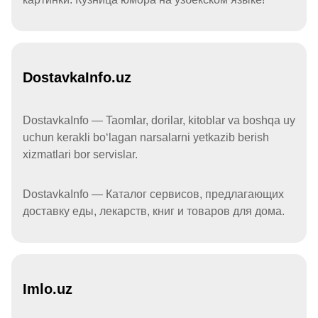
DostavkaInfo.uz
DostavkaInfo — Taomlar, dorilar, kitoblar va boshqa uy
uchun kerakli boʻlagan narsalarni yetkazib berish
xizmatlari bor servislar.
DostavkaInfo — Каталог сервисов, предлагающих
доставку еды, лекарств, книг и товаров для дома.
Imlo.uz