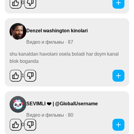
0
Denzel washington kinolari
Видео и фильмы · 87
shu kanaldan havolani osela boladi har doym kanal
blok boganda
1
SEVIMLI ❤️ | @GlobalUsername
Видео и фильмы · 80
0