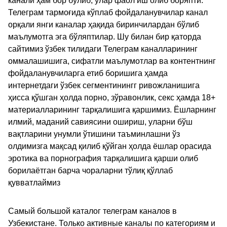
канали ҳам бор бўлиб, улар фаол иш олиб боряпти.
Телеграм тармоғида кўплаб фойдаланувчилар канал
орқали янги каналар ҳақида биринчилардан бўлиб
маълумотга эга бўляптилар. Шу билан бир қаторда
сайтимиз ўзбек тилидаги Телеграм каналларининг
оммалашишига, сифатли маълумотлар ва контентнинг
фойдаланувчиларга етиб боришига ҳамда
интернетдаги ўзбек сегментинингг ривожланишига
ҳисса қўшган ҳолда порно, зўравонлик, секс ҳамда 18+
материалларининг тарқалишига қаршимиз. Ёшларнинг
илмий, маданий савиясини ошириш, уларни бўш
вақтларини унумли ўтишини таъминлашни ўз
олдимизга мақсад қилиб қўйган ҳолда ёшлар орасида
эротика ва порнография тарқалишига қарши олиб
борилаётган барча чораларни тўлиқ қўллаб
қувватлаймиз
Самый большой каталог телеграм каналов в
Узбекистане. Только активные каналы по категориям и