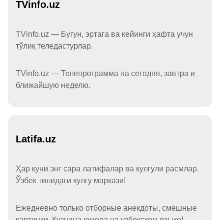
TVinfo.uz
TVinfo.uz — Бугун, эртага ва кейинги ҳафта учун
тўлиқ теледастурлар.
TVinfo.uz — Телепрограмма на сегодня, завтра и
ближайшую неделю.
Latifa.uz
Ҳар куни энг сара латифалар ва кулгули расмлар.
Ўзбек тилидаги кулгу маркази!
Ежедневно только отборные анекдоты, смешные
картинки. Кузница юмора на узбекском языке!