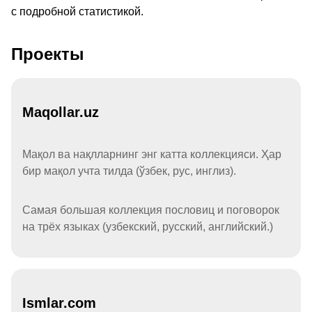
с подробной статистикой.
Проекты
Maqollar.uz
Мақол ва нақлларнинг энг катта коллекцияси. Ҳар
бир мақол учта тилда (ўзбек, рус, инглиз).
Самая большая коллекция пословиц и поговорок
на трёх языках (узбекский, русский, английский.)
Ismlar.com