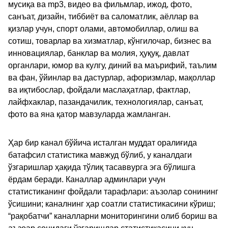
мусиқа ва mp3, видео ва фильмлар, ижод, фото,
санъат, дизайн, тиббиёт ва саломатлик, аёллар ва
қизлар учун, спорт олами, автомобиллар, олиш ва
сотиш, товарлар ва хизматлар, кўнгилочар, бизнес ва
инновациялар, банклар ва молия, ҳуқуқ, давлат
органлари, юмор ва кулгу, диний ва маърифий, таълим
ва фан, ўйинлар ва дастурлар, афоризмлар, мақоллар
ва иқтибослар, фойдали маслаҳатлар, фактлар,
лайфхаклар, пазандачилик, технологиялар, санъат,
фото ва яна қатор мавзуларда жамланган.
Ҳар бир канал бўйича исталган муддат оралиғида
батафсил статистика мавжуд бўлиб, у каналдаги
ўзгаришлар ҳақида тўлиқ тасаввурга эга бўлишга
ёрдам беради. Каналлар админлари учун
статистиканинг фойдали тарафлари: аъзолар сонининг
ўсишини; каналнинг ҳар соатли статистикасини кўриш;
“рақобатчи” каналларни мониторингини олиб бориш ва