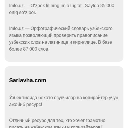
Imlo.uz — Oʻzbek tilining imlo lugʻati. Saytda 85 000
ortiq soʻz bor.
Imlo.uz — Орфографический словарь узбекского
языка позволяющий проверить правописание
узбекских слов на латинице и кириллице. В базе
более 87 000 слов.
Sarlavha.com
Ўзбек тилида бехато ёзувчилар ва копирайтер учун
ажойиб ресурс!
Отличный ресурс для тех, кто хочет грамотно
писать на узбекском языки и копирайтеров!