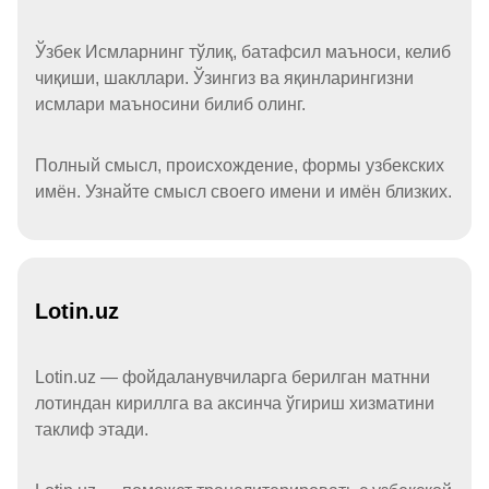
Ўзбек Исмларнинг тўлиқ, батафсил маъноси, келиб
чиқиши, шакллари. Ўзингиз ва яқинларингизни
исмлари маъносини билиб олинг.
Полный смысл, происхождение, формы узбекских
имён. Узнайте смысл своего имени и имён близких.
Lotin.uz
Lotin.uz — фойдаланувчиларга берилган матнни
лотиндан кириллга ва аксинча ўгириш хизматини
таклиф этади.