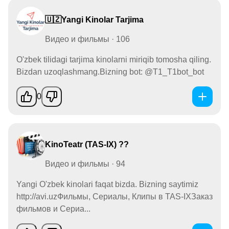
🇺🇿Yangi Kinolar Tarjima
Видео и фильмы · 106
O'zbek tilidagi tarjima kinolarni miriqib tomosha qiling.
Bizdan uzoqlashmang.Bizning bot: @T1_T1bot_bot
0
KinoTeatr (TAS-IX) ??
Видео и фильмы · 94
Yangi O'zbek kinolari faqat bizda. Bizning saytimiz
http://avi.uzФильмы, Сериалы, Клипы в TAS-IXЗаказ
фильмов и Сериа...