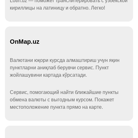
Lotin.uz — поможет транслитерировать с узбекской
кириллицы на латиницу и обратно. Легко!
OnMap.uz
Валютани юқори курсда алмаштириш учун яқин
пунктларни аниқлаб берувчи сервис. Пункт
жойлашувини картада кўрсатади.
Сервис, помогающий найти ближайшие пункты
обмена валюты с выгодным курсом. Покажет
местоположение пункта прямо на карте.