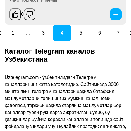
кино, гомиксы и мемы
0
1
…
3
4
5
6
7
Каталог Telegram каналов
Узбекистана
Uztelegram.com - ўзбек тилидаги Телеграм
каналларининг катта каталогидир. Сайтимизда 3000
мингга яқин телеграм каналлари ҳақида батафсил
маълумотларни топишингиз мумкин: канал номи,
ҳаволаси, таркиби ҳақида етарлича маълумотлар бор.
Каналлар турли рукнларга ажратилган бўлиб, бу
қизиқишлар бўйича керакли каналларни топишда сайт
фойдаланувчилари учун қулайлик яратади: янгиликлар,