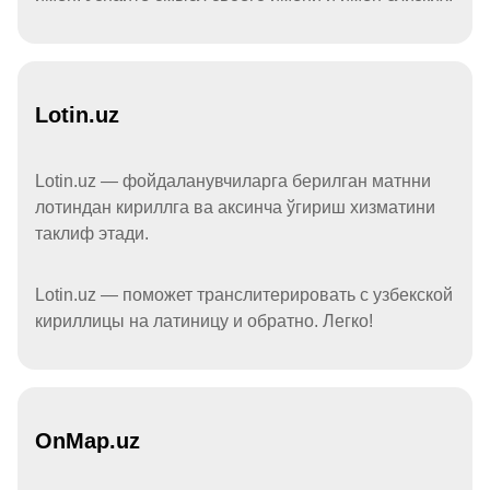
Lotin.uz
Lotin.uz — фойдаланувчиларга берилган матнни
лотиндан кириллга ва аксинча ўгириш хизматини
таклиф этади.
Lotin.uz — поможет транслитерировать с узбекской
кириллицы на латиницу и обратно. Легко!
OnMap.uz