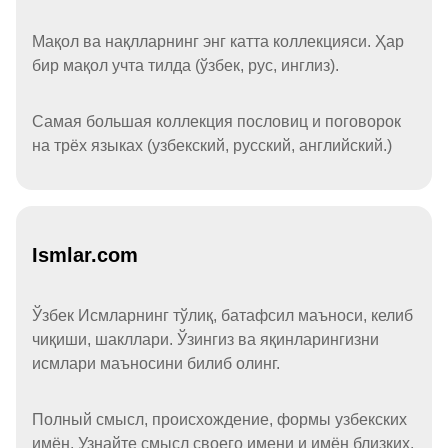
Мақол ва нақлларнинг энг катта коллекцияси. Ҳар
бир мақол учта тилда (ўзбек, рус, инглиз).
Самая большая коллекция пословиц и поговорок
на трёх языках (узбекский, русский, английский.)
Ismlar.com
Ўзбек Исмларнинг тўлиқ, батафсил маъноси, келиб
чиқиши, шакллари. Ўзингиз ва яқинларингизни
исмлари маъносини билиб олинг.
Полный смысл, происхождение, формы узбекских
имён. Узнайте смысл своего имени и имён близких.