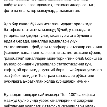
лайфхаклар, пазандачилик, технологиялар, санъат,
фото ва яна қатор мавзуларда жамланган.
Ҳар бир канал бўйича исталган муддат оралиғида
батафсил статистика мавжуд бўлиб, у каналдаги
ўзгаришлар ҳақида тўлиқ тасаввурга эга бўлишга
ёрдам беради. Каналлар админлари учун
статистиканинг фойдали тарафлари: аъзолар сонининг
ўсишини; каналнинг ҳар соатли статистикасини кўриш;
“рақобатчи” каналларни мониторингини олиб бориш ва
аъзоар сонидаги ўзгаришлар статистикасини кун,
хафта, ой оралиғида кузатиб бориш. Фойдаланувчилар
эса ўзбек тилидаги Телеграм каналлари рўйхатини
рукнларга ажратилган ҳолда кўришлари мумкин.
Булардан ташқари сайтимизда “Топ-100” саҳифаси
мавжуд бўлиб унда ўзбек каналларининг ҳаққоний
рейтингини улардаги батафсил ўзгаришлари билан