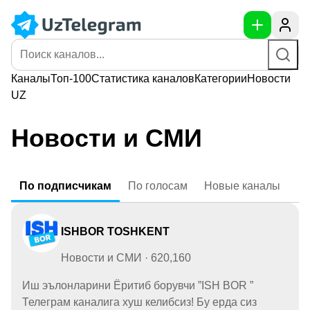
Каналы
Топ-100
Статистика
каналов
Категории
Новости
UZ
Новости и СМИ
По
подписчикам
По
голосам
Новые
каналы
ISHBOR TOSHKENT
Новости и СМИ · 620,160
Иш эълонларини Ёритиб борувчи ”ISH BOR ”
Телеграм каналига хуш келибсиз! Бу ерда сиз