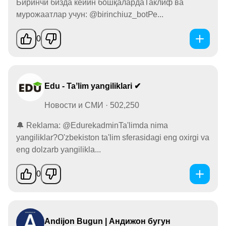
Биринчи бизда кейин бошқалардаТаклиф ва
мурожаатлар учун: @birinchiuz_botРе...
0
Edu - Taʼlim yangiliklari ✔
Новости и СМИ · 502,250
🔔 Reklama: @EdurekadminTa'limda nima
yangiliklar?O'zbekiston ta'lim sferasidagi eng oxirgi va
eng dolzarb yangilikla...
0
Andijon Bugun | Андижон бугун