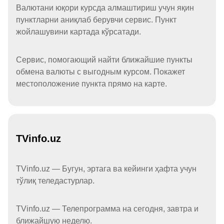
Валютани юқори курсда алмаштириш учун яқин
пунктларни аниқлаб берувчи сервис. Пункт
жойлашувини картада кўрсатади.
Сервис, помогающий найти ближайшие пункты
обмена валюты с выгодным курсом. Покажет
местоположение пункта прямо на карте.
TVinfo.uz
TVinfo.uz — Бугун, эртага ва кейинги ҳафта учун
тўлиқ теледастурлар.
TVinfo.uz — Телепрограмма на сегодня, завтра и
ближайшую неделю.