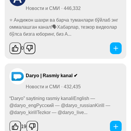
Новости и СМИ · 446,332
⭐ Андижон шахри ва барча туманлари бўйлаб энг
оммалашган канал!🗣Хабарлар, тезкор видеолар
бўлса бизга юборинг, биз А...
0
Daryo | Rasmiy kanal ✔
Новости и СМИ · 432,435
“Daryo” saytining rasmiy kanaliEnglish —
@daryo_engРусский — @daryo_russianKirill —
@daryo_kirillTezkor — @daryo_live...
19