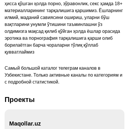
ҳисса қўшган ҳолда порно, зўравонлик, секс ҳамда 18+
материалларининг тарқалишига қаршимиз. Ёшларнинг
илмий, маданий савиясини ошириш, уларни бўш
вақтларини унумли ўтишини таъминлашни ўз
олдимизга мақсад қилиб қўйган ҳолда ёшлар орасида
эротика ва порнография тарқалишига қарши олиб
борилаётган барча чораларни тўлиқ қўллаб
қувватлаймиз
Самый большой каталог телеграм каналов в
Узбекистане. Только активные каналы по категориям и
с подробной статистикой.
Проекты
Maqollar.uz