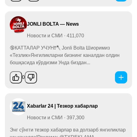
JONLI BOLTA — News
Новости и СМИ · 411,070
🔞КАТТАЛАР УЧУН❗️🪓 Jonli Bolta Шиоримиз
«Тезлик»Янгиликларни бизнинг каналдан олдин
бошқасида кўрдизми Унда биздан...
0
Xabarlar 24 | Тезкор хабарлар
Новости и СМИ · 397,300
Энг сўнгги тезкор хабарлар ва долзарб янгиликлар