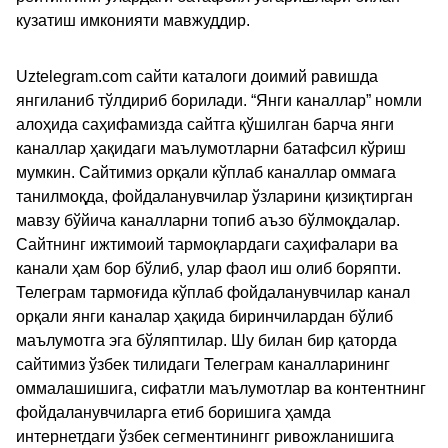
кузатиш имконияти мавжуддир.
Uztelegram.com сайти каталоги доимий равишда
янгиланиб тўлдириб борилади. “Янги каналлар” номли
алоҳида саҳифамизда сайтга қўшилган барча янги
каналлар ҳақидаги маълумотларни батафсил кўриш
мумкин. Сайтимиз орқали кўплаб каналлар оммага
танилмоқда, фойдаланувчилар ўзларини қизиқтирган
мавзу бўйича каналларни топиб аъзо бўлмоқдалар.
Сайтнинг ижтимоий тармоқлардаги саҳифалари ва
канали ҳам бор бўлиб, улар фаол иш олиб боряпти.
Телеграм тармоғида кўплаб фойдаланувчилар канал
орқали янги каналар ҳақида биринчилардан бўлиб
маълумотга эга бўляптилар. Шу билан бир қаторда
сайтимиз ўзбек тилидаги Телеграм каналларининг
оммалашишига, сифатли маълумотлар ва контентнинг
фойдаланувчиларга етиб боришига ҳамда
интернетдаги ўзбек сегментинингг ривожланишига