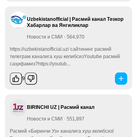
Uzbekistanofficial | Расмий канал Тезкор
Xабарлар ва Янгиликлар
Новости и СМИ · 564,970
https://uzbekistanofficial.uz/ сайтининг расмий
телеграм каналига хуш келибсизYoutube расмий
саҳифамиз?https://youtub...
9
BIRINCHI UZ | Расмий канал
Новости и СМИ · 551,897
Расмий «Биринчи Уз» каналига хуш келибсиз!