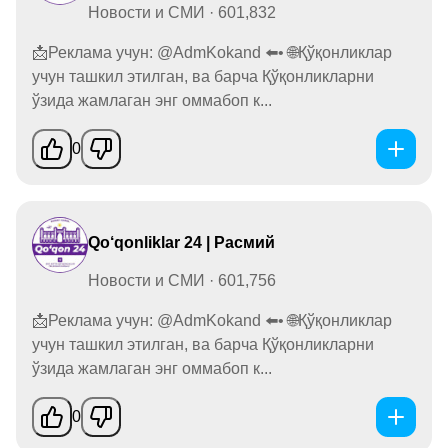
Новости и СМИ · 601,832
📩Реклама учун: @AdmKokand ⬅️• 🌐Қўқонликлар
учун ташкил этилган, ва барча Қўқонликларни
ўзида жамлаган энг оммабоп к...
0
Qo‘qonliklar 24 | Расмий
Новости и СМИ · 601,756
📩Реклама учун: @AdmKokand ⬅️• 🌐Қўқонликлар
учун ташкил этилган, ва барча Қўқонликларни
ўзида жамлаган энг оммабоп к...
0