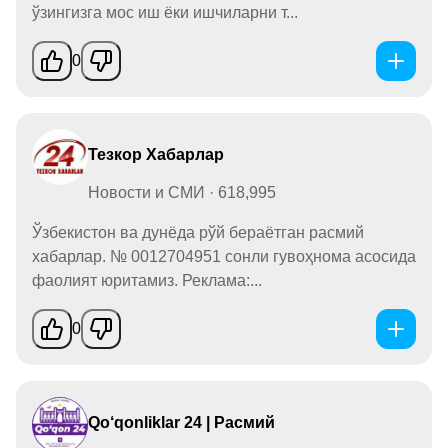
ўзингизга мос иш ёки ишчиларни т...
0
Тезкор Хабарлар
Новости и СМИ · 618,995
Ўзбекистон ва дунёда рўй бераётган расмий
хабарлар. № 0012704951 сонли гувоҳнома асосида
фаолият юритамиз. Реклама:...
0
Qo‘qonliklar 24 | Расмий