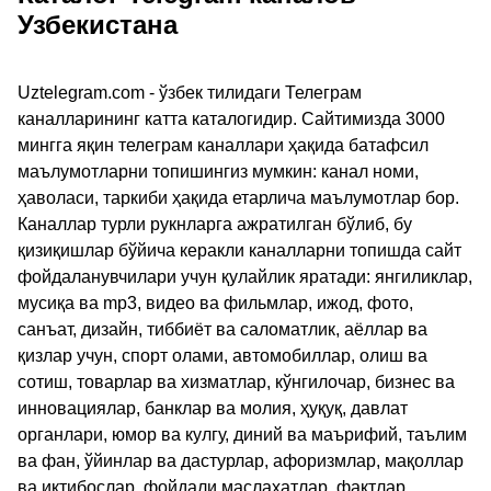
Узбекистана
Uztelegram.com - ўзбек тилидаги Телеграм
каналларининг катта каталогидир. Сайтимизда 3000
мингга яқин телеграм каналлари ҳақида батафсил
маълумотларни топишингиз мумкин: канал номи,
ҳаволаси, таркиби ҳақида етарлича маълумотлар бор.
Каналлар турли рукнларга ажратилган бўлиб, бу
қизиқишлар бўйича керакли каналларни топишда сайт
фойдаланувчилари учун қулайлик яратади: янгиликлар,
мусиқа ва mp3, видео ва фильмлар, ижод, фото,
санъат, дизайн, тиббиёт ва саломатлик, аёллар ва
қизлар учун, спорт олами, автомобиллар, олиш ва
сотиш, товарлар ва хизматлар, кўнгилочар, бизнес ва
инновациялар, банклар ва молия, ҳуқуқ, давлат
органлари, юмор ва кулгу, диний ва маърифий, таълим
ва фан, ўйинлар ва дастурлар, афоризмлар, мақоллар
ва иқтибослар, фойдали маслаҳатлар, фактлар,