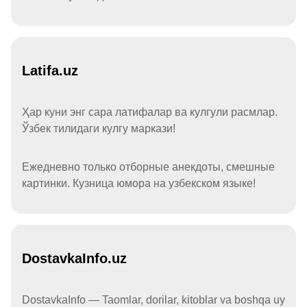
Latifa.uz
Ҳар куни энг сара латифалар ва кулгули расмлар.
Ўзбек тилидаги кулгу маркази!
Ежедневно только отборные анекдоты, смешные
картинки. Кузница юмора на узбекском языке!
DostavkaInfo.uz
DostavkaInfo — Taomlar, dorilar, kitoblar va boshqa uy