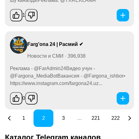
шу каналда!Реклама: @TXREKLAMA
1
Farg'ona 24 | Расмий ✔
Новости и СМИ · 396,938
Реклама - @FarAdmin24Видео учун -
@Fargona_MediaBotВакансия - @Fargona_ishbor•
https://www.instagram.com/fargona24.uz...
0
1
2
3
…
221
222
Каталог Telegram каналов